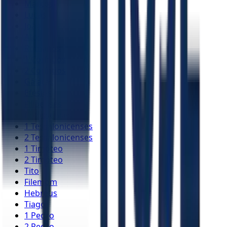
Marcos
Lucas
João
Atos
Romanos
1 Coríntios
2 Coríntios
Gálatas
Efésios
Filipenses
Colossenses
1 Tessalonicenses
2 Tessalonicenses
1 Timóteo
2 Timóteo
Tito
Filemom
Hebreus
Tiago
1 Pedro
2 Pedro