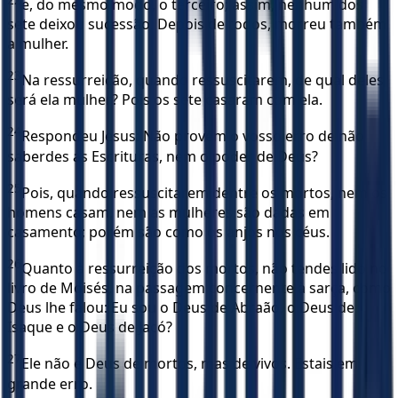
e, do mesmo modo, o terceiro; assim, nenhum dos
sete deixou sucessão. Depois de todos, morreu também
a mulher.
23
Na ressurreição, quando ressuscitarem, de qual deles
será ela mulher? Pois os sete casaram com ela.
24
Respondeu Jesus: Não provém o vosso erro de não
saberdes as Escrituras, nem o poder de Deus?
25
Pois, quando ressuscitarem dentre os mortos, nem os
homens casam, nem as mulheres são dadas em
casamento; porém são como os anjos nos céus.
26
Quanto à ressurreição dos mortos, não tendes lido no
livro de Moisés, na passagem concernente à sarça, como
Deus lhe falou: Eu sou o Deus de Abraão, o Deus de
Isaque e o Deus de Jacó?
27
Ele não é Deus de mortos, mas de vivos. Estais em
grande erro.