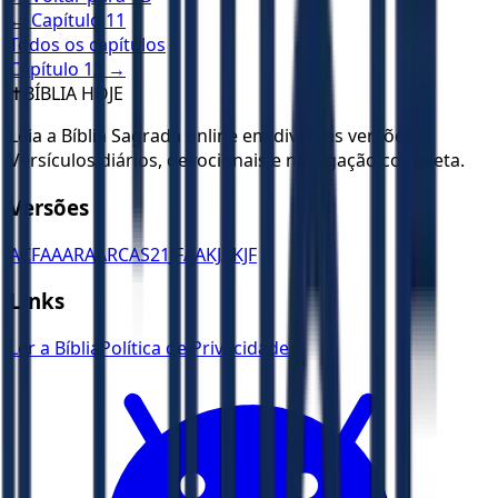
← Capítulo
11
Todos os capítulos
Capítulo
13
→
✝️
BÍBLIA HOJE
Leia a Bíblia Sagrada online em diversas versões.
Versículos diários, devocionais e navegação completa.
Versões
ACF
AA
ARA
ARC
AS21
JFAA
KJA
KJF
Links
Ler a Bíblia
Política de Privacidade