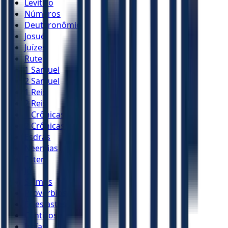
Levítico
Números
Deuteronômio
Josué
Juízes
Rute
1 Samuel
2 Samuel
1 Reis
2 Reis
1 Crônicas
2 Crônicas
Esdras
Neemias
Ester
Jó
Salmos
Provérbios
Eclesiastes
Cânticos
Isaías