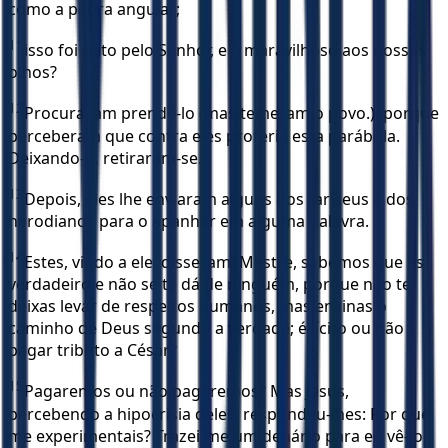
como a pedra angular;
11
isso foi feito pelo Senhor, e é maravilhoso aos nossos
olhos?
12
Procuravam prendê-lo (mas temeram o povo.), porque
perceberam que contra eles proferia esta parábola.
Deixando-o, retiraram-se.
13
Depois, eles lhe enviaram alguns dos fariseus e dos
herodianos para o apanhar em alguma palavra.
14
Estes, vindo a ele, disseram: Mestre, sabemos que és
verdadeiro e não se te dá de ninguém, porque não te
deixas levar de respeitos humanos, mas ensinas o
caminho de Deus segundo a verdade; é lícito ou não
pagar tributo a César?
15
Pagaremos ou não pagaremos? Mas Jesus,
percebendo a hipocrisia deles, respondeu-lhes: Por que
me experimentais? Trazei-me um denário para eu vê-lo.