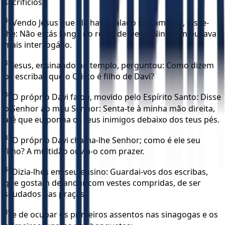
sacrifícios.
34
Vendo Jesus que ele havia falado sabiamente, disse-
lhe: Não estás longe do reino de Deus. Ninguém ousava
mais interrogá-lo.
35
Jesus, ensinando no templo, perguntou: Como dizem
os escribas que o Cristo é filho de Davi?
36
O próprio Davi falou, movido pelo Espírito Santo: Disse
o Senhor ao meu Senhor: Senta-te à minha mão direita,
até que eu ponha os teus inimigos debaixo dos teus pés.
37
O próprio Davi chama-lhe Senhor; como é ele seu
filho? A multidão ouvia-o com prazer.
38
Dizia-lhes em seu ensino: Guardai-vos dos escribas,
que gostam de andar com vestes compridas, de ser
saudados nas praças
39
e de ocupar os primeiros assentos nas sinagogas e os