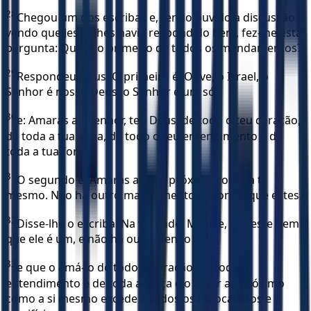
28
Chegou um dos escribas e, tendo ouvido a discussão e
vendo que Jesus lhes havia respondido bem, fez-lhe esta
pergunta: Qual é o primeiro de todos os mandamentos?
29
Respondeu Jesus: O primeiro é: Ouve, ó Israel, o
Senhor é nosso Deus, o Senhor é um só!
30
e: Amarás ao Senhor, teu Deus, de todo o teu coração,
de toda a tua alma, de todo o teu entendimento e de
toda a tua força.
31
O segundo é: Amarás ao teu próximo como a ti
mesmo. Não há outro mandamento maior do que estes.
32
Disse-lhe o escriba: Na verdade, Mestre, disseste bem
que ele é um, e não há outro senão ele;
33
e que o amá-lo de todo o coração, de todo o
entendimento e de toda a força e o amar ao próximo
como a si mesmo excede a todos os holocaustos e