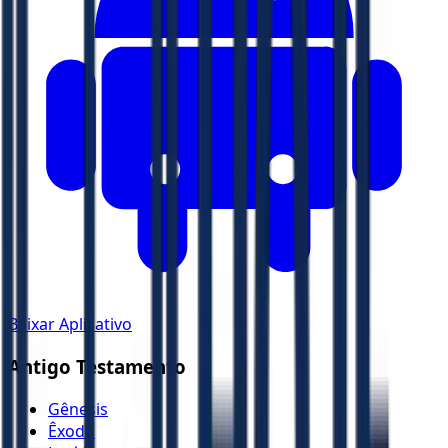
Baixar Aplicativo
Antigo Testamento
Gênesis
Êxodo