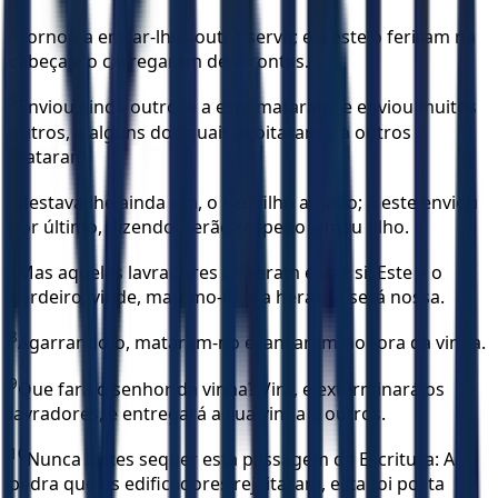
4
Tornou a enviar-lhes outro servo; e a este o feriram na
cabeça e o carregaram de afrontas.
5
Enviou ainda outro, e a este mataram; e enviou muitos
outros, a alguns dos quais açoitaram e a outros
mataram.
6
Restava-lhe ainda um, o seu filho amado; a este enviou
por último, dizendo: Terão respeito a meu filho.
7
Mas aqueles lavradores disseram entre si: Este é o
herdeiro; vinde, matemo-lo, e a herança será nossa.
8
Agarrando-o, mataram-no e lançaram-no fora da vinha.
9
Que fará o senhor da vinha? Virá, e exterminará os
lavradores, e entregará a sua vinha a outros.
10
Nunca lestes sequer esta passagem da Escritura: A
pedra que os edificadores rejeitaram, esta foi posta