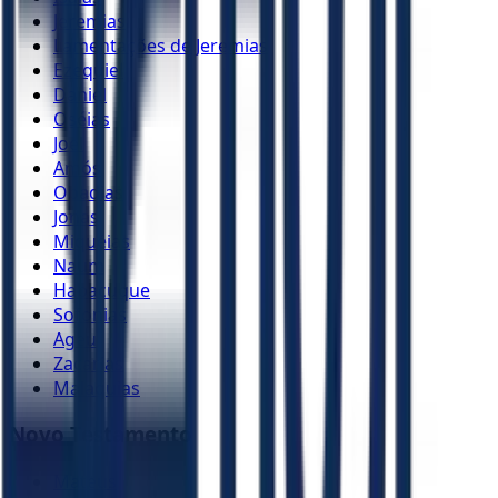
Jeremias
Lamentações de Jeremias
Ezequiel
Daniel
Oséias
Joel
Amós
Obadias
Jonas
Miquéias
Naum
Habacuque
Sofonias
Ageu
Zacarias
Malaquias
Novo Testamento
Mateus