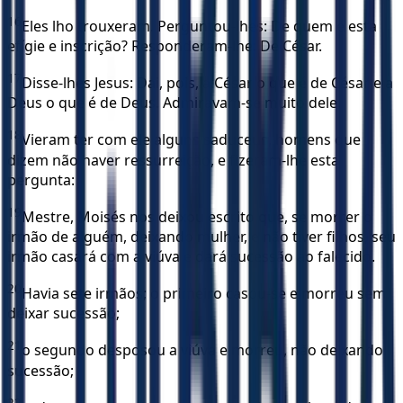
16
Eles lho trouxeram. Perguntou-lhes: De quem é esta
efígie e inscrição? Responderam-lhe: De César.
17
Disse-lhes Jesus: Dai, pois, a César o que é de César e a
Deus o que é de Deus. Admiravam-se muito dele.
18
Vieram ter com ele alguns saduceus, homens que
dizem não haver ressurreição, e fizeram-lhe esta
pergunta:
19
Mestre, Moisés nos deixou escrito que, se morrer o
irmão de alguém, deixando mulher, e não tiver filhos, seu
irmão casará com a viúva e dará sucessão ao falecido.
20
Havia sete irmãos; o primeiro casou-se e morreu sem
deixar sucessão;
21
o segundo desposou a viúva e morreu, não deixando
sucessão;
22