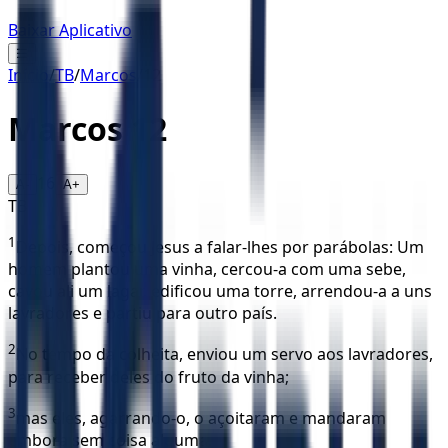
Baixar Aplicativo
☰
Início
/
TB
/
Marcos
/
12
Marcos
12
16
A-
A+
TB
1
Depois, começou Jesus a falar-lhes por parábolas: Um
homem plantou uma vinha, cercou-a com uma sebe,
cavou ali um lagar, edificou uma torre, arrendou-a a uns
lavradores e partiu para outro país.
2
No tempo da colheita, enviou um servo aos lavradores,
para receber deles do fruto da vinha;
3
mas eles, agarrando-o, o açoitaram e mandaram
embora sem coisa alguma.