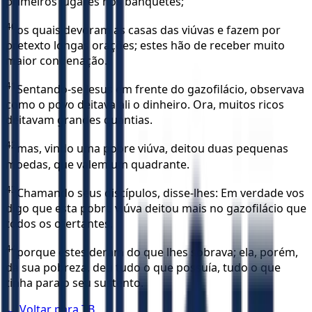
primeiros lugares nos banquetes;
40
os quais devoram as casas das viúvas e fazem por
pretexto longas orações; estes hão de receber muito
maior condenação.
41
Sentando-se Jesus em frente do gazofilácio, observava
como o povo deitava ali o dinheiro. Ora, muitos ricos
deitavam grandes quantias.
42
mas, vindo uma pobre viúva, deitou duas pequenas
moedas, que valem um quadrante.
43
Chamando seus discípulos, disse-lhes: Em verdade vos
digo que esta pobre viúva deitou mais no gazofilácio que
todos os ofertantes,
44
porque estes deram do que lhes sobrava; ela, porém,
da sua pobreza, deu tudo o que possuía, tudo o que
tinha para o seu sustento.
← Voltar para
TB