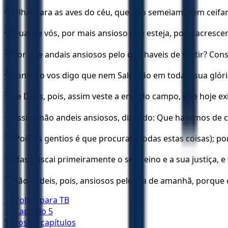
26
Olhai para as aves do céu, que não semeiam, nem ceifam,
27
Qual de vós, por mais ansioso que esteja, pode acresce
28
Por que andais ansiosos pelo que haveis de vestir? Con
29
contudo vos digo que nem Salomão em toda a sua glóri
30
Se Deus, pois, assim veste a erva do campo, que hoje e
31
Assim, não andeis ansiosos, dizendo: Que havemos de
32
(Pois os gentios é que procuram todas estas coisas); por
33
Mas buscai primeiramente o seu reino e a sua justiça, e
34
Não andeis, pois, ansiosos pelo dia de amanhã, porque 
← Voltar para
TB
← Capítulo
5
Todos os capítulos