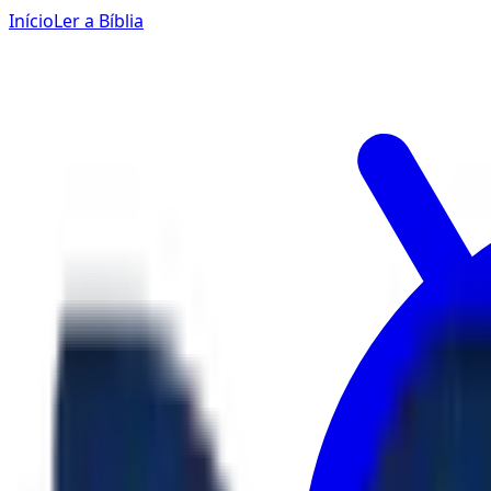
Início
Ler a Bíblia