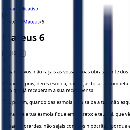
Baixar Aplicativo
☰
Início
/
TB
/
Mateus
/
6
Mateus
6
16
A-
A+
TB
1
Guardai-vos, não façais as vossas boas obras diante dos 
2
Quando, pois, deres esmola, não faças tocar a trombeta
digo que já receberam a sua recompensa.
3
Tu, porém, quando dás esmola, não saiba a tua mão esque
4
para que a tua esmola fique em secreto; e teu Pai, que vê 
5
Quando orardes, não sejais como os hipócritas; porque 