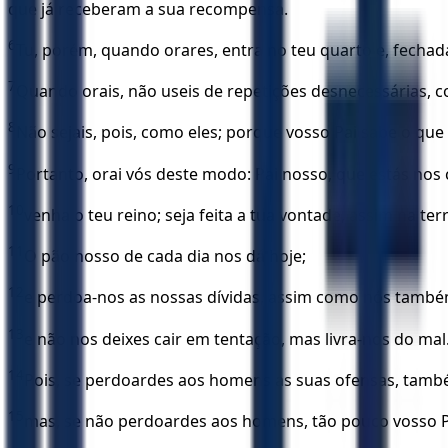
que já receberam a sua recompensa.
6
Tu, porém, quando orares, entra no teu quarto e, fechada a
7
Quando orais, não useis de repetições desnecessárias, 
8
Não sejais, pois, como eles; porque vosso Pai sabe o que 
9
Portanto, orai vós deste modo: Pai nosso, que estás nos 
10
venha o teu reino; seja feita a tua vontade, assim na te
11
O pão nosso de cada dia nos dá hoje;
12
e perdoa-nos as nossas dívidas, assim como nós tamb
13
e não nos deixes cair em tentação, mas livra-nos do mal
14
Pois, se perdoardes aos homens as suas ofensas, també
15
mas, se não perdoardes aos homens, tão pouco vosso P