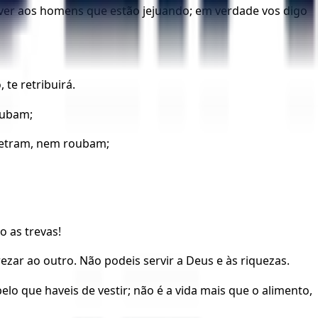
r ver aos homens que estão jejuando; em verdade vos digo
te retribuirá.
oubam;
netram, nem roubam;
o as trevas!
zar ao outro. Não podeis servir a Deus e às riquezas.
lo que haveis de vestir; não é a vida mais que o alimento,