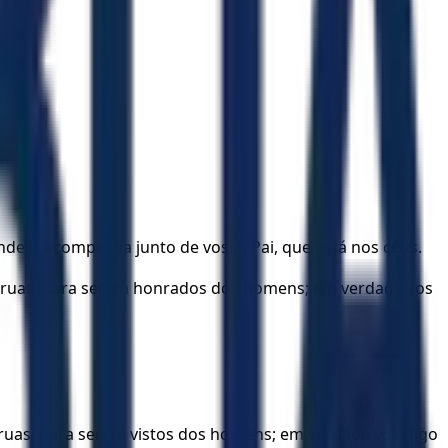
endes recompensa junto de vosso Pai, que está nos céus.
as ruas, para serem honrados dos homens; em verdade vos
 ruas, para serem vistos dos homens; em verdade vos digo