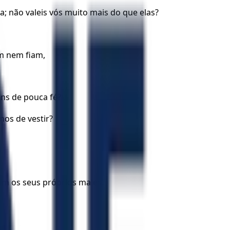
a; não valeis vós muito mais do que elas?
am nem fiam,
ens de pouca fé?
os de vestir?
am os seus próprios males.