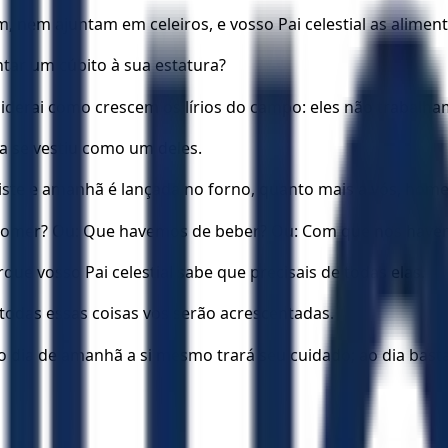
 nem ajuntam em celeiros, e vosso Pai celestial as aliment
ntar um cúbito à sua estatura?
siderai como crescem os lírios do campo: eles não trabalh
a se vestiu como um deles.
xiste e amanhã é lançada no forno, quanto mais a vós, hom
 comer? Ou: Que havemos de beber? Ou: Com que nos havem
que vosso Pai celestial sabe que precisais de todas elas.
 todas essas coisas vos serão acrescentadas.
o dia de amanhã a si mesmo trará seu cuidado; ao dia bast