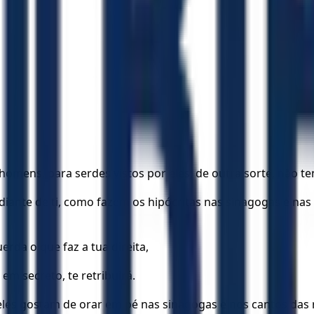
homens, para serdes vistos por eles; de outra sorte, não t
 diante de ti, como fazem os hipócritas nas sinagogas e n
rda o que faz a tua direita,
em secreto, te retribuirá.
eles gostam de orar em pé nas sinagogas e nos cantos das