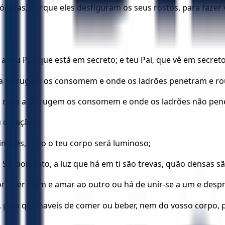
ócritas; porque eles desfiguram os seus rostos, para faze
eu Pai, que está em secreto; e teu Pai, que vê em secreto, 
 e a ferrugem os consomem e onde os ladrões penetram e r
aça nem a ferrugem os consomem e onde os ladrões não pe
u coração.
simples, todo o teu corpo será luminoso;
Se, portanto, a luz que há em ti são trevas, quão densas sã
rrecer a um e amar ao outro ou há de unir-se a um e despre
, pelo que haveis de comer ou beber, nem do vosso corpo, pe