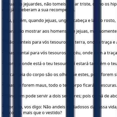
16
Quando jejuardes, não tomeis um ar triste, como os hip
que já receberam a sua recompensa.
17
Tu, porém, quando jejuas, unge a cabeça e lava o rosto,
18
para não mostrar aos homens que jejuas, mas somente a t
19
Não ajunteis para vós tesouros na terra, onde a traça
20
mas ajuntai para vós tesouros no céu, onde nem a tr
21
porque onde está o teu tesouro, aí estará também o te
22
A candeia do corpo são os olhos. Se estes, pois, forem 
23
mas, se forem maus, todo o teu corpo ficará às escuras. 
24
Ninguém pode servir a dois senhores; pois ou há de abo
25
Por isso, vos digo: Não andeis cuidadosos da vossa vida
e o corpo, mais que o vestido?