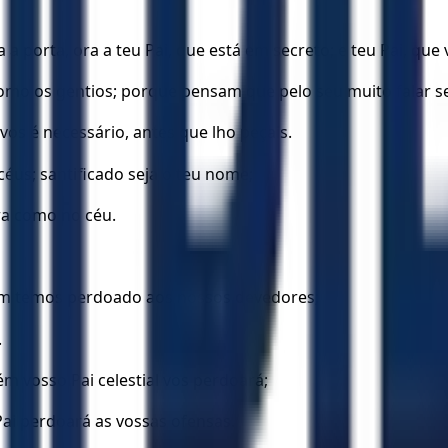
 porta, ora a teu Pai, que está em secreto; e teu Pai, que v
como os gentios; porque pensam que pelo seu muito falar s
vos é necessário, antes que lho peçais.
céus; santificado seja o teu nome;
rra como no céu.
ém temos perdoado aos nossos devedores;
.
m vosso Pai celestial vos perdoará;
ai perdoará as vossas ofensas.