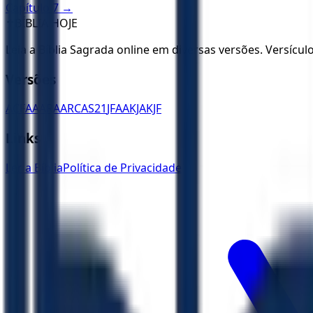
Capítulo
7
→
✝️
BÍBLIA HOJE
Leia a Bíblia Sagrada online em diversas versões. Versícu
Versões
ACF
AA
ARA
ARC
AS21
JFAA
KJA
KJF
Links
Ler a Bíblia
Política de Privacidade