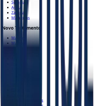
Sofonias
Ageu
Zacarias
Malaquias
Novo Testamento
Mateus
Marcos
Lucas
João
Atos
Romanos
1 Coríntios
2 Coríntios
Gálatas
Efésios
Filipenses
Colossenses
1 Tessalonicenses
2 Tessalonicenses