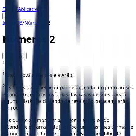
Baixar Aplicativo
☰
Início
/
TB
/
Números
/
2
Números
2
16
A-
A+
TB
1
Disse Jeová a Moisés e a Arão:
2
Os filhos de Israel acampar-se-ão, cada um junto ao seu
estandarte, com as insígnias das casas de seus pais; à
alguma distância da tenda da revelação, se acamparão
em roda.
3
Os que se acamparem ao oriente serão os do
estandarte do arraial de Judá, segundo as suas turmas; e
o príncipe dos filhos de Judá será Naassom, filho de