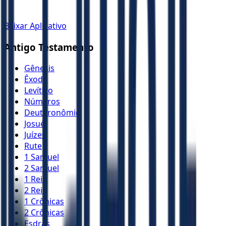
Baixar Aplicativo
Antigo Testamento
Gênesis
Êxodo
Levítico
Números
Deuteronômio
Josué
Juízes
Rute
1 Samuel
2 Samuel
1 Reis
2 Reis
1 Crônicas
2 Crônicas
Esdras