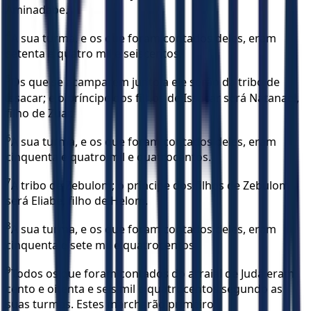
Aminadabe.
4
A sua turma, e os que foram contados deles, eram
setenta e quatro mil e seiscentos.
5
Os que se acamparem junto a ele serão da tribo de
Issacar; e o príncipe dos filhos de Issacar será Natanael,
filho de Zuar.
6
A sua turma, e os que foram contados deles, eram
cinquenta e quatro mil e quatrocentos.
7
A tribo de Zebulom; o príncipe dos filhos de Zebulom
será Eliabe, filho de Helom.
8
A sua turma, e os que foram contados deles, eram
cinquenta e sete mil e quatrocentos.
9
Todos os que foram contados do arraial de Judá eram
cento e oitenta e seis mil e quatrocentos segundo as
suas turmas. Estes marcharão primeiro.