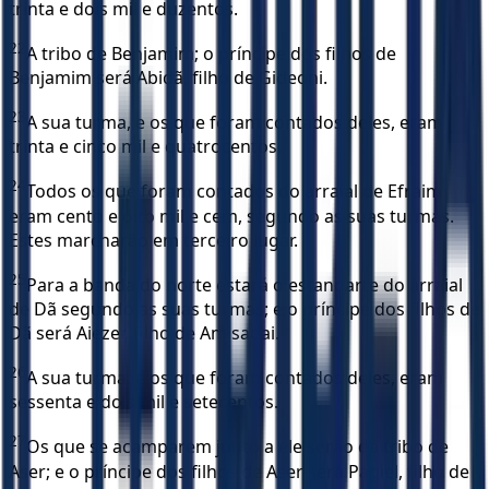
trinta e dois mil e duzentos.
22
A tribo de Benjamim; o príncipe dos filhos de
Benjamim será Abidã, filho de Gideoni.
23
A sua turma, e os que foram contados deles, eram
trinta e cinco mil e quatrocentos.
24
Todos os que foram contados do arraial de Efraim
eram cento e oito mil e cem, segundo as suas turmas.
Estes marcharão em terceiro lugar.
25
Para a banda do norte estará o estandarte do arraial
de Dã segundo as suas turmas; e o príncipe dos filhos de
Dã será Aiezer, filho de Amisadai.
26
A sua turma, e os que foram contados deles, eram
sessenta e dois mil e setecentos.
27
Os que se acamparem junto a ele serão da tribo de
Aser; e o príncipe dos filhos de Aser será Pagiel, filho de