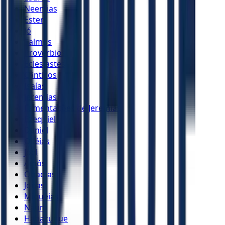
Neemias
Ester
Jó
Salmos
Provérbios
Eclesiastes
Cânticos
Isaías
Jeremias
Lamentações de Jeremias
Ezequiel
Daniel
Oséias
Joel
Amós
Obadias
Jonas
Miquéias
Naum
Habacuque