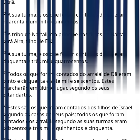
Ocrã.
28
A sua turma, e os que foram contados deles, eram
quarenta e um mil e quinhentos.
29
A tribo de Naftali; e o príncipe dos filhos de Naftali
será Aira, filho de Enã.
30
A sua turma, e os que foram contados deles, eram
cinquenta e três mil e quatrocentos.
31
Todos os que foram contados do arraial de Dã eram
cento e cinquenta e sete mil e seiscentos. Estes
marcharão em último lugar, segundo os seus
estandartes.
32
Estes são os que foram contados dos filhos de Israel
segundo as casas de seus pais; todos os que foram
contados dos arraiais segundo as suas turmas eram
seiscentos e três mil e quinhentos e cinquenta.
33