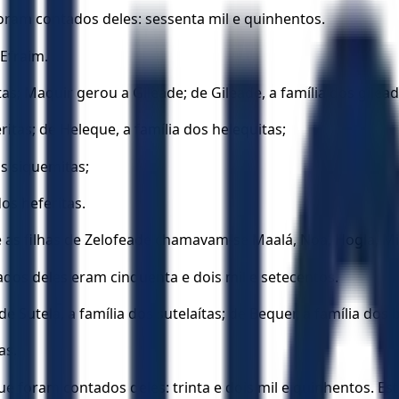
foram contados deles: sessenta mil e quinhentos.
 Efraim.
as; Maquir gerou a Gileade; de Gileade, a família dos gilead
eritas; de Heleque, a família dos helequitas;
os siquemitas;
dos heferitas.
; e as filhas de Zelofeade chamavam-se Maalá, Noa, Hogla, Mil
ados deles eram cinquenta e dois mil e setecentos.
e Sutela, a família dos sutelaítas; de Bequer, a família dos b
as.
ue foram contados deles: trinta e dois mil e quinhentos. Est