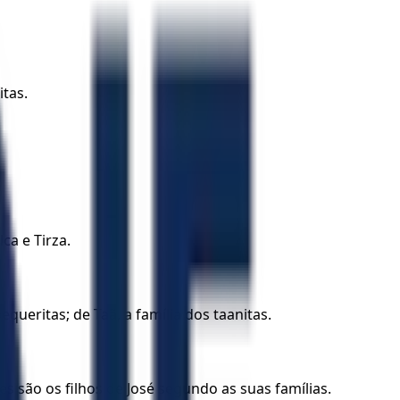
itas.
ca e Tirza.
equeritas; de Taã, a família dos taanitas.
es são os filhos de José segundo as suas famílias.