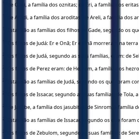
16
de Ozni, a família dos oznitas; de Eri, a família dos eritas
17
de Arodi, a família dos aroditas; de Areli, a família dos ar
18
Estas são as famílias dos filhos de Gade, segundo os q
19
Os filhos de Judá: Er e Onã; Er e Onã morreram na terra
20
Os filhos de Judá, segundo as suas famílias, eram: de Selá
21
Os filhos de Perez eram: de Hezrom, a família dos hezro
22
Estas são as famílias de Judá, segundo os que foram con
23
Os filhos de Issacar, segundo as suas famílias: de Tola, a 
24
de Jasube, a família dos jasubitas; de Sinrom, a família d
25
Estas são as famílias de Issacar, segundo os que foram 
26
Os filhos de Zebulom, segundo as suas famílias: de Serede,