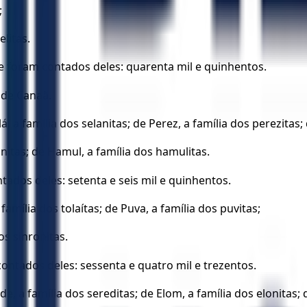
;
elitas.
ue foram contados deles: quarenta mil e quinhentos.
 de Canaã.
, a família dos selanitas; de Perez, a família dos perezitas; 
nitas; de Hamul, a família dos hamulitas.
tados deles: setenta e seis mil e quinhentos.
família dos tolaítas; de Puva, a família dos puvitas;
os sinronitas.
contados deles: sessenta e quatro mil e trezentos.
 a família dos sereditas; de Elom, a família dos elonitas; de 