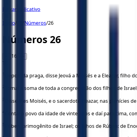
Baixar Aplicativo
☰
Início
/
TB
/
Números
/
26
Números
26
16
A-
A+
TB
1
Depois da praga, disse Jeová a Moisés e a Eleazar, filho 
2
Tomai a soma de toda a congregação dos filhos de Israel,
3
Disse-lhes Moisés, e o sacerdote Eleazar, nas planícies de
4
Contai o povo da idade de vinte anos e daí para cima, co
5
Rúben, primogênito de Israel; os filhos de Rúben: de Enoqu