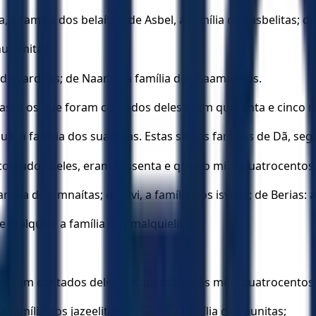
a família dos belaítas; de Asbel, a família dos asbelitas; de
hufamitas.
 dos arditas; de Naamã, a família dos naamanitas.
as; e os que foram contados deles eram quarenta e cinco mi
Suã, a família dos suamitas. Estas são as famílias de Dã, seg
contados deles, eram sessenta e quatro mil e quatrocentos
ília dos imnaítas; de Isvi, a família dos isvitas; de Berias: a
e Malquiel, a família dos malquielitas.
e foram contados deles: cinquenta e três mil e quatrocentos
a família dos jazeelitas; de Guni, a família dos gunitas;