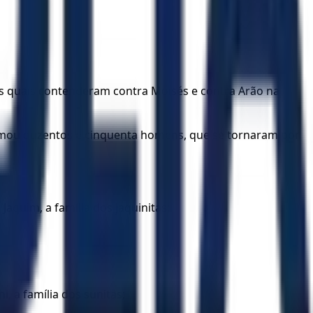
os quais contenderam contra Moisés e contra Arão na
imou duzentos e cinquenta homens, que se tornaram por
Jaquim, a família dos jaquinitas;
i, a família dos sunitas;