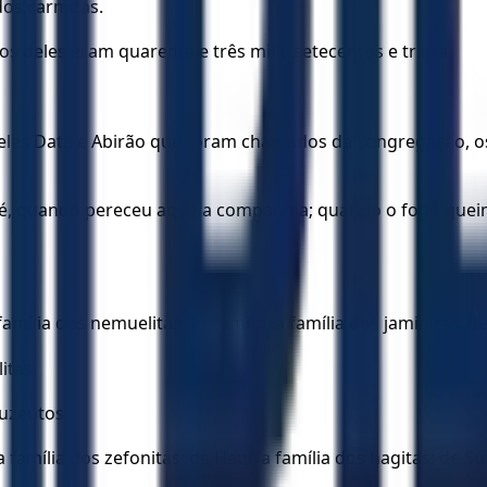
dos carmitas.
s deles eram quarenta e três mil e setecentos e trinta.
aqueles Datã e Abirão que foram chamados da congregação, 
oré, quando pereceu aquela companhia; quando o fogo que
mília dos nemuelitas; de Jamim, a família dos jaminitas; de 
itas.
duzentos.
família dos zefonitas; de Hagi, a família dos hagitas; de Sun