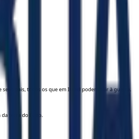
e seus pais, todos os que em Israel podem sair à guerra.
 da terra do Egito.