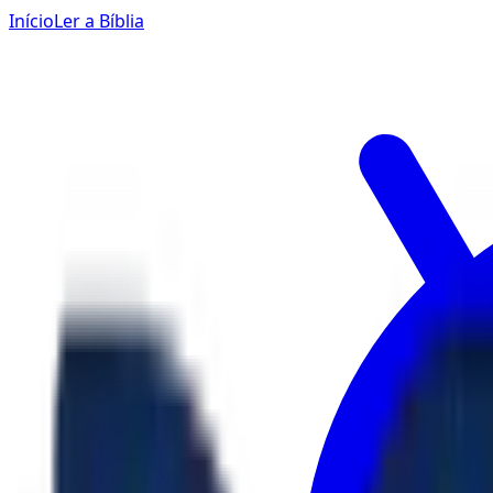
Início
Ler a Bíblia