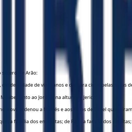
do sacerdote Arão:
 desde a idade de vinte anos e daí para cima, pelas casas d
 Moabe, junto ao Jordão, na altura de Jericó:
mo Jeová ordenou a Moisés e aos filhos de Israel que saíram
e, a família dos enoquitas; de Palu, a família dos paluítas;