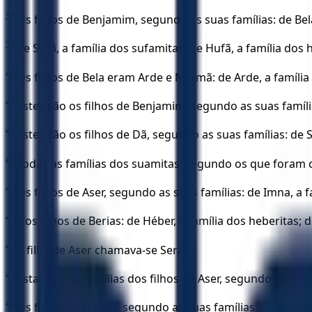
38
Os filhos de Benjamim, segundo as suas famílias: de Bela, 
39
de Sufã, a família dos sufamitas; de Hufã, a família dos 
40
Os filhos de Bela eram Arde e Naamã: de Arde, a família
41
Estes são os filhos de Benjamim, segundo as suas famíli
42
Estes são os filhos de Dã, segundo as suas famílias: de 
43
Todas as famílias dos suamitas, segundo os que foram 
44
Os filhos de Aser, segundo as suas famílias: de Imna, a fam
45
Dos filhos de Berias: de Héber, a família dos heberitas; d
46
A filha de Aser chamava-se Sera.
47
Estas são as famílias dos filhos de Aser, segundo os qu
48
Os filhos de Naftali, segundo as suas famílias: de Jazeel, 