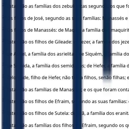
27
Estas são as famílias dos zebulonitas segundo, os que 
28
Os filhos de José, segundo as suas famílias: Manassés e
29
Os filhos de Manassés: de Maquir, a família dos maquirit
30
Estes são os filhos de Gileade: de Jezer, a família dos jez
31
de Asriel, a família dos asrielitas; de Siquém, a família d
32
de Semida, a família dos semidaítas; de Hefer, a família 
33
Zelofeade, filho de Hefer, não tinha filhos, senão filhas
34
Estas são as famílias de Manassés; e os que foram cont
35
Estes são os filhos de Efraim, segundo as suas famílias: d
36
Estes são os filhos de Sutela: de Erã, a família dos eranit
37
Estas são as famílias dos filhos de Efraim, segundo os q