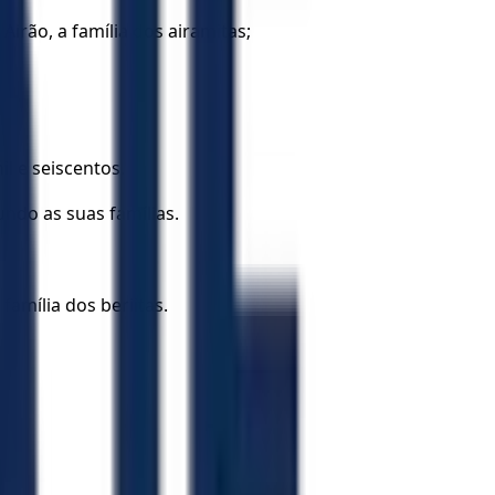
 Airão, a família dos airamitas;
l e seiscentos.
undo as suas famílias.
.
 família dos beriitas.
.