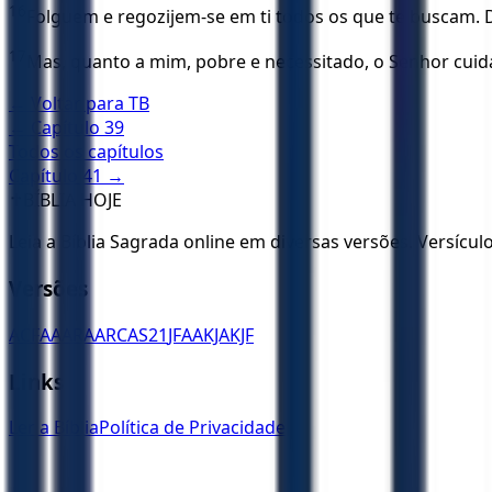
16
Folguem e regozijem-se em ti todos os que te buscam. 
17
Mas, quanto a mim, pobre e necessitado, o Senhor cuid
← Voltar para
TB
← Capítulo
39
Todos os capítulos
Capítulo
41
→
✝️
BÍBLIA HOJE
Leia a Bíblia Sagrada online em diversas versões. Versícu
Versões
ACF
AA
ARA
ARC
AS21
JFAA
KJA
KJF
Links
Ler a Bíblia
Política de Privacidade