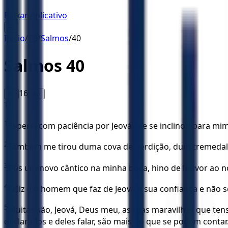
Baixar Aplicativo
☰
Início
/
TB
/
Salmos
/
40
Salmos
40
16
A-
A+
TB
1
Esperei com paciência por Jeová; ele se inclinou para mi
2
Também me tirou duma cova de perdição, dum tremedal 
3
Pôs um novo cântico na minha boca, hino de louvor ao n
4
Feliz é o homem que faz de Jeová a sua confiança e não s
5
Muitas são, Jeová, Deus meu, as tuas maravilhas que te
declará-los e deles falar, são mais do que se podem contar