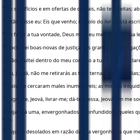
6
Em sacrifícios e em ofertas de cereais, não te deleitas; a
7
Então, disse eu: Eis que venho; no rolo do livro, está escr
8
Em fazer a tua vontade, Deus meu, eu me deleito; a tua l
9
Proclamei boas-novas de justiça nas grandes congregações
10
Não ocultei dentro do meu coração a tua justiça; declar
11
Tu, Jeová, não me retirarás as tuas ternas misericórdi
12
Pois me cercaram males inumeráveis; as minhas iniqui
13
Digna-te, Jeová, livrar-me; dá-te pressa, Jeová, em me so
14
Sejam, à uma, envergonhados e confundidos aqueles qu
mal.
15
Fiquem desolados em razão da sua vergonha os que me 