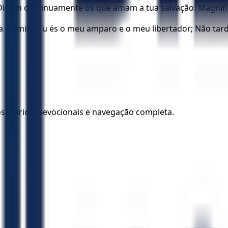
Digam continuamente os que amam a tua salvação: Magnific
a de mim. Tu és o meu amparo e o meu libertador; Não tar
los diários, devocionais e navegação completa.