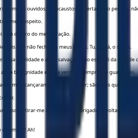
briste-me os ouvidos; holocaustos e ofertas pelo pecado, não
ito a meu respeito.
ei está dentro do meu coração.
; eis que não fechei os meus lábios. Tu, Jeová, o sabes.
ei a tua fidelidade e a tua salvação. Não escondi da grande
as; a tua benignidade e a tua verdade sempre me guardarão.
dades me alcançaram, e não posso ver; são mais que os ca
correr.
e buscam tirar-me a vida; sejam obrigados a voltar atrás
dizem: Ah! Ah!