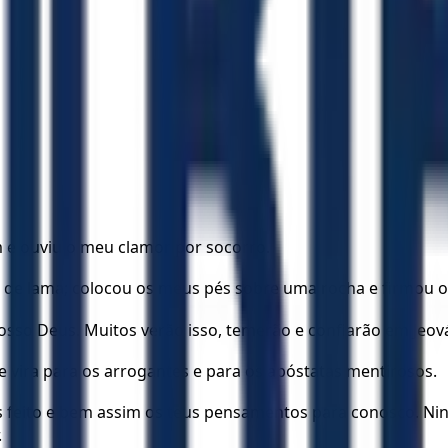
m e ouviu o meu clamor por socorro.
de lama; colocou os meus pés sobre uma rocha e firmou o
osso Deus. Muitos verão isso, temerão e confiarão em Jeov
e vira para os arrogantes e para os apóstatas mentirosos.
ns feito e bem assim os teus pensamentos para conosco. Ni
.