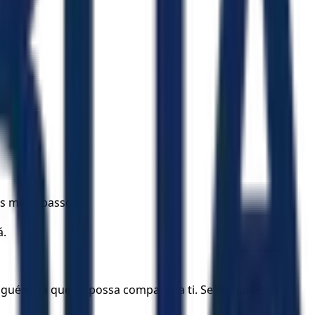
s meus passos.
á.
nguém há que se possa comparar a ti. Se eu quisesse