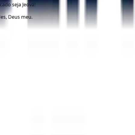
ado seja Jeová!
des, Deus meu.