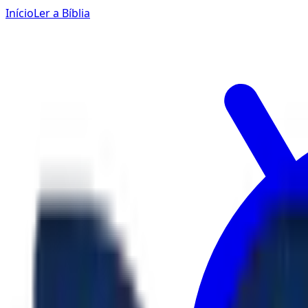
Início
Ler a Bíblia