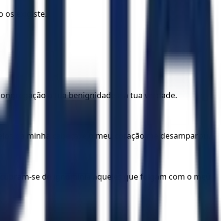
 os exigiste.
 congregação a tua benignidade e a tua verdade.
belos da minha cabeça, e o meu coração me desamparou.
 e cubram-se de ignomínia aqueles que folgam com o meu