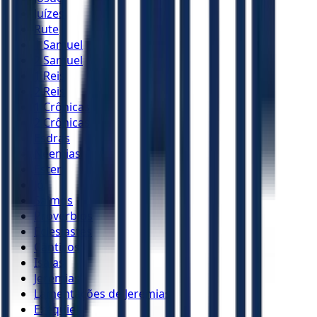
Juízes
Rute
1 Samuel
2 Samuel
1 Reis
2 Reis
1 Crônicas
2 Crônicas
Esdras
Neemias
Ester
Jó
Salmos
Provérbios
Eclesiastes
Cânticos
Isaías
Jeremias
Lamentações de Jeremias
Ezequiel