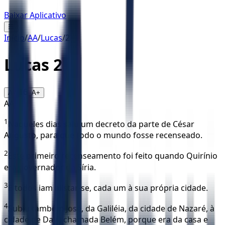
Baixar Aplicativo
☰
Início
/
AA
/
Lucas
/
2
Lucas
2
16
A-
A+
AA
1
Naqueles dias saiu um decreto da parte de César
Augusto, para que todo o mundo fosse recenseado.
2
Este primeiro recenseamento foi feito quando Quirínio
era governador da Síria.
3
E todos iam alistar-se, cada um à sua própria cidade.
4
Subiu também José, da Galiléia, da cidade de Nazaré, à
cidade de Davi, chamada Belém, porque era da casa e