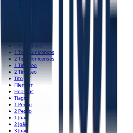
Romanos
1 Coríntios
2 Coríntios
Gálatas
Efésios
Filipenses
Colossenses
1 Tessalonicenses
2 Tessalonicenses
1 Timóteo
2 Timóteo
Tito
Filemom
Hebreus
Tiago
1 Pedro
2 Pedro
1 João
2 João
3 João