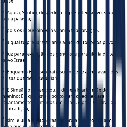
disse:
29
Agora, Senhor, despedes em paz o teu servo, segundo
a tua palavra;
30
pois os meus olhos já viram a tua salvação,
31
a qual tu preparaste ante a face de todos os povos;
32
luz para revelação aos gentios, e para glória do teu
povo Israel.
33
Enquanto isso, seu pai e sua mãe se admiravam das
coisas que deles se diziam.
34
E Simeão os abençoou, e disse a Maria, mãe do
menino: Eis que este é posto para queda e para
levantamento de muitos em Israel, e para ser alvo de
contradição,
35
sim, e uma espada traspassará a tua própria alma,
para que se manifestem os pensamentos de muitos