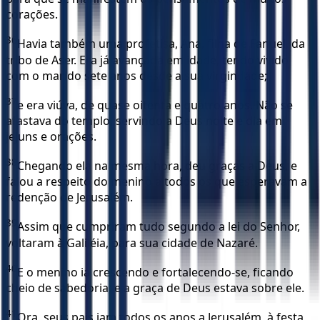
corações.
36
Havia também uma profetisa, Ana, filha de Fanuel, da
tribo de Aser. Era já avançada em idade, tendo vivido
com o marido sete anos desde a sua virgindade;
37
e era viúva, de quase oitenta e quatro anos. Não se
afastava do templo, servindo a Deus noite e dia em
jejuns e orações.
38
Chegando ela na mesma hora, deu graças a Deus, e
falou a respeito do menino a todos os que esperavam a
redenção de Jerusalém.
39
Assim que cumpriram tudo segundo a lei do Senhor,
voltaram à Galiléia, para sua cidade de Nazaré.
40
E o menino ia crescendo e fortalecendo-se, ficando
cheio de sabedoria; e a graça de Deus estava sobre ele.
41
Ora, seus pais iam todos os anos a Jerusalém, à festa