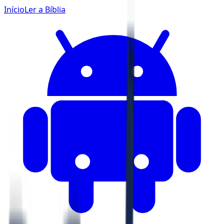
Início
Ler a Bíblia