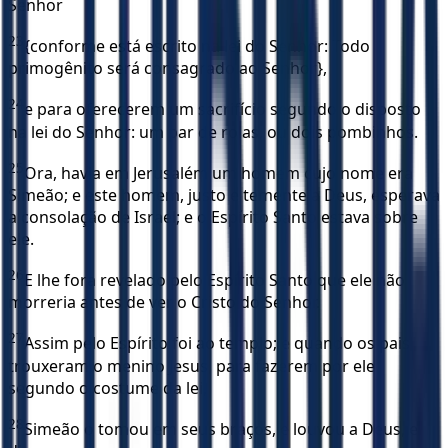
Senhor
23
{conforme está escrito na lei do Senhor: Todo
primogênito será consagrado ao Senhor},
24
e para oferecerem um sacrifício segundo o disposto
na lei do Senhor: um par de rolas, ou dois pombinhos.
25
Ora, havia em Jerusalém um homem cujo nome era
Simeão; e este homem, justo e temente a Deus, esperava
a consolação de Israel; e o Espírito Santo estava sobre
ele.
26
E lhe fora revelado pelo Espírito Santo que ele não
morreria antes de ver o Cristo do Senhor.
27
Assim pelo Espírito foi ao templo; e quando os pais
trouxeram o menino Jesus, para fazerem por ele
segundo o costume da lei,
28
Simeão o tomou em seus braços, e louvou a Deus, e