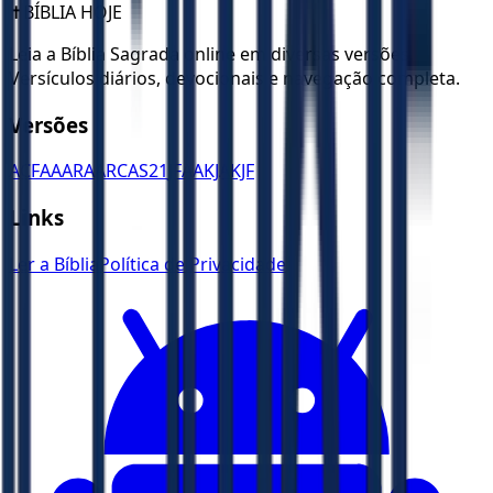
✝️
BÍBLIA HOJE
Leia a Bíblia Sagrada online em diversas versões.
Versículos diários, devocionais e navegação completa.
Versões
ACF
AA
ARA
ARC
AS21
JFAA
KJA
KJF
Links
Ler a Bíblia
Política de Privacidade