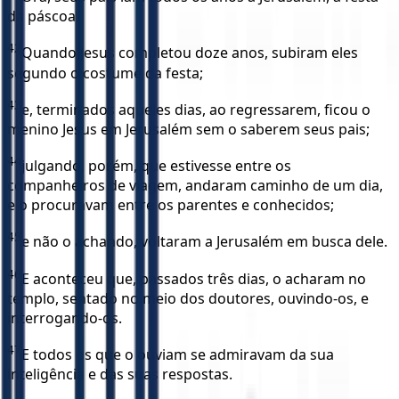
da páscoa.
42
Quando Jesus completou doze anos, subiram eles
segundo o costume da festa;
43
e, terminados aqueles dias, ao regressarem, ficou o
menino Jesus em Jerusalém sem o saberem seus pais;
44
julgando, porém, que estivesse entre os
companheiros de viagem, andaram caminho de um dia,
e o procuravam entre os parentes e conhecidos;
45
e não o achando, voltaram a Jerusalém em busca dele.
46
E aconteceu que, passados três dias, o acharam no
templo, sentado no meio dos doutores, ouvindo-os, e
interrogando-os.
47
E todos os que o ouviam se admiravam da sua
inteligência e das suas respostas.