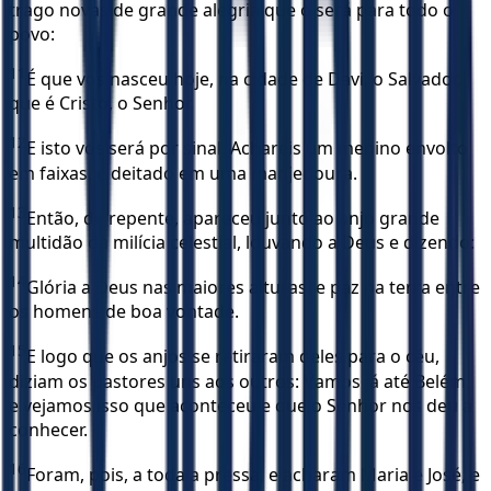
trago novas de grande alegria que o será para todo o
povo:
11
É que vos nasceu hoje, na cidade de Davi, o Salvador,
que é Cristo, o Senhor.
12
E isto vos será por sinal: Achareis um menino envolto
em faixas, e deitado em uma manjedoura.
13
Então, de repente, apareceu junto ao anjo grande
multidão da milícia celestial, louvando a Deus e dizendo:
14
Glória a Deus nas maiores alturas, e paz na terra entre
os homens de boa vontade.
15
E logo que os anjos se retiraram deles para o céu,
diziam os pastores uns aos outros: Vamos já até Belém,
e vejamos isso que aconteceu e que o Senhor nos deu a
conhecer.
16
Foram, pois, a toda a pressa, e acharam Maria e José, e