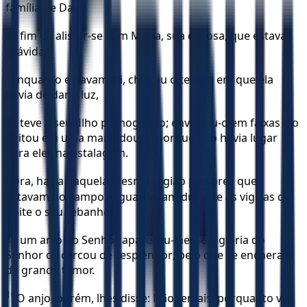
família de Davi,
5
a fim de alistar-se com Maria, sua esposa, que estava
grávida.
6
Enquanto estavam ali, chegou o tempo em que ela
havia de dar à luz,
7
e teve a seu filho primogênito; envolveu-o em faixas e o
deitou em uma manjedoura, porque não havia lugar
para eles na estalagem.
8
Ora, havia naquela mesma região pastores que
estavam no campo, e guardavam durante as vigílias da
noite o seu rebanho.
9
E um anjo do Senhor apareceu-lhes, e a glória do
Senhor os cercou de resplendor; pelo que se encheram
de grande temor.
10
O anjo, porém, lhes disse: Não temais, porquanto vos