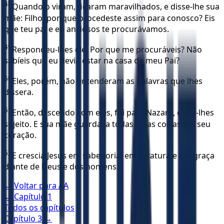
48
Quando o viram, ficaram maravilhados, e disse-lhe sua
mãe: Filho, por que procedeste assim para conosco? Eis
que teu pai e eu ansiosos te procurávamos.
49
Respondeu-lhes ele: Por que me procuráveis? Não
sabíeis que eu devia estar na casa de meu Pai?
50
Eles, porém, não entenderam as palavras que lhes
dissera.
51
Então, descendo com eles, foi para Nazaré, e era-lhes
sujeito. E sua mãe guardava todas estas coisas em seu
coração.
52
E crescia Jesus em sabedoria, em estatura e em graça
diante de Deus e dos homens.
← Voltar para
AA
← Capítulo
1
Todos os capítulos
Capítulo
3
→