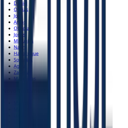
Daniel
Oséias
Joel
Amós
Obadias
Jonas
Miquéias
Naum
Habacuque
Sofonias
Ageu
Zacarias
Malaquias
Novo Testamento
Mateus
Marcos
Lucas
João
Atos