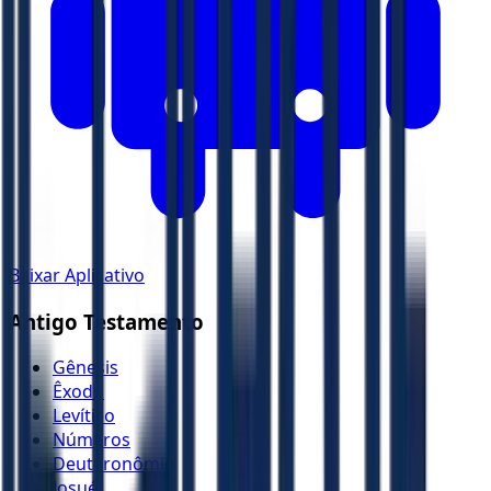
Baixar Aplicativo
Antigo Testamento
Gênesis
Êxodo
Levítico
Números
Deuteronômio
Josué