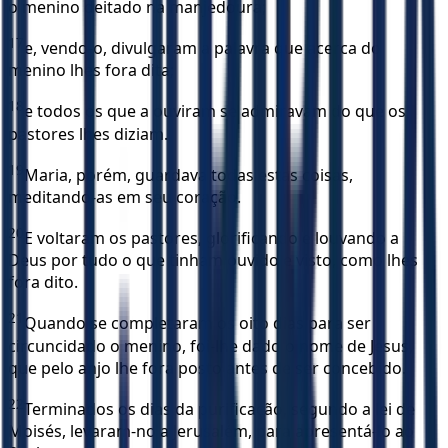
o menino deitado na manjedoura;
17
e, vendo-o, divulgaram a palavra que acerca do
menino lhes fora dita;
18
e todos os que a ouviram se admiravam do que os
pastores lhes diziam.
19
Maria, porém, guardava todas estas coisas,
meditando-as em seu coração.
20
E voltaram os pastores, glorificando e louvando a
Deus por tudo o que tinham ouvido e visto, como lhes
fora dito.
21
Quando se completaram os oito dias para ser
circuncidado o menino, foi-lhe dado o nome de Jesus,
que pelo anjo lhe fora posto antes de ser concebido.
22
Terminados os dias da purificação, segundo a lei de
Moisés, levaram-no a Jerusalém, para apresentá-lo ao