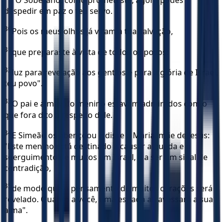
"Ó Soberano, como prometeste, agora podes
despedir em paz o teu servo.
30
Pois os meus olhos já viram a tua salvação,
31
que preparaste à vista de todos os povos:
32
luz para revelação aos gentios e para a glória de Israel,
teu povo".
33
O pai e a mãe do menino estavam admirados com o
que fora dito a respeito dele.
34
E Simeão os abençoou e disse a Maria, mãe de Jesus:
"Este menino está destinado a causar a queda e o
soerguimento de muitos em Israel, e a ser um sinal de
contradição,
35
de modo que o pensamento de muitos corações será
revelado. Quanto a você, uma espada atravessará a sua
alma".