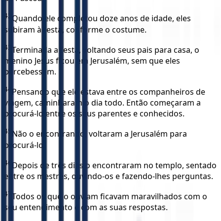
42
Quando ele completou doze anos de idade, eles
subiram à festa, conforme o costume.
43
Terminada a festa, voltando seus pais para casa, o
menino Jesus ficou em Jerusalém, sem que eles
percebessem.
44
Pensando que ele estava entre os companheiros de
viagem, caminharam o dia todo. Então começaram a
procurá-lo entre os seus parentes e conhecidos.
45
Não o encontrando, voltaram a Jerusalém para
procurá-lo.
46
Depois de três dias o encontraram no templo, sentado
entre os mestres, ouvindo-os e fazendo-lhes perguntas.
47
Todos os que o ouviam ficavam maravilhados com o
seu entendimento e com as suas respostas.