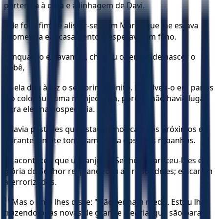
pertencia à casa e à linhagem de Davi.
5
Ele foi a fim de alistar-se, com Maria, que lhe estava
prometida em casamento e esperava um filho.
6
Enquanto estavam lá, chegou o tempo de nascer o
bebê,
7
e ela deu à luz o seu primogênito. Envolveu-o em panos
e o colocou numa manjedoura, porque não havia lugar
para eles na hospedaria.
8
Havia pastores que estavam nos campos próximos e
durante a noite tomavam conta dos seus rebanhos.
9
E aconteceu que um anjo do Senhor apareceu-lhes e a
glória do Senhor resplandeceu ao redor deles; e ficaram
aterrorizados.
10
Mas o anjo lhes disse: "Não tenham medo. Estou lhes
trazendo boas novas de grande alegria, que são para