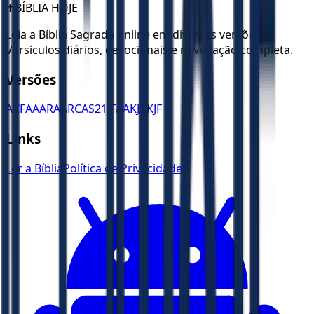
✝️
BÍBLIA HOJE
Leia a Bíblia Sagrada online em diversas versões.
Versículos diários, devocionais e navegação completa.
Versões
ACF
AA
ARA
ARC
AS21
JFAA
KJA
KJF
Links
Ler a Bíblia
Política de Privacidade