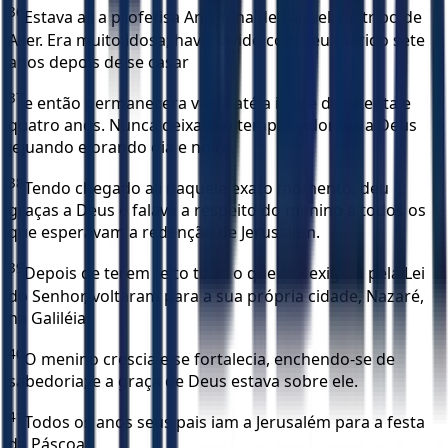
36
Estava ali a profetisa Ana, filha de Fanuel, da tribo de
Aser. Era muito idosa; havia vivido com seu marido sete
anos depois de se casar
37
e então permanecera viúva até a idade de oitenta e
quatro anos. Nunca deixava o templo: adorava a Deus
jejuando e orando dia e noite.
38
Tendo chegado ali naquele exato momento, deu
graças a Deus e falava a respeito do menino a todos os
que esperavam a redenção de Jerusalém.
39
Depois de terem feito tudo o que era exigido pela Lei
do Senhor, voltaram para a sua própria cidade, Nazaré,
na Galiléia.
40
O menino crescia e se fortalecia, enchendo-se de
sabedoria; e a graça de Deus estava sobre ele.
41
Todos os anos seus pais iam a Jerusalém para a festa
da Páscoa.