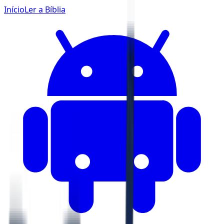
Início
Ler a Bíblia