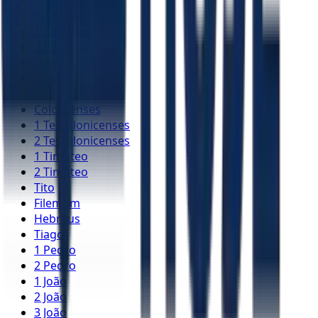
Romanos
1 Coríntios
2 Coríntios
Gálatas
Efésios
Filipenses
Colossenses
1 Tessalonicenses
2 Tessalonicenses
1 Timóteo
2 Timóteo
Tito
Filemom
Hebreus
Tiago
1 Pedro
2 Pedro
1 João
2 João
3 João