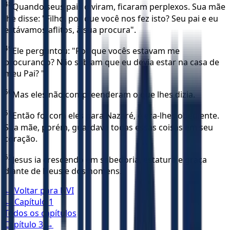
48
Quando seus pais o viram, ficaram perplexos. Sua mãe
lhe disse: "Filho, por que você nos fez isto? Seu pai e eu
estávamos aflitos, à sua procura".
49
Ele perguntou: "Por que vocês estavam me
procurando? Não sabiam que eu devia estar na casa de
meu Pai? "
50
Mas eles não compreenderam o que lhes dizia.
51
Então foi com eles para Nazaré, e era-lhes obediente.
Sua mãe, porém, guardava todas essas coisas em seu
coração.
52
Jesus ia crescendo em sabedoria, estatura e graça
diante de Deus e dos homens.
← Voltar para
NVI
← Capítulo
1
Todos os capítulos
Capítulo
3
→