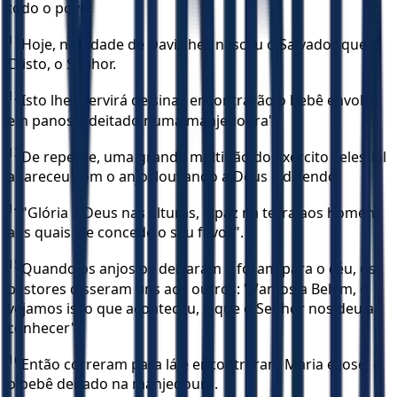
todo o povo:
11
Hoje, na cidade de Davi, lhes nasceu o Salvador que é
Cristo, o Senhor.
12
Isto lhes servirá de sinal: encontrarão o bebê envolto
em panos e deitado numa manjedoura".
13
De repente, uma grande multidão do exército celestial
apareceu com o anjo, louvando a Deus e dizendo:
14
"Glória a Deus nas alturas, e paz na terra aos homens
aos quais ele concede o seu favor".
15
Quando os anjos os deixaram e foram para o céu, os
pastores disseram uns aos outros: "Vamos a Belém, e
vejamos isso que aconteceu, e que o Senhor nos deu a
conhecer".
16
Então correram para lá e encontraram Maria e José, e
o bebê deitado na manjedoura.