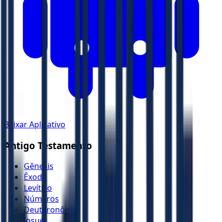
Baixar Aplicativo
Antigo Testamento
Gênesis
Êxodo
Levítico
Números
Deuteronômio
Josué