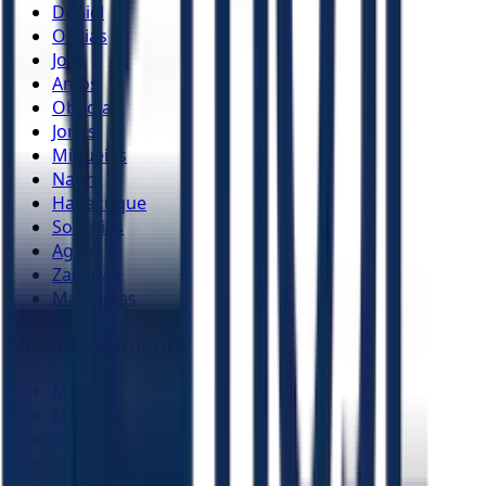
Daniel
Oséias
Joel
Amós
Obadias
Jonas
Miquéias
Naum
Habacuque
Sofonias
Ageu
Zacarias
Malaquias
Novo Testamento
Mateus
Marcos
Lucas
João
Atos