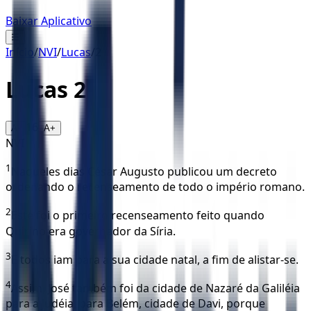
Baixar Aplicativo
☰
Início
/
NVI
/
Lucas
/
2
Lucas
2
16
A-
A+
NVI
1
Naqueles dias César Augusto publicou um decreto
ordenando o recenseamento de todo o império romano.
2
Este foi o primeiro recenseamento feito quando
Quirino era governador da Síria.
3
E todos iam para a sua cidade natal, a fim de alistar-se.
4
Assim, José também foi da cidade de Nazaré da Galiléia
para a Judéia, para Belém, cidade de Davi, porque