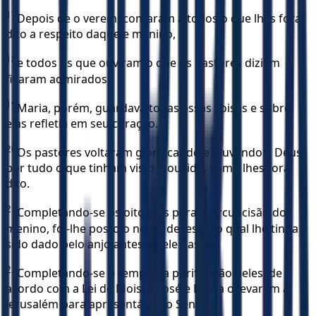
17
Depois de o verem, contaram a todos o que lhes fora
dito a respeito daquele menino,
18
e todos os que ouviram o que os pastores diziam
ficaram admirados.
19
Maria, porém, guardava todas essas coisas e sobre
elas refletia em seu coração.
20
Os pastores voltaram glorificando e louvando a Deus
por tudo o que tinham visto e ouvido, como lhes fora
dito.
21
Completando-se os oito dias para a circuncisão do
menino, foi-lhe posto o nome de Jesus, o qual lhe tinha
sido dado pelo anjo antes de ele nascer.
22
Completando-se o tempo da purificação deles, de
acordo com a Lei de Moisés, José e Maria o levaram a
Jerusalém para apresentá-lo ao Senhor