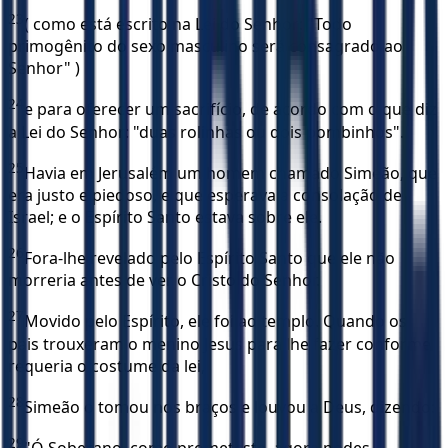
23
( como está escrito na Lei do Senhor: "Todo
primogênito do sexo masculino será consagrado ao
Senhor" )
24
e para oferecer um sacrifício, de acordo com o que diz
a Lei do Senhor: "duas rolinhas ou dois pombinhos".
25
Havia em Jerusalém um homem chamado Simeão, que
era justo e piedoso, e que esperava a consolação de
Israel; e o Espírito Santo estava sobre ele.
26
Fora-lhe revelado pelo Espírito Santo que ele não
morreria antes de ver o Cristo do Senhor.
27
Movido pelo Espírito, ele foi ao templo. Quando os
pais trouxeram o menino Jesus para lhe fazer conforme
requeria o costume da lei,
28
Simeão o tomou nos braços e louvou a Deus, dizendo:
29