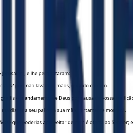
e Jerusalém, e lhe perguntaram:
anciãos? pois não lavam as mãos, quando comem.
ansgredis o mandamento de Deus por causa da vossa tradiçã
 maldisser a seu pai ou a sua mãe, certamente morrerá.
mãe: O que poderias aproveitar de mim é oferta ao Senhor; 