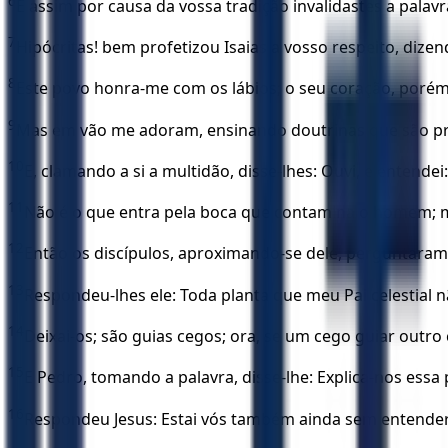
6
E assim por causa da vossa tradição invalidastes a palav
7
Hipócritas! bem profetizou Isaias a vosso respeito, dizen
8
Este povo honra-me com os lábios; o seu coração, porém
9
Mas em vão me adoram, ensinando doutrinas que são p
10
E, clamando a si a multidão, disse-lhes: Ouvi, e entendei:
11
Não é o que entra pela boca que contamina o homem; ma
12
Então os discípulos, aproximando-se dele, perguntaram-
13
Respondeu-lhes ele: Toda planta que meu Pai celestial 
14
Deixai-os; são guias cegos; ora, se um cego guiar outr
15
E Pedro, tomando a palavra, disse-lhe: Explica-nos essa 
16
Respondeu Jesus: Estai vós também ainda sem entende