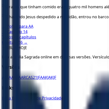
38
Ora, os que tinham comido eram quatro mil homens alé
39
E havendo Jesus despedido a multidão, entrou no barco,
← Voltar para
AA
← Capítulo
14
Todos os capítulos
Capítulo
16
→
✝️
BÍBLIA HOJE
Leia a Bíblia Sagrada online em diversas versões. Versícu
Versões
ACF
AA
ARA
ARC
AS21
JFAA
KJA
KJF
Links
Ler a Bíblia
Política de Privacidade