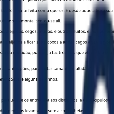
tua fé! seja-te feito como queres. E desde aquela hora sua f
 subindo ao monte, sentou-se ali.
s, aleijados, cegos, mudos, e outros muitos, e lhos puseram
aleijados a ficar sãos, coxos a andar, cegos a ver; e glori
xão da multidão, porque já faz três dias que eles estão co
rto tantos pães, para fartar tamanha multidão?
ram: Sete, e alguns peixinhos.
artiu-os, e os entregava aos discípulos, e os discípulos á 
dos pedaços levantaram sete alcofas cheias.