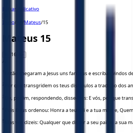
Baixar Aplicativo
☰
Início
/
AA
/
Mateus
/
15
Mateus
15
16
A-
A+
AA
1
Então chegaram a Jesus uns fariseus e escribas vindos d
2
Por que transgridem os teus discípulos a tradição dos 
3
Ele, porém, respondendo, disse-lhes: E vós, por que tr
4
Pois Deus ordenou: Honra a teu pai e a tua mãe; e, Quem
5
Mas vós dizeis: Qualquer que disser a seu pai ou a sua 