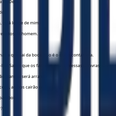
ra de Deus.
do:
, está longe de mim.
receitos de homem.
s o que sai da boca, isso é o que o contamina.
lhe: Sabes que os fariseus, ouvindo essas palavras, se esc
não plantou será arrancada.
o cego, ambos cairão no barranco.
parábola.
r?