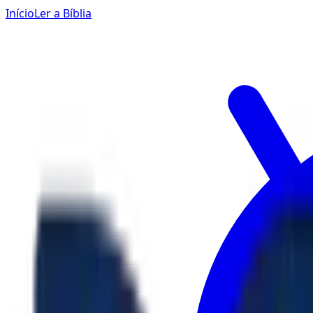
Início
Ler a Bíblia