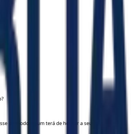
o?
esse de modo algum terá de honrar a seu pai.