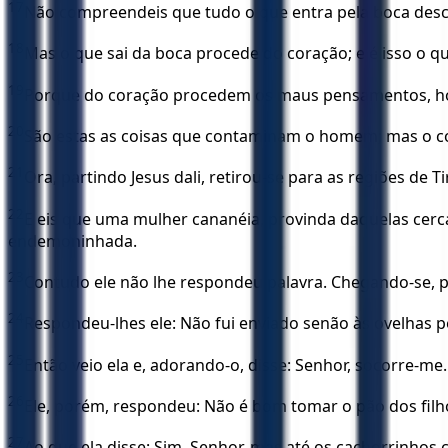
17
Não compreendeis que tudo o que entra pela boca desce
18
Mas o que sai da boca procede do coração; e é isso o
19
Porque do coração procedem os maus pensamentos, homic
20
São estas as coisas que contaminam o homem; mas o co
21
Ora, partindo Jesus dali, retirou-se para as regiões de T
22
E eis que uma mulher cananéia, provinda daquelas cerca
endemoninhada.
23
Contudo ele não lhe respondeu palavra. Chegando-se, po
24
Respondeu-lhes ele: Não fui enviado senão às ovelhas pe
25
Então veio ela e, adorando-o, disse: Senhor, socorre-me.
26
Ele, porém, respondeu: Não é bom tomar o pão dos filho
27
Ao que ela disse: Sim, Senhor, mas até os cachorrinh