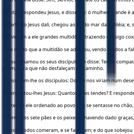
28
Então respondeu Jesus, e disse-lhe: ó mulher, grande é a 
29
Partindo Jesus dali, chegou ao pé do mar da Galiléia; e,
30
E vieram a ele grandes multidões, trazendo consigo coxo
31
de modo que a multidão se admirou, vendo mudos a falar, 
32
Jesus chamou os seus discípulos, e disse: Tenho compai
jejum, para que não desfaleçam no caminho.
33
Disseram-lhe os discípulos: Donde nos viriam num dese
34
Perguntou-lhes Jesus: Quantos pães tendes? E responde
35
E tendo ele ordenado ao povo que se sentasse no chão,
36
tomou os sete pães e os peixes, e havendo dado graças, p
37
Assim todos comeram, e se fartaram; e do que sobejou 