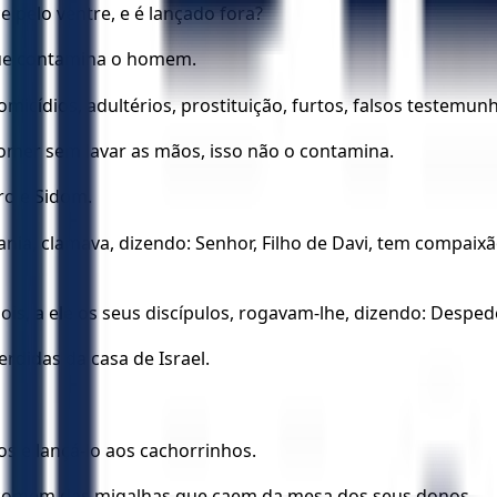
 pelo ventre, e é lançado fora?
 que contamina o homem.
ídios, adultérios, prostituição, furtos, falsos testemunh
mer sem lavar as mãos, isso não o contamina.
iro e Sidom.
nia, clamava, dizendo: Senhor, Filho de Davi, tem compaix
is, a ele os seus discípulos, rogavam-lhe, dizendo: Despe
rdidas da casa de Israel.
s e lançá-lo aos cachorrinhos.
os comem das migalhas que caem da mesa dos seus donos.