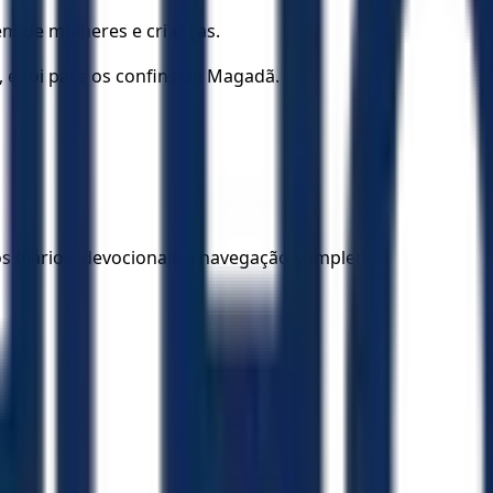
m de mulheres e crianças.
 e foi para os confins de Magadã.
los diários, devocionais e navegação completa.