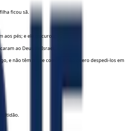
ilha ficou sã.
 aos pés; e ele os curou;
ficaram ao Deus de Israel.
migo, e não têm o que comer; e não quero despedi-los em
multidão.