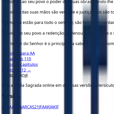
6
Mostrou ao seu povo o poder das suas obras, dando-lhe
7
As obras das suas mãos são verdade e justiça; fiéis são t
8
firmados estão para todo o sempre; são feitos em verdad
9
Enviou ao seu povo a redenção; ordenou para sempre o 
10
O temor do Senhor é o princípio da sabedoria; têm bom
← Voltar para
AA
← Capítulo
110
Todos os capítulos
Capítulo
112
→
✝️
BÍBLIA HOJE
Leia a Bíblia Sagrada online em diversas versões. Versícu
Versões
ACF
AA
ARA
ARC
AS21
JFAA
KJA
KJF