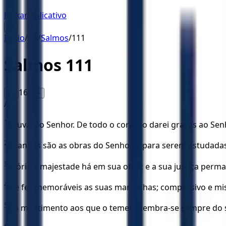
Baixar Aplicativo
☰
Início
/
AA
/
Salmos
/
111
Salmos
111
16
A-
A+
AA
1
Louvai ao Senhor. De todo o coração darei graças ao Senh
2
Grandes são as obras do Senhor, e para serem estudada
3
Glória e majestade há em sua obra; e a sua justiça perm
4
Ele fez memoráveis as suas maravilhas; compassivo e mis
5
Dá mantimento aos que o temem; lembra-se sempre do 