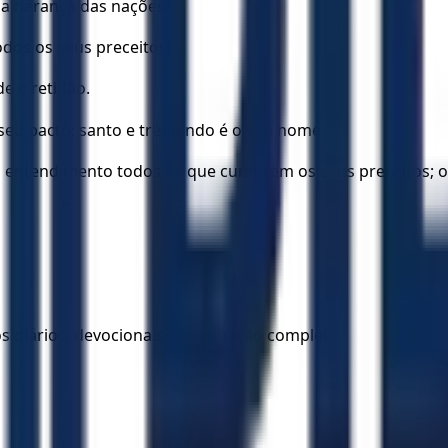
 a herança das nações.
odos os seus preceitos;
e e retidão.
seu pacto; santo e tremendo é o seu nome.
 entendimento todos os que cumprem os seus preceitos; o 
los diários, devocionais e navegação completa.