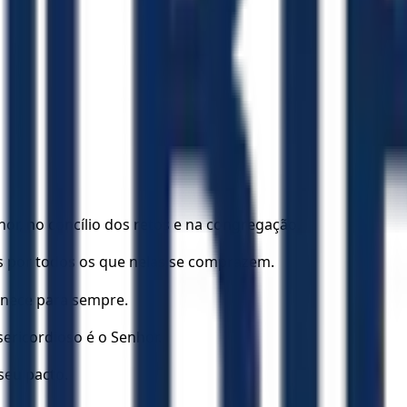
or, no concílio dos retos e na congregação.
s por todos os que nelas se comprazem.
anece para sempre.
ericordioso é o Senhor.
seu pacto.