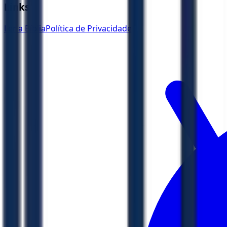
Links
Ler a Bíblia
Política de Privacidade