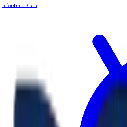
Início
Ler a Bíblia