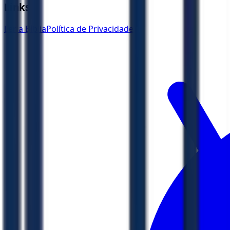
Links
Ler a Bíblia
Política de Privacidade