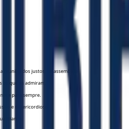
a reunião dos justos, na assembleia!
s os que as admiram.
manece para sempre.
sivo e misericordioso.
a aliança.