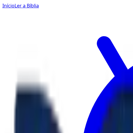
Início
Ler a Bíblia