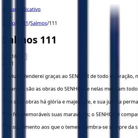
Baixar Aplicativo
☰
Início
/
AS21
/
Salmos
/
111
Salmos
111
16
A-
A+
AS21
1
Aleluia! Renderei graças ao SENHOR de todo o coração, n
2
Grandes são as obras do SENHOR, e nelas meditam todo
3
Em suas obras há glória e majestade, e sua justiça per
4
Ele fez memoráveis suas maravilhas; o SENHOR é compas
5
Dá suprimento aos que o temem; lembra-se sempre da su