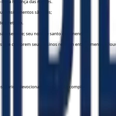
-lhe a herança das nações.
us ensinamentos são fiéis;
e e retidão.
 para sempre; seu nome é santo e tremendo!
os que cumprem seus ensinos revelam entendimento; o louv
los diários, devocionais e navegação completa.