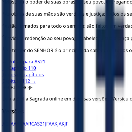
6
Mostrou o poder de suas obras ao seu povo, entregando
7
As obras de suas mãos são verdade e justiça; todos os se
8
estão firmados para todo o sempre; são feitos em verdad
9
Enviou a redenção ao seu povo; estabeleceu sua aliança
10
O temor do SENHOR é o princípio da sabedoria; todos 
← Voltar para
AS21
← Capítulo
110
Todos os capítulos
Capítulo
112
→
✝️
BÍBLIA HOJE
Leia a Bíblia Sagrada online em diversas versões. Versícu
Versões
ACF
AA
ARA
ARC
AS21
JFAA
KJA
KJF