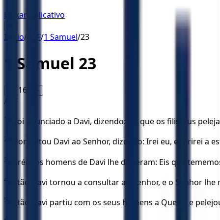
Baixar Aplicativo
☰
Início
/
ACF
/
1 Samuel
/
23
1 Samuel
23
16
A-
A+
ACF
1
E foi anunciado a Davi, dizendo: Eis que os filisteus pele
2
E consultou Davi ao Senhor, dizendo: Irei eu, e ferirei a est
3
Porém os homens de Davi lhe disseram: Eis que tememos 
4
Então Davi tornou a consultar ao Senhor, e o Senhor lhe r
5
Então Davi partiu com os seus homens a Queila, e pelejou 