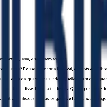
jam contra Queila, e saqueiam as eiras.
es filisteus? E disse o Senhor a Davi: Vai, e ferirás aos filiste
aqui em Judá, quanto mais indo a Queila contra os esquadr
espondeu, e disse: Levanta-te, desce a Queila, porque te do
contra os filisteus, e levou os gados, e fez grande estrago