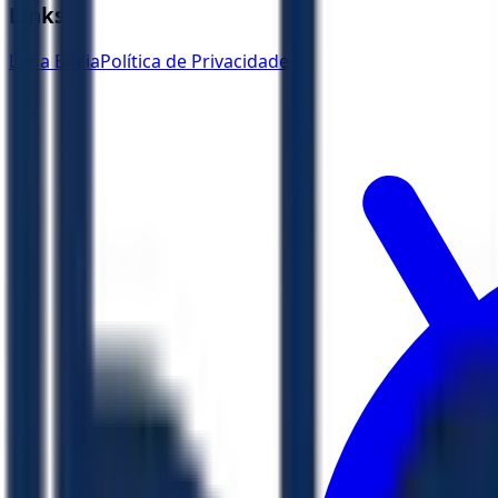
Links
Ler a Bíblia
Política de Privacidade