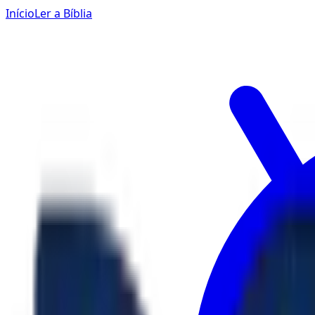
Início
Ler a Bíblia