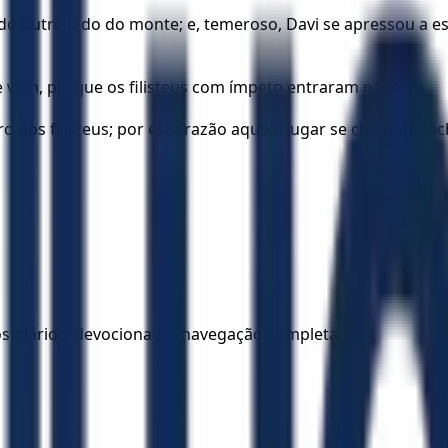
 do outro lado do monte; e, temeroso, Davi se apressou a e
e vem, porque os filisteus com ímpeto entraram na terra.
tro dos filisteus; por esta razão aquele lugar se chamou Ro
los diários, devocionais e navegação completa.