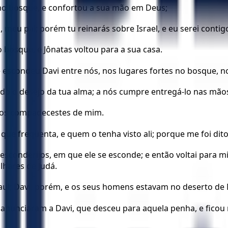
vi no bosque, e confortou a sua mão em Deus;
, meu pai; porém tu reinarás sobre Israel, e eu serei cont
 bosque, e Jônatas voltou para a sua casa.
e escondeu Davi entre nós, nos lugares fortes no bosque, n
do o desejo da tua alma; a nós cumpre entregá-lo nas mãos
 vos compadecestes de mim.
ar que freqüenta, e quem o tenha visto ali; porque me foi dit
 esconderijos, em que ele se esconde; e então voltai para m
ilhares de Judá.
 Saul; Davi, porém, e os seus homens estavam no deserto de
 anunciaram a Davi, que desceu para aquela penha, e ficou