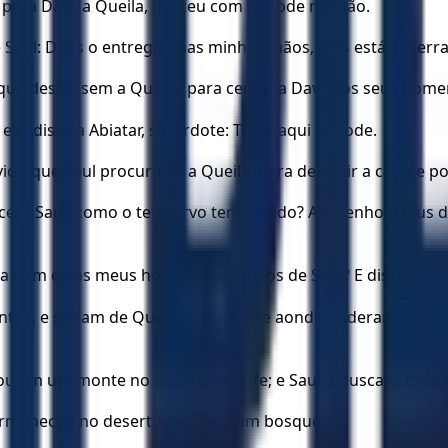
 para Davi, a Queila, desceu com o éfode na mão.
sse Saul: Deus o entregou nas minhas mãos, pois está encer
que descessem a Queila, para cercar a Davi e os seus home
le, disse a Abiatar, sacerdote: Traze aqui o éfode.
vido que Saul procura vir a Queila, para destruir a cidade 
rá Saul, como o teu servo tem ouvido? Ah! Senhor Deus de I
, a mim e aos meus homens, nas mãos de Saul? E disse o Se
ntos, e saíram de Queila, e foram-se aonde puderam; e sen
icou em um monte no deserto de Zife; e Saul o buscava tod
 permaneceu no deserto de Zife, num bosque.