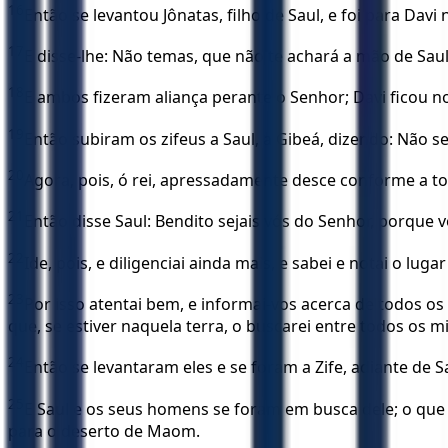
16
Então se levantou Jônatas, filho de Saul, e foi para Da
17
E disse-lhe: Não temas, que não te achará a mão de Saul
18
E ambos fizeram aliança perante o Senhor; Davi ficou no
19
Então subiram os zifeus a Saul, a Gibeá, dizendo: Não s
20
Agora, pois, ó rei, apressadamente desce conforme a to
21
Então disse Saul: Bendito sejais vós do Senhor, porque
22
Ide, pois, e diligenciai ainda mais, e sabei e notai o lug
23
Por isso atentai bem, e informai-vos acerca de todos os
que, se estiver naquela terra, o buscarei entre todos os m
24
Então se levantaram eles e se foram a Zife, adiante de
25
E Saul e os seus homens se foram em busca dele; o que
para o deserto de Maom.