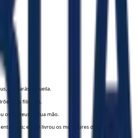
us, e livrarás a Queila.
ões dos filisteus.
u os filisteus na tua mão.
 entre eles; e Davi livrou os moradores de Queila.