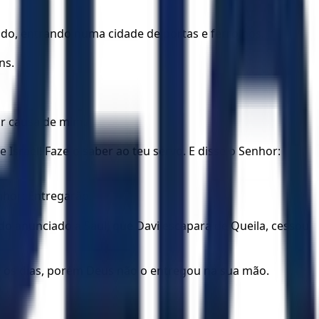
rado, entrando numa cidade de portas e ferrolhos.
ns.
por causa de mim.
srael! Faze-o saber ao teu servo. E disse o Senhor:
nhor: Entregarão.
do anunciado a Saul, que Davi escapara de Queila, cessou
os os dias, porém Deus não o entregou na sua mão.