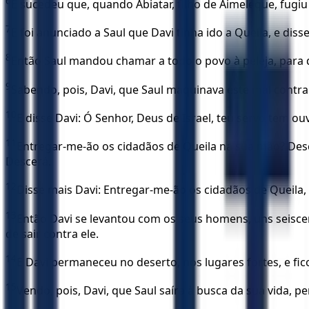
6
E sucedeu que, quando Abiatar, filho de Aimeleque, fugiu
7
E foi anunciado a Saul que Davi tinha ido a Queila, e di
8
Então Saul mandou chamar a todo o povo à peleja, para 
9
Sabendo, pois, Davi, que Saul maquinava este mal contra e
10
E disse Davi: Ó Senhor, Deus de Israel, teu servo tem ou
11
Entregar-me-ão os cidadãos de Queila na sua mão? Desce
Descerá.
12
Disse mais Davi: Entregar-me-ão os cidadãos de Queila
13
Então Davi se levantou com os seus homens, uns seisce
de sair contra ele.
14
E Davi permaneceu no deserto, nos lugares fortes, e f
15
Vendo, pois, Davi, que Saul saíra à busca da sua vida,