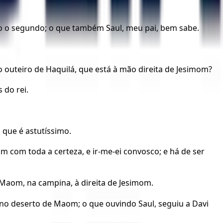
igo o segundo; o que também Saul, meu pai, bem sabe.
o outeiro de Haquilá, que está à mão direita de Jesimom?
 do rei.
o que é astutíssimo.
im com toda a certeza, e ir-me-ei convosco; e há de ser
 Maom, na campina, à direita de Jesimom.
 no deserto de Maom; o que ouvindo Saul, seguiu a Davi