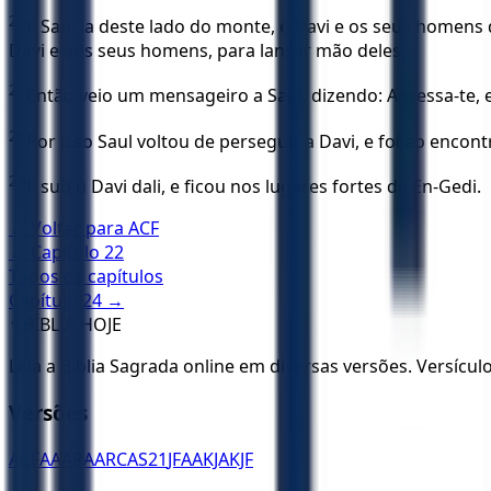
26
E Saul ia deste lado do monte, e Davi e os seus homens
Davi e aos seus homens, para lançar mão deles.
27
Então veio um mensageiro a Saul, dizendo: Apressa-te, 
28
Por isso Saul voltou de perseguir a Davi, e foi ao encon
29
E subiu Davi dali, e ficou nos lugares fortes de En-Gedi.
← Voltar para
ACF
← Capítulo
22
Todos os capítulos
Capítulo
24
→
✝️
BÍBLIA HOJE
Leia a Bíblia Sagrada online em diversas versões. Versícu
Versões
ACF
AA
ARA
ARC
AS21
JFAA
KJA
KJF