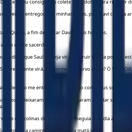
m Davi, e levou consigo seu colete sacerdotal, para receber
sse: “Deus o entregou nas minhas mãos, pois Davi caiu na 
para Queila, a fim de cercar Davi e seus homens.
aga o colete sacerdotal”.
uviu dizer que Saul planeja vir e destruir Queila porque est
Saul realmente virá, conforme seu servo ouviu? Ó SENHOR, D
air? Eles vão me entregar a Saul junto com meus soldados?
scentos — deixaram Queila e começaram a andar sem rumo pe
a.
 região das colinas de Zife. Saul perseguia Davi dia após d
Saul estava a caminho de Zife para matá-lo.