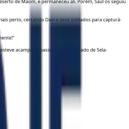
eserto de Maom, e permaneceu ali. Porém, Saul os seguiu
s perto, cercando Davi e seus soldados para capturá-
mente!”
avi esteve acampado passou a ser chamado de Sela-