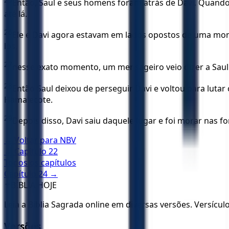
Então, Saul e seus homens foram atrás de Davi. Quando
até lá.
26
Ele e Davi agora estavam em lados opostos de uma mon
los,
27
nesse exato momento, um mensageiro veio dizer a Saul: 
28
Então Saul deixou de perseguir Davi e voltou para lutar
Hamalecote.
29
Depois disso, Davi saiu daquele lugar e foi morar nas fo
← Voltar para
NBV
← Capítulo
22
Todos os capítulos
Capítulo
24
→
✝️
BÍBLIA HOJE
Leia a Bíblia Sagrada online em diversas versões. Versícu
Versões