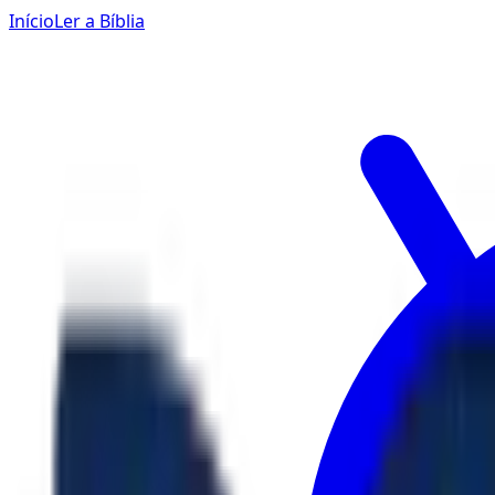
Início
Ler a Bíblia