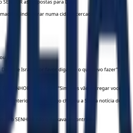
 do SENHOR as respostas para Davi.
armadilha, indo parar numa cidade cercada de portas e
ou aqui.
eus de Israel, por favor, diga-me o que devo fazer”. E o
” E o SENHOR respondeu: “Sim, eles vão entregar você”.
lo interior do país. Logo chegou a Saul a notícia de
ia, mas o SENHOR não o deixava encontrá-lo.