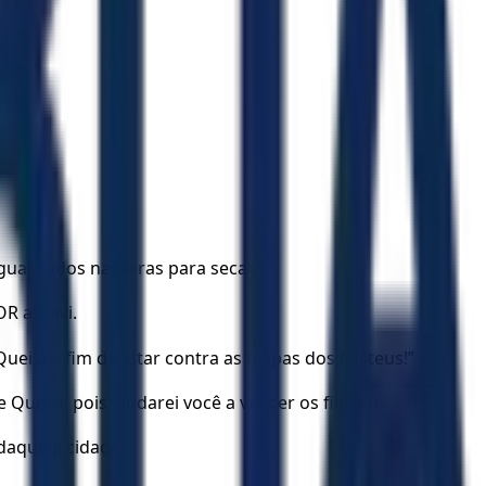
guardados nas eiras para secar,
OR a Davi.
la a fim de lutar contra as tropas dos filisteus!”
eila, pois ajudarei você a vencer os filisteus”.
daquela cidade.