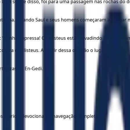
 Davi soube disso, foi para uma passagem nas rochas do d
tanha. Quando Saul e seus homens começaram a chegar mai
“Venha depressa! Os filisteus estão invadindo Israel nova
 contra os filisteus. A partir dessa ocasião o lugar onde D
rtalezas de En-Gedi.
los diários, devocionais e navegação completa.