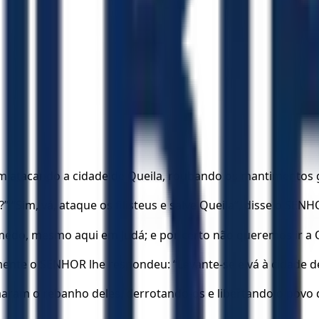
vam atacando a cidade de Queila, roubando os mantimentos 
” “Sim, vá, ataque os filisteus e salve Queila”, disse o SENH
o, mesmo aqui em Judá; e por certo não queremos ir a Quei
te o SENHOR lhe respondeu: “Levante-se e vá à cidade de Qu
maram o rebanho deles, derrotando-os e libertando o povo 