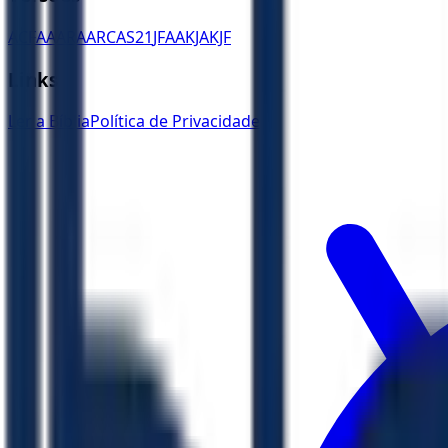
ACF
AA
ARA
ARC
AS21
JFAA
KJA
KJF
Links
Ler a Bíblia
Política de Privacidade