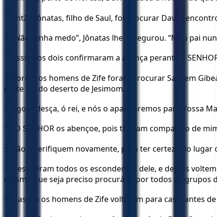
16
Então Jônatas, filho de Saul, foi procurar Davi e encon
17
“Não tenha medo”, Jônatas lhe assegurou. “Meu pai nunca
18
Assim, os dois confirmaram a aliança perante o SENHOR
19
Porém os homens de Zife foram procurar Saul em Gibeá, 
parte sul do deserto de Jesimom.
20
Agora desça, ó rei, e nós o apanharemos para Vossa Maj
21
“O SENHOR os abençoe, pois tiveram compaixão de mim!”
22
Vão e verifiquem novamente, para ter certeza do lugar on
23
Descubram todos os esconderijos dele, e depois voltem a
mesmo que seja preciso procurá-lo por todos os grupos de
24
E assim os homens de Zife voltaram para casa, antes de
25