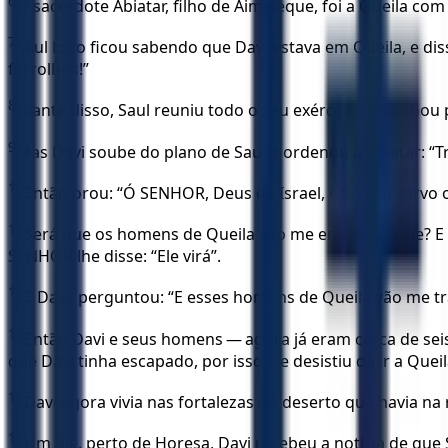
6
O sacerdote Abiatar, filho de Aimeleque, foi a Queila co
7
Saul logo ficou sabendo que Davi estava em Queila, e di
ferrolhos!”
8
Diante disso, Saul reuniu todo o seu exército e marchou 
9
Mas Davi soube do plano de Saul e ordenou a Abiatar: “Tr
10
Então orou: “Ó SENHOR, Deus de Israel, este seu servo o
11
Será que os homens de Queila vão me entregar a ele? E 
SENHOR lhe disse: “Ele virá”.
12
E Davi, perguntou: “E esses homens de Queila vão me tr
13
Então Davi e seus homens — agora já eram cerca de sei
que Davi tinha escapado, por isso ele desistiu de ir a Queil
14
Davi agora vivia nas fortalezas do deserto que havia na
15
Um dia, perto de Horesa, Davi recebeu a notícia de que 