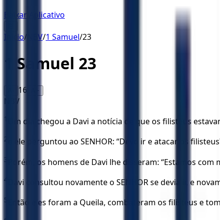
Baixar Aplicativo
☰
Início
/
NBV
/
1 Samuel
/
23
1 Samuel
23
16
A-
A+
NBV
1
Um dia chegou a Davi a notícia de que os filisteus esta
2
e ele perguntou ao SENHOR: “Devo ir e atacar os filisteus?
3
Porém, os homens de Davi lhe disseram: “Estamos com med
4
Davi consultou novamente o SENHOR se devia ir, e novamen
5
Então eles foram a Queila, combateram os filisteus e to