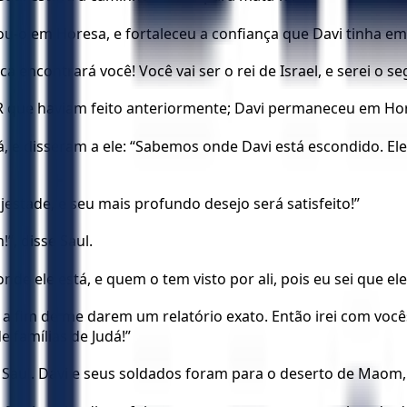
trou-o em Horesa, e fortaleceu a confiança que Davi tinha e
 encontrará você! Você vai ser o rei de Israel, e serei o 
 que haviam feito anteriormente; Davi permaneceu em Hore
e disseram a ele: “Sabemos onde Davi está escondido. Ele e
estade, e seu mais profundo desejo será satisfeito!”
, disse Saul.
de ele está, e quem o tem visto por ali, pois eu sei que ele
 fim de me darem um relatório exato. Então irei com vocês. 
 famílias de Judá!”
 Saul. Davi e seus soldados foram para o deserto de Maom, 