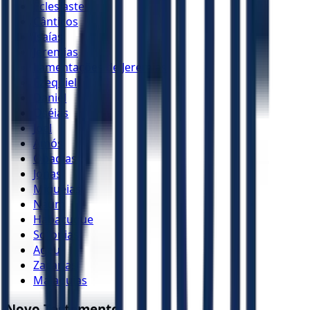
Eclesiastes
Cânticos
Isaías
Jeremias
Lamentações de Jeremias
Ezequiel
Daniel
Oséias
Joel
Amós
Obadias
Jonas
Miquéias
Naum
Habacuque
Sofonias
Ageu
Zacarias
Malaquias
Novo Testamento