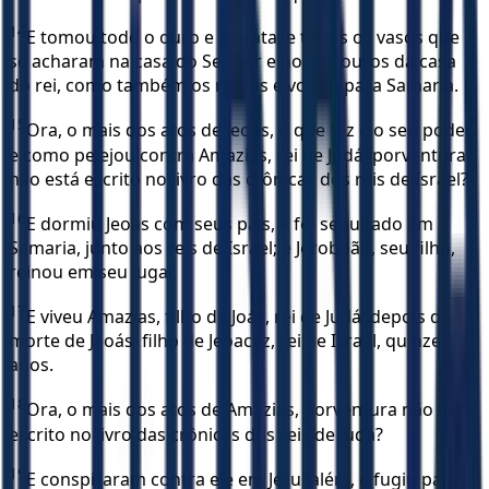
14
E tomou todo o ouro e a prata, e todos os vasos que
se acharam na casa do Senhor e nos tesouros da casa
do rei, como também os reféns e voltou para Samaria.
15
Ora, o mais dos atos de Jeoás, o que fez e o seu poder,
e como pelejou contra Amazias, rei de Judá, porventura
não está escrito no livro das crônicas dos reis de Israel?
16
E dormiu Jeoás com seus pais, e foi sepultado em
Samaria, junto aos reis de Israel; e Jeroboão, seu filho,
reinou em seu lugar.
17
E viveu Amazias, filho de Joás, rei de Judá, depois da
morte de Jeoás, filho de Jeoacaz, rei de Israel, quinze
anos.
18
Ora, o mais dos atos de Amazias, porventura não está
escrito no livro das crônicas dos reis de Judá?
19
E conspiraram contra ele em Jerusalém, e fugiu para