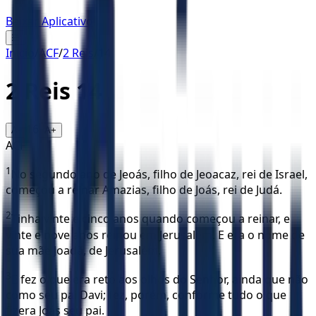
Baixar Aplicativo
☰
Início
/
ACF
/
2 Reis
/
14
2 Reis
14
16
A-
A+
ACF
1
No segundo ano de Jeoás, filho de Jeoacaz, rei de Israel,
começou a reinar Amazias, filho de Joás, rei de Judá.
2
Tinha vinte e cinco anos quando começou a reinar, e
vinte e nove anos reinou em Jerusalém. E era o nome de
sua mãe Joadã, de Jerusalém.
3
E fez o que era reto aos olhos do Senhor, ainda que não
como seu pai Davi; fez, porém, conforme tudo o que
fizera Joás seu pai.