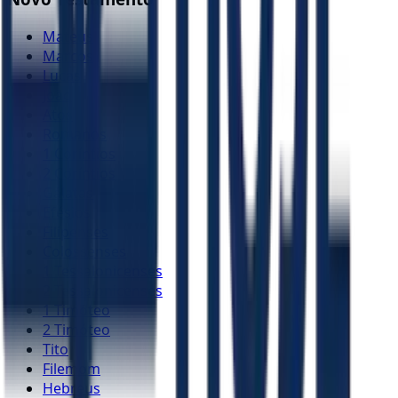
Mateus
Marcos
Lucas
João
Atos
Romanos
1 Coríntios
2 Coríntios
Gálatas
Efésios
Filipenses
Colossenses
1 Tessalonicenses
2 Tessalonicenses
1 Timóteo
2 Timóteo
Tito
Filemom
Hebreus