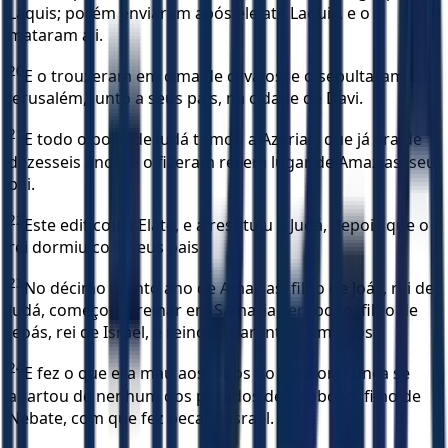
Laquis; porém enviaram após ele até Laquis, e o
mataram ali.
20
E o trouxeram em cima de cavalos; e o sepultaram em
Jerusalém, junto a seus pais, na cidade de Davi.
21
E todo o povo de Judá tomou a Azarias, que já era de
dezesseis anos, e o fizeram rei em lugar de Amazias, seu
pai.
22
Este edificou a Elate, e a restituiu a Judá, depois que o
rei dormiu com seus pais.
23
No décimo quinto ano de Amazias, filho de Joás, rei de
Judá, começou a reinar em Samaria, Jeroboão, filho de
Jeoás, rei de Israel, e reinou quarenta e um anos.
24
E fez o que era mau aos olhos do Senhor; nunca se
apartou de nenhum dos pecados de Jeroboão, filho de
Nebate, com que fez pecar a Israel.