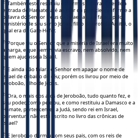
25
Também este restituiu os termos de Israel, desde a
entrada de Hamate, até ao mar da planície; conforme a
palavra do Senhor Deus de Israel, a qual falara pelo
ministério de seu servo Jonas, filho do profeta Amitai, o
qual era de Gate-Hefer.
26
Porque viu o Senhor que a miséria de Israel era muito
amarga, e que nem havia escravo, nem absolvido, nem
quem ajudasse a Israel.
27
E ainda não falara o Senhor em apagar o nome de
Israel de debaixo do céu; porém os livrou por meio de
Jeroboão, filho de Jeoás.
28
Ora, o mais dos atos de Jeroboão, tudo quanto fez, e
seu poder, como pelejou, e como restituiu a Damasco e a
Hamate, pertencentes a Judá, sendo rei em Israel,
porventura não está escrito no livro das crônicas de
Israel?
29
E Jeroboão dormiu com seus pais, com os reis de