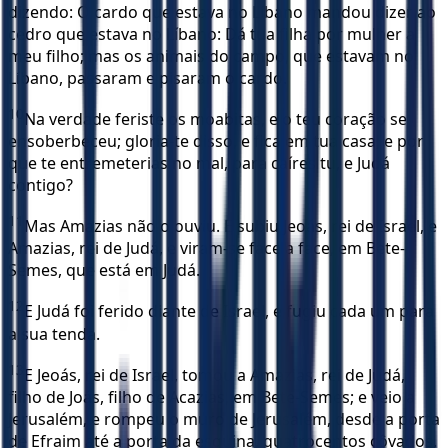
dizendo: O cardo que estava no Líbano mandou dizer ao
cedro que estava no Líbano: Dá tua filha por mulher a
meu filho; mas os animais do campo, que estavam no
Líbano, passaram e pisaram o cardo.
10
Na verdade feriste os moabitas, e o teu coração se
ensoberbeceu; gloria-te disso, e fica em tua casa; e por
que te entremeterias no mal, para caíres tu, e Judá
contigo?
11
Mas Amazias não o ouviu. E subiu Jeoás, rei de Israel, e
Amazias, rei de Judá, e viram-se face a face, em Bete-
Semes, que está em Judá.
12
E Judá foi ferido diante de Israel, e fugiu cada um para
a sua tenda.
13
E Jeoás, rei de Israel, tomou a Amazias, rei de Judá,
filho de Joás, filho de Acazias, em Bete-Semes; e veio a
Jerusalém, e rompeu o muro de Jerusalém, desde a porta
de Efraim até a porta da esquina, quatrocentos côvados.