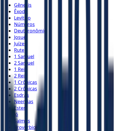
Gênesis
Êxodo
Levítico
Números
Deuteronômio
Josué
Juízes
Rute
1 Samuel
2 Samuel
1 Reis
2 Reis
1 Crônicas
2 Crônicas
Esdras
Neemias
Ester
Jó
Salmos
Provérbios