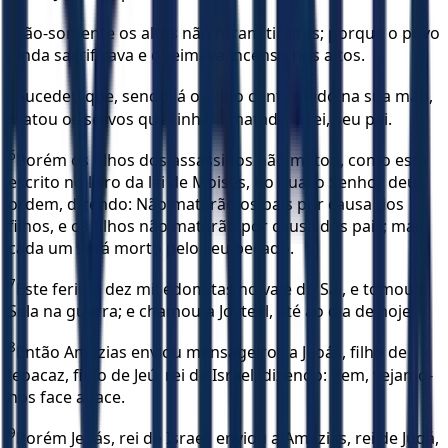
4
Tão-somente os altos não foram tirados; porque o povo
ainda sacrificava e queimava incenso nos altos.
5
Sucedeu que, sendo já o reino confirmado na sua mão,
matou os servos que tinham matado o rei, seu pai.
6
Porém os filhos dos assassinos não matou, como está
escrito no livro da lei de Moisés, no qual o Senhor deu
ordem, dizendo: Não matarão os pais por causa dos
filhos, e os filhos não matarão por causa dos pais; mas
cada um será morto pelo seu pecado.
7
Este feriu a dez mil edomitas no vale do Sal, e tomou a
Sela na guerra; e chamou-a Jocteel, até ao dia de hoje.
8
Então Amazias enviou mensageiros a Jeoás, filho de
Jeoacaz, filho de Jeú, rei de Israel, dizendo: Vem, vejamo-
nos face a face.
9
Porém Jeoás, rei de Israel, enviou a Amazias, rei de Judá,