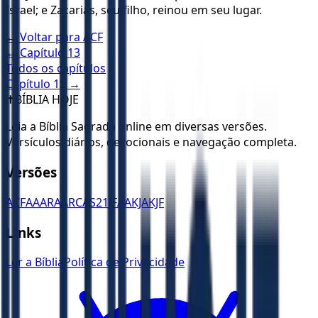
Israel; e Zacarias, seu filho, reinou em seu lugar.
← Voltar para
ACF
← Capítulo
13
Todos os capítulos
Capítulo
15
→
✝️
BÍBLIA HOJE
Leia a Bíblia Sagrada online em diversas versões.
Versículos diários, devocionais e navegação completa.
Versões
ACF
AA
ARA
ARC
AS21
JFAA
KJA
KJF
Links
Ler a Bíblia
Política de Privacidade