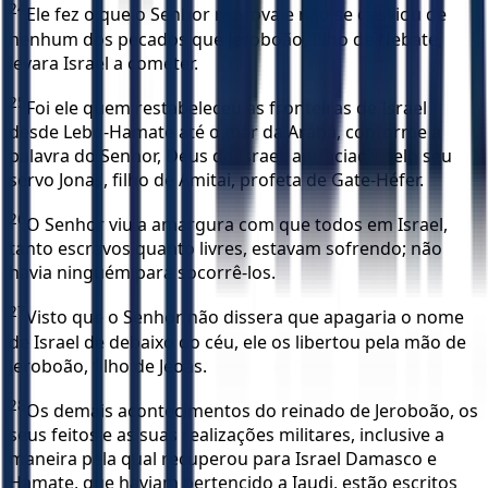
24
Ele fez o que o Senhor reprova e não se desviou de
nenhum dos pecados que Jeroboão, filho de Nebate,
levara Israel a cometer.
25
Foi ele quem restabeleceu as fronteiras de Israel
desde Lebo-Hamate até o mar da Arabá, conforme a
palavra do Senhor, Deus de Israel, anunciada pelo seu
servo Jonas, filho de Amitai, profeta de Gate-Héfer.
26
O Senhor viu a amargura com que todos em Israel,
tanto escravos quanto livres, estavam sofrendo; não
havia ninguém para socorrê-los.
27
Visto que o Senhor não dissera que apagaria o nome
de Israel de debaixo do céu, ele os libertou pela mão de
Jeroboão, filho de Jeoás.
28
Os demais acontecimentos do reinado de Jeroboão, os
seus feitos e as suas realizações militares, inclusive a
maneira pela qual recuperou para Israel Damasco e
Hamate, que haviam pertencido a Iaudi, estão escritos