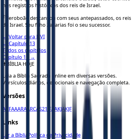
nos registros históricos dos reis de Israel.
29
Jeroboão descansou com seus antepassados, os reis
de Israel. Seu filho Zacarias foi o seu sucessor.
← Voltar para
NVI
← Capítulo
13
Todos os capítulos
Capítulo
15
→
✝️
BÍBLIA HOJE
Leia a Bíblia Sagrada online em diversas versões.
Versículos diários, devocionais e navegação completa.
Versões
ACF
AA
ARA
ARC
AS21
JFAA
KJA
KJF
Links
Ler a Bíblia
Política de Privacidade