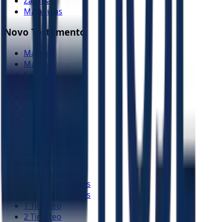
Zacarias
Malaquias
Novo Testamento
Mateus
Marcos
Lucas
João
Atos
Romanos
1 Coríntios
2 Coríntios
Gálatas
Efésios
Filipenses
Colossenses
1 Tessalonicenses
2 Tessalonicenses
1 Timóteo
2 Timóteo