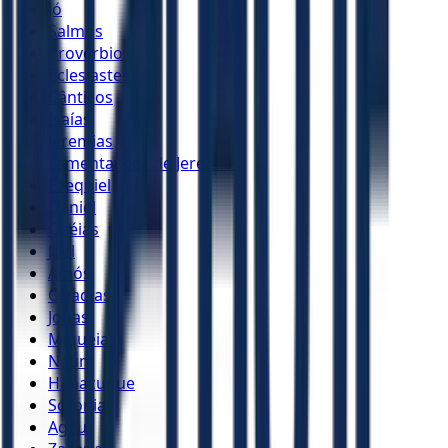
Jó
Salmos
Provérbios
Eclesiastes
Cânticos
Isaías
Jeremias
Lamentações de Jeremias
Ezequiel
Daniel
Oséias
Joel
Amós
Obadias
Jonas
Miquéias
Naum
Habacuque
Sofonias
Ageu