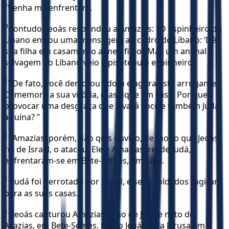
"Venha me enfrentar".
9
Contudo, Jeoás respondeu a Amazias: "O espinheiro do
Líbano enviou uma mensagem ao cedro do Líbano: ‘Dê
sua filha em casamento a meu filho’. Mas um animal
selvagem do Líbano veio e pisoteou o espinheiro.
10
De fato, você derrotou Edom e agora está arrogante.
Comemore a sua vitória, mas fique em casa! Por que
provocar uma desgraça que levará você e também Judá
à ruína? "
11
Amazias, porém, não quis ouvi-lo, de modo que Jeoás,
rei de Israel, o atacou. Ele e Amazias, rei de Judá,
enfrentaram-se em Bete-Semes, em Judá.
12
Judá foi derrotado por Israel, e seus soldados fugiram
para as suas casas.
13
Jeoás capturou Amazias, filho de Joás e neto de
Acazias, em Bete-Semes. Então Jeoás foi a Jerusalém e