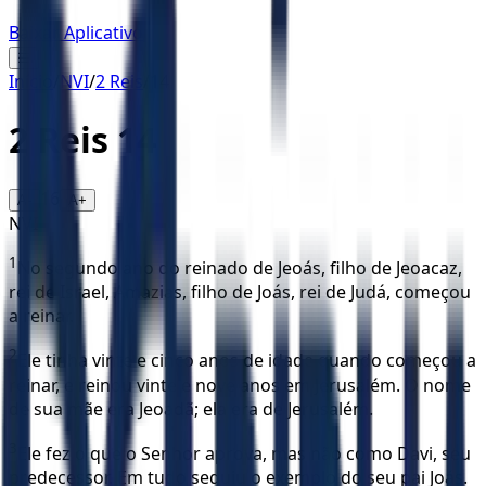
Baixar Aplicativo
☰
Início
/
NVI
/
2 Reis
/
14
2 Reis
14
16
A-
A+
NVI
1
No segundo ano do reinado de Jeoás, filho de Jeoacaz,
rei de Israel, Amazias, filho de Joás, rei de Judá, começou
a reinar.
2
Ele tinha vinte e cinco anos de idade quando começou a
reinar, e reinou vinte e nove anos em Jerusalém. O nome
de sua mãe era Jeoadã; ela era de Jerusalém.
3
Ele fez o que o Senhor aprova, mas não como Davi, seu
predecessor. Em tudo seguiu o exemplo do seu pai Joás.