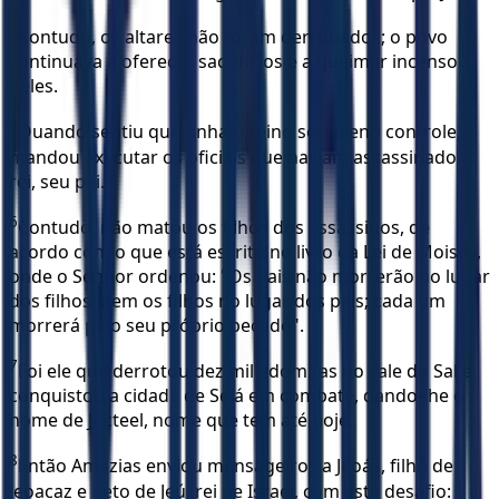
4
Contudo, os altares não foram derrubados; o povo
continuava a oferecer sacrifícios e a queimar incenso
neles.
5
Quando sentiu que tinha o reino sob pleno controle,
mandou executar os oficiais que haviam assassinado o
rei, seu pai.
6
Contudo, não matou os filhos dos assassinos, de
acordo com o que está escrito no livro da Lei de Moisés,
onde o Senhor ordenou: "Os pais não morrerão no lugar
dos filhos, nem os filhos no lugar dos pais; cada um
morrerá pelo seu próprio pecado".
7
Foi ele que derrotou dez mil edomitas no vale do Sal e
conquistou a cidade de Selá em combate, dando-lhe o
nome de Jocteel, nome que tem até hoje.
8
Então Amazias enviou mensageiros a Jeoás, filho de
Jeoacaz e neto de Jeú, rei de Israel, com este desafio: