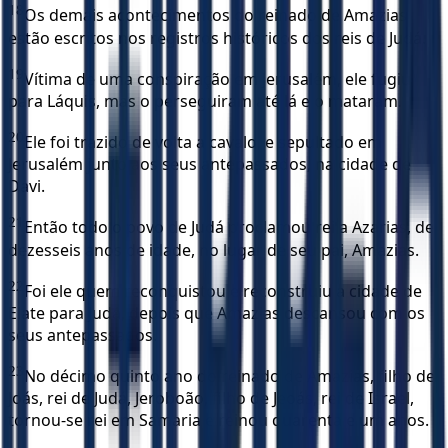
18
Os demais acontecimentos do reinado de Amazias
estão escritos nos registros históricos dos reis de Judá.
19
Vítima de uma conspiração em Jerusalém, ele fugiu
para Láquis, mas o perseguiram até lá e o mataram.
20
Ele foi trazido de volta a cavalo, e sepultado em
Jerusalém junto aos seus antepassados, na cidade de
Davi.
21
Então todo o povo de Judá proclamou rei a Azarias, de
dezesseis anos de idade, no lugar de seu pai, Amazias.
22
Foi ele quem reconquistou e reconstruiu a cidade de
Elate para Judá, depois que Amazias descansou com os
seus antepassados.
23
No décimo quinto ano do reinado de Amazias, filho de
Joás, rei de Judá, Jeroboão, filho de Jeoás, rei de Israel,
tornou-se rei em Samaria e reinou quarenta e um anos.