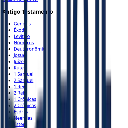
Antigo Testamento
Gênesis
Êxodo
Levítico
Números
Deuteronômio
Josué
Juízes
Rute
1 Samuel
2 Samuel
1 Reis
2 Reis
1 Crônicas
2 Crônicas
Esdras
Neemias
Ester