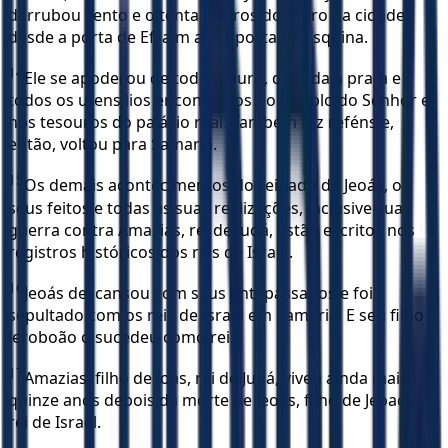
derrubou cento e oitenta metros do muro da cidade,
desde a porta de Efraim até a porta da Esquina.
14
Ele se apoderou de todo o ouro, de toda a prata e
todos os utensílios encontrados no templo do Senhor e
nos tesouros do palácio real. Também fez reféns e,
então, voltou para Samaria.
15
Os demais acontecimentos do reinado de Jeoás, os
seus feitos e todas as suas realizações, inclusive sua
guerra contra Amazias, rei de Judá, estão escritos nos
registros históricos dos reis de Israel.
16
Jeoás descansou com seus antepassados e foi
sepultado com os reis de Israel em Samaria. E seu filho
Jeroboão o sucedeu como rei.
17
Amazias, filho de Joás, rei de Judá, viveu ainda mais
quinze anos depois da morte de Jeoás, filho de Jeoacaz,
rei de Israel.