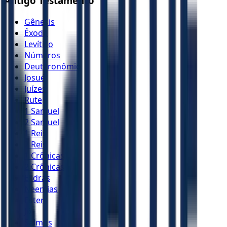
Antigo Testamento
Gênesis
Êxodo
Levítico
Números
Deuteronômio
Josué
Juízes
Rute
1 Samuel
2 Samuel
1 Reis
2 Reis
1 Crônicas
2 Crônicas
Esdras
Neemias
Ester
Jó
Salmos