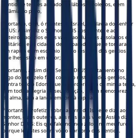
gentios, e tendes andado em lábios paroleiros, e em
infâmia do povo,
4
Portanto, ouvi, ó montes de Israel, a palavra do Senhor
DEUS: Assim diz o Senhor DEUS aos montes e aos
outeiros, aos rios e aos vales, aos lugares assolados e
solitários, e às cidades desamparadas que se tornaram
em rapina e em escárnio para o restante dos gentios
que lhes estão em redor;
5
Portanto, assim diz o Senhor DEUS: Certamente no
fogo do meu zelo falei contra o restante dos gentios, e
contra todo o Edom, que se apropriaram da minha terra,
com toda a alegria de seu coração, e com menosprezo
da alma, para a lançarem fora à rapina.
6
Portanto, profetiza sobre a terra de Israel, e dize aos
montes, e aos outeiros, aos rios e aos vales: Assim diz o
Senhor DEUS: Eis que falei no meu zelo e no meu furor,
porque levastes sobre vós o opróbrio dos gentios.