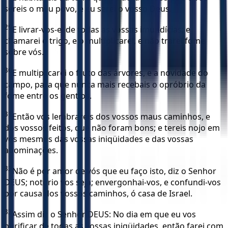
sereis o meu povo, e eu serei o vosso Deus.
29
E livrar-vos-ei de todas as vossas imundícias; e
chamarei o trigo, e o multiplicarei, e não trarei fome
sobre vós.
30
E multiplicarei o fruto das árvores, e a novidade do
campo, para que nunca mais recebais o opróbrio da
fome entre os gentios.
31
Então vos lembrareis dos vossos maus caminhos, e
dos vossos feitos, que não foram bons; e tereis nojo em
vós mesmos das vossas iniqüidades e das vossas
abominações.
32
Não é por amor de vós que eu faço isto, diz o Senhor
DEUS; notório vos seja; envergonhai-vos, e confundi-vos
por causa dos vossos caminhos, ó casa de Israel.
33
Assim diz o Senhor DEUS: No dia em que eu vos
purificar de todas as vossas iniqüidades, então farei com