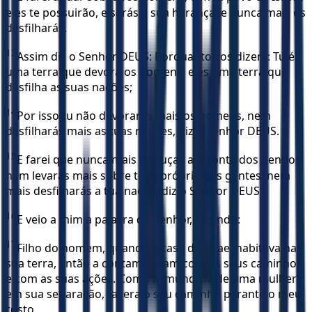
eles te possuirão, e serás a sua herança, e nunca mais os
desfilharás.
13
Assim diz o Senhor DEUS: Porquanto vos dizem: Tu és
uma terra que devora os homens, e és uma terra que
desfilha as suas nações;
14
Por isso tu não devorarás mais os homens, nem
desfilharás mais as tuas nações, diz o Senhor DEUS.
15
E farei que nunca mais tu ouças a afronta dos gentios;
nem levarás mais sobre ti o opróbrio das gentes, nem
mais desfilharás a tua nação, diz o Senhor DEUS.
16
E veio a mim a palavra do Senhor, dizendo:
17
Filho do homem, quando a casa de Israel habitava na
sua terra, então a contaminaram com os seus caminhos
e com as suas ações. Como a imundícia de uma mulher
em sua separação, tal era o seu caminho perante o meu
rosto.