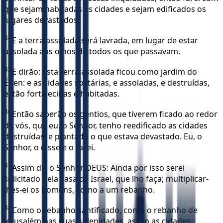
que sejam habitadas as cidades e sejam edificados os
lugares devastados.
34
E a terra assolada será lavrada, em lugar de estar
assolada aos olhos de todos os que passavam.
35
E dirão: Esta terra assolada ficou como jardim do
Éden: e as cidades solitárias, e assoladas, e destruídas,
estão fortalecidas e habitadas.
36
Então saberão os gentios, que tiverem ficado ao redor
de vós, que eu, o Senhor, tenho reedificado as cidades
destruídas, e plantado o que estava devastado. Eu, o
Senhor, o disse e o farei.
37
Assim diz o Senhor DEUS: Ainda por isso serei
solicitado pela casa de Israel, que lho faça; multiplicar-
lhes-ei os homens, como a um rebanho.
38
Como o rebanho santificado, como o rebanho de
Jerusalém nas suas solenidades, assim as cidades