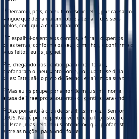
18
Derramei, pois, o meu furor sobre eles, por causa do
sangue que derramaram sobre a terra, e dos seus
ídolos, com que a contaminaram.
19
E espalhei-os entre os gentios, e foram dispersos
pelas terras; conforme os seus caminhos, e conforme os
seus feitos, eu os julguei.
20
E, chegando aos gentios para onde foram,
profanaram o meu santo nome, porquanto se dizia
deles: Estes são o povo do Senhor, e saíram da sua terra.
21
Mas eu os poupei por amor do meu santo nome, que
a casa de Israel profanou entre os gentios para onde foi.
22
Dize portanto à casa de Israel: Assim diz o Senhor
DEUS: Não é por respeito a vós que eu faço isto, ó casa
de Israel, mas pelo meu santo nome, que profanastes
entre as nações para onde fostes.