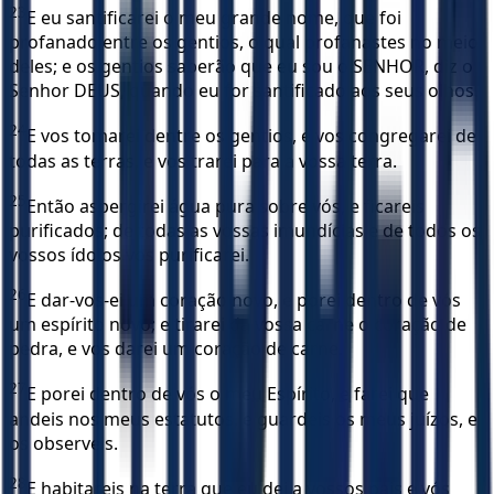
23
E eu santificarei o meu grande nome, que foi
profanado entre os gentios, o qual profanastes no meio
deles; e os gentios saberão que eu sou o SENHOR, diz o
Senhor DEUS, quando eu for santificado aos seus olhos.
24
E vos tomarei dentre os gentios, e vos congregarei de
todas as terras, e vos trarei para a vossa terra.
25
Então aspergirei água pura sobre vós, e ficareis
purificados; de todas as vossas imundícias e de todos os
vossos ídolos vos purificarei.
26
E dar-vos-ei um coração novo, e porei dentro de vós
um espírito novo; e tirarei da vossa carne o coração de
pedra, e vos darei um coração de carne.
27
E porei dentro de vós o meu Espírito, e farei que
andeis nos meus estatutos, e guardeis os meus juízos, e
os observeis.
28
E habitareis na terra que eu dei a vossos pais e vós