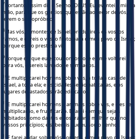
7
Portanto, assim diz o Senhor DEUS: Eu levantei a minha
mão, para que os gentios, que estão ao redor de vós,
levem o seu opróbrio.
8
Mas vós, ó montes de Israel, produzireis os vossos
ramos, e dareis o vosso fruto para o meu povo de Israel;
porque estão prestes a vir.
9
Porque eis que eu estou convosco, e eu me voltarei
para vós, e sereis lavrados e semeados.
10
E multiplicarei homens sobre vós, a toda a casa de
Israel, a toda ela; e as cidades serão habitadas, e os
lugares devastados serão edificados.
11
E multiplicarei homens e animais sobre vós, e eles se
multiplicarão, e frutificarão. E farei com que sejais
habitados como dantes e vos tratarei melhor que nos
vossos princípios; e sabereis que eu sou o Senhor.
12
E farei andar sobre vós homens, o meu povo de Israel;