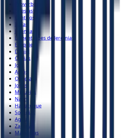
Provérbios
Eclesiastes
Cânticos
Isaías
Jeremias
Lamentações de Jeremias
Ezequiel
Daniel
Oséias
Joel
Amós
Obadias
Jonas
Miquéias
Naum
Habacuque
Sofonias
Ageu
Zacarias
Malaquias