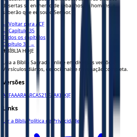
desertas se encherão de rebanhos de homens; e
saberão que eu sou o Senhor.
← Voltar para
ACF
← Capítulo
35
Todos os capítulos
Capítulo
37
→
✝️
BÍBLIA HOJE
Leia a Bíblia Sagrada online em diversas versões.
Versículos diários, devocionais e navegação completa.
Versões
ACF
AA
ARA
ARC
AS21
JFAA
KJA
KJF
Links
Ler a Bíblia
Política de Privacidade