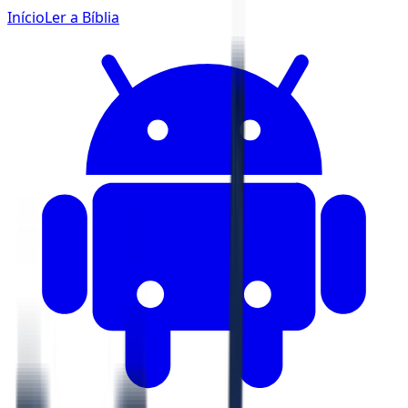
Início
Ler a Bíblia