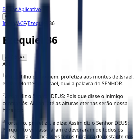
Baixar Aplicativo
☰
Início
/
ACF
/
Ezequiel
/
36
Ezequiel
36
16
A-
A+
ACF
1
E tu, ó filho do homem, profetiza aos montes de Israel,
e dize: Montes de Israel, ouvi a palavra do SENHOR.
2
Assim diz o Senhor DEUS: Pois que disse o inimigo
contra vós: Ah! ah! até as alturas eternas serão nossa
herança;
3
Portanto, profetiza, e dize: Assim diz o Senhor DEUS:
Porquanto vos assolaram e devoraram de todos os
lados, para que ficásseis feitos herança do restante dos