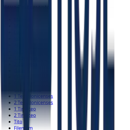
Novo Testamento
Mateus
Marcos
Lucas
João
Atos
Romanos
1 Coríntios
2 Coríntios
Gálatas
Efésios
Filipenses
Colossenses
1 Tessalonicenses
2 Tessalonicenses
1 Timóteo
2 Timóteo
Tito
Filemom