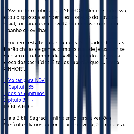
37
“Assim diz o Soberano, o SENHOR: Além de tudo isso,
estou disposto a atender a esta oração do povo de
Israel; tornarei o seu povo tão numeroso como um
rebanho de ovelhas.
38
Encherei esta terra de homens. As cidades desertas
ficarão cheias de gente, como as ruas de Jerusalém se
enchiam de rebanhos de ovelhas quando chegava a
época dos sacrifícios. E todos saberão que eu sou o
SENHOR”.
← Voltar para
NBV
← Capítulo
35
Todos os capítulos
Capítulo
37
→
✝️
BÍBLIA HOJE
Leia a Bíblia Sagrada online em diversas versões.
Versículos diários, devocionais e navegação completa.