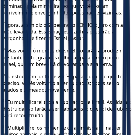
dominado pela minha ira, porque vocês foram
terrivelmente envergonhados pelas nações vizinhas.
7
Agora, assim diz o Soberano, o SENHOR: Juro com a
mão levantada: Essas nações vizinhas passarão a
vergonha que fizeram Israel passar.
8
“Mas vocês, ó montes de Israel, voltarão a produzir
bastante fruto, grandes colheitas para o meu povo
Israel, que em breve há de voltar para sua terra.
9
Eu estou bem junto de vocês, para ajudar no que for
preciso. Vocês voltarão a ser cuidados; vocês serão
arados e semeados novamente.
10
Eu multiplicarei toda a população de Israel. As cidades
destruídas voltarão a ser habitadas; o que foi derrubado
será reconstruído.
11
Multiplicarei os homens e os animais; farei nascer
muitos animais, e eles viverão sobre os montes como