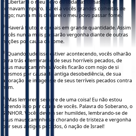
29
Libertarei o meu povo de todas as coisas que o
tornavam impuro. Darei a vocês grandes colheitas de
trigo; nunca mais deixarei o meu povo passar fome.
30
Haverá frutos e cereais em grande quantidade. Assim
vocês nunca mais passarão vergonha diante de outras
nações por causa da fome.
31
Quando tudo isso estiver acontecendo, vocês olharão
para trás e lembrarão de seus horríveis pecados, de
seus maus caminhos. Vocês ficarão com nojo de si
mesmos por causa da antiga desobediência, de sua
adoração de imagens e de seus terríveis pecados contra
mim.
32
Mas lembrem sempre de uma coisa! Eu não estou
fazendo isso por causa de vocês. Palavra do Soberano, o
SENHOR. Vocês devem ser humildes, lembrando-se de
seus maus caminhos e chorando de tristeza e vergonha
por seus antigos pecados, ó nação de Israel!