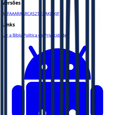
Versões
ACF
AA
ARA
ARC
AS21
JFAA
KJA
KJF
Links
Ler a Bíblia
Política de Privacidade