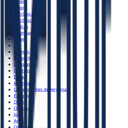
1 Reis
2 Reis
1 Crônicas
2 Crônicas
Esdras
Neemias
Ester
Jó
Salmos
Provérbios
Eclesiastes
Cânticos
Isaías
Jeremias
Lamentações de Jeremias
Ezequiel
Daniel
Oséias
Joel
Amós
Obadias