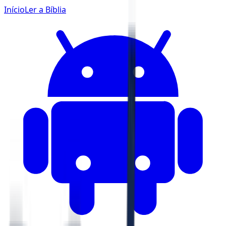
Início
Ler a Bíblia