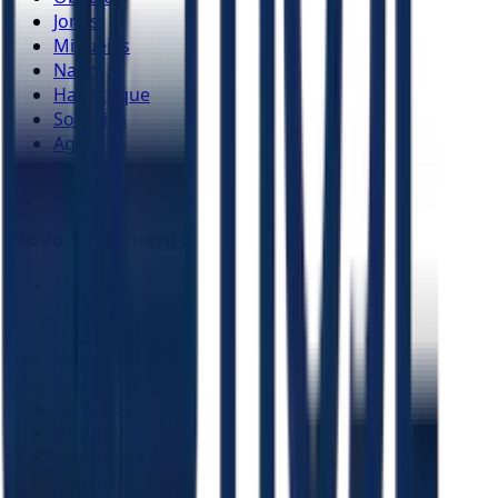
Jonas
Miquéias
Naum
Habacuque
Sofonias
Ageu
Zacarias
Malaquias
Novo Testamento
Mateus
Marcos
Lucas
João
Atos
Romanos
1 Coríntios
2 Coríntios
Gálatas