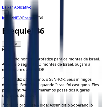
Baixar Aplicativo
☰
Início
/
NBV
/
Ezequiel
/
36
Ezequiel
36
16
A-
A+
NBV
1
“Filho do homem, profetize para os montes de Israel.
Anuncie o seguinte: Ó montes de Israel, ouçam a
mensagem do SENHOR!
2
“Assim diz o Soberano, o SENHOR: Seus inimigos
disseram ‘Bem feito!’ quando Israel foi castigado. Eles
pensaram: ‘Agora tomaremos posse dos lugares
sagrados de Israel’.
3
Por isso profetize e diga: Assim diz o Soberano, o