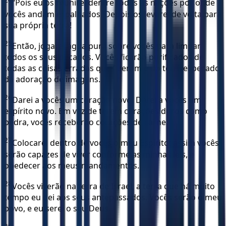
24
“Pois eu os reunirei dentre todas as nações por onde
vocês andam espalhados. Depois os levarei de volta para
sua própria terra!
25
Então, jogarei água pura sobre vocês para limpar
todos os seus pecados. Vocês ficarão purificados de
todas as coisas erradas que fizeram e do terrível pecado
da adoração de imagens.
26
Darei a vocês um coração novo. Darei a vocês um
espírito novo. Em vez de terem corações duros como
pedra, vocês receberão corações de carne.
27
Colocarei dentro de vocês o meu Espírito; assim vocês
serão capazes de viver conforme as minhas leis, e
obedecer aos meus mandamentos.
28
Vocês viverão na terra de Israel, a terra que há muito
tempo eu dei aos seus antepassados. Vocês serão o meu
povo, e eu serei o seu Deus.