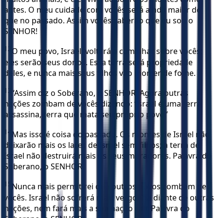
antes. O meu cuidado com vocês será ainda maior do
que no passado. Assim vocês saberão que eu sou o
SENHOR!
12
O meu povo, Israel, voltará a caminhar sobre vocês;
eles serão seus donos. Essa terra será propriedade
deles, e nunca mais seus filhos vão morrer de fome.
13
“Assim diz o Soberano, o SENHOR: Agora outras
nações zombam de vocês dizendo: ‘Israel é uma terra
assassina, terra que mata seu próprio povo!’
14
Mas isso é coisa do passado. Os montes de Israel não
deixarão mais os lares de Israel sem filhos; a terra de
Israel não destruirá mais os seus moradores. Palavra do
Soberano, o SENHOR.
15
Nunca mais permitirei que outros povos zombem de
vocês. Israel não sofrerá mais vergonha diante de outras
nações, nem fará mais a sua nação cair. Palavra do