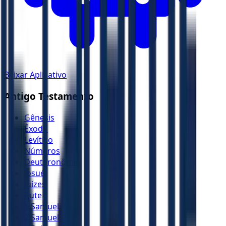
Baixar Aplicativo
Antigo Testamento
Gênesis
Êxodo
Levítico
Números
Deuteronômio
Josué
Juízes
Rute
1 Samuel
2 Samuel