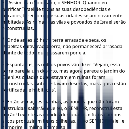
33
“Assim diz o Soberano, o SENHOR: Quando eu
purificar Israel de todas as suas desobediências e
pecados, farei com que suas cidades sejam novamente
habitadas. As ruínas das vilas e povoados de Israel serão
reconstruídas.
34
Onde antes só havia terra arrasada e seca, os
israelitas cultivarão a terra; não permanecerá arrasada
diante de todos que passarem por ela.
35
Espantados, os outros povos vão dizer: ‘Vejam, essa
terra parecia um deserto, mas agora parece o jardim do
Éden! As cidades que estavam em ruínas foram
reconstruídas. Antes estavam desertas, mas agora estão
fortificadas e habitadas’.
36
Então as nações vizinhas, as poucas que não foram
destruídas, saberão que eu, o SENHOR, reconstruí esta
nação! Levantei as cidades derrubadas e fiz os campos
secos produzirem belas colheitas. Eu, o SENHOR, falei, e
cumprirei a minha promessa!