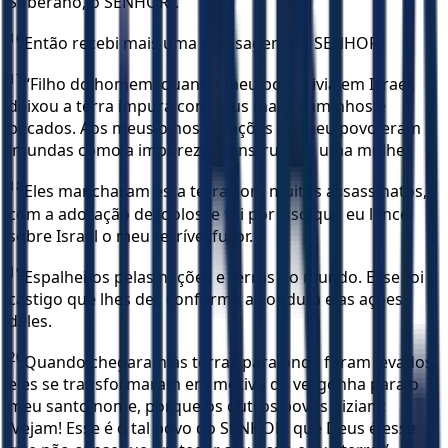
Soberano, o SENHOR”.
16
Então recebi mais uma mensagem do SENHOR.
17
“Filho do homem, quando meu povo vivia em Israel,
deixou a terra impura com seus maus caminhos e
pecados. Aos meus olhos, as ações do meu povo eram
imundas como a impureza menstrual de uma mulher.
18
Eles mancharam esta terra com muitos assassinatos,
com a adoração de ídolos, e foi por isso que eu lancei
sobre Israel o meu terrível furor.
19
Espalhei-os pelas nações e terras do mundo. Esse foi o
castigo que lhes dei, conforme a conduta e as ações
deles.
20
Quando chegaram às terras para onde foram levados,
eles se transformaram em motivo de vergonha para o
meu santo nome, porque os outros povos diziam:
‘Vejam! Esse é o tal povo do SENHOR; que Deus é esse