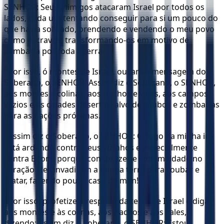
SENHOR: Seus inimigos atacaram Israel por todos os
lados, cada um tentando conseguir para si um pouco do
que havia sobrado, prendendo e vendendo o meu povo
como escravos, transformando-os em motivo de
zombaria por toda a terra.
4
Por isso, ó montes de Israel, ouçam a mensagem do
Soberano, o SENHOR: Assim diz o Soberano, o SENHOR,
aos montes e colinas, aos riachos e vales, aos campos
vazios e às cidades desertas, alvo de roubos e zombarias
para as nações próximas.
5
Assim diz o Soberano, o SENHOR: O fogo da minha ira
está ardendo contra seus vizinhos e especialmente
contra Edom, porque com prazer e com maldade no
coração eles invadiram a minha terra para roubar e
matar, fazendo pouco caso de mim!
6
Por isso, profetize a respeito da terra de Israel e diga
aos montes e às colinas, aos riachos e aos vales,
dizendo: Assim diz o Soberano, o SENHOR: Estou