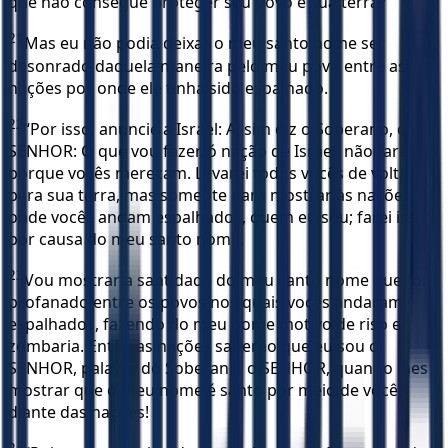
que não consegue proteger seu povo e sua terra?’
21
Mas eu não podia deixar o meu santo nome ser
desonrado daquela maneira pelo meu povo entre as
nações por onde ele tinha sido espalhado.
22
“Por isso, anuncie a Israel: Assim diz o Soberano, o
SENHOR: O que vou fazer, ó nação de Israel, não farei
porque vocês mereçam. Levarei todos vocês de volta
para sua terra, mas somente para mostrar às nações,
onde vocês andam espalhados, quem eu sou; farei isso
por causa do meu santo nome.
23
Vou mostrar a santidade do meu santo nome que foi
profanado entre os povos nos quais vocês andaram
espalhados, fazendo do meu nome motivo de riso e
zombaria. Então as nações saberão que eu sou o
SENHOR, palavra do Soberano, o SENHOR, quando lhes
mostrar que o meu nome é santo por meio de vocês
diante das nações!