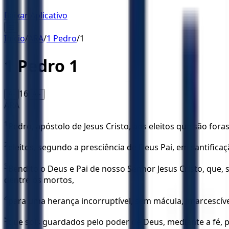
Baixar Aplicativo
☰
Início
/
ARA
/
1 Pedro
/
1
1 Pedro
1
16
A-
A+
ARA
1
Pedro, apóstolo de Jesus Cristo, aos eleitos que são foras
2
eleitos, segundo a presciência de Deus Pai, em santificaç
3
Bendito o Deus e Pai de nosso Senhor Jesus Cristo, que,
dentre os mortos,
4
para uma herança incorruptível, sem mácula, imarcescíve
5
que sois guardados pelo poder de Deus, mediante a fé, p