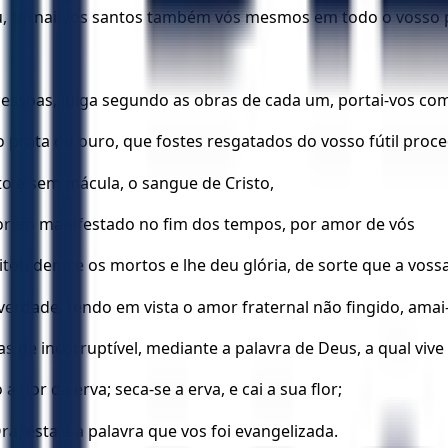
ou, tornai-vos santos também vós mesmos em todo o vosso
pessoas, julga segundo as obras de cada um, portai-vos c
 prata ou ouro, que fostes resgatados do vosso fútil proc
o e sem mácula, o sangue de Cristo,
orém manifestado no fim dos tempos, por amor de vós
itou dentre os mortos e lhe deu glória, de sorte que a vos
 verdade, tendo em vista o amor fraternal não fingido, ama
s de incorruptível, mediante a palavra de Deus, a qual viv
 flor da erva; seca-se a erva, e cai a sua flor;
, esta é a palavra que vos foi evangelizada.