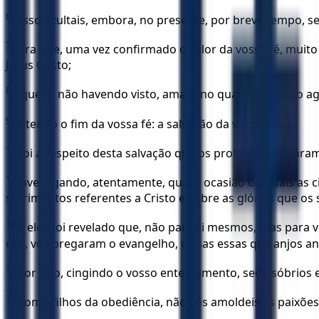
6
Nisso exultais, embora, no presente, por breve tempo, se
7
para que, uma vez confirmado o valor da vossa fé, muito
Jesus Cristo;
8
a quem, não havendo visto, amais; no qual, não vendo agor
9
obtendo o fim da vossa fé: a salvação da vossa alma.
10
Foi a respeito desta salvação que os profetas indagaram
11
investigando, atentamente, qual a ocasião ou quais as 
sofrimentos referentes a Cristo e sobre as glórias que os
12
A eles foi revelado que, não para si mesmos, mas para 
céu, vos pregaram o evangelho, coisas essas que anjos an
13
Por isso, cingindo o vosso entendimento, sede sóbrios e
14
Como filhos da obediência, não vos amoldeis às paixões