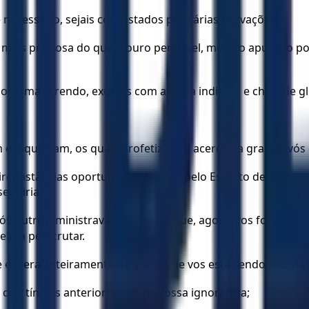
 necessário, sejais contristados por várias provações,
 mais preciosa do que o ouro perecível, mesmo apurado por
a, mas crendo, exultais com alegria indizível e cheia de gl
 e inquiriram, os quais profetizaram acerca da graça a vós
circunstâncias oportunas, indicadas pelo Espírito de Cristo
 seguiriam.
vós outros, ministravam as coisas que, agora, vos foram an
elam perscrutar.
 esperai inteiramente na graça que vos está sendo trazida n
 que tínheis anteriormente na vossa ignorância;