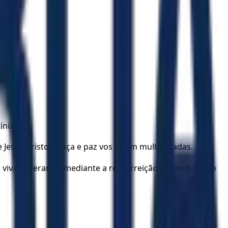
ínia,
 Jesus Cristo, graça e paz vos sejam multiplicadas.
viva esperança, mediante a ressurreição de Jesus Cristo