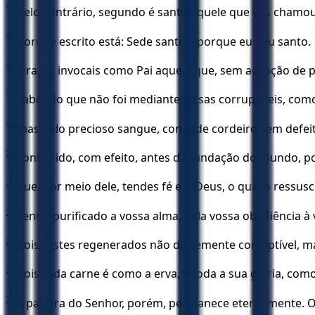
15
pelo contrário, segundo é santo aquele que vos cham
16
porque escrito está: Sede santos, porque eu sou santo.
17
Ora, se invocais como Pai aquele que, sem acepção de 
18
sabendo que não foi mediante coisas corruptíveis, como
19
mas pelo precioso sangue, como de cordeiro sem defeit
20
conhecido, com efeito, antes da fundação do mundo, p
21
que, por meio dele, tendes fé em Deus, o qual o ressusc
22
Tendo purificado a vossa alma, pela vossa obediência à
23
pois fostes regenerados não de semente corruptível, ma
24
Pois toda carne é como a erva, e toda a sua glória, como a
25
a palavra do Senhor, porém, permanece eternamente. Ora