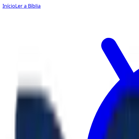
Início
Ler a Bíblia