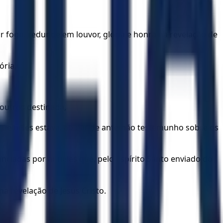
 fogo, redunde em louvor, glória e honra na revelação de
ória,
 outros destinada,
, que neles estava, ao dar de antemão testemunho sobre os
unciadas por aqueles que, pelo Espírito Santo enviado do
a revelação de Jesus Cristo.