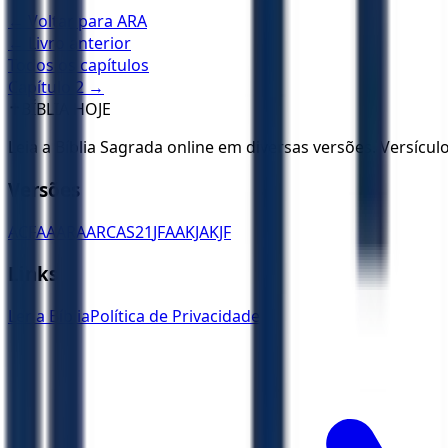
← Voltar para
ARA
← Livro anterior
Todos os capítulos
Capítulo
2
→
✝️
BÍBLIA HOJE
Leia a Bíblia Sagrada online em diversas versões. Versícu
Versões
ACF
AA
ARA
ARC
AS21
JFAA
KJA
KJF
Links
Ler a Bíblia
Política de Privacidade