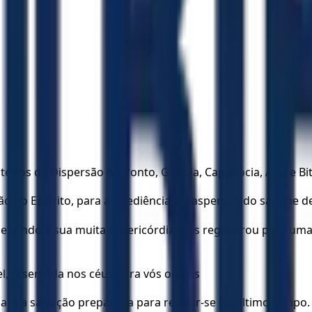
teiros da Dispersão no Ponto, Galácia, Capadócia, Ásia e Bit
ão do Espírito, para a obediência e a aspersão do sangue de
 segundo a sua muita misericórdia, nos regenerou para uma 
l, reservada nos céus para vós outros
ara a salvação preparada para revelar-se no último tempo.