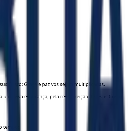
sus Cristo: Graça e paz vos sejam multiplicadas.
a uma viva esperança, pela ressurreição de Jesus Cristo
mo tempo;