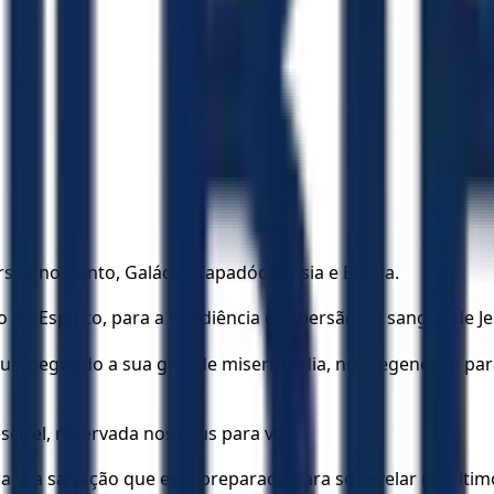
são no Ponto, Galácia, Capadócia, Ásia e Bitínia.
o do Espírito, para a obediência e aspersão do sangue de Je
 que, segundo a sua grande misericórdia, nos regenerou par
cível, reservada nos céus para vós,
ara a salvação que está preparada para se revelar no últi