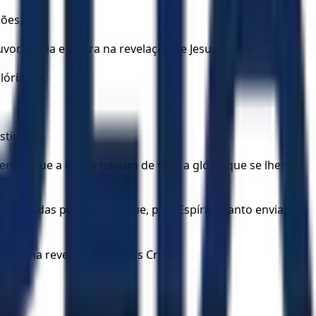
ções,
r, glória e honra na revelação de Jesus Cristo;
lória,
stinada,
ntos que a Cristo haviam de vir, e a glória que se lhes
anunciadas por aqueles que, pelo Espírito Santo enviado
rece na revelação de Jesus Cristo.