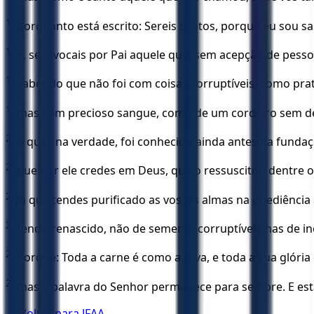
16
porquanto está escrito: Sereis santos, porque eu sou sa
17
E, se invocais por Pai aquele que, sem acepção de pes
18
sabendo que não foi com coisas corruptíveis, como prat
19
mas com precioso sangue, como de um cordeiro sem def
20
o qual, na verdade, foi conhecido ainda antes da fund
21
que por ele credes em Deus, que o ressuscitou dentre o
22
Já que tendes purificado as vossas almas na obediência
23
tendo renascido, não de semente corruptível, mas de inc
24
Porque: Toda a carne é como a erva, e toda a sua glória c
25
mas a palavra do Senhor permanece para sempre. E esta 
← Voltar para
JFAA