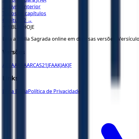
← Livro anterior
Todos os capítulos
Capítulo
2
→
✝️
BÍBLIA HOJE
Leia a Bíblia Sagrada online em diversas versões. Versícu
Versões
ACF
AA
ARA
ARC
AS21
JFAA
KJA
KJF
Links
Ler a Bíblia
Política de Privacidade