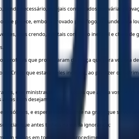
, sendo necessário, estejais contristados por várias prova
o que perece, embora provado pelo fogo, redunde para louvo
verdes, mas crendo, exultais com gozo inefável e cheio de g
s.
os profetas que profetizaram da graça que para vós era de
de Cristo que estava neles indicava, ao predizer os sofrime
a vós, eles ministravam estas coisas que agora vos foram 
s anjos bem desejam atentar.
de sóbrios, e esperai inteiramente na graça que se vos ofe
cências que antes tínheis na vossa ignorância;
ambém santos em todo o vosso procedimento;