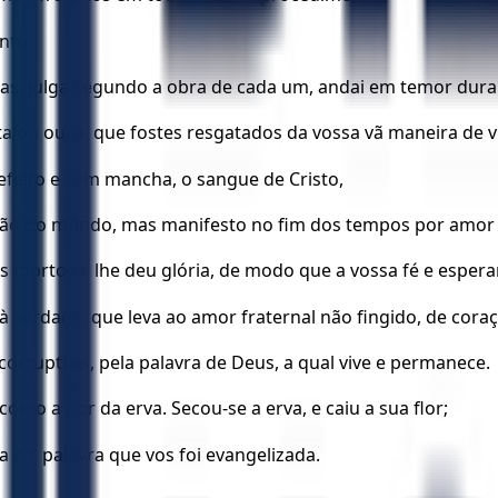
nto.
soas, julga segundo a obra de cada um, andai em temor dur
a ou ouro, que fostes resgatados da vossa vã maneira de vi
eito e sem mancha, o sangue de Cristo,
ação do mundo, mas manifesto no fim dos tempos por amor 
s mortos e lhe deu glória, de modo que a vossa fé e esper
 à verdade, que leva ao amor fraternal não fingido, de cor
orruptível, pela palavra de Deus, a qual vive e permanece.
omo a flor da erva. Secou-se a erva, e caiu a sua flor;
é a palavra que vos foi evangelizada.