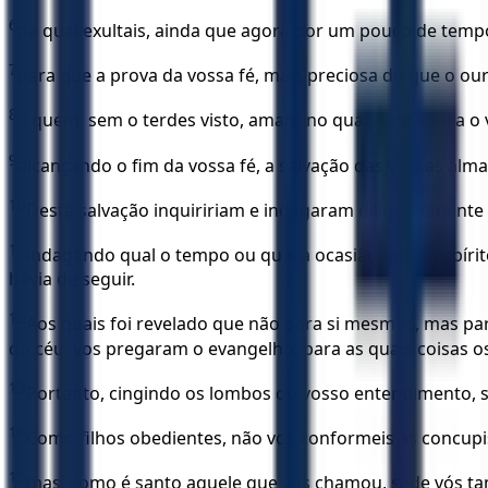
6
na qual exultais, ainda que agora por um pouco de tempo
7
para que a prova da vossa fé, mais preciosa do que o our
8
a quem, sem o terdes visto, amais; no qual, sem agora o 
9
alcançando o fim da vossa fé, a salvação das vossas alma
10
Desta salvação inquiririam e indagaram diligentemente 
11
indagando qual o tempo ou qual a ocasião que o Espírito 
havia de seguir.
12
Aos quais foi revelado que não para si mesmos, mas par
do céu, vos pregaram o evangelho; para as quais coisas o
13
Portanto, cingindo os lombos do vosso entendimento, se
14
Como filhos obedientes, não vos conformeis às concupis
15
mas, como é santo aquele que vos chamou, sede vós t