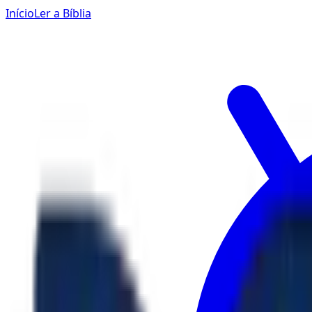
Início
Ler a Bíblia