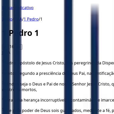
Baixar Aplicativo
☰
Início
/
JFAA
/
1 Pedro
/
1
1 Pedro
1
16
A-
A+
JFAA
1
Pedro, apóstolo de Jesus Cristo, aos peregrinos da Disper
2
eleitos segundo a presciência de Deus Pai, na santificaçã
3
Bendito seja o Deus e Pai de nosso Senhor Jesus Cristo,
dentre os mortos,
4
para uma herança incorruptível, incontaminável e imarces
5
que pelo poder de Deus sois guardados, mediante a fé, p