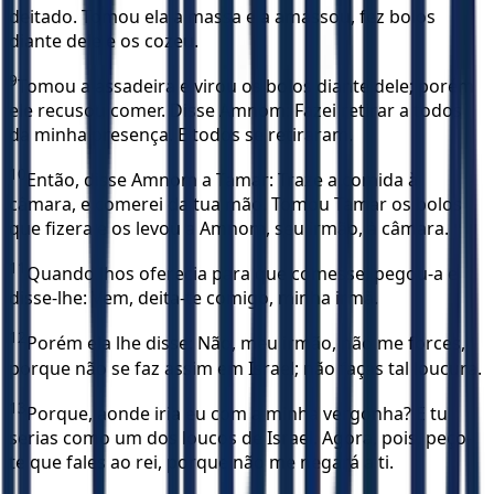
deitado. Tomou ela a massa e a amassou, fez bolos
diante dele e os cozeu.
9
Tomou a assadeira e virou os bolos diante dele; porém
ele recusou comer. Disse Amnom: Fazei retirar a todos
da minha presença. E todos se retiraram.
10
Então, disse Amnom a Tamar: Traze a comida à
câmara, e comerei da tua mão. Tomou Tamar os bolos
que fizera e os levou a Amnom, seu irmão, à câmara.
11
Quando lhos oferecia para que comesse, pegou-a e
disse-lhe: Vem, deita-te comigo, minha irmã.
12
Porém ela lhe disse: Não, meu irmão, não me forces,
porque não se faz assim em Israel; não faças tal loucura.
13
Porque, aonde iria eu com a minha vergonha? E tu
serias como um dos loucos de Israel. Agora, pois, peço-
te que fales ao rei, porque não me negará a ti.