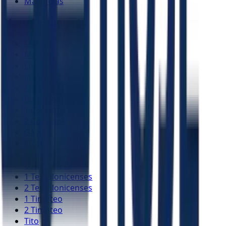
Malaquias
Novo Testamento
Mateus
Marcos
Lucas
João
Atos
Romanos
1 Coríntios
2 Coríntios
Gálatas
Efésios
Filipenses
Colossenses
1 Tessalonicenses
2 Tessalonicenses
1 Timóteo
2 Timóteo
Tito