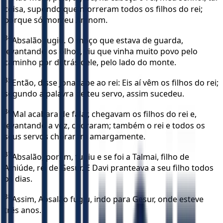
coisa, supondo que morreram todos os filhos do rei;
porque só morreu Amnom.
34
Absalão fugiu. O moço que estava de guarda,
levantando os olhos, viu que vinha muito povo pelo
caminho por detrás dele, pelo lado do monte.
35
Então, disse Jonadabe ao rei: Eis aí vêm os filhos do rei;
segundo a palavra de teu servo, assim sucedeu.
36
Mal acabara de falar, chegavam os filhos do rei e,
levantando a voz, choraram; também o rei e todos os
seus servos choraram amargamente.
37
Absalão, porém, fugiu e se foi a Talmai, filho de
Amiúde, rei de Gesur. E Davi pranteava a seu filho todos
os dias.
38
Assim, Absalão fugiu, indo para Gesur, onde esteve
três anos.