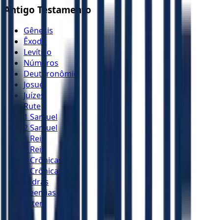
Antigo Testamento
Gênesis
Êxodo
Levítico
Números
Deuteronômio
Josué
Juízes
Rute
1 Samuel
2 Samuel
1 Reis
2 Reis
1 Crônicas
2 Crônicas
Esdras
Neemias
Ester
Jó