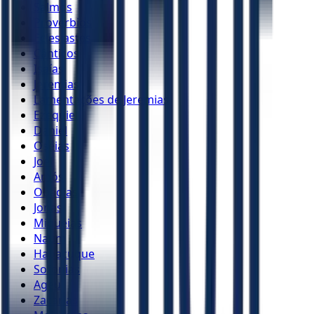
Salmos
Provérbios
Eclesiastes
Cânticos
Isaías
Jeremias
Lamentações de Jeremias
Ezequiel
Daniel
Oséias
Joel
Amós
Obadias
Jonas
Miquéias
Naum
Habacuque
Sofonias
Ageu
Zacarias