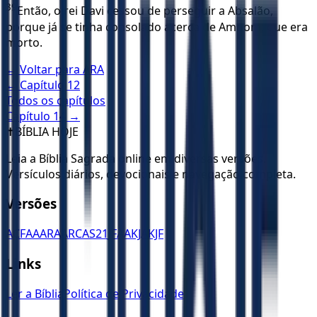
39
Então, o rei Davi cessou de perseguir a Absalão,
porque já se tinha consolado acerca de Amnom, que era
morto.
← Voltar para
ARA
← Capítulo
12
Todos os capítulos
Capítulo
14
→
✝️
BÍBLIA HOJE
Leia a Bíblia Sagrada online em diversas versões.
Versículos diários, devocionais e navegação completa.
Versões
ACF
AA
ARA
ARC
AS21
JFAA
KJA
KJF
Links
Ler a Bíblia
Política de Privacidade