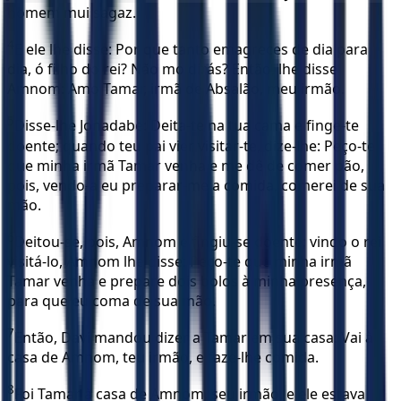
homem mui sagaz.
4
E ele lhe disse: Por que tanto emagreces de dia para
dia, ó filho do rei? Não mo dirás? Então, lhe disse
Amnom: Amo Tamar, irmã de Absalão, meu irmão.
5
Disse-lhe Jonadabe: Deita-te na tua cama e finge-te
doente; quando teu pai vier visitar-te, dize-lhe: Peço-te
que minha irmã Tamar venha e me dê de comer pão,
pois, vendo-a eu preparar-me a comida, comerei de sua
mão.
6
Deitou-se, pois, Amnom e fingiu-se doente; vindo o rei
visitá-lo, Amnom lhe disse: Peço-te que minha irmã
Tamar venha e prepare dois bolos à minha presença,
para que eu coma de sua mão.
7
Então, Davi mandou dizer a Tamar em sua casa: Vai à
casa de Amnom, teu irmão, e faze-lhe comida.
8
Foi Tamar à casa de Amnom, seu irmão, e ele estava