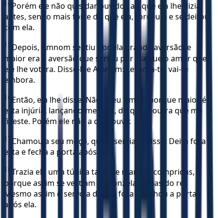
14
Porém ele não quis dar ouvidos ao que ela lhe dizia;
antes, sendo mais forte do que ela, forçou-a e se deitou
com ela.
15
Depois, Amnom sentiu por ela grande aversão, e
maior era a aversão que sentiu por ela que o amor que
ele lhe votara. Disse-lhe Amnom: Levanta-te, vai-te
embora.
16
Então, ela lhe disse: Não, meu irmão; porque maior é
esta injúria, lançando-me fora, do que a outra que me
fizeste. Porém ele não a quis ouvir.
17
Chamou a seu moço, que o servia, e disse: Deita fora
esta e fecha a porta após ela.
18
Trazia ela uma túnica talar de mangas compridas,
porque assim se vestiam as donzelas filhas do rei.
Mesmo assim o servo a deitou fora e fechou a porta
após ela.