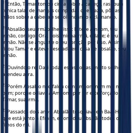
19
Então, Tamar tomou cinza sobre a cabeça, rasgou a
túnica talar de mangas compridas que trazia, pôs as
mãos sobre a cabeça e se foi andando e clamando.
20
Absalão, seu irmão, lhe disse: Esteve Amnom, teu
irmão, contigo? Ora, pois, minha irmã, cala-te; é teu
irmão. Não se angustie o teu coração por isso. Assim
ficou Tamar e esteve desolada em casa de Absalão, seu
irmão.
21
Ouvindo o rei Davi todas estas coisas, muito se lhe
acendeu a ira.
22
Porém Absalão não falou com Amnom nem mal nem
bem; porque odiava a Amnom, por ter este forçado a
Tamar, sua irmã.
23
Passados dois anos, Absalão tosquiava em Baal-Hazor,
que está junto a Efraim, e convidou Absalão todos os
filhos do rei.