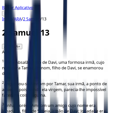
Baixar Aplicativo
☰
Início
/
ARA
/
2 Samuel
/
13
2 Samuel
13
16
A-
A+
ARA
1
Tinha Absalão, filho de Davi, uma formosa irmã, cujo
nome era Tamar. Amnom, filho de Davi, se enamorou
dela.
2
Angustiou-se Amnom por Tamar, sua irmã, a ponto de
adoecer, pois, sendo ela virgem, parecia-lhe impossível
fazer-lhe coisa alguma.
3
Tinha, porém, Amnom um amigo cujo nome era
Jonadabe, filho de Simeia, irmão de Davi; Jonadabe era