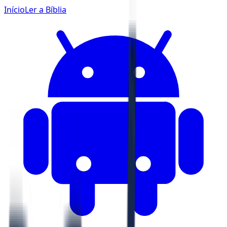
Início
Ler a Bíblia