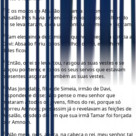
29
E os moços de Absalão fizeram a Amnom como
Absalão lhes havia ordenado. Então, todos os filhos do
rei se levantaram, cada um montou seu mulo, e fugiram.
30
Iam eles ainda de caminho, quando chegou a notícia a
Davi: Absalão feriu todos os filhos do rei, e nenhum
deles ficou.
31
Então, o rei se levantou, rasgou as suas vestes e se
lançou por terra; e todos os seus servos que estavam
presentes rasgaram também as suas vestes.
32
Mas Jonadabe, filho de Simeia, irmão de Davi,
respondeu e disse: Não pense o meu senhor que
mataram a todos os jovens, filhos do rei, porque só
morreu Amnom; pois assim já o revelavam as feições de
Absalão, desde o dia em que sua irmã Tamar foi forçada
por Amnom.
33
Não meta, pois, agora, na cabeça o rei, meu senhor, tal