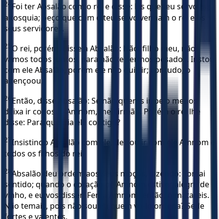
24
Foi ter Absalão com o rei e disse: Eis que teu servo faz
a tosquia; peço que com o teu servo venham o rei e os
seus servidores.
25
O rei, porém, disse a Absalão: Não, filho meu, não
vamos todos juntos, para não te sermos pesados. Instou
com ele Absalão, porém ele não quis ir; contudo, o
abençoou.
26
Então, disse Absalão: Se não queres ir, pelo menos
deixa ir conosco Amnom, meu irmão. Porém o rei lhe
disse: Para que iria ele contigo?
27
Insistindo Absalão com ele, deixou ir com ele Amnom e
todos os filhos do rei.
28
Absalão deu ordem aos seus moços, dizendo: Tomai
sentido; quando o coração de Amnom estiver alegre de
vinho, e eu vos disser: Feri a Amnom, então, o matareis.
Não temais, pois não sou eu quem vo-lo ordena? Sede
fortes e valentes.