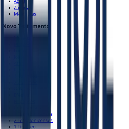
Ageu
Zacarias
Malaquias
Novo Testamento
Mateus
Marcos
Lucas
João
Atos
Romanos
1 Coríntios
2 Coríntios
Gálatas
Efésios
Filipenses
Colossenses
1 Tessalonicenses
2 Tessalonicenses
1 Timóteo