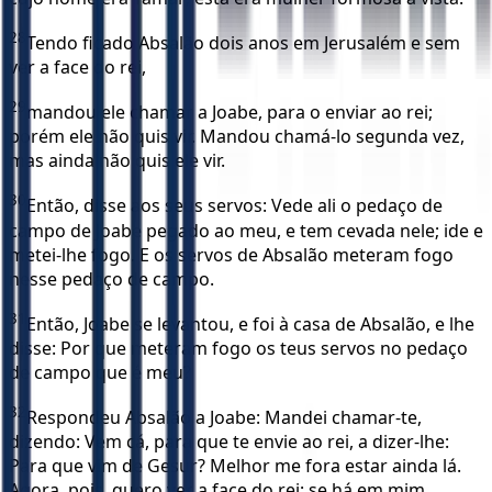
28
Tendo ficado Absalão dois anos em Jerusalém e sem
ver a face do rei,
29
mandou ele chamar a Joabe, para o enviar ao rei;
porém ele não quis vir. Mandou chamá-lo segunda vez,
mas ainda não quis ele vir.
30
Então, disse aos seus servos: Vede ali o pedaço de
campo de Joabe pegado ao meu, e tem cevada nele; ide e
metei-lhe fogo. E os servos de Absalão meteram fogo
nesse pedaço de campo.
31
Então, Joabe se levantou, e foi à casa de Absalão, e lhe
disse: Por que meteram fogo os teus servos no pedaço
de campo que é meu?
32
Respondeu Absalão a Joabe: Mandei chamar-te,
dizendo: Vem cá, para que te envie ao rei, a dizer-lhe:
Para que vim de Gesur? Melhor me fora estar ainda lá.
Agora, pois, quero ver a face do rei; se há em mim