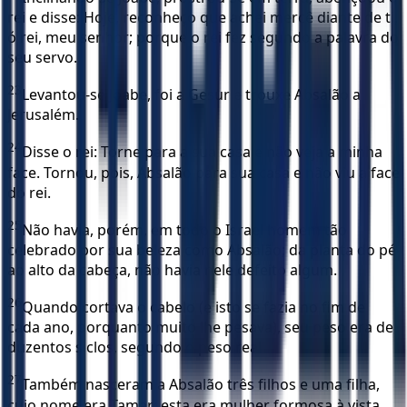
rei e disse: Hoje, reconheço que achei mercê diante de ti,
ó rei, meu senhor; porque o rei fez segundo a palavra do
seu servo.
23
Levantou-se Joabe, foi a Gesur e trouxe Absalão a
Jerusalém.
24
Disse o rei: Torne para a sua casa e não veja a minha
face. Tornou, pois, Absalão para sua casa e não viu a face
do rei.
25
Não havia, porém, em todo o Israel homem tão
celebrado por sua beleza como Absalão; da planta do pé
ao alto da cabeça, não havia nele defeito algum.
26
Quando cortava o cabelo (e isto se fazia no fim de
cada ano, porquanto muito lhe pesava), seu peso era de
duzentos siclos, segundo o peso real.
27
Também nasceram a Absalão três filhos e uma filha,
cujo nome era Tamar; esta era mulher formosa à vista.