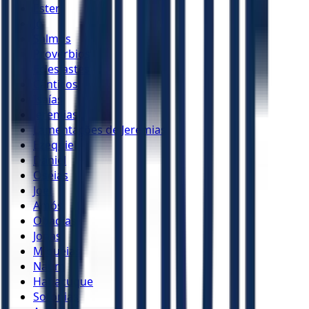
Ester
Jó
Salmos
Provérbios
Eclesiastes
Cânticos
Isaías
Jeremias
Lamentações de Jeremias
Ezequiel
Daniel
Oséias
Joel
Amós
Obadias
Jonas
Miquéias
Naum
Habacuque
Sofonias