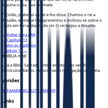
alguma culpa, que me mate.
33
Então, Joabe foi ao rei e lho disse. Chamou o rei a
Absalão, e este se lhe apresentou e inclinou-se sobre o
rosto em terra, diante do rei. O rei beijou a Absalão.
← Voltar para
ARA
← Capítulo
13
Todos os capítulos
Capítulo
15
→
✝️
BÍBLIA HOJE
Leia a Bíblia Sagrada online em diversas versões.
Versículos diários, devocionais e navegação completa.
Versões
ACF
AA
ARA
ARC
AS21
JFAA
KJA
KJF
Links