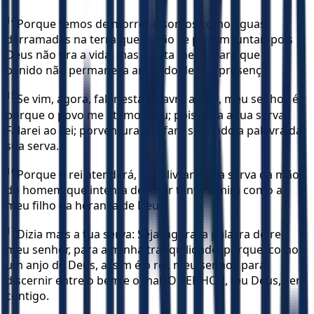
14
Porque temos de morrer e somos como águas
derramadas na terra que já não se podem juntar; pois
Deus não tira a vida, mas cogita meios para que o
banido não permaneça arrojado de sua presença.
15
Se vim, agora, falar esta palavra ao rei, meu senhor, é
porque o povo me atemorizou; pois dizia a tua serva:
Falarei ao rei; porventura, ele fará segundo a palavra da
sua serva.
16
Porque o rei atenderá, para livrar a sua serva da mão
do homem que intenta destruir tanto a mim como a
meu filho da herança de Deus.
17
Dizia mais a tua serva: Seja, agora, a palavra do rei,
meu senhor, para a minha tranquilidade; porque, como
um anjo de Deus, assim é o rei, meu senhor, para
discernir entre o bem e o mal. O SENHOR, teu Deus, será
contigo.