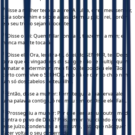
9
Disse a mulher tecoíta ao rei: A culpa, ó rei, meu senhor,
caia sobre mim e sobre a casa de meu pai; o rei, porém,
e o seu trono sejam inocentes.
10
Disse o rei: Quem falar contra ti, traze-mo a mim; e
nunca mais te tocará.
11
Disse ela: Ora, lembra-te, ó rei, do SENHOR, teu Deus,
para que os vingadores do sangue não se multipliquem
a matar e exterminem meu filho. Respondeu ele: Tão
certo como vive o SENHOR, não há de cair no chão nem
um só dos cabelos de teu filho.
12
Então, disse a mulher: Permite que a tua serva fale
uma palavra contigo, ó rei, meu senhor. Disse ele: Fala.
13
Prosseguiu a mulher: Por que pensas tu doutro modo
contra o povo de Deus? Pois, em pronunciando o rei
esse juízo, condena-se a si mesmo, visto que não quer
fazer voltar o seu desterrado.