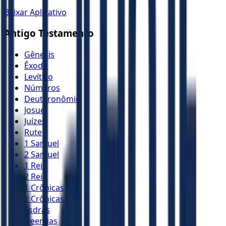
Baixar Aplicativo
Antigo Testamento
Gênesis
Êxodo
Levítico
Números
Deuteronômio
Josué
Juízes
Rute
1 Samuel
2 Samuel
1 Reis
2 Reis
1 Crônicas
2 Crônicas
Esdras
Neemias