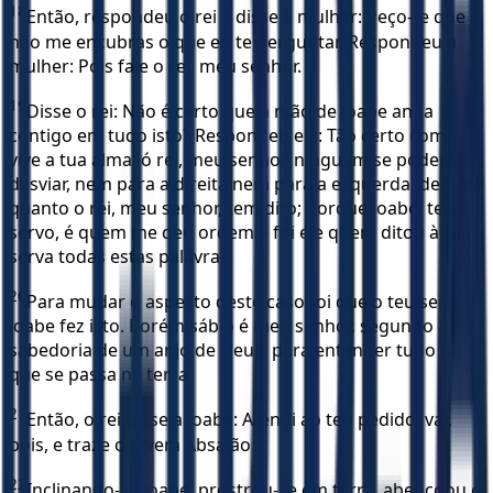
18
Então, respondeu o rei e disse à mulher: Peço-te que
não me encubras o que eu te perguntar. Respondeu a
mulher: Pois fale o rei, meu senhor.
19
Disse o rei: Não é certo que a mão de Joabe anda
contigo em tudo isto? Respondeu ela: Tão certo como
vive a tua alma, ó rei, meu senhor, ninguém se poderá
desviar, nem para a direita nem para a esquerda, de tudo
quanto o rei, meu senhor, tem dito; porque Joabe, teu
servo, é quem me deu ordem e foi ele quem ditou à tua
serva todas estas palavras.
20
Para mudar o aspecto deste caso foi que o teu servo
Joabe fez isto. Porém sábio é meu senhor, segundo a
sabedoria de um anjo de Deus, para entender tudo o
que se passa na terra.
21
Então, o rei disse a Joabe: Atendi ao teu pedido; vai,
pois, e traze o jovem Absalão.
22
Inclinando-se Joabe, prostrou-se em terra, abençoou o