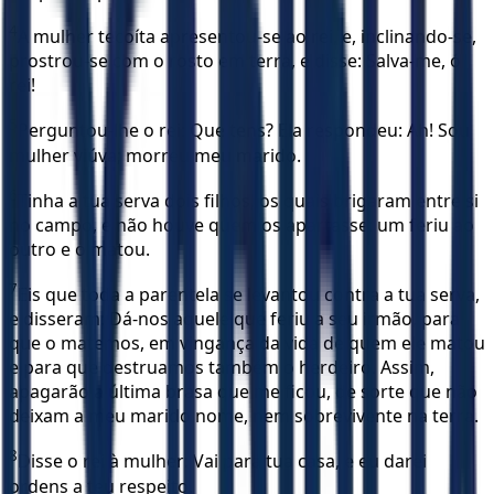
4
A mulher tecoíta apresentou-se ao rei, e, inclinando-se,
prostrou-se com o rosto em terra, e disse: Salva-me, ó
rei!
5
Perguntou-lhe o rei: Que tens? Ela respondeu: Ah! Sou
mulher viúva; morreu meu marido.
6
Tinha a tua serva dois filhos, os quais brigaram entre si
no campo, e não houve quem os apartasse; um feriu ao
outro e o matou.
7
Eis que toda a parentela se levantou contra a tua serva,
e disseram: Dá-nos aquele que feriu a seu irmão, para
que o matemos, em vingança da vida de quem ele matou
e para que destruamos também o herdeiro. Assim,
apagarão a última brasa que me ficou, de sorte que não
deixam a meu marido nome, nem sobrevivente na terra.
8
Disse o rei à mulher: Vai para tua casa, e eu darei
ordens a teu respeito.