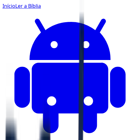
Início
Ler a Bíblia