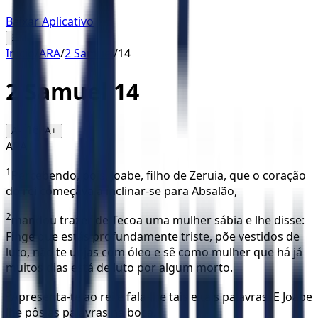
Baixar Aplicativo
☰
Início
/
ARA
/
2 Samuel
/
14
2 Samuel
14
16
A-
A+
ARA
1
Percebendo, pois, Joabe, filho de Zeruia, que o coração
do rei começava a inclinar-se para Absalão,
2
mandou trazer de Tecoa uma mulher sábia e lhe disse:
Finge que estás profundamente triste, põe vestidos de
luto, não te unjas com óleo e sê como mulher que há já
muitos dias está de luto por algum morto.
3
Apresenta-te ao rei e fala-lhe tais e tais palavras. E Joabe
lhe pôs as palavras na boca.