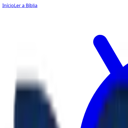
Início
Ler a Bíblia