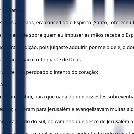
ito Santo.
olos as mãos, era concedido o Espírito [Santo], ofereceu-l
que aquele sobre quem eu impuser as mãos receba o Espí
o para perdição, pois julgaste adquirir, por meio dele, o d
u coração não é reto diante de Deus.
lvez te seja perdoado o intento do coração;
dade.
mim ao Senhor, para que nada do que dissestes sobrevenh
 Senhor, voltaram para Jerusalém e evangelizavam muitas al
ai para o lado do Sul, no caminho que desce de Jerusalém a G
nha dos etíopes, o qual era superintendente de todo o seu t