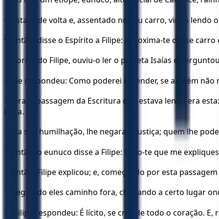
28
estava de volta e, assentado no seu carro, vinha lendo o 
29
Então, disse o Espírito a Filipe: Aproxima-te desse carr
30
Correndo Filipe, ouviu-o ler o profeta Isaías e pergun
31
Ele respondeu: Como poderei entender, se alguém não me 
32
Ora, a passagem da Escritura que estava lendo era est
boca.
33
Na sua humilhação, lhe negaram justiça; quem lhe poder
34
Então, o eunuco disse a Filipe: Peço-te que me explique
35
Então, Filipe explicou; e, começando por esta passagem 
36
Seguindo eles caminho fora, chegando a certo lugar ond
37
[Filipe respondeu: É lícito, se crês de todo o coração. E,