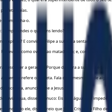
profeta Isaías.
o e acompanha-o.
tou: Compreendes o que vens lendo?
explicar? E convidou Filipe a subir e a sentar-se junto a el
a: Foi levado como ovelha ao matadouro; e, como um cordeir
á descrever a geração? Porque da terra a sua vida é tirada
s a quem se refere o profeta. Fala de si mesmo ou de algum
da Escritura, anunciou-lhe a Jesus.
e havia água, disse o eunuco: Eis aqui água; que impede q
 respondendo ele, disse: Creio que Jesus Cristo é o Filho de D