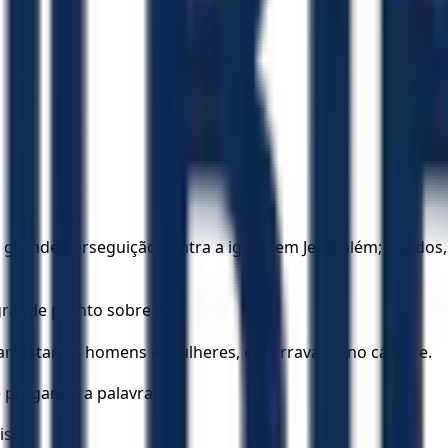
 grande perseguição contra a igreja em Jerusalém; e todos,
rande pranto sobre ele.
, arrastando homens e mulheres, encerrava-os no cárcere.
 pregando a palavra.
isto.