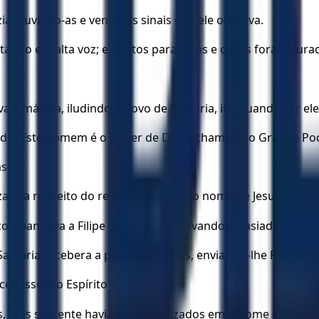
ia, ouvindo-as e vendo os sinais que ele operava.
tando em alta voz; e muitos paralíticos e coxos foram cura
a a mágica, iludindo o povo de Samaria, insinuando ser ele
ndo: Este homem é o poder de Deus, chamado o Grande Pod
s.
izava a respeito do reino de Deus e do nome de Jesus Cris
companhava a Filipe de perto, observando extasiado os sina
amaria recebera a palavra de Deus, enviaram-lhe Pedro e J
ecebessem o Espírito Santo;
s, mas somente haviam sido batizados em o nome do Senho