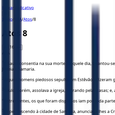
Baixar Aplicativo
☰
Início
/
ARA
/
Atos
/
8
Atos
8
16
A-
A+
ARA
1
E Saulo consentia na sua morte. Naquele dia, levantou-se
Judeia e Samaria.
2
Alguns homens piedosos sepultaram Estêvão e fizeram g
3
Saulo, porém, assolava a igreja, entrando pelas casas; e
4
Entrementes, os que foram dispersos iam por toda parte
5
Filipe, descendo à cidade de Samaria, anunciava-lhes a Cr