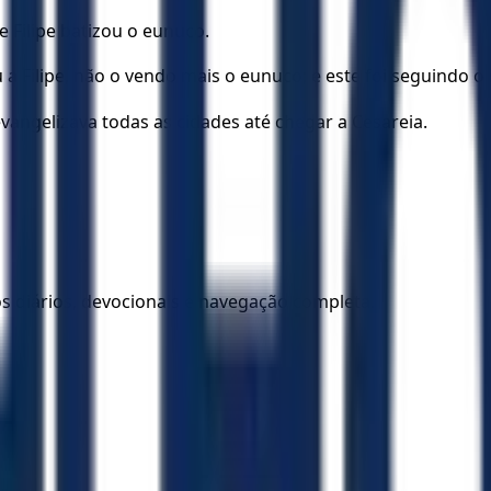
 Filipe batizou o eunuco.
 Filipe, não o vendo mais o eunuco; e este foi seguindo o 
evangelizava todas as cidades até chegar a Cesareia.
los diários, devocionais e navegação completa.