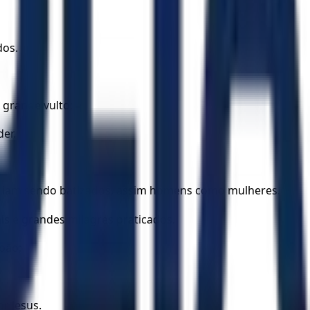
dos.
 grande vulto;
er.
to, iam sendo batizados, assim homens como mulheres.
is e grandes milagres praticados.
oão;
r Jesus.