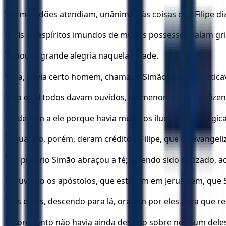
6
As multidões atendiam, unânimes, às coisas que Filipe diz
7
Pois os espíritos imundos de muitos possessos saíam gri
8
E houve grande alegria naquela cidade.
9
Ora, havia certo homem, chamado Simão, que ali praticav
10
ao qual todos davam ouvidos, do menor ao maior, dize
11
Aderiam a ele porque havia muito os iludira com mágica
12
Quando, porém, deram crédito a Filipe, que os evangel
13
O próprio Simão abraçou a fé; e, tendo sido batizado, a
14
Ouvindo os apóstolos, que estavam em Jerusalém, que S
15
os quais, descendo para lá, oraram por eles para que r
16
porquanto não havia ainda descido sobre nenhum dele