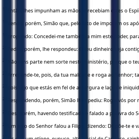
17
Então, lhes impunham as mãos, e recebiam estes o Espír
18
Vendo, porém, Simão que, pelo fato de imporem os apóst
19
propondo: Concedei-me também a mim este poder, para 
20
Pedro, porém, lhe respondeu: O teu dinheiro seja contig
21
Não tens parte nem sorte neste ministério, porque o te
22
Arrepende-te, pois, da tua maldade e roga ao Senhor; ta
23
pois vejo que estás em fel de amargura e laço de iniqui
24
Respondendo, porém, Simão lhes pediu: Rogai vós por 
25
Eles, porém, havendo testificado e falado a palavra do
26
Um anjo do Senhor falou a Filipe, dizendo: Dispõe-te e v
27
Eis que um etíope, eunuco, alto oficial de Candace, rai