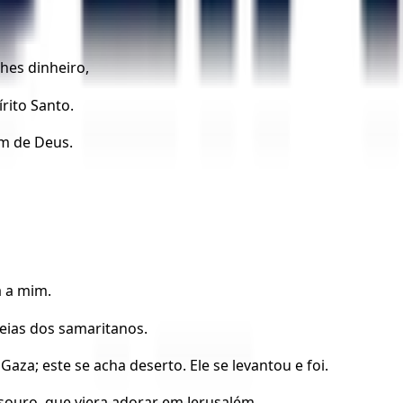
hes dinheiro,
rito Santo.
om de Deus.
a a mim.
deias dos samaritanos.
aza; este se acha deserto. Ele se levantou e foi.
esouro, que viera adorar em Jerusalém,