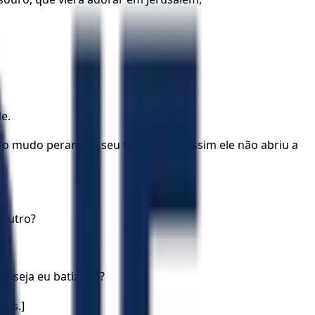
e.
o mudo perante o seu tosquiador, assim ele não abriu a
.
 outro?
ue seja eu batizado?
eus.]