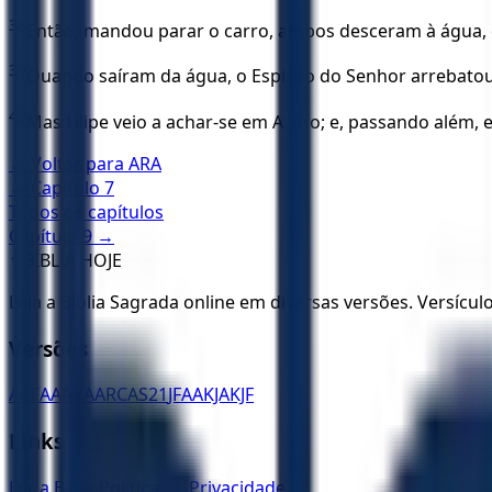
38
Então, mandou parar o carro, ambos desceram à água, e
39
Quando saíram da água, o Espírito do Senhor arrebatou a
40
Mas Filipe veio a achar-se em Azoto; e, passando além, 
← Voltar para
ARA
← Capítulo
7
Todos os capítulos
Capítulo
9
→
✝️
BÍBLIA HOJE
Leia a Bíblia Sagrada online em diversas versões. Versícu
Versões
ACF
AA
ARA
ARC
AS21
JFAA
KJA
KJF
Links
Ler a Bíblia
Política de Privacidade