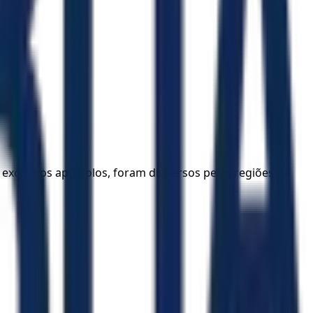
 exceto os apóstolos, foram dispersos pelas regiões da