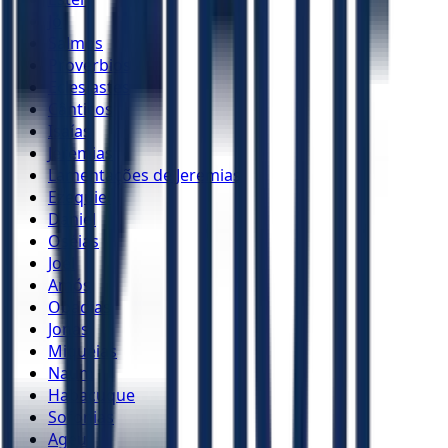
Jó
Salmos
Provérbios
Eclesiastes
Cânticos
Isaías
Jeremias
Lamentações de Jeremias
Ezequiel
Daniel
Oséias
Joel
Amós
Obadias
Jonas
Miquéias
Naum
Habacuque
Sofonias
Ageu