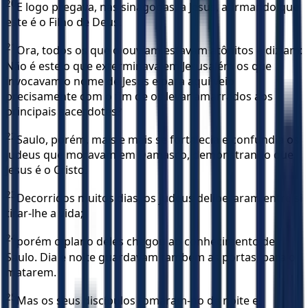
20
E logo pregava, nas sinagogas, a Jesus, afirmando que
este é o Filho de Deus.
21
Ora, todos os que o ouviam estavam atônitos e diziam:
Não é este o que exterminava em Jerusalém os que
invocavam o nome de Jesus e para aqui veio
precisamente com o fim de os levar amarrados aos
principais sacerdotes?
22
Saulo, porém, mais e mais se fortalecia e confundia os
judeus que moravam em Damasco, demonstrando que
Jesus é o Cristo.
23
Decorridos muitos dias, os judeus deliberaram entre si
tirar-lhe a vida;
24
porém o plano deles chegou ao conhecimento de
Saulo. Dia e noite guardavam também as portas, para o
matarem.
25
Mas os seus discípulos tomaram-no de noite e,