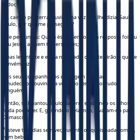
redor,
4
e, caindo por terra, ouviu uma voz que lhe dizia: Saulo,
Saulo, por que me persegues?
5
Ele perguntou: Quem és tu, Senhor? E a resposta foi: Eu
sou Jesus, a quem tu persegues;
6
mas levanta-te e entra na cidade, onde te dirão o que te
convém fazer.
7
Os seus companheiros de viagem pararam
emudecidos, ouvindo a voz, não vendo, contudo,
ninguém.
8
Então, se levantou Saulo da terra e, abrindo os olhos,
nada podia ver. E, guiando-o pela mão, levaram-no para
Damasco.
9
Esteve três dias sem ver, durante os quais nada comeu,
nem bebeu.