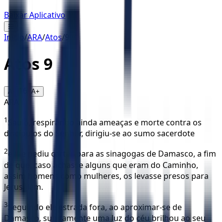
Baixar Aplicativo
☰
Início
/
ARA
/
Atos
/
9
Atos
9
16
A-
A+
ARA
1
Saulo, respirando ainda ameaças e morte contra os
discípulos do Senhor, dirigiu-se ao sumo sacerdote
2
e lhe pediu cartas para as sinagogas de Damasco, a fim
de que, caso achasse alguns que eram do Caminho,
assim homens como mulheres, os levasse presos para
Jerusalém.
3
Seguindo ele estrada fora, ao aproximar-se de
Damasco, subitamente uma luz do céu brilhou ao seu