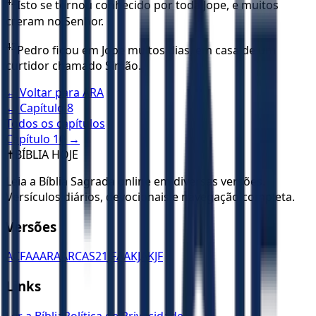
42
Isto se tornou conhecido por toda Jope, e muitos
creram no Senhor.
43
Pedro ficou em Jope muitos dias, em casa de um
curtidor chamado Simão.
← Voltar para
ARA
← Capítulo
8
Todos os capítulos
Capítulo
10
→
✝️
BÍBLIA HOJE
Leia a Bíblia Sagrada online em diversas versões.
Versículos diários, devocionais e navegação completa.
Versões
ACF
AA
ARA
ARC
AS21
JFAA
KJA
KJF
Links
Ler a Bíblia
Política de Privacidade