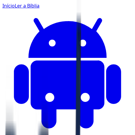
Início
Ler a Bíblia