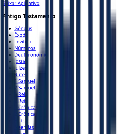
Baixar Aplicativo
Antigo Testamento
Gênesis
Êxodo
Levítico
Números
Deuteronômio
Josué
Juízes
Rute
1 Samuel
2 Samuel
1 Reis
2 Reis
1 Crônicas
2 Crônicas
Esdras
Neemias
Ester