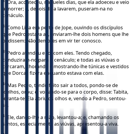
37
Ora, aconteceu, naqueles dias, que ela adoeceu e veio
a morrer; e, depois de a lavarem, puseram-na no
cenáculo.
38
Como Lida era perto de Jope, ouvindo os discípulos
que Pedro estava ali, enviaram-lhe dois homens que lhe
pedissem: Não demores em vir ter conosco.
39
Pedro atendeu e foi com eles. Tendo chegado,
conduziram-no para o cenáculo; e todas as viúvas o
cercaram, chorando e mostrando-lhe túnicas e vestidos
que Dorcas fizera enquanto estava com elas.
40
Mas Pedro, tendo feito sair a todos, pondo-se de
joelhos, orou; e, voltando-se para o corpo, disse: Tabita,
levanta-te! Ela abriu os olhos e, vendo a Pedro, sentou-
se.
41
Ele, dando-lhe a mão, levantou-a; e, chamando os
santos, especialmente as viúvas, apresentou-a viva.