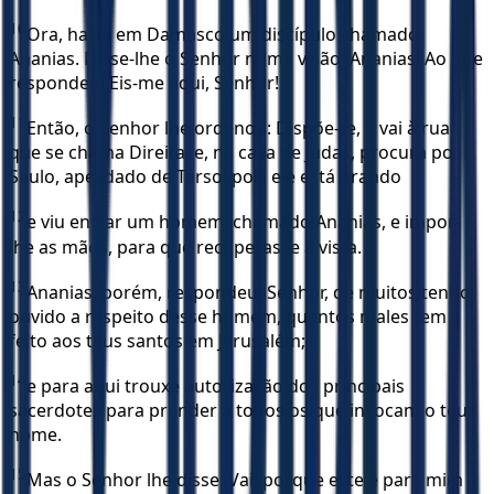
10
Ora, havia em Damasco um discípulo chamado
Ananias. Disse-lhe o Senhor numa visão: Ananias! Ao que
respondeu: Eis-me aqui, Senhor!
11
Então, o Senhor lhe ordenou: Dispõe-te, e vai à rua
que se chama Direita, e, na casa de Judas, procura por
Saulo, apelidado de Tarso; pois ele está orando
12
e viu entrar um homem, chamado Ananias, e impor-
lhe as mãos, para que recuperasse a vista.
13
Ananias, porém, respondeu: Senhor, de muitos tenho
ouvido a respeito desse homem, quantos males tem
feito aos teus santos em Jerusalém;
14
e para aqui trouxe autorização dos principais
sacerdotes para prender a todos os que invocam o teu
nome.
15
Mas o Senhor lhe disse: Vai, porque este é para mim