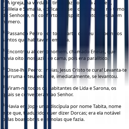
31
A igreja, na verdade, tinha paz por toda a Judeia,
Galileia e Samaria, edificando-se e caminhando no temor
do Senhor, e, no conforto do Espírito Santo, crescia em
número.
32
Passando Pedro por toda parte, desceu também aos
santos que habitavam em Lida.
33
Encontrou ali certo homem, chamado Eneias, que
havia oito anos jazia de cama, pois era paralítico.
34
Disse-lhe Pedro: Eneias, Jesus Cristo te cura! Levanta-te
e arruma o teu leito. Ele, imediatamente, se levantou.
35
Viram-no todos os habitantes de Lida e Sarona, os
quais se converteram ao Senhor.
36
Havia em Jope uma discípula por nome Tabita, nome
este que, traduzido, quer dizer Dorcas; era ela notável
pelas boas obras e esmolas que fazia.