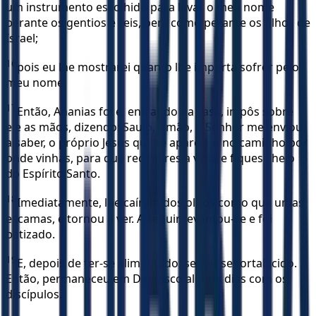
um instrumento escolhido para levar o meu nome
perante os gentios e reis, bem como perante os filhos de
Israel;
16
pois eu lhe mostrarei quanto lhe importa sofrer pelo
meu nome.
17
Então, Ananias foi e, entrando na casa, impôs sobre
ele as mãos, dizendo: Saulo, irmão, o Senhor me enviou,
a saber, o próprio Jesus que te apareceu no caminho por
onde vinhas, para que recuperes a vista e fiques cheio
do Espírito Santo.
18
Imediatamente, lhe caíram dos olhos como que umas
escamas, e tornou a ver. A seguir, levantou-se e foi
batizado.
19
E, depois de ter-se alimentado, sentiu-se fortalecido.
Então, permaneceu em Damasco alguns dias com os
discípulos.