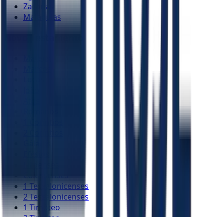
Zacarias
Malaquias
Novo Testamento
Mateus
Marcos
Lucas
João
Atos
Romanos
1 Coríntios
2 Coríntios
Gálatas
Efésios
Filipenses
Colossenses
1 Tessalonicenses
2 Tessalonicenses
1 Timóteo