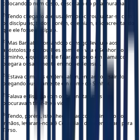
colocando-o num cesto, desceram-no pela muralha.
26
Tendo chegado a Jerusalém, procurou juntar-se com
os discípulos; todos, porém, o temiam, não acreditando
que ele fosse discípulo.
27
Mas Barnabé, tomando-o consigo, levou-o aos
apóstolos; e contou-lhes como ele vira o Senhor no
caminho, e que este lhe falara, e como em Damasco
pregara ousadamente em nome de Jesus.
28
Estava com eles em Jerusalém, entrando e saindo,
pregando ousadamente em nome do Senhor.
29
Falava e discutia com os helenistas; mas eles
procuravam tirar-lhe a vida.
30
Tendo, porém, isto chegado ao conhecimento dos
irmãos, levaram-no até Cesareia e dali o enviaram para
Tarso.