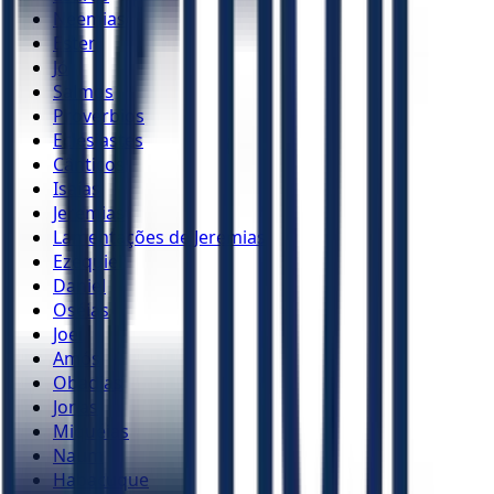
Neemias
Ester
Jó
Salmos
Provérbios
Eclesiastes
Cânticos
Isaías
Jeremias
Lamentações de Jeremias
Ezequiel
Daniel
Oséias
Joel
Amós
Obadias
Jonas
Miquéias
Naum
Habacuque