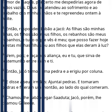
Temor de Isaque, por certo me despedirias agora de
mãos vazias. Deus me atendeu ao sofrimento e ao
trabalho das minhas mãos e te repreendeu ontem à
noite.
43
Então, respondeu Labão a Jacó: As filhas são minhas
filhas, os filhos são meus filhos, os rebanhos são meus
rebanhos, e tudo o que vês é meu; que posso fazer hoje
a estas minhas filhas ou aos filhos que elas deram à luz?
44
Vem, pois; e façamos aliança, eu e tu, que sirva de
testemunho entre mim e ti.
45
Então, Jacó tomou uma pedra e a erigiu por coluna.
46
E disse a seus irmãos: Ajuntai pedras. E tomaram
pedras e fizeram um montão, ao lado do qual comeram.
47
Chamou-lhe Labão Jegar-Saaduta; Jacó, porém, lhe
chamou Galeede.