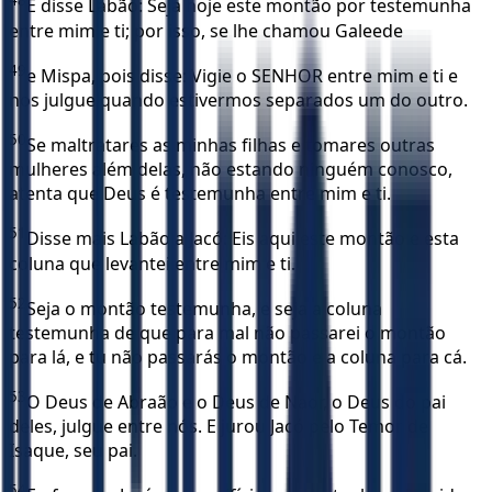
48
E disse Labão: Seja hoje este montão por testemunha
entre mim e ti; por isso, se lhe chamou Galeede
49
e Mispa, pois disse: Vigie o SENHOR entre mim e ti e
nos julgue quando estivermos separados um do outro.
50
Se maltratares as minhas filhas e tomares outras
mulheres além delas, não estando ninguém conosco,
atenta que Deus é testemunha entre mim e ti.
51
Disse mais Labão a Jacó: Eis aqui este montão e esta
coluna que levantei entre mim e ti.
52
Seja o montão testemunha, e seja a coluna
testemunha de que para mal não passarei o montão
para lá, e tu não passarás o montão e a coluna para cá.
53
O Deus de Abraão e o Deus de Naor, o Deus do pai
deles, julgue entre nós. E jurou Jacó pelo Temor de
Isaque, seu pai.
54