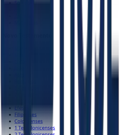
Sofonias
Ageu
Zacarias
Malaquias
Novo Testamento
Mateus
Marcos
Lucas
João
Atos
Romanos
1 Coríntios
2 Coríntios
Gálatas
Efésios
Filipenses
Colossenses
1 Tessalonicenses
2 Tessalonicenses