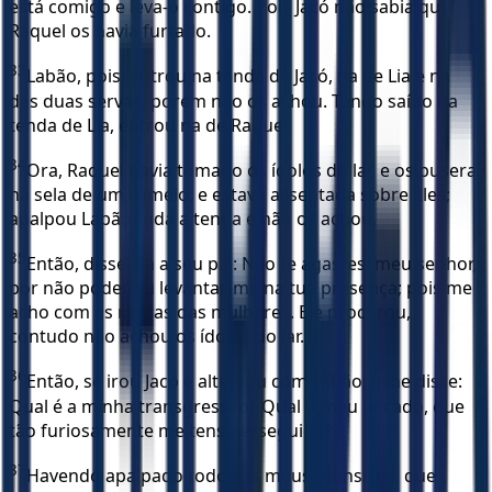
está comigo e leva-o contigo. Pois Jacó não sabia que
Raquel os havia furtado.
33
Labão, pois, entrou na tenda de Jacó, na de Lia e na
das duas servas, porém não os achou. Tendo saído da
tenda de Lia, entrou na de Raquel.
34
Ora, Raquel havia tomado os ídolos do lar, e os pusera
na sela de um camelo, e estava assentada sobre eles;
apalpou Labão toda a tenda e não os achou.
35
Então, disse ela a seu pai: Não te agastes, meu senhor,
por não poder eu levantar-me na tua presença; pois me
acho com as regras das mulheres. Ele procurou,
contudo não achou os ídolos do lar.
36
Então, se irou Jacó e altercou com Labão; e lhe disse:
Qual é a minha transgressão? Qual o meu pecado, que
tão furiosamente me tens perseguido?
37
Havendo apalpado todos os meus utensílios, que