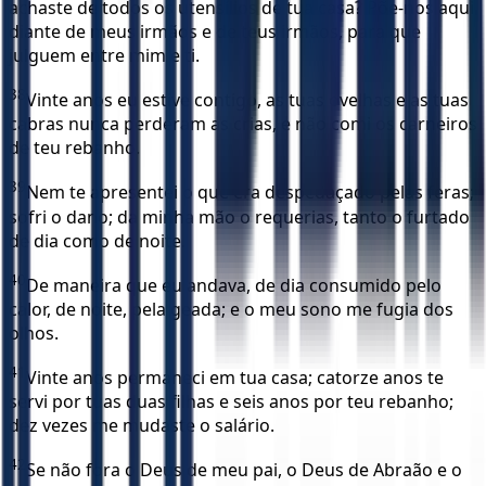
achaste de todos os utensílios de tua casa? Põe-nos aqui
diante de meus irmãos e de teus irmãos, para que
julguem entre mim e ti.
38
Vinte anos eu estive contigo, as tuas ovelhas e as tuas
cabras nunca perderam as crias, e não comi os carneiros
de teu rebanho.
39
Nem te apresentei o que era despedaçado pelas feras;
sofri o dano; da minha mão o requerias, tanto o furtado
de dia como de noite.
40
De maneira que eu andava, de dia consumido pelo
calor, de noite, pela geada; e o meu sono me fugia dos
olhos.
41
Vinte anos permaneci em tua casa; catorze anos te
servi por tuas duas filhas e seis anos por teu rebanho;
dez vezes me mudaste o salário.
42
Se não fora o Deus de meu pai, o Deus de Abraão e o