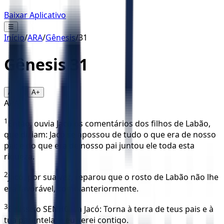
Baixar Aplicativo
☰
Início
/
ARA
/
Gênesis
/
31
Gênesis
31
16
A-
A+
ARA
1
Então, ouvia Jacó os comentários dos filhos de Labão,
que diziam: Jacó se apossou de tudo o que era de nosso
pai; e do que era de nosso pai juntou ele toda esta
riqueza.
2
Jacó, por sua vez, reparou que o rosto de Labão não lhe
era favorável, como anteriormente.
3
E disse o SENHOR a Jacó: Torna à terra de teus pais e à
tua parentela; e eu serei contigo.