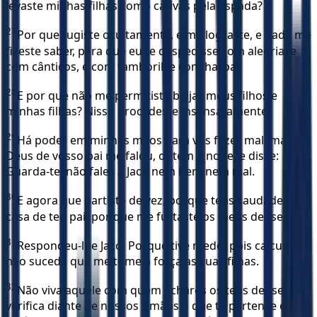
levaste minhas filhas como cativas pela espada?
27
Por que fugiste ocultamente, e me lograste, e nada me
fizeste saber, para que eu te despedisse com alegria, e
com cânticos, e com tamboril, e com harpa?
28
E por que não me permitiste beijar meus filhos e
minhas filhas? Nisso procedeste insensatamente.
29
Há poder em minhas mãos para vos fazer mal, mas o
Deus de vosso pai me falou, ontem à noite, e disse:
Guarda-te, não fales a Jacó nem bem nem mal.
30
E agora que partiste de vez, porque tens saudade da
casa de teu pai, por que me furtaste os meus deuses?
31
Respondeu-lhe Jacó: Porque tive medo; pois calculei:
não suceda que me tome à força as suas filhas.
32
Não viva aquele com quem achares os teus deuses;
verifica diante de nossos irmãos o que te pertence e que