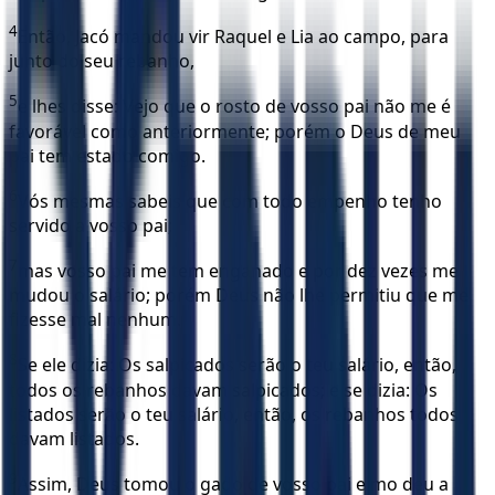
4
Então, Jacó mandou vir Raquel e Lia ao campo, para
junto do seu rebanho,
5
e lhes disse: Vejo que o rosto de vosso pai não me é
favorável como anteriormente; porém o Deus de meu
pai tem estado comigo.
6
Vós mesmas sabeis que com todo empenho tenho
servido a vosso pai;
7
mas vosso pai me tem enganado e por dez vezes me
mudou o salário; porém Deus não lhe permitiu que me
fizesse mal nenhum.
8
Se ele dizia: Os salpicados serão o teu salário, então,
todos os rebanhos davam salpicados; e se dizia: Os
listados serão o teu salário, então, os rebanhos todos
davam listados.
9
Assim, Deus tomou o gado de vosso pai e mo deu a