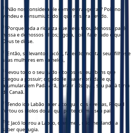
15
Não nos considera ele como estrangeiras? Pois nos
vendeu e consumiu tudo o que nos era devido.
16
Porque toda a riqueza que Deus tirou de nosso pai é
nossa e de nossos filhos; agora, pois, faze tudo o que
Deus te disse.
17
Então, se levantou Jacó e, fazendo montar seus filhos e
suas mulheres em camelos,
18
levou todo o seu gado e todos os seus bens que
chegou a possuir; o gado de sua propriedade que
acumulara em Padã-Arã, para ir a Isaque, seu pai, à terra
de Canaã.
19
Tendo ido Labão fazer a tosquia das ovelhas, Raquel
furtou os ídolos do lar que pertenciam a seu pai.
20
E Jacó logrou a Labão, o arameu, não lhe dando a
saber que fugia.