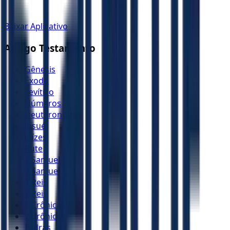
Baixar Aplicativo
Antigo Testamento
Gênesis
Êxodo
Levítico
Números
Deuteronômio
Josué
Juízes
Rute
1 Samuel
2 Samuel
1 Reis
2 Reis
1 Crônicas
2 Crônicas
Esdras