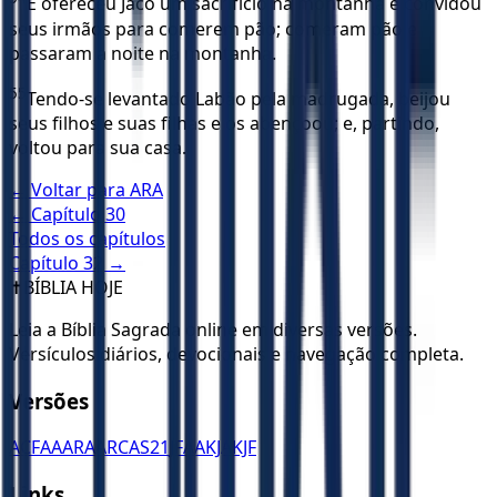
E ofereceu Jacó um sacrifício na montanha e convidou
seus irmãos para comerem pão; comeram pão e
passaram a noite na montanha.
55
Tendo-se levantado Labão pela madrugada, beijou
seus filhos e suas filhas e os abençoou; e, partindo,
voltou para sua casa.
← Voltar para
ARA
← Capítulo
30
Todos os capítulos
Capítulo
32
→
✝️
BÍBLIA HOJE
Leia a Bíblia Sagrada online em diversas versões.
Versículos diários, devocionais e navegação completa.
Versões
ACF
AA
ARA
ARC
AS21
JFAA
KJA
KJF
Links