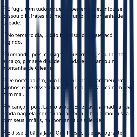
21
E fugiu com tudo o que lhe pertencia; levantou-se,
passou o Eufrates e tomou o rumo da montanha de
Gileade.
22
No terceiro dia, Labão foi avisado de que Jacó ia
fugindo.
23
Tomando, pois, consigo a seus irmãos, saiu-lhe no
encalço, por sete dias de jornada, e o alcançou na
montanha de Gileade.
24
De noite, porém, veio Deus a Labão, o arameu, em
sonhos, e lhe disse: Guarda-te, não fales a Jacó nem bem
nem mal.
25
Alcançou, pois, Labão a Jacó. Este havia armado a sua
tenda naquela montanha; também Labão armou a sua
com seus irmãos, na montanha de Gileade.
26
E disse Labão a Jacó: Que fizeste, que me lograste e