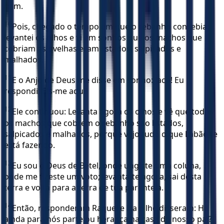
mim.
10
Pois, chegado o tempo em que o rebanho concebia,
levantei os olhos e vi em sonhos que os machos que
cobriam as ovelhas eram listados, salpicados e
malhados.
11
E o Anjo de Deus me disse em sonho: Jacó! Eu
respondi: Eis-me aqui!
12
Ele continuou: Levanta agora os olhos e vê que todos
os machos que cobrem o rebanho são listados,
salpicados e malhados, porque vejo tudo o que Labão te
está fazendo.
13
Eu sou o Deus de Betel, onde ungiste uma coluna,
onde me fizeste um voto; levanta-te agora, sai desta
terra e volta para a terra de tua parentela.
14
Então, responderam Raquel e Lia e lhe disseram: Há
ainda para nós parte ou herança na casa de nosso pai?