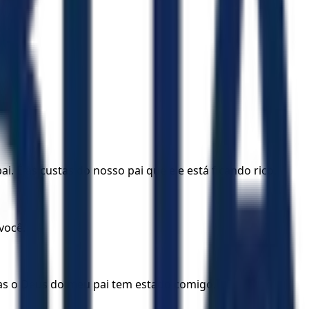
. É às custas do nosso pai que ele está ficando rico.
você.
as o Deus do meu pai tem estado comigo.