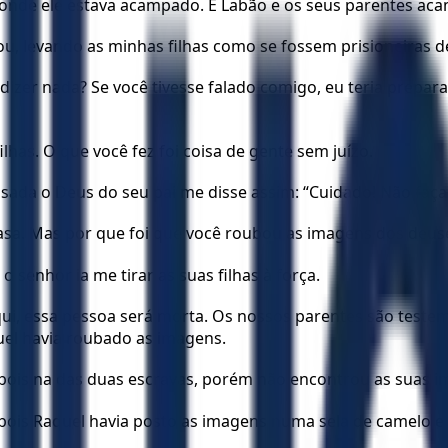
 onde ele estava acampado. E Labão e os seus parentes a
ou, levando as minhas filhas como se fossem prisioneiras d
dizer nada? Se você tivesse falado comigo, eu teria prepa
has. O que você fez foi coisa de gente sem juízo.
ssada o Deus do seu pai me disse assim: “Cuidado! Não faça 
asa. Mas por que foi que você roubou as imagens dos deus
 senhor ia me tirar as suas filhas à força.
i, essa pessoa será morta. Os nossos parentes são testem
quel havia roubado as imagens.
epois na das duas escravas, porém não encontrou as suas im
pois Raquel havia posto as imagens numa sela de camelo e