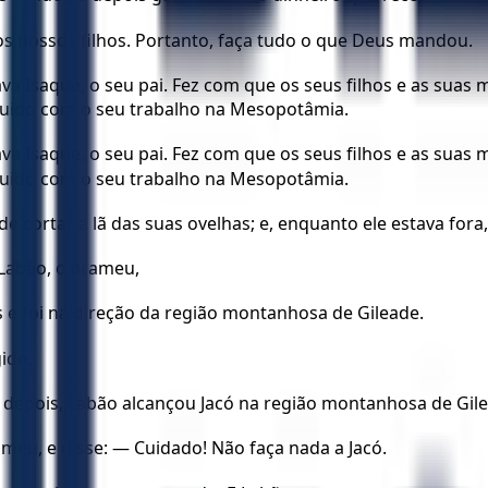
os nossos filhos. Portanto, faça tudo o que Deus mandou.
ava Isaque, o seu pai. Fez com que os seus filhos e as su
eguido com o seu trabalho na Mesopotâmia.
ava Isaque, o seu pai. Fez com que os seus filhos e as su
eguido com o seu trabalho na Mesopotâmia.
 de cortar a lã das suas ovelhas; e, enquanto ele estava fo
 Labão, o arameu,
s e foi na direção da região montanhosa de Gileade.
ido.
ias depois, Labão alcançou Jacó na região montanhosa de Gil
eu, e disse: — Cuidado! Não faça nada a Jacó.