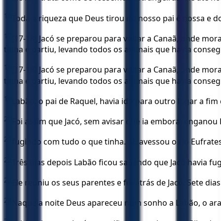
16
Toda a riqueza que Deus tirou do nosso pai é nossa e d
17
[17-18] Jacó se preparou para voltar a Canaã, onde mor
tinha e partiu, levando todos os animais que havia cons
18
[17-18] Jacó se preparou para voltar a Canaã, onde mor
tinha e partiu, levando todos os animais que havia cons
19
Labão, o pai de Raquel, havia ido para outro lugar a fim
20
Foi assim que Jacó, sem avisar que ia embora, enganou
21
fugindo com tudo o que tinha. Atravessou o rio Eufrate
22
Três dias depois Labão ficou sabendo que Jacó havia fug
23
Ele reuniu os seus parentes e foi atrás de Jacó. Sete d
24
Naquela noite Deus apareceu num sonho a Labão, o aram
25