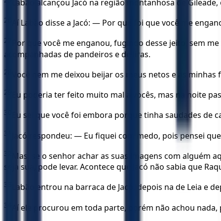
Labão alcançou Jacó na região montanhosa de Gileade,
26
Aí Labão disse a Jacó: — Por que foi que você me engan
27
Por que você me enganou, fugindo desse jeito, sem me 
acompanhadas de pandeiros e de liras.
28
Você nem me deixou beijar os meus netos e as minhas fil
29
Eu poderia ter feito muito mal a vocês, mas na noite pa
30
Eu sei que você foi embora porque tinha saudades de c
31
Jacó respondeu: — Eu fiquei com medo, pois pensei que o
32
Mas, se o senhor achar as suas imagens com alguém aqu
seja sua, pode levar. Acontece que Jacó não sabia que Ra
33
Labão entrou na barraca de Jacó, depois na de Leia e d
34
Aí ele procurou em toda parte, porém não achou nada, 