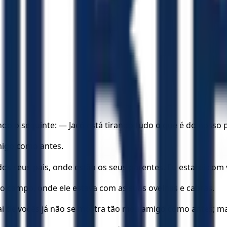
o o seguinte: — Jacó está tirando tudo o que é do nosso pai
migo como antes.
os seus pais, onde estão os seus parentes. Eu estarei com 
o campo, onde ele estava com as suas ovelhas e cabras.
i de vocês já não se mostra tão meu amigo como antes; m