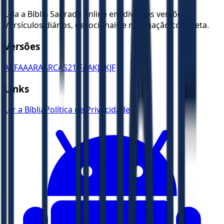
Leia a Bíblia Sagrada online em diversas versões.
Versículos diários, devocionais e navegação completa.
Versões
ACF
AA
ARA
ARC
AS21
JFAA
KJA
KJF
Links
Ler a Bíblia
Política de Privacidade