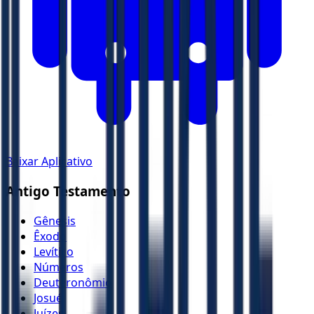
Baixar Aplicativo
Antigo Testamento
Gênesis
Êxodo
Levítico
Números
Deuteronômio
Josué
Juízes