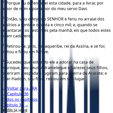
35
Porque eu defenderei esta cidade, para a livrar, por
amor de mim e por amor do meu servo Davi.
36
Então, saiu o Anjo do SENHOR e feriu no arraial dos
assírios a cento e oitenta e cinco mil; e, quando se
levantaram os restantes pela manhã, eis que todos estes
eram cadáveres.
37
Retirou-se, pois, Senaqueribe, rei da Assíria, e se foi;
voltou e ficou em Nínive.
38
Sucedeu que, estando ele a adorar na casa de
Nisroque, seu deus, Adrameleque e Sarezer, seus filhos,
o feriram à espada e fugiram para a terra de Ararate; e
Esar-Hadom, seu filho, reinou em seu lugar.
← Voltar para
ARA
← Capítulo
36
Todos os capítulos
Capítulo
38
→
✝️
BÍBLIA HOJE