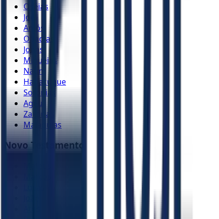
Oséias
Joel
Amós
Obadias
Jonas
Miquéias
Naum
Habacuque
Sofonias
Ageu
Zacarias
Malaquias
Novo Testamento
Mateus
Marcos
Lucas
João
Atos