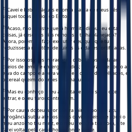
25
Cavei e bebi as águas e com a planta de meus pés
sequei todos os rios do Egito.
26
Acaso, não ouviste que já há muito dispus eu estas
coisas, já desde os dias remotos o tinha planejado?
Agora, porém, as faço executar e eu quis que tu
reduzisses a montões de ruínas as cidades fortificadas.
27
Por isso, os seus moradores, debilitados, andaram
cheios de temor e envergonhados; tornaram-se como a
erva do campo, e a erva verde, e o capim dos telhados, e
o cereal queimado antes de amadurecer.
28
Mas eu conheço o teu assentar, e o teu sair, e o teu
entrar, e o teu furor contra mim.
29
Por causa do teu furor contra mim, e porque a tua
arrogância subiu até aos meus ouvidos, eis que porei o
meu anzol no teu nariz, e o meu freio, na tua boca, e te
farei voltar pelo caminho por onde vieste.