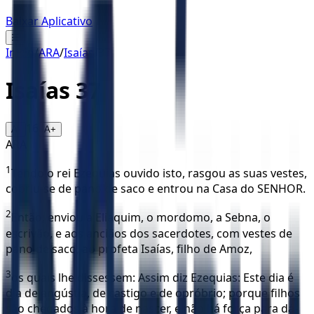
Baixar Aplicativo
☰
Início
/
ARA
/
Isaías
/
37
Isaías
37
16
A-
A+
ARA
1
Tendo o rei Ezequias ouvido isto, rasgou as suas vestes,
cobriu-se de pano de saco e entrou na Casa do SENHOR.
2
Então, enviou a Eliaquim, o mordomo, a Sebna, o
escrivão, e aos anciãos dos sacerdotes, com vestes de
pano de saco, ao profeta Isaías, filho de Amoz,
3
os quais lhe dissessem: Assim diz Ezequias: Este dia é
dia de angústia, de castigo e de opróbrio; porque filhos
são chegados à hora de nascer, e não há força para dá-