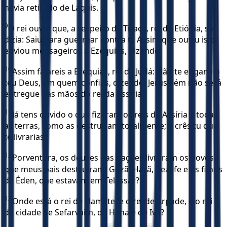
havia retirado de Laquis.
9
O rei ouviu que, a respeito de Tiraca, rei da Etiópia, se
dizia: Saiu para guerrear contra ti. Assim que ouviu isto,
enviou mensageiros a Ezequias, dizendo:
10
Assim falareis a Ezequias, rei de Judá: Não te engane o
teu Deus, em quem confias, dizendo: Jerusalém não será
entregue nas mãos do rei da Assíria.
11
Já tens ouvido o que fizeram os reis da Assíria a todas
as terras, como as destruíram totalmente; e crês tu que
te livrarias?
12
Porventura, os deuses das nações livraram os povos
que meus pais destruíram: Gozã, Harã, Rezefe e os filhos
de Éden, que estavam em Telassar?
13
Onde está o rei de Hamate, e o rei de Arpade, e o rei
da cidade de Sefarvaim, de Hena e de Iva?