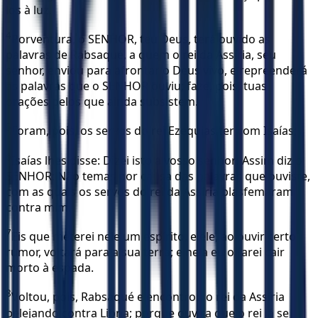
los à luz.
4
Porventura, o SENHOR, teu Deus, terá ouvido as
palavras de Rabsaqué, a quem o rei da Assíria, seu
senhor, enviou para afrontar o Deus vivo, e repreenderá
as palavras que o SENHOR ouviu; faze, pois, tuas
orações pelos que ainda subsistem.
5
Foram, pois, os servos do rei Ezequias ter com Isaías;
6
Isaías lhes disse: Dizei isto a vosso senhor: Assim diz o
SENHOR: Não temas por causa das palavras que ouviste,
com as quais os servos do rei da Assíria blasfemaram
contra mim.
7
Eis que meterei nele um espírito, e ele, ao ouvir certo
rumor, voltará para a sua terra; e nela eu o farei cair
morto à espada.
8
Voltou, pois, Rabsaqué e encontrou o rei da Assíria
pelejando contra Libna; porque ouvira que o rei já se