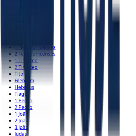
Romanos
1 Coríntios
2 Coríntios
Gálatas
Efésios
Filipenses
Colossenses
1 Tessalonicenses
2 Tessalonicenses
1 Timóteo
2 Timóteo
Tito
Filemom
Hebreus
Tiago
1 Pedro
2 Pedro
1 João
2 João
3 João
Judas