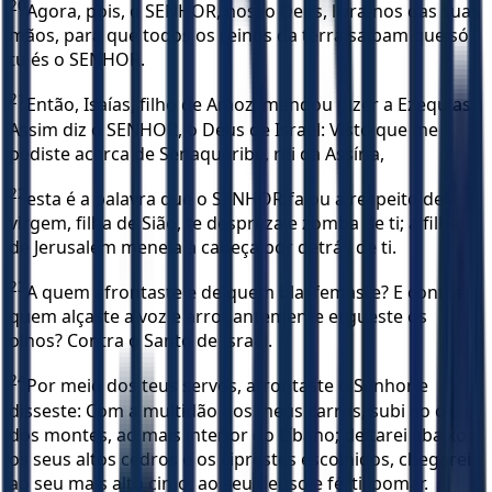
20
Agora, pois, ó SENHOR, nosso Deus, livra-nos das suas
mãos, para que todos os reinos da terra saibam que só
tu és o SENHOR.
21
Então, Isaías, filho de Amoz, mandou dizer a Ezequias:
Assim diz o SENHOR, o Deus de Israel: Visto que me
pediste acerca de Senaqueribe, rei da Assíria,
22
esta é a palavra que o SENHOR falou a respeito dele: A
virgem, filha de Sião, te despreza e zomba de ti; a filha
de Jerusalém meneia a cabeça por detrás de ti.
23
A quem afrontaste e de quem blasfemaste? E contra
quem alçaste a voz e arrogantemente ergueste os
olhos? Contra o Santo de Israel.
24
Por meio dos teus servos, afrontaste o Senhor e
disseste: Com a multidão dos meus carros, subi ao cimo
dos montes, ao mais interior do Líbano; deitarei abaixo
os seus altos cedros e os ciprestes escolhidos, chegarei
ao seu mais alto cimo, ao seu denso e fértil pomar.