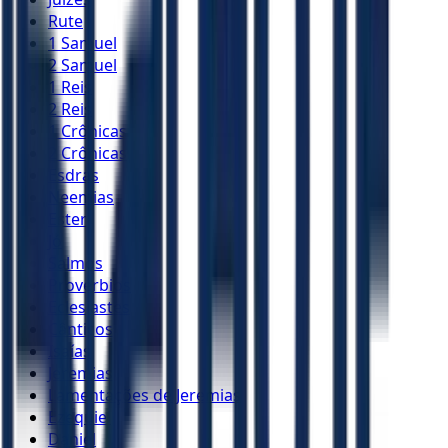
Rute
1 Samuel
2 Samuel
1 Reis
2 Reis
1 Crônicas
2 Crônicas
Esdras
Neemias
Ester
Jó
Salmos
Provérbios
Eclesiastes
Cânticos
Isaías
Jeremias
Lamentações de Jeremias
Ezequiel
Daniel