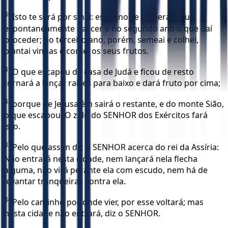
30
Isto te será por sinal: este ano se comerá o que
espontaneamente nascer e no segundo ano o que daí
proceder; no terceiro ano, porém, semeai e colhei,
plantai vinhas e comei os seus frutos.
31
O que escapou da casa de Judá e ficou de resto
tornará a lançar raízes para baixo e dará fruto por cima;
32
porque de Jerusalém sairá o restante, e do monte Sião,
o que escapou. O zelo do SENHOR dos Exércitos fará
isto.
33
Pelo que assim diz o SENHOR acerca do rei da Assíria:
Não entrará nesta cidade, nem lançará nela flecha
alguma, não virá perante ela com escudo, nem há de
levantar tranqueiras contra ela.
34
Pelo caminho por onde vier, por esse voltará; mas
nesta cidade não entrará, diz o SENHOR.