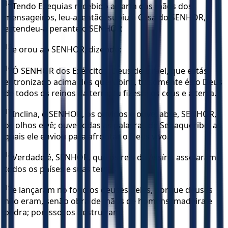
14
Tendo Ezequias recebido a carta das mãos dos
mensageiros, leu-a; então, subiu à Casa do SENHOR,
estendeu-a perante o SENHOR
15
e orou ao SENHOR, dizendo:
16
Ó SENHOR dos Exércitos, Deus de Israel, que estás
entronizado acima dos querubins, tu somente és o Deus
de todos os reinos da terra; tu fizeste os céus e a terra.
17
Inclina, ó SENHOR, os ouvidos e ouve; abre, SENHOR,
os olhos e vê; ouve todas as palavras de Senaqueribe, as
quais ele enviou para afrontar o Deus vivo.
18
Verdade é, SENHOR, que os reis da Assíria assolaram
todos os países e suas terras
19
e lançaram no fogo os deuses deles, porque deuses
não eram, senão obra de mãos de homens, madeira e
pedra; por isso, os destruíram.