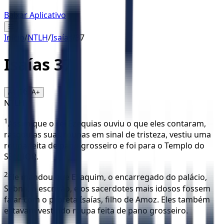
Baixar Aplicativo
☰
Início
/
NTLH
/
Isaías
/
37
Isaías
37
16
A-
A+
NTLH
1
Assim que o rei Ezequias ouviu o que eles contaram,
rasgou as suas roupas em sinal de tristeza, vestiu uma
roupa feita de pano grosseiro e foi para o Templo do
SENHOR.
2
Ele mandou que Eliaquim, o encarregado do palácio,
Sebna, o escrivão, e os sacerdotes mais idosos fossem
falar com o profeta Isaías, filho de Amoz. Eles também
estavam vestindo roupa feita de pano grosseiro.