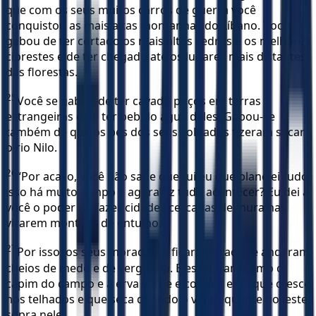
que com os seus muitos carros de guerra você
conquistou as mais altas montanhas do Líbano. Você se
gabou de ter cortado os mais altos cedros e os melhores
ciprestes e de ter chegado até os lugares mais distantes
das florestas.
25
Você se gabou de ter cavado poços em terras
estrangeiras e de ter bebido água deles. Gabou-se
também de que os pés dos seus soldados fizeram secar
o rio Nilo.
26
“Por acaso, você não sabe que fui eu que planejei tudo
isso há muito tempo e agora fiz tudo acontecer? Eu dei a
você o poder de fazer cidades cercadas de muralhas
virarem montões de entulho.
27
Por isso, os seus moradores ficaram fracos e andaram
cheios de medo e de vergonha. Eles ficaram como o
capim do campo e a erva verde e como a erva que cresce
nos telhados e que seca quando o vento quente do leste
sopra nele.