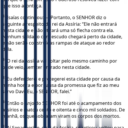
que isso aconteça.
33
Isaías continuou: — Portanto, o SENHOR diz o
seguinte a respeito do rei da Assíria: “Ele não entrará
nesta cidade e não atirará uma só flecha contra ela.
Nenhum soldado com escudo chegará perto da cidade,
e não serão construídas rampas de ataque ao redor
dela.
34
O rei da Assíria vai voltar pelo mesmo caminho por
onde veio, sem ter entrado nesta cidade.
35
Eu defenderei e protegerei esta cidade por causa da
minha honra e por causa da promessa que fiz ao meu
servo Davi. Eu, o SENHOR, falei.”
36
Então o Anjo do SENHOR foi até o acampamento dos
assírios e matou cento e oitenta e cinco mil soldados. De
manhã, os que sobraram viram os corpos dos mortos.
37
Aí Senaqueribe, o rei da Assíria, se retirou, voltou para