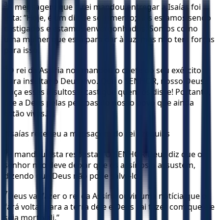
3
A mensagem que o rei mandou entregar a Isaías foi
esta: “Hoje, é um dia de sofrimento; nós estamos sendo
castigados e estamos envergonhados. Somos como
uma mulher que está para dar à luz, mas não tem forças
para isso.
4
O rei da Assíria nos mandou o chefe do seu exército
para insultar o Deus vivo. Que o SENHOR, nosso Deus,
ouça esses insultos e castigue quem os disse! Portanto,
ore a Deus pelas pessoas do nosso povo que ainda
estão vivas.”
5
Isaías recebeu a mensagem do rei Ezequias
6
e mandou esta resposta: “O SENHOR Deus diz que o
senhor não deve deixar que os assírios o assustem,
dizendo que Deus não pode salvá-lo.
7
Deus vai fazer o rei da Assíria ouvir uma notícia que o
fará voltar para a terra dele e Deus vai fazer com que ele
seja morto ali.”