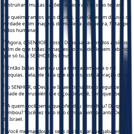
destruíram muitas nações, arrasaram as suas terras
19
e queimaram os seus deuses, que não eram deuses de
verdade e sim imagens de madeira e de pedra, feitas por
mãos humanas.
20
Agora, ó SENHOR, nosso Deus, salva-nos dos assírios,
a fim de que todas as nações do mundo fiquem sabendo
que só tu, ó SENHOR, és Deus.
21
Então Isaías mandou uma mensagem para o rei
Ezequias. Nela, ele dizia que em resposta à oração do rei,
22
o SENHOR, o Deus de Israel, tinha dito o seguinte: “A
cidade de Jerusalém ri e caçoa de você, Senaqueribe.
23
A quem você pensa que ofendeu e insultou? De quem
zombou? Você fez tudo isso contra mim, o Santo Deus
de Israel.
24
Você me mandou os seus oficiais para se gabarem de