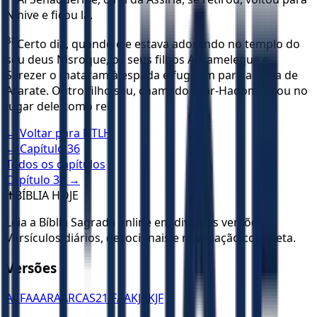
Nínive e ficou lá.
38
Certo dia, quando ele estava adorando no templo do
seu deus Nisroque, os seus filhos Adrameleque e
Sarezer o mataram à espada e fugiram para a terra de
Ararate. Outro filho seu, chamado Esar-Hadom, ficou no
lugar dele como rei.
← Voltar para
NTLH
← Capítulo
36
Todos os capítulos
Capítulo
38
→
✝️
BÍBLIA HOJE
Leia a Bíblia Sagrada online em diversas versões.
Versículos diários, devocionais e navegação completa.
Versões
ACF
AA
ARA
ARC
AS21
JFAA
KJA
KJF