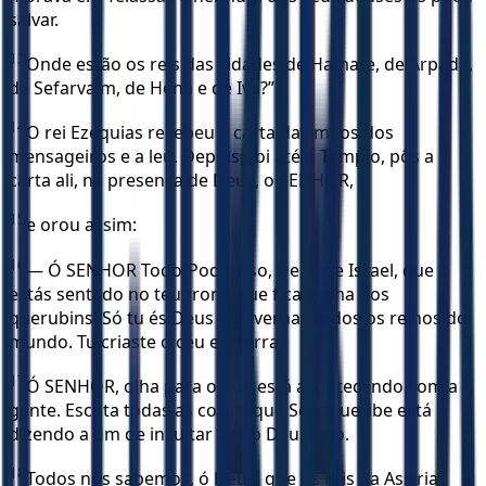
salvar.
13
Onde estão os reis das cidades de Hamate, de Arpade,
de Sefarvaim, de Hena e de Iva?”
14
O rei Ezequias recebeu a carta das mãos dos
mensageiros e a leu. Depois, foi até o Templo, pôs a
carta ali, na presença de Deus, o SENHOR,
15
e orou assim:
16
— Ó SENHOR Todo-Poderoso, Deus de Israel, que
estás sentado no teu trono que fica acima dos
querubins! Só tu és Deus e governas todos os reinos do
mundo. Tu criaste o céu e a terra.
17
Ó SENHOR, olha para o que está acontecendo com a
gente. Escuta todas as coisas que Senaqueribe está
dizendo a fim de insultar a ti, o Deus vivo.
18
Todos nós sabemos, ó Deus, que os reis da Assíria