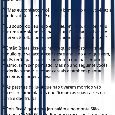
28
“Mas eu conheço você muito bem; sei o que você faz e
aonde vai. Sei que você me odeia.
29
Eu soube do seu ódio e do seu orgulho, e agora vou
pôr uma argola no seu nariz e um freio na sua boca, e
farei você voltar pelo mesmo caminho por onde veio.”
30
Então Isaías disse ao rei Ezequias: — Este é o sinal
daquilo que vai acontecer: neste ano e no ano que vem,
vocês terão para comer somente o que nascer por si
mesmo, sem ser plantado. Mas no ano seguinte vocês
poderão semear e colher cereais e também plantar
parreiras e comer as uvas.
31
As pessoas de Judá que não tiverem morrido vão
florescer como plantas que firmam as suas raízes na
terra e dão frutas.
32
Pois ficará gente em Jerusalém e no monte Sião
porque o SENHOR Todo-Poderoso resolveu fazer com