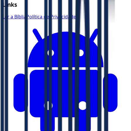
Links
Ler a Bíblia
Política de Privacidade