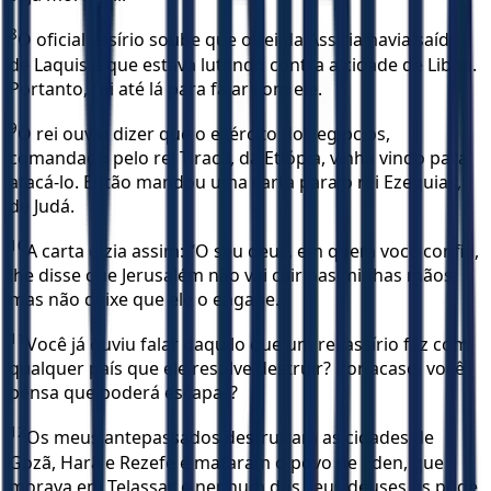
8
O oficial assírio soube que o rei da Assíria havia saído
de Laquis e que estava lutando contra a cidade de Libna.
Portanto, foi até lá para falar com ele.
9
O rei ouviu dizer que o exército dos egípcios,
comandado pelo rei Tiraca, da Etiópia, vinha vindo para
atacá-lo. Então mandou uma carta para o rei Ezequias,
de Judá.
10
A carta dizia assim: “O seu deus, em quem você confia,
lhe disse que Jerusalém não vai cair nas minhas mãos;
mas não deixe que ele o engane.
11
Você já ouviu falar daquilo que um rei assírio faz com
qualquer país que ele resolve destruir? Por acaso, você
pensa que poderá escapar?
12
Os meus antepassados destruíram as cidades de
Gozã, Harã e Rezefe e mataram o povo de Éden, que
morava em Telassar, e nenhum dos seus deuses os pôde