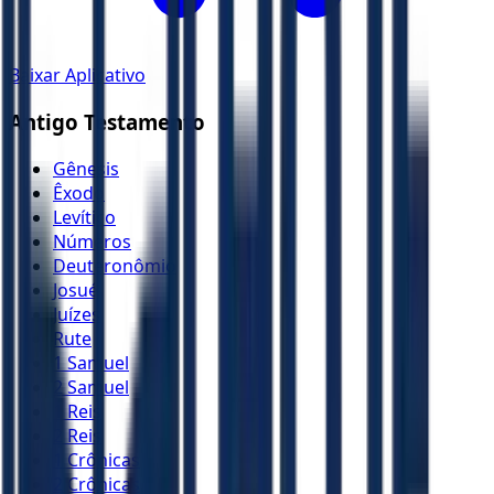
Baixar Aplicativo
Antigo Testamento
Gênesis
Êxodo
Levítico
Números
Deuteronômio
Josué
Juízes
Rute
1 Samuel
2 Samuel
1 Reis
2 Reis
1 Crônicas
2 Crônicas