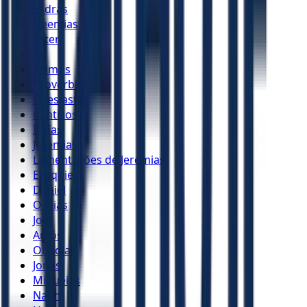
Esdras
Neemias
Ester
Jó
Salmos
Provérbios
Eclesiastes
Cânticos
Isaías
Jeremias
Lamentações de Jeremias
Ezequiel
Daniel
Oséias
Joel
Amós
Obadias
Jonas
Miquéias
Naum