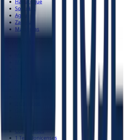
Habacuque
Sofonias
Ageu
Zacarias
Malaquias
Novo Testamento
Mateus
Marcos
Lucas
João
Atos
Romanos
1 Coríntios
2 Coríntios
Gálatas
Efésios
Filipenses
Colossenses
1 Tessalonicenses