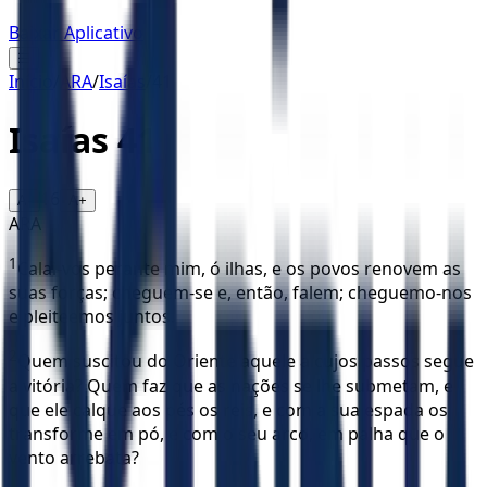
Baixar Aplicativo
☰
Início
/
ARA
/
Isaías
/
41
Isaías
41
16
A-
A+
ARA
1
Calai-vos perante mim, ó ilhas, e os povos renovem as
suas forças; cheguem-se e, então, falem; cheguemo-nos
e pleiteemos juntos.
2
Quem suscitou do Oriente aquele a cujos passos segue
a vitória? Quem faz que as nações se lhe submetam, e
que ele calque aos pés os reis, e com a sua espada os
transforme em pó, e com o seu arco, em palha que o
vento arrebata?