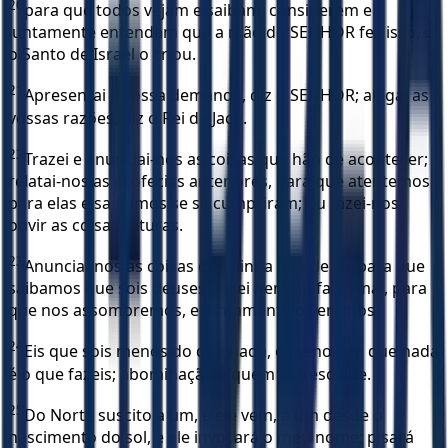
20
para que todos vejam e saibam, considerem e
juntamente entendam que a mão do SENHOR fez isso, e
o Santo de Israel o criou.
21
Apresentai a vossa demanda, diz o SENHOR; alegai as
vossas razões, diz o Rei de Jacó.
22
Trazei e anunciai-nos as coisas que hão de acontecer;
relatai-nos as profecias anteriores, para que atentemos
para elas e saibamos se se cumpriram; ou fazei-nos
ouvir as coisas futuras.
23
Anunciai-nos as coisas que ainda hão de vir, para que
saibamos que sois deuses; fazei bem ou fazei mal, para
que nos assombremos, e juntamente o veremos.
24
Eis que sois menos do que nada, e menos do que nada
é o que fazeis; abominação é quem vos escolhe.
25
Do Norte suscito a um, e ele vem, a um desde o
nascimento do sol, e ele invocará o meu nome; pisará