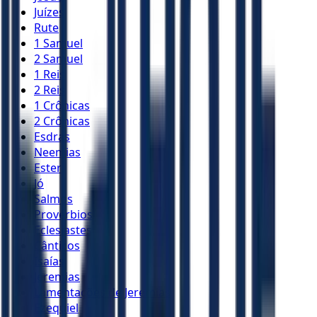
Juízes
Rute
1 Samuel
2 Samuel
1 Reis
2 Reis
1 Crônicas
2 Crônicas
Esdras
Neemias
Ester
Jó
Salmos
Provérbios
Eclesiastes
Cânticos
Isaías
Jeremias
Lamentações de Jeremias
Ezequiel