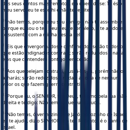
dos seus cantos mais remotos, e a quem disse: Tu és o
meu servo, eu te escolhi e não te rejeitei,
10
não temas, porque eu sou contigo; não te assombres,
porque eu sou o teu Deus; eu te fortaleço, e te ajudo, e
te sustento com a minha destra fiel.
11
Eis que envergonhados e confundidos serão todos os
que estão indignados contra ti; serão reduzidos a nada,
e os que contendem contigo perecerão.
12
Aos que pelejam contra ti, buscá-los-ás, porém não os
acharás; serão reduzidos a nada e a coisa de nenhum
valor os que fazem guerra contra ti.
13
Porque eu, o SENHOR, teu Deus, te tomo pela tua mão
direita e te digo: Não temas, que eu te ajudo.
14
Não temas, ó vermezinho de Jacó, povozinho de Israel;
eu te ajudo, diz o SENHOR, e o teu Redentor é o Santo de
Israel.