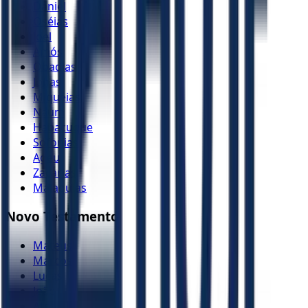
Daniel
Oséias
Joel
Amós
Obadias
Jonas
Miquéias
Naum
Habacuque
Sofonias
Ageu
Zacarias
Malaquias
Novo Testamento
Mateus
Marcos
Lucas
João
Atos