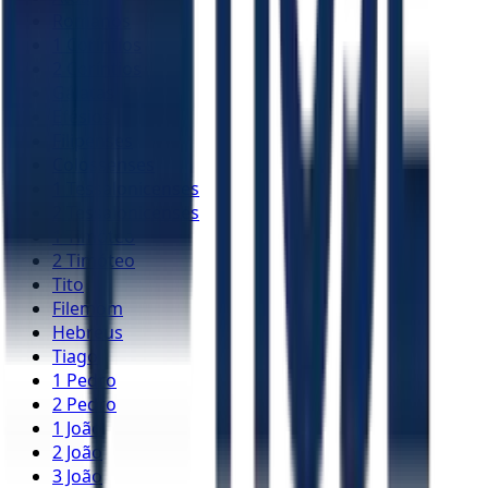
Romanos
1 Coríntios
2 Coríntios
Gálatas
Efésios
Filipenses
Colossenses
1 Tessalonicenses
2 Tessalonicenses
1 Timóteo
2 Timóteo
Tito
Filemom
Hebreus
Tiago
1 Pedro
2 Pedro
1 João
2 João
3 João