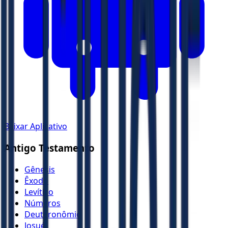
Baixar Aplicativo
Antigo Testamento
Gênesis
Êxodo
Levítico
Números
Deuteronômio
Josué