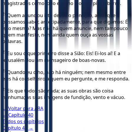
magistrados como lodo e como o oleiro pisa o barro.
26
Quem anunciou isto desde o princípio, a fim que o
possamos saber, antecipadamente, para que digamos: É
isso mesmo? Mas não há quem anuncie, nem tampouco
quem manifeste, nem ainda quem ouça as vossas
palavras.
27
Eu sou o que primeiro disse a Sião: Eis! Ei-los aí! E a
Jerusalém dou um mensageiro de boas-novas.
28
Quando eu olho, não há ninguém; nem mesmo entre
eles há conselheiro a quem eu pergunte, e me responda.
29
Eis que todos são nada; as suas obras são coisa
nenhuma; as suas imagens de fundição, vento e vácuo.
← Voltar para
ARA
← Capítulo
40
Todos os capítulos
Capítulo
42
→