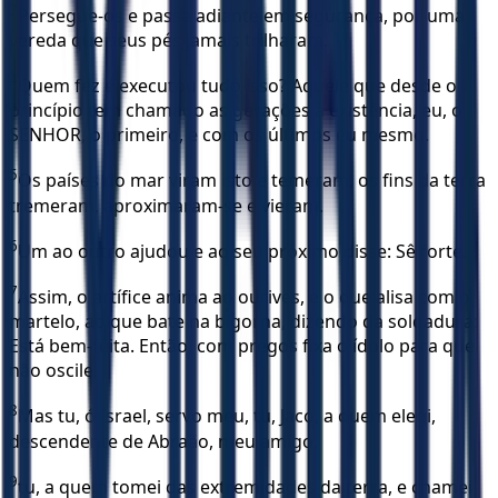
3
Persegue-os e passa adiante em segurança, por uma
vereda que seus pés jamais trilharam.
4
Quem fez e executou tudo isso? Aquele que desde o
princípio tem chamado as gerações à existência, eu, o
SENHOR, o primeiro, e com os últimos eu mesmo.
5
Os países do mar viram isto e temeram, os fins da terra
tremeram, aproximaram-se e vieram.
6
Um ao outro ajudou e ao seu próximo disse: Sê forte.
7
Assim, o artífice anima ao ourives, e o que alisa com o
martelo, ao que bate na bigorna, dizendo da soldadura:
Está bem-feita. Então, com pregos fixa o ídolo para que
não oscile.
8
Mas tu, ó Israel, servo meu, tu, Jacó, a quem elegi,
descendente de Abraão, meu amigo,
9
tu, a quem tomei das extremidades da terra, e chamei