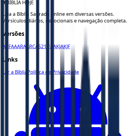
✝️
BÍBLIA HOJE
Leia a Bíblia Sagrada online em diversas versões.
Versículos diários, devocionais e navegação completa.
Versões
ACF
AA
ARA
ARC
AS21
JFAA
KJA
KJF
Links
Ler a Bíblia
Política de Privacidade