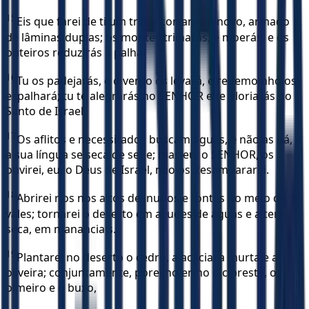
15
Eis que farei de ti um trilho cortante e novo, armado
de lâminas duplas; os montes trilharás, e moerás, e os
outeiros reduzirás a palha.
16
Tu os padejarás, e o vento os levará, e redemoinho os
espalhará; tu te alegrarás no SENHOR e te gloriarás no
Santo de Israel.
17
Os aflitos e necessitados buscam águas, e não as há, e
a sua língua se seca de sede; mas eu, o SENHOR, os
ouvirei, eu, o Deus de Israel, não os desampararei.
18
Abrirei rios nos altos desnudos e fontes no meio dos
vales; tornarei o deserto em açudes de águas e a terra
seca, em mananciais.
19
Plantarei no deserto o cedro, a acácia, a murta e a
oliveira; conjuntamente, porei no ermo o cipreste, o
olmeiro e o buxo,