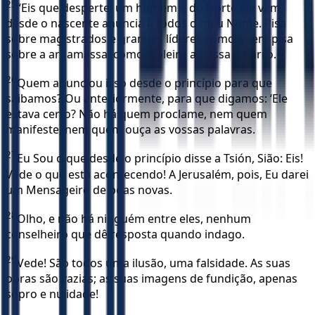
25
“Eis que despertei um homem e do Norte ele vem;
desde o nascente anuncia a todos o meu Nome. Pisa
sobre magistrados e grandes líderes como quem pisa
sobre a argamassa, como o oleiro amassa o barro.
26
Quem anunciou isso desde o princípio para que
saibamos? Ou anteriormente, para que digamos: ‘Ele
estava certo? Não há quem proclame, nem quem
manifeste, nem quem ouça as vossas palavras.
27
Eu Sou o que desde o princípio disse a Tsión, Sião: Eis!
Vede o que está acontecendo! A Jerusalém, pois, Eu darei
um Mensageiro de boas novas.
28
Olho, e não há ninguém entre eles, nenhum
conselheiro que dê resposta quando indago.
29
Vede! São todos uma ilusão, uma falsidade. As suas
obras são vazias; as suas imagens de fundição, apenas
sopro e nulidade!