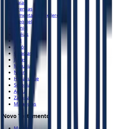
Isaías
Jeremias
Lamentações de Jeremias
Ezequiel
Daniel
Oséias
Joel
Amós
Obadias
Jonas
Miquéias
Naum
Habacuque
Sofonias
Ageu
Zacarias
Malaquias
Novo Testamento
Mateus