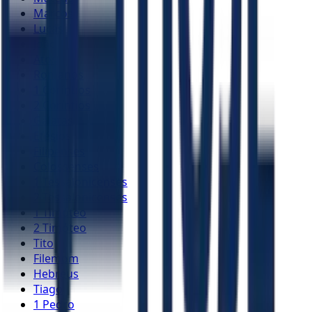
Marcos
Lucas
João
Atos
Romanos
1 Coríntios
2 Coríntios
Gálatas
Efésios
Filipenses
Colossenses
1 Tessalonicenses
2 Tessalonicenses
1 Timóteo
2 Timóteo
Tito
Filemom
Hebreus
Tiago
1 Pedro