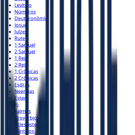
Levítico
Números
Deuteronômio
Josué
Juízes
Rute
1 Samuel
2 Samuel
1 Reis
2 Reis
1 Crônicas
2 Crônicas
Esdras
Neemias
Ester
Jó
Salmos
Provérbios
Eclesiastes
Cânticos