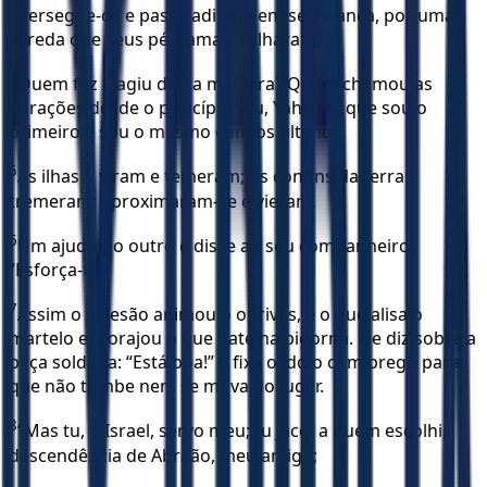
3
Persegue-os e passa adiante em segurança, por uma
vereda que seus pés jamais trilharam.
4
Quem fez e agiu desta maneira? Quem chamou as
gerações desde o princípio? Eu, Yahweh, que sou o
primeiro e sou o mesmo com os últimos.
5
As ilhas o viram e temeram; os confins da terra
tremeram; aproximaram-se e vieram.
6
Um ajudou o outro e disse ao seu companheiro:
“Esforça-te!”
7
Assim o artesão animou o ourives, e o que alisa o
martelo encorajou o que bate na bigorna. Ele diz sobre a
peça soldada: “Está boa!” E fixa o ídolo com prego para
que não tombe nem se mova do lugar.
8
“Mas tu, ó Israel, servo meu; tu Jacó, a quem escolhi,
descendência de Abraão, meu amigo;