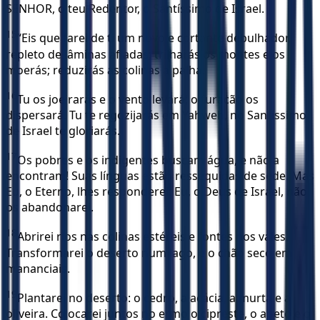
SENHOR, o teu Redentor, o Santíssimo de Israel.
15
“Eis que farei de ti um novo e cortante debulhador,
repleto de lâminas afiadas; trilharás os montes e os
moerás; reduzirás as colinas a palha.
16
Tu os joeirarás e o vento levará; o furacão os
dispersará. Tu te regozijarás em Yahweh, no Santíssimo
de Israel te gloriarás.
17
Os pobres e os indigentes buscam água, e não a
encontram! Suas línguas estão ressequidas de sede. Mas
Eu, o Eterno, lhes responderei; Eu, o Deus de Israel, não
os abandonarei.
18
Abrirei rios nas colinas estéreis e fontes nos vales.
Transformarei o deserto num lago, e o chão seco em
mananciais.
19
Plantarei no deserto: o cedro, a acácia, a murta e a
oliveira. Colocarei juntos no ermo o cipreste, o abeto e o