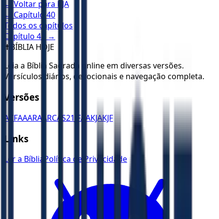
← Voltar para
KJA
← Capítulo
40
Todos os capítulos
Capítulo
42
→
✝️
BÍBLIA HOJE
Leia a Bíblia Sagrada online em diversas versões.
Versículos diários, devocionais e navegação completa.
Versões
ACF
AA
ARA
ARC
AS21
JFAA
KJA
KJF
Links
Ler a Bíblia
Política de Privacidade