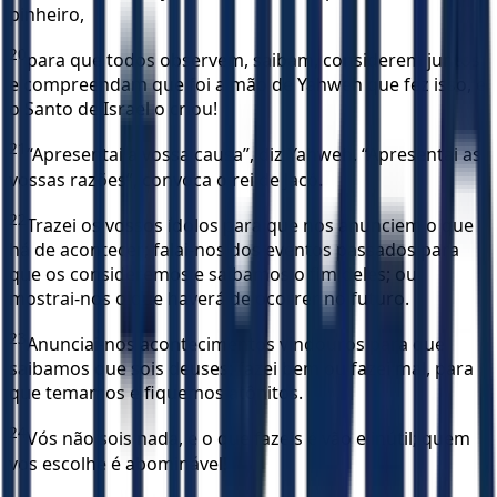
pinheiro,
20
para que todos observem, saibam, considerem juntos
e compreendam que foi a mão de Yahweh que fez isso, e
o Santo de Israel o criou!
21
“Apresentai a vossa causa”, diz Yahweh. “Apresentai as
vossas razões”, convoca o rei de Jacó.
22
Trazei os vossos ídolos para que nos anunciem o que
há de acontecer; falai-nos dos eventos passados para
que os consideremos e saibamos o fim deles; ou
mostrai-nos o que haverá de ocorrer no futuro.
23
Anunciai-nos acontecimentos vindouros para que
saibamos que sois deuses; fazei bem ou fazei mal, para
que temamos e fiquemos atônitos.
24
Vós não sois nada, e o que fazeis é vão e inútil; quem
vos escolhe é abominável!