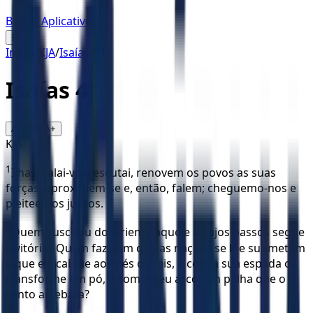
Baixar Aplicativo
☰
Início
/
KJA
/
Isaías
/
41
Isaías
41
16
A-
A+
KJA
1
Ilhas, calai-vos, escutai, renovem os povos as suas
forças, aproximem-se e, então, falem; cheguemo-nos e
pleiteemos juntos.
2
Quem suscitou do Oriente aquele a cujos passos segue
a vitória? Quem faz com que as nações se lhe submetam
e que ele calque aos pés os reis, e com a sua espada os
transforme em pó, e com o seu arco, em palha que o
vento arrebata?