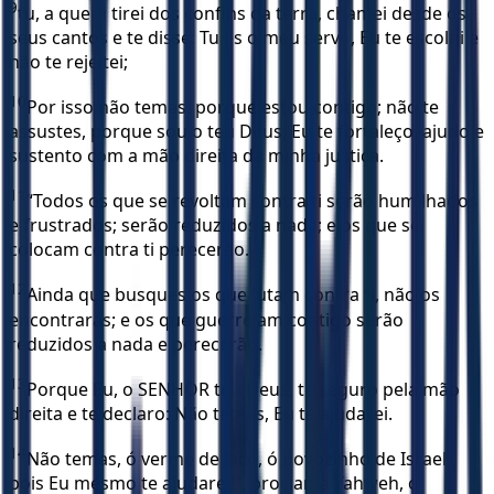
9
tu, a quem tirei dos confins da terra, chamei desde os
seus cantos e te disse: Tu és o meu servo, Eu te escolhi e
não te rejeitei;
10
Por isso não temas, porque estou contigo; não te
assustes, porque sou o teu Deus; Eu te fortaleço, ajudo e
sustento com a mão direita da minha justiça.
11
“Todos os que se revoltam contra ti serão humilhados
e frustrados; serão reduzidos a nada; e os que se
colocam contra ti perecerão.
12
Ainda que busques os que lutam contra ti, não os
encontrarás; e os que guerreiam contigo serão
reduzidos a nada e perecerão.
13
Porque Eu, o SENHOR teu Deus, te seguro pela mão
direita e te declaro: Não temas, Eu te ajudarei.
14
Não temas, ó verme de Jacó, ó povozinho de Israel,
pois Eu mesmo te ajudarei!”, proclama Yahweh, o