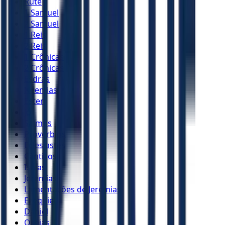
Rute
1 Samuel
2 Samuel
1 Reis
2 Reis
1 Crônicas
2 Crônicas
Esdras
Neemias
Ester
Jó
Salmos
Provérbios
Eclesiastes
Cânticos
Isaías
Jeremias
Lamentações de Jeremias
Ezequiel
Daniel
Oséias