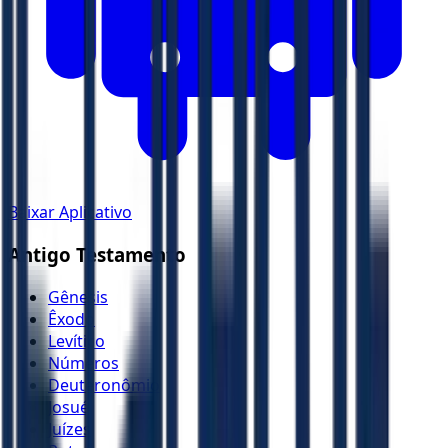
Baixar Aplicativo
Antigo Testamento
Gênesis
Êxodo
Levítico
Números
Deuteronômio
Josué
Juízes