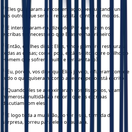
10
Eles guardaram a recomendação, perguntando uns
aos outros que seria o ressuscitar dentre os mortos.
11
E interrogaram-no, dizendo: Por que dizem os
escribas ser necessário que Elias venha primeiro?
12
Então, ele lhes disse: Elias, vindo primeiro, restaurará
todas as coisas; como, pois, está escrito sobre o Filho do
Homem que sofrerá muito e será aviltado?
13
Eu, porém, vos digo que Elias já veio, e fizeram com ele
tudo o que quiseram, como a seu respeito está escrito.
14
Quando eles se aproximaram dos discípulos, viram
numerosa multidão ao redor e que os escribas
discutiam com eles.
15
E logo toda a multidão, ao ver Jesus, tomada de
surpresa, correu para ele e o saudava.