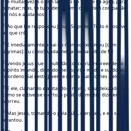
e muitas vezes o tem lançado no fogo e na água, para
o matar; mas, se tu podes alguma coisa, tem compaixão
de nós e ajuda-nos.
23
Ao que lhe respondeu Jesus: Se podes! Tudo é possível
ao que crê.
24
E imediatamente o pai do menino exclamou [com
lágrimas]: Eu creio! Ajuda-me na minha falta de fé!
25
Vendo Jesus que a multidão concorria, repreendeu o
espírito imundo, dizendo-lhe: Espírito mudo e surdo, eu
te ordeno: Sai deste jovem e nunca mais tornes a ele.
26
E ele, clamando e agitando-o muito, saiu, deixando-o
como se estivesse morto, a ponto de muitos dizerem:
Morreu.
27
Mas Jesus, tomando-o pela mão, o ergueu, e ele se
levantou.
28