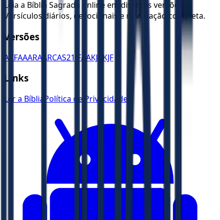
Leia a Bíblia Sagrada online em diversas versões.
Versículos diários, devocionais e navegação completa.
Versões
ACF
AA
ARA
ARC
AS21
JFAA
KJA
KJF
Links
Ler a Bíblia
Política de Privacidade