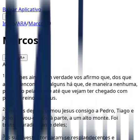
Baixar Aplicativo
☰
Início
/
ARA
/
Marcos
/
9
Marcos
9
16
A-
A+
ARA
1
Dizia-lhes ainda: Em verdade vos afirmo que, dos que
aqui se encontram, alguns há que, de maneira nenhuma,
passarão pela morte até que vejam ter chegado com
poder o reino de Deus.
2
Seis dias depois, tomou Jesus consigo a Pedro, Tiago e
João e levou-os sós, à parte, a um alto monte. Foi
transfigurado diante deles;
3
as suas vestes tornaram-se resplandecentes e