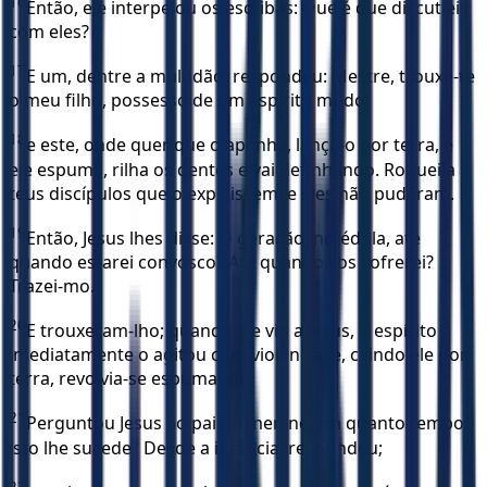
16
Então, ele interpelou os escribas: Que é que discutíeis
com eles?
17
E um, dentre a multidão, respondeu: Mestre, trouxe-te
o meu filho, possesso de um espírito mudo;
18
e este, onde quer que o apanha, lança-o por terra, e
ele espuma, rilha os dentes e vai definhando. Roguei a
teus discípulos que o expelissem, e eles não puderam.
19
Então, Jesus lhes disse: Ó geração incrédula, até
quando estarei convosco? Até quando vos sofrerei?
Trazei-mo.
20
E trouxeram-lho; quando ele viu a Jesus, o espírito
imediatamente o agitou com violência, e, caindo ele por
terra, revolvia-se espumando.
21
Perguntou Jesus ao pai do menino: Há quanto tempo
isto lhe sucede? Desde a infância, respondeu;
22