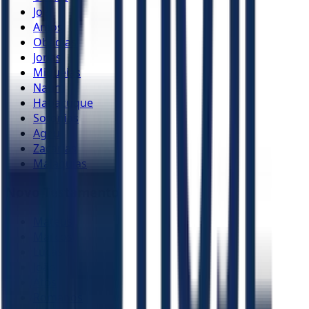
Joel
Amós
Obadias
Jonas
Miquéias
Naum
Habacuque
Sofonias
Ageu
Zacarias
Malaquias
Novo Testamento
Mateus
Marcos
Lucas
João
Atos
Romanos