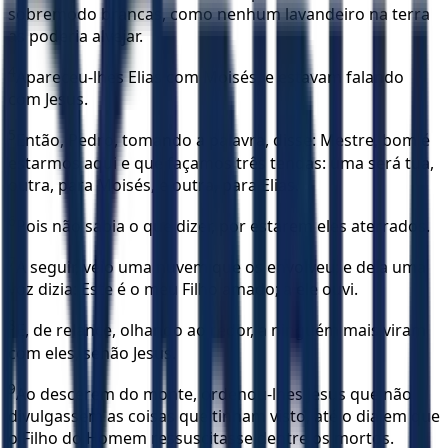
sobremodo brancas, como nenhum lavandeiro na terra
as poderia alvejar.
4
Apareceu-lhes Elias com Moisés, e estavam falando
com Jesus.
5
Então, Pedro, tomando a palavra, disse: Mestre, bom é
estarmos aqui e que façamos três tendas: uma será tua,
outra, para Moisés, e outra, para Elias.
6
Pois não sabia o que dizer, por estarem eles aterrados.
7
A seguir, veio uma nuvem que os envolveu; e dela uma
voz dizia: Este é o meu Filho amado; a ele ouvi.
8
E, de relance, olhando ao redor, a ninguém mais viram
com eles, senão Jesus.
9
Ao descerem do monte, ordenou-lhes Jesus que não
divulgassem as coisas que tinham visto, até o dia em que
o Filho do Homem ressuscitasse dentre os mortos.