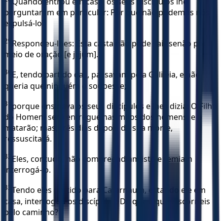
Quando entrou em casa, os seus discípulos lhe
perguntaram em particular: Por que não pudemos nós
expulsá-lo?
29
Respondeu-lhes: Esta casta não pode sair senão por
meio de oração [e jejum].
30
E, tendo partido dali, passavam pela Galileia, e não
queria que ninguém o soubesse;
31
porque ensinava os seus discípulos e lhes dizia: O Filho
do Homem será entregue nas mãos dos homens, e o
matarão; mas, três dias depois da sua morte,
ressuscitará.
32
Eles, contudo, não compreendiam isto e temiam
interrogá-lo.
33
Tendo eles partido para Cafarnaum, estando ele em
casa, interrogou os discípulos: De que é que discorríeis
pelo caminho?