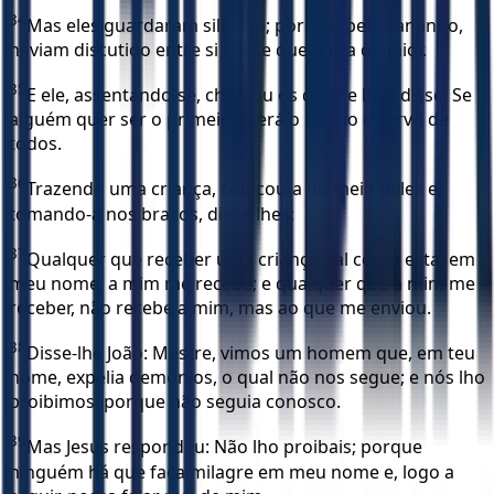
34
Mas eles guardaram silêncio; porque, pelo caminho,
haviam discutido entre si sobre quem era o maior.
35
E ele, assentando-se, chamou os doze e lhes disse: Se
alguém quer ser o primeiro, será o último e servo de
todos.
36
Trazendo uma criança, colocou-a no meio deles e,
tomando-a nos braços, disse-lhes:
37
Qualquer que receber uma criança, tal como esta, em
meu nome, a mim me recebe; e qualquer que a mim me
receber, não recebe a mim, mas ao que me enviou.
38
Disse-lhe João: Mestre, vimos um homem que, em teu
nome, expelia demônios, o qual não nos segue; e nós lho
proibimos, porque não seguia conosco.
39
Mas Jesus respondeu: Não lho proibais; porque
ninguém há que faça milagre em meu nome e, logo a