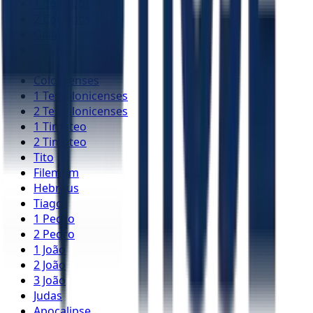
1 Coríntios
2 Coríntios
Gálatas
Efésios
Filipenses
Colossenses
1 Tessalonicenses
2 Tessalonicenses
1 Timóteo
2 Timóteo
Tito
Filemom
Hebreus
Tiago
1 Pedro
2 Pedro
1 João
2 João
3 João
Judas
Apocalipse