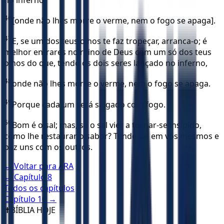
46
[onde não lhes morre o verme, nem o fogo se apaga].
47
E, se um dos teus olhos te faz tropeçar, arranca-o; é
melhor entrares no reino de Deus com um só dos teus
olhos do que, tendo os dois seres lançado no inferno,
48
onde não lhes morre o verme, nem o fogo se apaga.
49
Porque cada um será salgado com fogo.
50
Bom é o sal; mas, se o sal vier a tornar-se insípido,
como lhe restaurar o sabor? Tende sal em vós mesmos e
paz uns com os outros.
← Voltar para
ARA
← Capítulo
8
Todos os capítulos
Capítulo
10
→
✝️
BÍBLIA HOJE