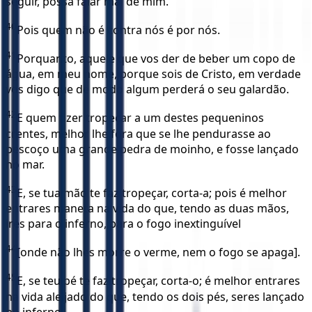
seguir, possa falar mal de mim.
40
Pois quem não é contra nós é por nós.
41
Porquanto, aquele que vos der de beber um copo de
água, em meu nome, porque sois de Cristo, em verdade
vos digo que de modo algum perderá o seu galardão.
42
E quem fizer tropeçar a um destes pequeninos
crentes, melhor lhe fora que se lhe pendurasse ao
pescoço uma grande pedra de moinho, e fosse lançado
no mar.
43
E, se tua mão te faz tropeçar, corta-a; pois é melhor
entrares maneta na vida do que, tendo as duas mãos,
ires para o inferno, para o fogo inextinguível
44
[onde não lhes morre o verme, nem o fogo se apaga].
45
E, se teu pé te faz tropeçar, corta-o; é melhor entrares
na vida aleijado do que, tendo os dois pés, seres lançado
no inferno