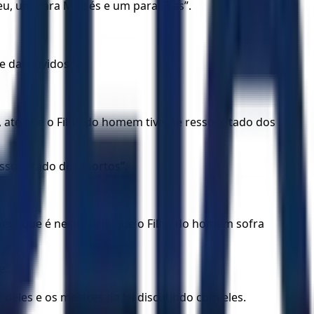
eu, um para Moisés e um para Elias”.
 dai ouvidos!”.
até que o Filho do homem tivesse ressuscitado dos
ssuscitado dos mortos”.
também que é necessário que o Filho do homem sofra
e”.
les e os mestres da lei discutindo com eles.