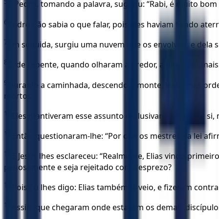
5
E Pedro, tomando a palavra, sugeriu: “Rabi, é muito bom
6
Pedro não sabia o que falar, pois eles haviam ficado ater
7
Em seguida, surgiu uma nuvem que os envolveu, e dela so
8
E, de repente, quando olharam ao redor, a ninguém mais 
9
Durante a caminhada, descendo o monte, Jesus lhes ord
mortos.
10
Eles mantiveram esse assunto exclusivamente entre si,
11
Então questionaram-lhe: “Por que os mestres da lei afi
12
E Jesus lhes esclareceu: “Realmente, Elias vindo primei
penosamente e seja rejeitado com desprezo?
13
Pois Eu lhes digo: Elias também já veio, e fizeram contr
14
Assim que chegaram onde estavam os demais discípulos