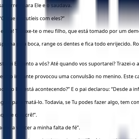
a correu para Ele e o saudava.
 “O que discutíeis com eles?”
stre! Trouxe-te o meu filho, que está tomado por um demô
puma pela boca, range os dentes e fica todo enrijecido. Rog
arei Eu junto a vós? Até quando vos suportarei? Trazei-o a
o mesmo instante provocou uma convulsão no menino. Este c
isto lhe está acontecendo?” E o pai declarou: “Desde a inf
ua, para matá-lo. Todavia, se Tu podes fazer algo, tem co
quele que crê!”.
-me a vencer a minha falta de fé”.