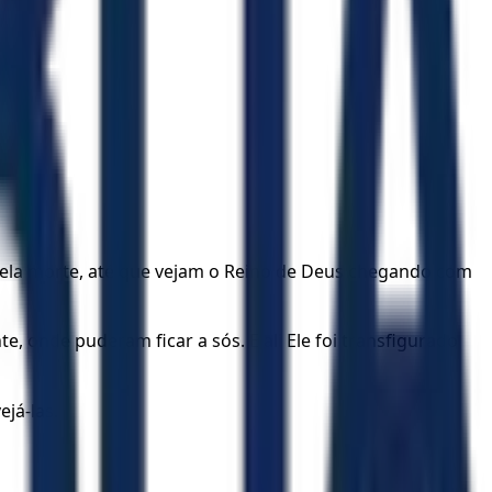
pela morte, até que vejam o Reino de Deus chegando com
, onde puderam ficar a sós. E ali Ele foi transfigurado
já-las.