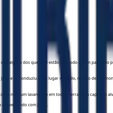
ro que alguns dos que aqui estão de modo algum passarão 
 João e os conduziu a um lugar retirado, no alto de um monte
como nenhum lavandeiro em toda a terra seria capaz de alve
am conversando com Jesus.