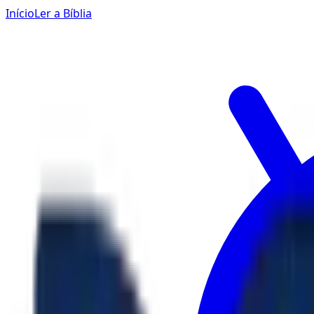
Início
Ler a Bíblia