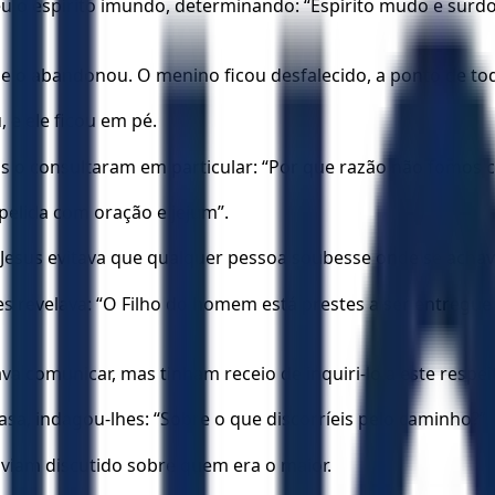
 o espírito imundo, determinando: “Espírito mudo e surdo,
e o abandonou. O menino ficou desfalecido, a ponto de tod
 e ele ficou em pé.
os o consultaram em particular: “Por que razão não fomos c
xpelida com oração e jejum”.
 E Jesus evitava que qualquer pessoa soubesse onde se acha
hes revelava: “O Filho do homem está prestes a ser entregu
va comunicar, mas tinham receio de inquiri-lo a este respe
, indagou-lhes: “Sobre o que discorríeis pelo caminho?”
aviam discutido sobre quem era o maior.