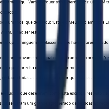
 estarmos aqui! Vamos erguer três tabernáculos: um será t
rorizados.
ou uma voz, que declarou: “Este é o Meu Filho amado, a Ele
viram, a não ser Jesus.
enou que a ninguém revelassem o que haviam presenciado, 
 mas comentavam sobre qual o significado da expressão “re
rmam que é preciso que Elias venha primeiro?”
ro, restaura todas as coisas. Agora, por que está escrito 
a ele tudo o que desejaram, como está escrito a respeito del
, observaram um grande aglomerado de pessoas ao redor de