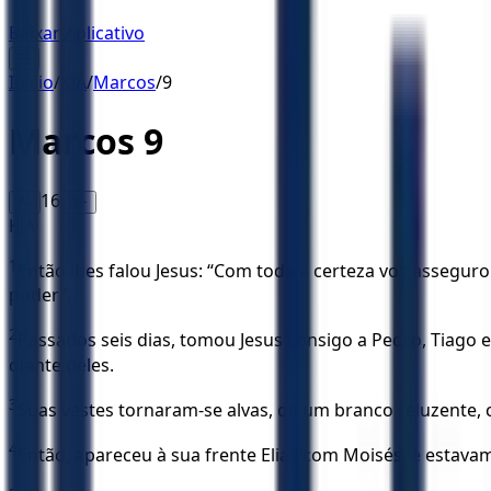
Baixar Aplicativo
☰
Início
/
KJA
/
Marcos
/
9
Marcos
9
16
A-
A+
KJA
1
Então lhes falou Jesus: “Com toda a certeza vos assegu
poder”.
2
Passados seis dias, tomou Jesus consigo a Pedro, Tiago e
diante deles.
3
Suas vestes tornaram-se alvas, de um branco reluzente, 
4
Então, apareceu à sua frente Elias com Moisés, e estav