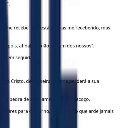
dos”.
ue me recebe, não está apenas me recebendo, mas
 pois, afinal, ele não era um dos nossos”.
ogo em seguida.
es a Cristo, de maneira alguma perderá a sua
 uma pedra de asno amarrada ao pescoço.
ãos, ires para o inferno, onde o fogo que arde jamais