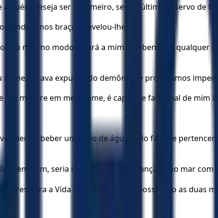
 alguém deseja ser o primeiro, será o último, e servo de to
tomando-a nos braços, revelou-lhes:
dor, do mesmo modo estará a mim recebendo; e qualquer q
nome, estava expulsando demônios e procuramos impedi-lo;
ze um milagre em meu nome, é capaz de falar mal de mim l
vos der de beber um copo de água, pelo fato de pertencerd
crêem em mim, seria melhor que fosse lançado no mar com
r entrares para a Vida mutilado do que, possuindo as duas m