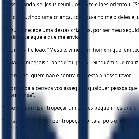
35
Assentando-se, Jesus reuniu os Doze e lhes orientou: “Se
36
E, conduzindo uma criança, colocou-a no meio deles e, 
37
“Quem recebe uma destas crianças, por ser meu segui
igualmente àquele que me enviou”.
38
Contou-lhe João: “Mestre, vimos um homem que, em teu 
39
“Não o impeçais!”- ponderou Jesus. “Ninguém que reali
40
Portanto, quem não é contra nós, está a nosso favor.
41
Com toda a certeza vos asseguro, qualquer pessoa que 
recompensa”.
42
“Se alguém fizer tropeçar um destes pequeninos que 
43
E, se a tua mão te fizer tropeçar, corta-a, pois é melho
arrefece.
44