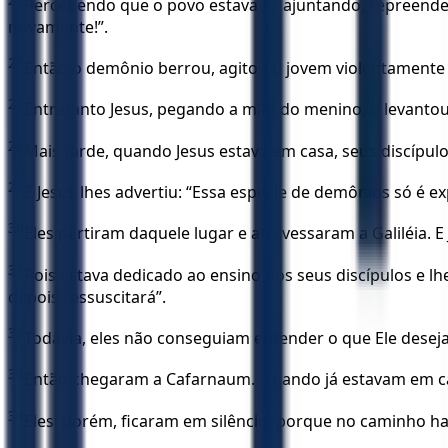
Percebendo que o povo estava se ajuntando, repreendeu
novamente!”.
26
Então o demônio berrou, agitou o jovem violentamente 
27
Entretanto Jesus, pegando a mão do menino, o levantou,
28
Mais tarde, quando Jesus estava em casa, seus discípul
29
E Jesus lhes advertiu: “Essa espécie de demônios só é e
30
Eles partiram daquele lugar e atravessaram a Galiléia.
31
Pois estava dedicado ao ensino dos seus discípulos e l
depois ressuscitará”.
32
Todavia, eles não conseguiam entender o que Ele deseja
33
Então chegaram a Cafarnaum. Quando já estavam em casa
34
Eles, porém, ficaram em silêncio; porque no caminho h