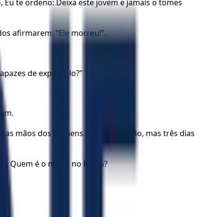
 Eu te ordeno: Deixa este jovem e jamais o tomes
os afirmarem: “Ele morreu!”.
apazes de expulsá-lo?”
vam.
e nas mãos dos homens. Eles o matarão, mas três dias
ito. Quem é o maior no Reino?