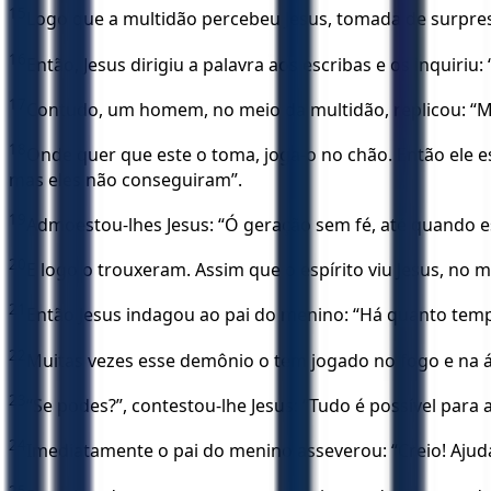
15
Logo que a multidão percebeu Jesus, tomada de surpres
16
Então, Jesus dirigiu a palavra aos escribas e os inquiriu:
17
Contudo, um homem, no meio da multidão, replicou: “Me
18
Onde quer que este o toma, joga-o no chão. Então ele es
mas eles não conseguiram”.
19
Admoestou-lhes Jesus: “Ó geração sem fé, até quando est
20
E logo o trouxeram. Assim que o espírito viu Jesus, n
21
Então Jesus indagou ao pai do menino: “Há quanto tempo 
22
Muitas vezes esse demônio o tem jogado no fogo e na ág
23
“Se podes?”, contestou-lhe Jesus: “Tudo é possível para a
24
Imediatamente o pai do menino asseverou: “Creio! Ajuda
25