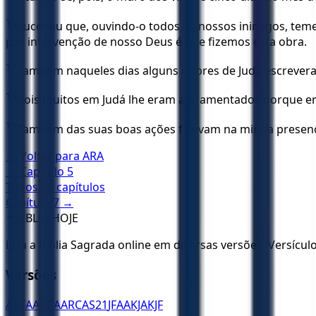
16
Sucedeu que, ouvindo-o todos os nossos inimigos, tem
por intervenção de nosso Deus é que fizemos esta obra.
17
Também naqueles dias alguns nobres de Judá escreveram 
18
Pois muitos em Judá lhe eram ajuramentados porque era g
19
Também das suas boas ações falavam na minha presença, 
← Voltar para
ARA
← Capítulo
5
Todos os capítulos
Capítulo
7
→
✝️
BÍBLIA HOJE
Leia a Bíblia Sagrada online em diversas versões. Versícu
Versões
ACF
AA
ARA
ARC
AS21
JFAA
KJA
KJF