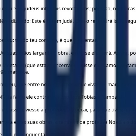
e tu e os judeus intentais revoltar-vos; por isso, reedificas
ém, dizendo: Este é rei em Judá. Ora, o rei ouvirá isso, se
deu; tu, do teu coração, é que o inventas.
s suas mãos largarão a obra, e não se efetuará. Agora, poi
 de Meetabel (que estava encerrado), disse ele: Vamos junt
rão matar-te.
mo eu, que entre no templo para que viva? De maneira ne
ofecia falou ele contra mim, porque Tobias e Sambalate o 
 eu, assim, viesse a proceder e a pecar, para que tivessem
ante a estas suas obras, e também da profetisa Noadia e 
 elul, em cinquenta e dois dias.