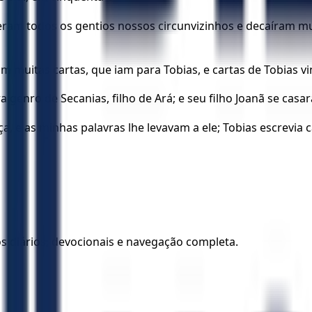
eram todos os gentios nossos circunvizinhos e decaíram m
muitas cartas, que iam para Tobias, e cartas de Tobias vi
enro de Secanias, filho de Ará; e seu filho Joanã se casara
e as minhas palavras lhe levavam a ele; Tobias escrevia c
los diários, devocionais e navegação completa.