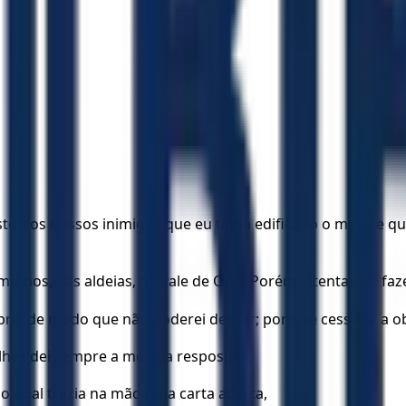
sto dos nossos inimigos que eu tinha edificado o muro e qu
-nos, nas aldeias, no vale de Ono. Porém intentavam faz
bra, de modo que não poderei descer; por que cessaria a o
lhes dei sempre a mesma resposta.
o qual trazia na mão uma carta aberta,