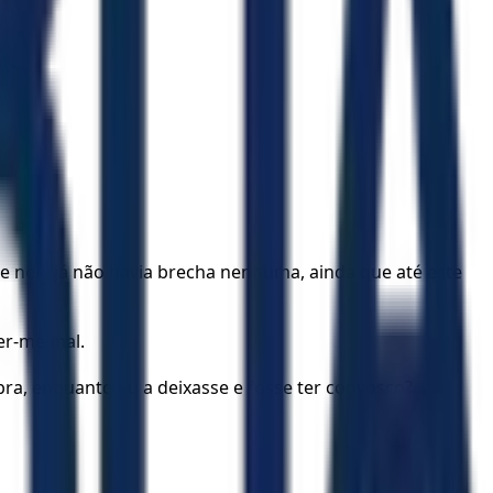
e nele já não havia brecha nenhuma, ainda que até este
er-me mal.
bra, enquanto eu a deixasse e fosse ter convosco?