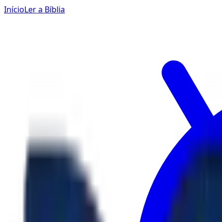
Início
Ler a Bíblia