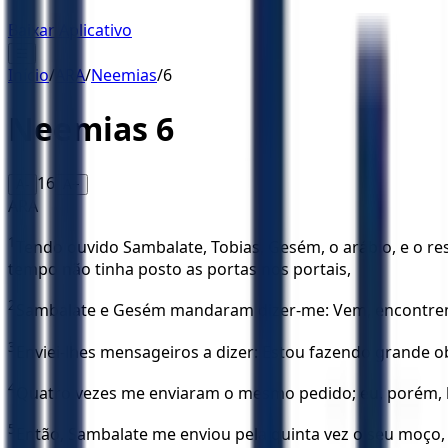
Baixar Aplicativo
☰
Início
/
ARA
/
Neemias
/
6
Neemias
6
16
A-
A+
ARA
1
Tendo ouvido Sambalate, Tobias, Gesém, o arábio, e o re
tempo não tinha posto as portas nos portais,
2
Sambalate e Gesém mandaram dizer-me: Vem, encontremo
3
Enviei-lhes mensageiros a dizer: Estou fazendo grande o
4
Quatro vezes me enviaram o mesmo pedido; eu, porém, 
5
Então, Sambalate me enviou pela quinta vez o seu moço, 