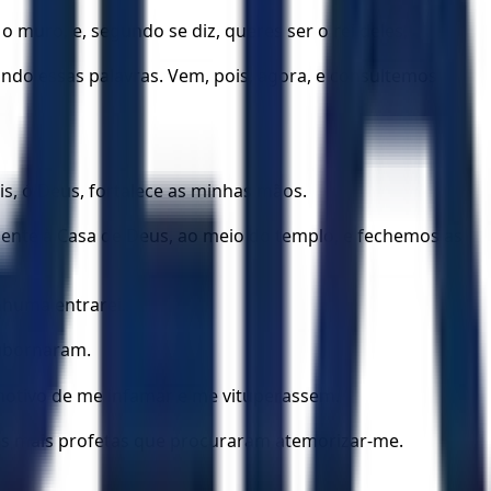
 o muro, e, segundo se diz, queres ser o rei deles,
gundo essas palavras. Vem, pois, agora, e consultemos
s, ó Deus, fortalece as minhas mãos.
amente à Casa de Deus, ao meio do templo, e fechemos as
nhuma entrarei.
subornaram.
 motivo de me infamar e me vituperassem.
dos mais profetas que procuraram atemorizar-me.