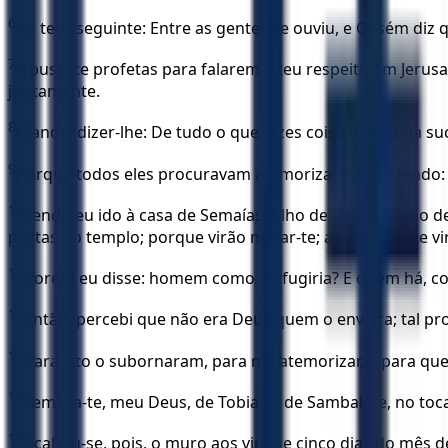
6
do teor seguinte: Entre as gentes se ouviu, e Gesém diz qu
7
e puseste profetas para falarem a teu respeito em Jerusal
juntamente.
8
Mandei dizer-lhe: De tudo o que dizes coisa nenhuma suce
9
Porque todos eles procuravam atemorizar-nos, dizendo: A
10
Tendo eu ido à casa de Semaías, filho de Delaías, filho
portas do templo; porque virão matar-te; aliás, de noite vi
11
Porém eu disse: homem como eu fugiria? E quem há, co
12
Então, percebi que não era Deus quem o enviara; tal pr
13
Para isto o subornaram, para me atemorizar, e para que
14
Lembra-te, meu Deus, de Tobias e de Sambalate, no toc
15
Acabou-se, pois, o muro aos vinte e cinco dias do mês de