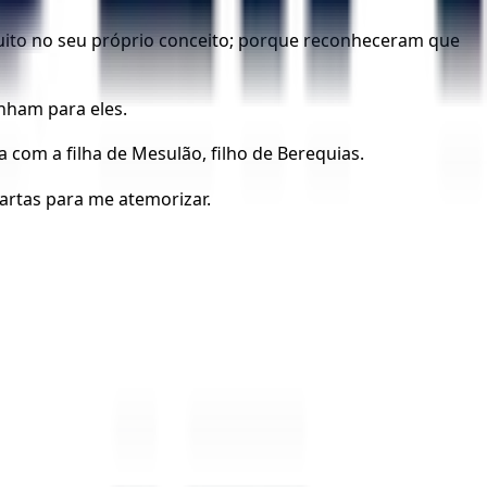
uito no seu próprio conceito; porque reconheceram que
nham para eles.
 com a filha de Mesulão, filho de Berequias.
artas para me atemorizar.