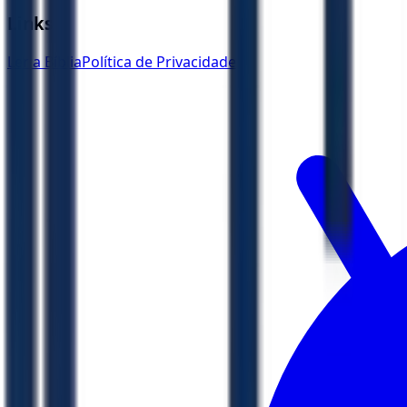
Links
Ler a Bíblia
Política de Privacidade