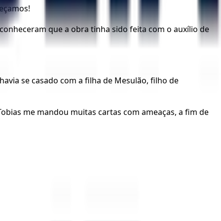
meçamos!
onheceram que a obra tinha sido feita com o auxílio de
 havia se casado com a filha de Mesulão, filho de
Tobias me mandou muitas cartas com ameaças, a fim de