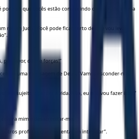
é por isso que vocês estão construindo o muro. Ele afirma
rei em Judá!’ Você pode ficar certo de que vou levar
ão”.
 por favor, dê-me forças!”
inha recebido uma mensagem de Deus. “Vamos esconder-nos
tarei sujeito a perder a vida. Não, eu não vou fazer isso!”
o contra mim e desacreditar-me.
s outros profetas que me tentaram intimidar”.