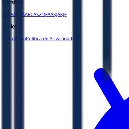
Versões
ACF
AA
ARA
ARC
AS21
JFAA
KJA
KJF
Links
Ler a Bíblia
Política de Privacidade