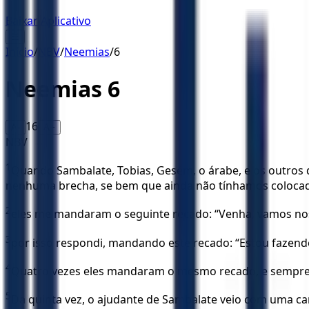
Baixar Aplicativo
☰
Início
/
NBV
/
Neemias
/
6
Neemias
6
16
A-
A+
NBV
1
Quando Sambalate, Tobias, Gesém, o árabe, e os outros
nenhuma brecha, se bem que ainda não tínhamos colocado
2
eles me mandaram o seguinte recado: “Venha, vamos no
3
por isso respondi, mandando este recado: “Estou fazend
4
Quatro vezes eles mandaram o mesmo recado, e sempre
5
Da quinta vez, o ajudante de Sambalate veio com uma ca