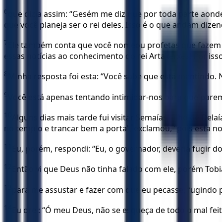
6
que dizia assim: “Gesém me diz que por toda parte aonde 
que você planeja ser o rei deles. Isso é o que andam dizen
7
Ele também conta que você nomeou profetas que fazem ca
essas notícias ao conhecimento do rei Artaxerxes! Por iss
8
Minha resposta foi esta: “Você sabe que está mentindo. 
9
Você está apenas tentando intimidar-nos para que paremo
10
Alguns dias mais tarde fui visitar Semaías, filho de D
no templo e trancar bem a porta”, exclamou, “pois esta no
11
Eu, porém, respondi: “Eu, o governador, deveria fugir do
12
Então vi que Deus não tinha falado com ele, porém Tob
13
para me assustar e fazer com que eu pecasse, fugindo 
14
Eu orei: “Ó meu Deus, não se esqueça de todo o mal feit