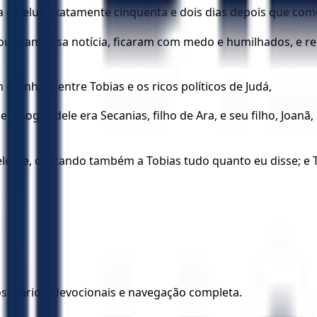
a de elul, exatamente cinquenta e dois dias depois que co
ouviram essa notícia, ficaram com medo e humilhados, e rec
e vinham entre Tobias e os ricos políticos de Judá,
o sogro dele era Secanias, filho de Ara, e seu filho, Joanã,
ente, contando também a Tobias tudo quanto eu disse; e 
los diários, devocionais e navegação completa.