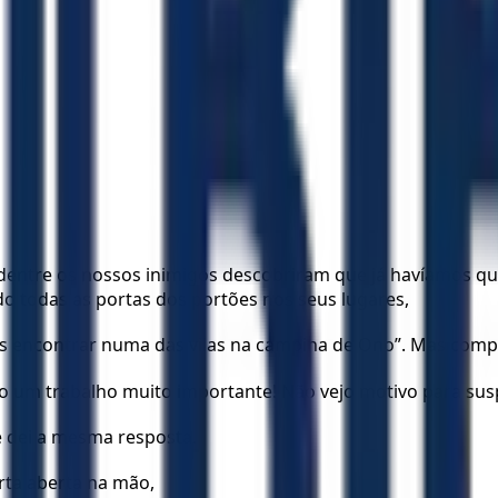
 dentre os nossos inimigos descobriram que já havíamos q
 todas as portas dos portões nos seus lugares,
s encontrar numa das vilas na campina de Ono”. Mas comp
o um trabalho muito importante! Não vejo motivo para susp
 dei a mesma resposta.
rta aberta na mão,