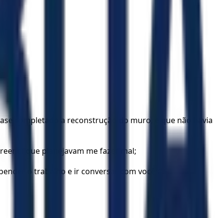
uase completado a reconstrução do muro, e que não havia
reendi que planejavam me fazer mal;
ender o trabalho e ir conversar com vocês”.