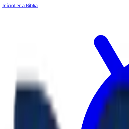
Início
Ler a Bíblia