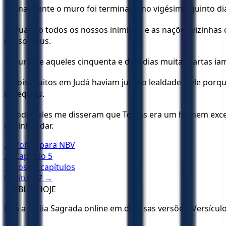
15
Finalmente o muro foi terminado no vigésimo quinto di
16
Quando todos os nossos inimigos e as nações vizinhas 
nosso Deus.
17
Durante aqueles cinquenta e dois dias muitas cartas iam 
18
pois muitos em Judá haviam jurado lealdade a ele porque 
Berequias.
19
Todos eles me disseram que Tobias era um homem excel
me intimidar.
← Voltar para
NBV
← Capítulo
5
Todos os capítulos
Capítulo
7
→
✝️
BÍBLIA HOJE
Leia a Bíblia Sagrada online em diversas versões. Versícu