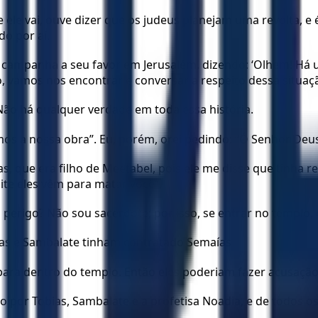
ele vai, ouve dizer que os judeus planejam uma revolta, e 
do por aí.
mpanha a seu favor em Jerusalém, dizendo: ‘Olhem! Há um 
o, vamos nos encontrar e conversar a respeito dessa situaç
Não há qualquer verdade em toda essa história.
s a nossa obra”. Eu, porém, orei pedindo: “Ó Senhor Deus,
elaías, que era filho de Meetabel, pois ele me disse que t
ite eles vêm para matar você”.
 perigo? Não sou sacerdote; por isso, se entrar no templo, es
ias e Sambalate tinham contratado Semaías
para dentro do templo. Então eles poderiam fazer acusaçã
o por Tobias, Sambalate e a profetisa Noadia, e de todos o