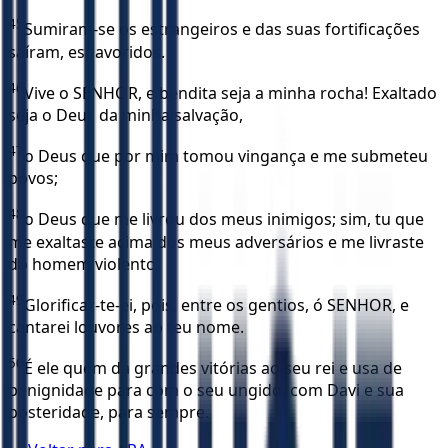
45
Sumiram-se os estrangeiros e das suas fortificações
saíram, espavoridos.
46
Vive o SENHOR, e bendita seja a minha rocha! Exaltado
seja o Deus da minha salvação,
47
o Deus que por mim tomou vingança e me submeteu
povos;
48
o Deus que me livrou dos meus inimigos; sim, tu que
me exaltaste acima dos meus adversários e me livraste
do homem violento.
49
Glorificar-te-ei, pois, entre os gentios, ó SENHOR, e
cantarei louvores ao teu nome.
50
É ele quem dá grandes vitórias ao seu rei e usa de
benignidade para com o seu ungido, com Davi e sua
posteridade, para sempre.