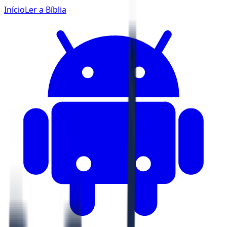
Início
Ler a Bíblia