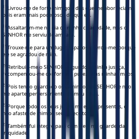
17
Livrou-me de forte inimigo e dos que me aborreciam,
pois eram mais poderosos do que eu.
18
Assaltaram-me no dia da minha calamidade, mas o
SENHOR me serviu de amparo.
19
Trouxe-me para um lugar espaçoso; livrou-me, porque
ele se agradou de mim.
20
Retribuiu-me o SENHOR, segundo a minha justiça,
recompensou-me conforme a pureza das minhas mãos.
21
Pois tenho guardado os caminhos do SENHOR e não
me apartei perversamente do meu Deus.
22
Porque todos os seus juízos me estão presentes, e
não afastei de mim os seus preceitos.
23
Também fui íntegro para com ele e me guardei da
iniquidade.