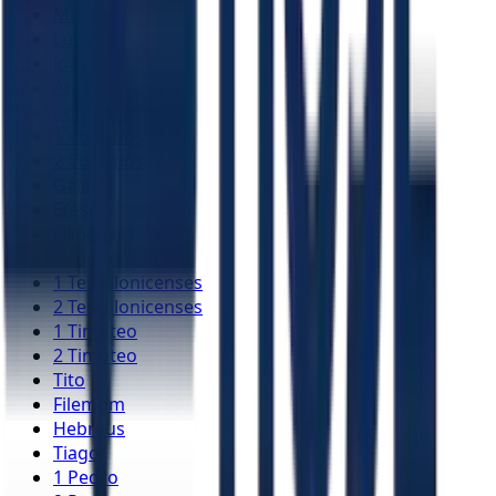
Marcos
Lucas
João
Atos
Romanos
1 Coríntios
2 Coríntios
Gálatas
Efésios
Filipenses
Colossenses
1 Tessalonicenses
2 Tessalonicenses
1 Timóteo
2 Timóteo
Tito
Filemom
Hebreus
Tiago
1 Pedro