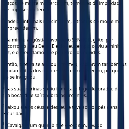
4
Laços de morte me cercaram, torrentes de impiedade
me impuseram terror.
5
Cadeias infernais me cingiram, e tramas de morte me
surpreenderam.
6
Na minha angústia, invoquei o SENHOR, gritei por
socorro ao meu Deus. Ele do seu templo ouviu a minha
voz, e o meu clamor lhe penetrou os ouvidos.
7
Então, a terra se abalou e tremeu, vacilaram também os
fundamentos dos montes e se estremeceram, porque
ele se indignou.
8
Das suas narinas subiu fumaça, e fogo devorador, da
sua boca; dele saíram brasas ardentes.
9
Baixou ele os céus, e desceu, e teve sob os pés densa
escuridão.
10
Cavalgava um querubim e voou; sim, levado