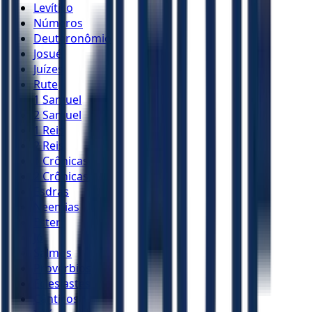
Levítico
Números
Deuteronômio
Josué
Juízes
Rute
1 Samuel
2 Samuel
1 Reis
2 Reis
1 Crônicas
2 Crônicas
Esdras
Neemias
Ester
Jó
Salmos
Provérbios
Eclesiastes
Cânticos