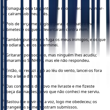
38
Esmaguei-os a tal ponto, que não puderam levantar-
se; caíram sob meus pés.
39
Pois de força me cingiste para o combate e me
submeteste os que se levantaram contra mim.
40
Também puseste em fuga os meus inimigos, e os que
me odiaram, eu os exterminei.
41
Gritaram por socorro, mas ninguém lhes acudiu;
clamaram ao SENHOR, mas ele não respondeu.
42
Então, os reduzi a pó ao léu do vento, lancei-os fora
como a lama das ruas.
43
Das contendas do povo me livraste e me fizeste
cabeça das nações; povo que não conheci me serviu.
44
Bastou-lhe ouvir-me a voz, logo me obedeceu; os
estrangeiros se me mostram submissos.