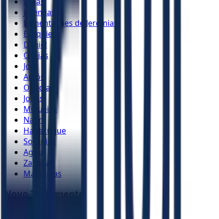
Isaías
Jeremias
Lamentações de Jeremias
Ezequiel
Daniel
Oséias
Joel
Amós
Obadias
Jonas
Miquéias
Naum
Habacuque
Sofonias
Ageu
Zacarias
Malaquias
Novo Testamento
Mateus