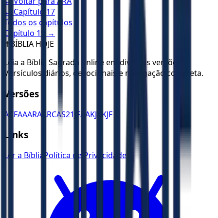
← Voltar para
ARA
← Capítulo
17
Todos os capítulos
Capítulo
19
→
✝️
BÍBLIA HOJE
Leia a Bíblia Sagrada online em diversas versões.
Versículos diários, devocionais e navegação completa.
Versões
ACF
AA
ARA
ARC
AS21
JFAA
KJA
KJF
Links
Ler a Bíblia
Política de Privacidade