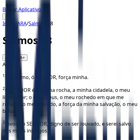
Baixar Aplicativo
☰
Início
/
ARA
/
Salmos
/
18
Salmos
18
16
A-
A+
ARA
1
Eu te amo, ó SENHOR, força minha.
2
O SENHOR é a minha rocha, a minha cidadela, o meu
libertador; o meu Deus, o meu rochedo em que me
refugio; o meu escudo, a força da minha salvação, o meu
baluarte.
3
Invoco o SENHOR, digno de ser louvado, e serei salvo
dos meus inimigos.