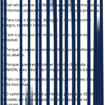
24
Daí retribuir-me o SENHOR, segundo a minha justiça,
conforme a pureza das minhas mãos, na sua presença.
25
Para com o benigno, benigno te mostras; com o
íntegro, também íntegro.
26
Com o puro, puro te mostras; com o perverso,
inflexível.
27
Porque tu salvas o povo humilde, mas os olhos altivos,
tu os abates.
28
Porque fazes resplandecer a minha lâmpada; o
SENHOR, meu Deus, derrama luz nas minhas trevas.
29
Pois contigo desbarato exércitos, com o meu Deus
salto muralhas.
30
O caminho de Deus é perfeito; a palavra do SENHOR é
provada; ele é escudo para todos os que nele se
refugiam.