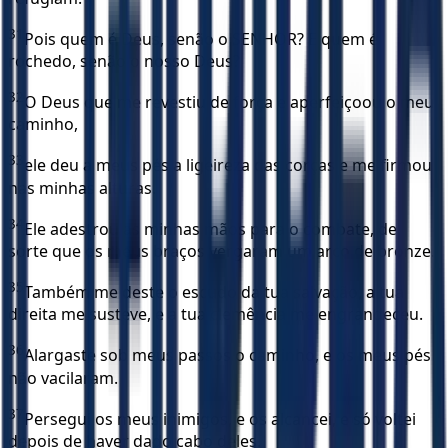
31
Pois quem é Deus, senão o SENHOR? E quem é
rochedo, senão o nosso Deus?
32
O Deus que me revestiu de força e aperfeiçoou o meu
caminho,
33
ele deu a meus pés a ligeireza das corças e me firmou
nas minhas alturas.
34
Ele adestrou as minhas mãos para o combate, de
sorte que os meus braços vergaram um arco de bronze.
35
Também me deste o escudo da tua salvação, a tua
direita me susteve, e a tua clemência me engrandeceu.
36
Alargaste sob meus passos o caminho, e os meus pés
não vacilaram.
37
Persegui os meus inimigos, e os alcancei, e só voltei
depois de haver dado cabo deles.