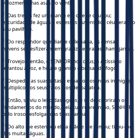
velozmente nas asas do vento.
11
Das trevas fez um manto em que se ocultou;
escuridade de águas e espessas nuvens dos céus eram o
seu pavilhão.
12
Do resplendor que diante dele havia, as densas
nuvens se desfizeram em granizo e brasas chamejantes.
13
Trovejou, então, o SENHOR, nos céus; o Altíssimo
levantou a voz, e houve granizo e brasas de fogo.
14
Despediu as suas setas e espalhou os meus inimigos,
multiplicou os seus raios e os desbaratou.
15
Então, se viu o leito das águas, e se descobriram os
fundamentos do mundo, pela tua repreensão, SENHOR,
pelo iroso resfolgar das tuas narinas.
16
Do alto me estendeu ele a mão e me tomou; tirou-me
das muitas águas.