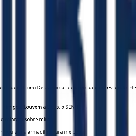
ibertador. O meu Deus é uma rocha em que me escondo. El
s inimigos. Louvem a Deus, o SENHOR!
ção rolaram sobre mim.
armou a sua armadilha para me pegar.