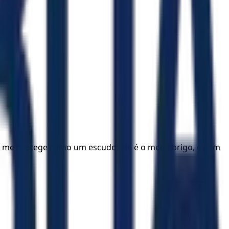
e me protege como um escudo; ele é o meu abrigo, e com