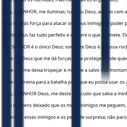
28
Tu, ó SENHOR, me iluminas; tu, meu Deus, acabas com a
29
Tu me dás força para atacar os meus inimigos e poder p
30
Este Deus faz tudo perfeito e cumpre o que promete. 
31
O SENHOR é o único Deus; somente Deus é a nossa roc
32
Ele é o Deus que me dá forças e me protege aonde quer
33
Ele não me deixa tropeçar e me põe a salvo nas montan
34
Ele me treina para a batalha para que eu possa usar os 
35
Tu, ó SENHOR Deus, me deste o escudo que salva a minh
36
Tu não tens deixado que os meus inimigos me peguem, 
37
Persigo esses inimigos e os pego de surpresa; não paro