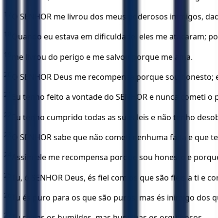
17
O SENHOR me livrou dos meus poderosos inimigos, daq
18
Quando eu estava em dificuldade, eles me atacaram; 
19
me livrou do perigo e me salvou porque me ama.
20
O SENHOR Deus me recompensa porque sou honesto; e
21
Eu tenho feito a vontade do SENHOR e nunca cometi o
22
Eu tenho cumprido todas as suas leis e não tenho de
23
O SENHOR sabe que não cometi nenhuma falta e que te
24
Assim ele me recompensa porque sou honesto e porque
25
Tu, ó SENHOR Deus, és fiel com os que são fiéis a ti e c
26
Tu és puro para os que são puros, mas és inimigo dos 
27
Tu salvas os humildes, mas humilhas os orgulhosos.