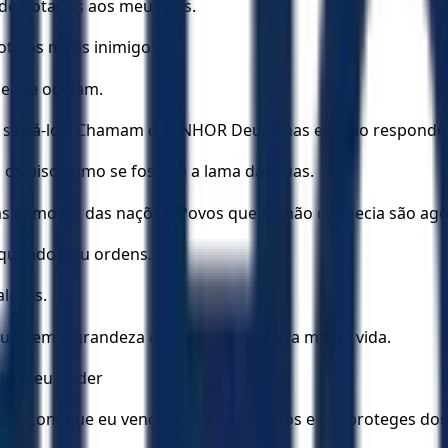
 derrotados aos meus pés.
ote os meus inimigos.
ue me odeiam.
a salvá-los. Chamam o SENHOR Deus, mas ele não responde
u os piso como se fossem a lama das ruas.
as como rei das nações. Povos que eu não conhecia são ag
 quando dou ordens.
lezas.
unciem a grandeza do Deus que salva a minha vida.
 do meu poder
azes com que eu vença os meus inimigos e me proteges dos