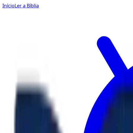
Início
Ler a Bíblia