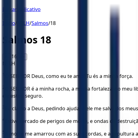
Baixar Aplicativo
☰
Início
/
NTLH
/
Salmos
/
18
Salmos
18
16
A-
A+
NTLH
1
Ó SENHOR Deus, como eu te amo! Tu és a minha força.
2
O SENHOR é a minha rocha, a minha fortaleza e o meu l
ele estou seguro.
3
Eu clamo a Deus, pedindo ajuda, e ele me salva dos meu
4
Estive cercado de perigos de morte, e ondas de destrui
5
A morte me amarrou com as suas cordas, e a sepultura 