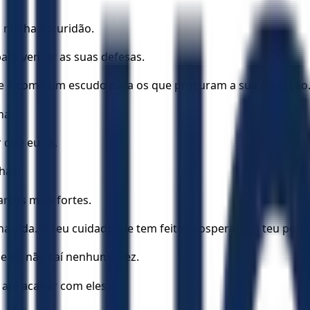
 minha escuridão.
ara vencer as suas defesas.
Ele é como um escudo para os que procuram a sua proteção
ha.
 que eu vá.
has.
arcos mais fortes.
a vida. O teu cuidado me tem feito prosperar, e o teu pod
e eu não caí nenhuma vez.
 até acabar com eles.