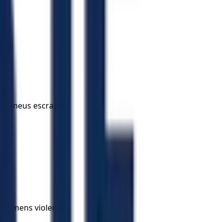
.
ora meus escravos.
 homens violentos.