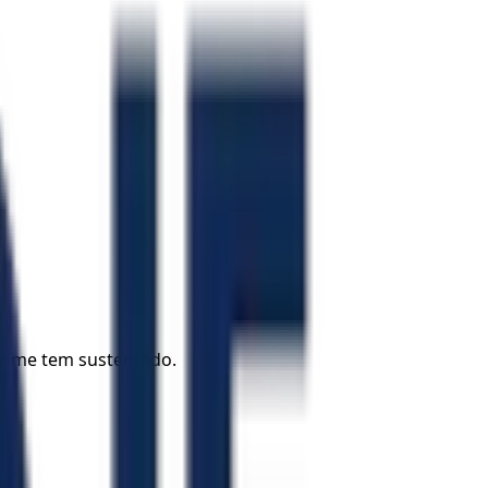
.
er me tem sustentado.