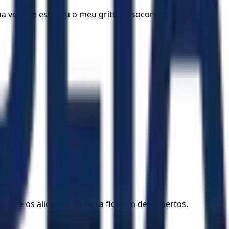
 voz, ele escutou o meu grito de socorro.
eu, e os alicerces da terra ficaram descobertos.