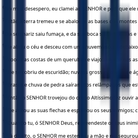
6
No meu desespero, eu clamei ao SENHOR e pedi que ele 
7
Então a terra tremeu e se abalou, e as bases dos monte
8
Do seu nariz saiu fumaça, e da sua boca saíram brasas e
9
Ele abriu o céu e desceu com uma nuvem escura debaixo
10
Voou nas costas de um querubim e viajou rápido nas as
11
Ele se cobriu de escuridão; nuvens grossas, cheias de á
12
Brasas e chuva de pedra saíram dos relâmpagos que es
13
Então o SENHOR trovejou do céu; o Altíssimo fez ouvir a
14
Ele atirou as suas flechas e espalhou os seus inimigos; 
15
Quando tu, ó SENHOR Deus, repreendeste os teus inimigos
16
Lá do alto, o SENHOR me estendeu a mão e me segurou;