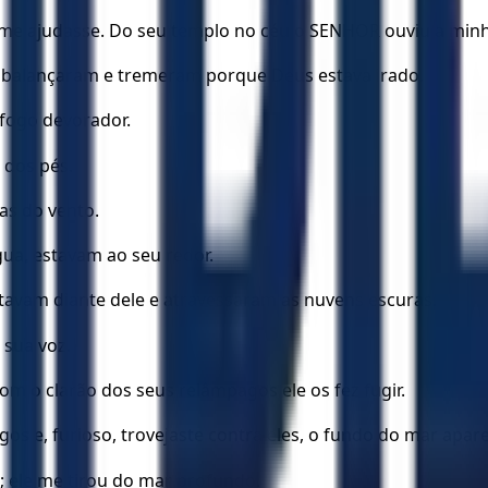
me ajudasse. Do seu templo no céu o SENHOR ouviu a minha
s balançaram e tremeram porque Deus estava irado.
 fogo devorador.
 dos pés.
as do vento.
gua, estavam ao seu redor.
tavam diante dele e atravessaram as nuvens escuras.
 sua voz.
com o clarão dos seus relâmpagos ele os fez fugir.
 e, furioso, trovejaste contra eles, o fundo do mar aparec
 ele me tirou do mar profundo.