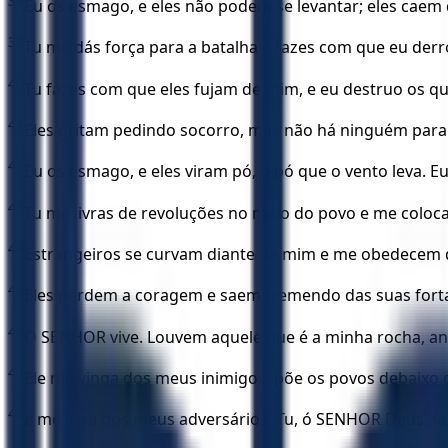
38
Eu os esmago, e eles não podem se levantar; eles caem
39
Tu me dás força para a batalha e fazes com que eu derr
40
Tu fazes com que eles fujam de mim, e eu destruo os q
41
Eles gritam pedindo socorro, mas não há ninguém par
42
Eu os esmago, e eles viram pó, o pó que o vento leva. E
43
Tu me livras de revoluções no meio do povo e me coloc
44
Estrangeiros se curvam diante de mim e me obedecem
45
Eles perdem a coragem e saem tremendo das suas forta
46
O SENHOR vive. Louvem aquele que é a minha rocha, an
47
Ele me vinga dos meus inimigos, põe os povos debaixo
48
e me livra dos meus adversários. Tu, ó SENHOR Deus, f