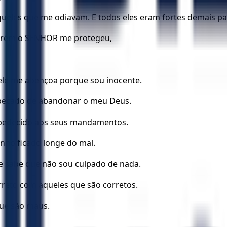
ueles que me odiavam. E todos eles eram fortes demais p
porém o SENHOR me protegeu,
le me abençoa porque sou inocente.
 pecado de abandonar o meu Deus.
sobedecido aos seus mandamentos.
nho ficado longe do mal.
 sabe que não sou culpado de nada.
orreto com aqueles que são corretos.
que são maus.