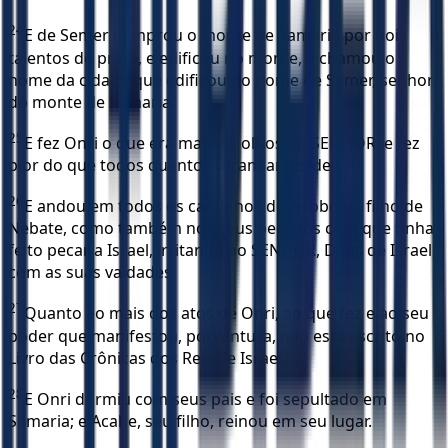
24
E de Semer comprou o monte de Samaria por dois
talentos de prata, e edificou no monte, e chamou o
nome da cidade que edificou do nome de Semer, senhor
do monte de Samaria.
25
E fez Onri o que era mal aos olhos do SENHOR; e fez
pior do que todos quantos foram antes dele.
26
E andou em todos os caminhos de Jeroboão, filho de
Nebate, como também nos seus pecados com que tinha
feito pecar a Israel, irritando ao SENHOR, Deus de Israel,
com as suas vaidades.
27
Quanto ao mais dos atos de Onri, ao que fez e ao seu
poder que manifestou, porventura, não está escrito no
Livro das Crônicas dos Reis de Israel?
28
E Onri dormiu com seus pais e foi sepultado em
Samaria; e Acabe, seu filho, reinou em seu lugar.