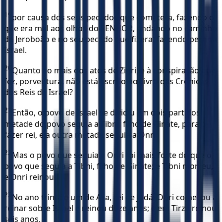
19
por causa dos seus pecados que cometera, fazendo o
que era mal aos olhos do SENHOR, andando no caminho
de Jeroboão e no seu pecado que fizera, fazendo pecar a
Israel.
20
Quanto ao mais dos atos de Zinri, e à conspiração que
fez, porventura, não está escrito no Livro das Crônicas
dos Reis de Israel?
21
Então, o povo de Israel se dividiu em dois partidos:
metade do povo seguia a Tibni, filho de Ginate, para o
fazer rei, e a outra metade seguia a Onri.
22
Mas o povo que seguia a Onri foi mais forte do que o
povo que seguia a Tibni, filho de Ginate; e Tibni morreu,
e Onri reinou.
23
No ano trinta e um de Asa, rei de Judá, Onri começou a
reinar sobre Israel e reinou doze anos; e em Tirza reinou
seis anos.