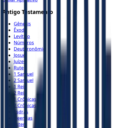
Antigo Testamento
Gênesis
Êxodo
Levítico
Números
Deuteronômio
Josué
Juízes
Rute
1 Samuel
2 Samuel
1 Reis
2 Reis
1 Crônicas
2 Crônicas
Esdras
Neemias
Ester