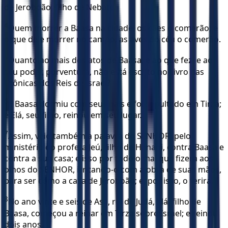
de Jeroboão, filho de Nebate.
4
Quem morrer a Baasa na cidade, os cães o comerão; e
o que dele morrer no campo, as aves do céu o comerão.
5
Quanto ao mais dos atos de Baasa, e ao que fez, e ao
seu poder, porventura, não está escrito no Livro das
Crônicas dos Reis de Israel?
6
E Baasa dormiu com seus pais e foi sepultado em Tirza;
e Elá, seu filho, reinou em seu lugar.
7
Assim, veio também a palavra do SENHOR, pelo
ministério do profeta Jeú, filho de Hanani, contra Baasa e
contra a sua casa; e isso por todo o mal que fizera aos
olhos do SENHOR, irritando-o com a obra de suas mãos,
para ser como a casa de Jeroboão; e, por isso, o ferira.
8
No ano vinte e seis de Asa, rei de Judá, Elá, filho de
Baasa, começou a reinar em Tirza sobre Israel; e reinou
dois anos.