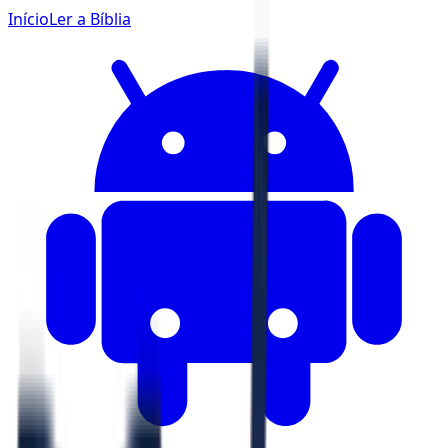
Início
Ler a Bíblia