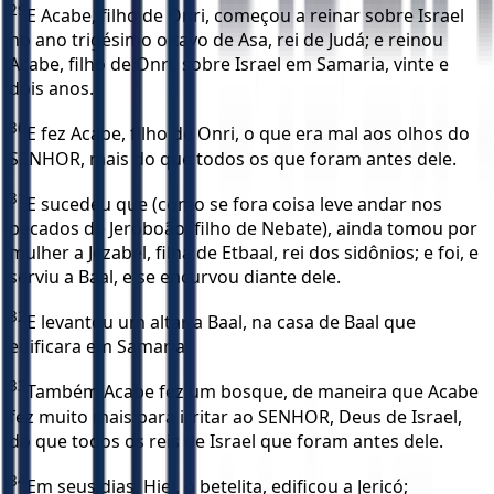
29
E Acabe, filho de Onri, começou a reinar sobre Israel
no ano trigésimo oitavo de Asa, rei de Judá; e reinou
Acabe, filho de Onri, sobre Israel em Samaria, vinte e
dois anos.
30
E fez Acabe, filho de Onri, o que era mal aos olhos do
SENHOR, mais do que todos os que foram antes dele.
31
E sucedeu que (como se fora coisa leve andar nos
pecados de Jeroboão, filho de Nebate), ainda tomou por
mulher a Jezabel, filha de Etbaal, rei dos sidônios; e foi, e
serviu a Baal, e se encurvou diante dele.
32
E levantou um altar a Baal, na casa de Baal que
edificara em Samaria.
33
Também Acabe fez um bosque, de maneira que Acabe
fez muito mais para irritar ao SENHOR, Deus de Israel,
do que todos os reis de Israel que foram antes dele.
34
Em seus dias, Hiel, o betelita, edificou a Jericó;