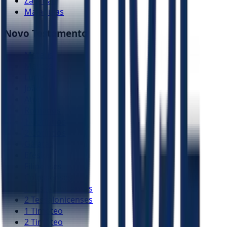
Zacarias
Malaquias
Novo Testamento
Mateus
Marcos
Lucas
João
Atos
Romanos
1 Coríntios
2 Coríntios
Gálatas
Efésios
Filipenses
Colossenses
1 Tessalonicenses
2 Tessalonicenses
1 Timóteo
2 Timóteo