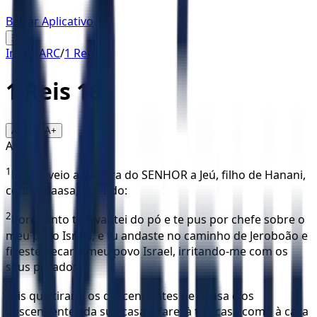
Baixar Aplicativo
☰
Início
/
ARC
/
1 Reis
/
16
1 Reis
16
16
A-
A+
ARC
1
Então, veio a palavra do SENHOR a Jeú, filho de Hanani,
contra Baasa, dizendo:
2
Porquanto te levantei do pó e te pus por chefe sobre o
meu povo Israel, e tu andaste no caminho de Jeroboão e
fizeste pecar a meu povo Israel, irritando-me com os
seus pecados,
3
eis que tirarei os descendentes de Baasa e os
descendentes da sua casa e farei à tua casa como à casa