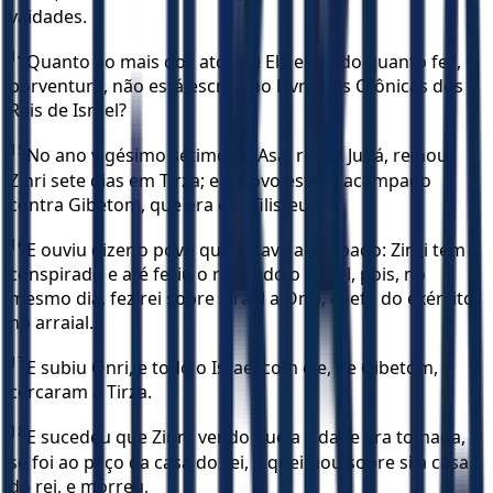
vaidades.
14
Quanto ao mais dos atos de Elá e a tudo quanto fez,
porventura, não está escrito no Livro das Crônicas dos
Reis de Israel?
15
No ano vigésimo sétimo de Asa, rei de Judá, reinou
Zinri sete dias em Tirza; e o povo estava acampado
contra Gibetom, que era dos filisteus.
16
E ouviu dizer o povo que estava acampado: Zinri tem
conspirado e até feriu o rei. Todo o Israel, pois, no
mesmo dia, fez rei sobre Israel a Onri, chefe do exército
no arraial.
17
E subiu Onri, e todo o Israel com ele, de Gibetom, e
cercaram a Tirza.
18
E sucedeu que Zinri, vendo que a cidade era tomada,
se foi ao paço da casa do rei, e queimou sobre si a casa
do rei, e morreu,