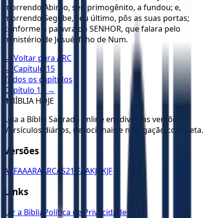
morrendo Abirão, seu primogênito, a fundou; e,
morrendo Segube, seu último, pôs as suas portas;
conforme a palavra do SENHOR, que falara pelo
ministério de Josué, filho de Num.
← Voltar para
ARC
← Capítulo
15
Todos os capítulos
Capítulo
17
→
✝️
BÍBLIA HOJE
Leia a Bíblia Sagrada online em diversas versões.
Versículos diários, devocionais e navegação completa.
Versões
ACF
AA
ARA
ARC
AS21
JFAA
KJA
KJF
Links
Ler a Bíblia
Política de Privacidade