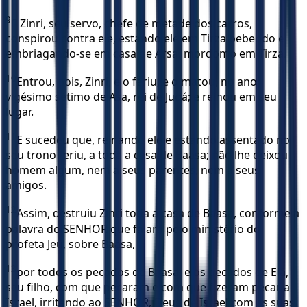
9
E Zinri, seu servo, chefe de metade dos carros,
conspirou contra ele, estando ele em Tirza bebendo e
embriagando-se em casa de Arsa, mordomo em Tirza.
10
Entrou, pois, Zinri, e o feriu, e o matou, no ano
vigésimo sétimo de Asa, rei de Judá; e reinou em seu
lugar.
11
E sucedeu que, reinando ele e estando assentado no
seu trono feriu, a toda a casa de Baasa; não lhe deixou
homem algum, nem a seus parentes, nem a seus
amigos.
12
Assim, destruiu Zinri toda a casa de Baasa, conforme a
palavra do SENHOR que falara pelo ministério do
profeta Jeú, sobre Baasa,
13
por todos os pecados de Baasa, e os pecados de Elá,
seu filho, com que pecaram e com que fizeram pecar a
Israel, irritando ao SENHOR, Deus de Israel com as suas