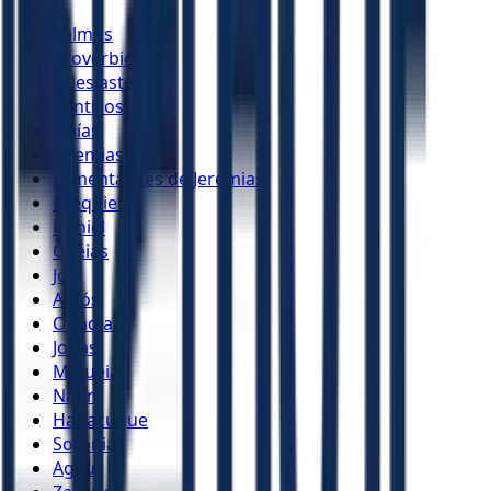
Jó
Salmos
Provérbios
Eclesiastes
Cânticos
Isaías
Jeremias
Lamentações de Jeremias
Ezequiel
Daniel
Oséias
Joel
Amós
Obadias
Jonas
Miquéias
Naum
Habacuque
Sofonias
Ageu