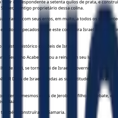
 valor correspondente a setenta quilos de prata, e constru
er, o antigo proprietário dessa colina.
superando com seus erros, em muito, a todos os seus ante
 e todos os pecados a que este conduzira Israel a pratica
registro histórico dos Reis de Israel.
a. Seu filho Acabe passou a reinar em seu lugar.
ilho de Onri, se tornou rei de Israel e governou durante vi
ENHOR Deus de Israel. E todas as suas atitudes foram aind
eter os mesmos erros de Jeroboão, filho de Nebate, e fez pi
eus Baal.
e também construíra em Samaria.