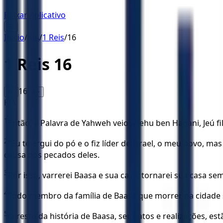
Baixar Aplicativo
☰
Início
/
KJA
/
1 Reis
/
16
1 Reis
16
16
A-
A+
KJA
1
Então, a Palavra de Yahweh veio a Iehu ben Hanani, Jeú f
2
“Eu te ergui do pó e o fiz líder de Israel, o meu povo, 
causa dos pecados deles.
3
Por isso, varrerei Baasa e sua casa; tornarei sua casa se
4
Todo membro da família de Baasa que morrer na cidade s
5
O resto da história de Baasa, seus atos e realizações, est