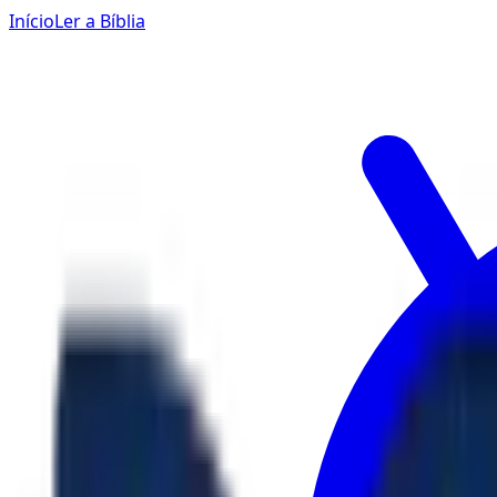
Início
Ler a Bíblia