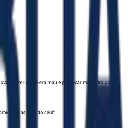
 povo a fazer o que era mau e provocar minha ira por
mido pelas aves do céu!”