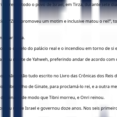
oi rei de todo o povo de Israel, em Tirza, durante sete dias
cia: “Zinri promoveu um motim e inclusive matou o rei!”, 
sitiar Tirza.
u no castelo do palácio real e o incendiou em torno de si 
a mau diante de Yahweh, preferindo andar de acordo com 
mou, não estão tudo escrito no Livro das Crônicas dos Reis d
iou Tibni, filho de Ginate, para proclamá-lo rei, e a outra
o de Ginate; de modo que Tibni morreu, e Onri reinou.
ornou rei de Israel e governou doze anos. Nos seis primeiro