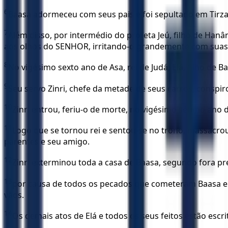
6
Baasa adormeceu com seus pais e foi sepultado em Tirza. 
7
Além disso, por intermédio do profeta Jeú, filho de Hanâ
aos olhos do SENHOR, irritando-o grandemente com suas 
8
No vigésimo sexto ano de Asa, rei de Judá, Elá, filho de 
9
Seu servo Zinri, chefe da metade de seus carros, conspi
10
Zinri entrou, feriu-o de morte, no vigésimo sétimo ano d
11
Logo que se tornou rei e sentou-se no trono, massacro
parentes e seu amigo.
12
Zinri exterminou toda a casa de Baasa, segundo fora pr
13
por causa de todos os pecados que cometeram Baasa e El
vãos.
14
Os demais atos de Elá e todos os seus feitos estão escrit