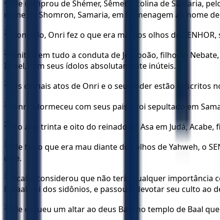
24
Ele comprou de Shémer, Sêmer a colina de Samaria, pelo
nome de Shomron, Samaria, em homenagem ao nome de Sêm
25
Contudo, Onri fez o que era mal aos olhos do SENHOR, 
26
Imitou em tudo a conduta de Jeroboão, filho de Nebate,
Israel, com seus ídolos absolutamente inúteis.
27
Os demais atos de Onri e o seu poder estão descritos no 
28
Onri adormeceu com seus pais e foi sepultado em Samari
29
No ano trinta e oito do reinado de Asa em Judá, Acabe, f
30
Ele fez o que era mau diante dos olhos de Yahweh, o S
dele.
31
Acabe considerou que não teria qualquer importância com
Etbaal, rei dos sidônios, e passou a devotar seu culto ao d
32
Ele ergueu um altar ao deus Baal no templo de Baal qu