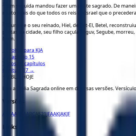
33
Em seguida mandou fazer um poste sagrado. De maneir
muito mais do que todos os reis de Israel que o preceder
34
Durante o seu reinado, Hiel, de Bet-El, Betel, reconstru
portas da cidade, seu filho caçula Seguv, Segube, morreu,
Num.
← Voltar para
KJA
← Capítulo
15
Todos os capítulos
Capítulo
17
→
✝️
BÍBLIA HOJE
Leia a Bíblia Sagrada online em diversas versões. Versícu
Versões
ACF
AA
ARA
ARC
AS21
JFAA
KJA
KJF
Links