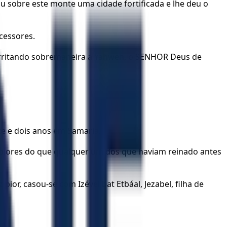
iu sobre este monte uma cidade fortificada e lhe deu o
cessores.
r, irritando sobremaneira a Yahweh, o SENHOR Deus de
nte e dois anos em Samaria.
a piores do que qualquer um dos que haviam reinado antes
or, casou-se com Izével bat Etbáal, Jezabel, filha de