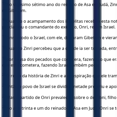
15
No vigésimo sétimo ano do reinado de Asa em Judá, Zinri f
de Gibetom.
16
Quando o acampamento dos israelitas recebeu esta notí
proclamou o comandante do exército, Onri, rei em Israel.
17
Onri e todo o Israel, com ele, deixaram Gibetom e vieram 
18
Quando Zinri percebeu que a cidade ia ser tomada, entro
19
por causa dos pecados que cometera, fazendo o que er
que este cometera, fazendo Israel também pecar.
20
O resto da história de Zinri e a conspiração que ele tra
21
Então o povo de Israel se dividiu: metade preferiu e apo
22
Mas o partido de Onri prevaleceu sobre o de Tibni, filh
23
No ano trinta e um do reinado de Asa em Judá, Onri se t