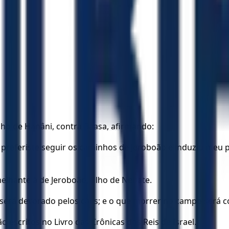
ilho de Hanâni, contra Baasa, afirmando:
mas preferiste seguir os caminhos de Jeroboão e induziu meu
melhante à de Jeroboão, filho de Nebate.
erá devorado pelos cães; e o que morrer no campo será co
ão escritos no Livro das Crônicas dos Reis de Israel.