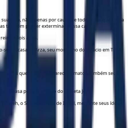
à sua casa, não apenas por causa de todo o mal que fizera
mas também por ter exterminado essa casa.
 reinou dois anos.
do-se em casa de Arza, seu mordomo do palácio em Tirza.
re todos os que urinam na parede, e matou também seus
ntra Baasa por intermédio do profeta Jeú,
de Yahweh, o SENHOR Deus de Israel, mediante seus ídolos