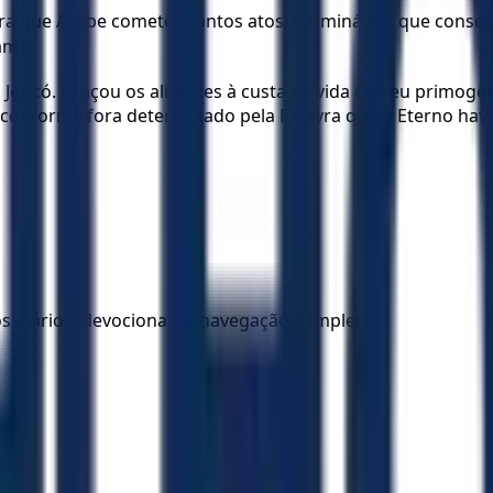
a que Acabe cometeu tantos atos abomináveis que consegu
am.
iu Jericó. Lançou os alicerces à custa da vida do seu primog
 conforme fora determinado pela Palavra que o Eterno havia
los diários, devocionais e navegação completa.