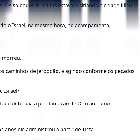
. Os soldados israelitas estavam sitiando a cidade filisteia
todo o Israel, na mesma hora, no acampamento,
e morreu,
os caminhos de Jeroboão, e agindo conforme os pecados
e Israel?
 metade defendia a proclamação de Onri ao trono.
s anos ele administrou a partir de Tirza.