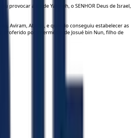
iu provocar a ira de Yahweh, o SENHOR Deus de Israel,
ênito, Aviram, Abirão, e quando conseguiu estabelecer as
 proferido por intermédio de Josué bin Nun, filho de