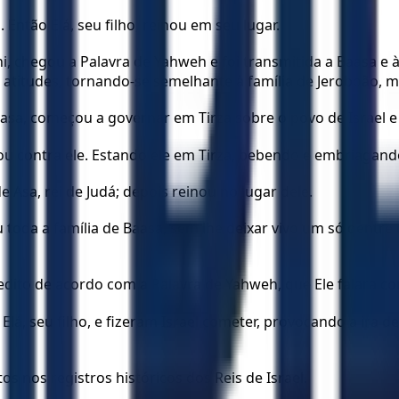
Então Elá, seu filho, reinou em seu lugar.
ni, chegou a Palavra de Yahweh e foi transmitida a Baasa e 
atitudes, tornando-se semelhante à família de Jeroboão, 
Baasa, começou a governar em Tirza sobre o povo de Israel e
rou contra ele. Estando ele em Tirza, bebendo e embriagan
e Asa, rei de Judá; depois reinou no lugar dele.
u toda a família de Baasa, sem lhe deixar vivo um só dent
edito de acordo com a Palavra de Yahweh, que Ele falara co
á, seu filho, e fizeram Israel cometer, provocando a ira 
os nos registros históricos dos Reis de Israel.