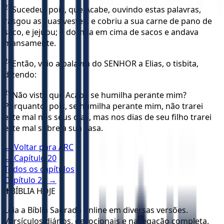
27
Sucedeu, pois, que Acabe, ouvindo estas palavras,
rasgou as suas vestes, e cobriu a sua carne de pano de
saco, e jejuou; e dormia em cima de sacos e andava
mansamente.
28
Então, veio a palavra do SENHOR a Elias, o tisbita,
dizendo:
29
Não viste que Acabe se humilha perante mim?
Porquanto, pois, se humilha perante mim, não trarei
este mal nos seus dias, mas nos dias de seu filho trarei
este mal sobre a sua casa.
← Voltar para
ARC
← Capítulo
20
Todos os capítulos
Capítulo
22
→
✝️
BÍBLIA HOJE
Leia a Bíblia Sagrada online em diversas versões.
Versículos diários, devocionais e navegação completa.