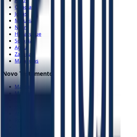
Amós
Obadias
Jonas
Miquéias
Naum
Habacuque
Sofonias
Ageu
Zacarias
Malaquias
Novo Testamento
Mateus
Marcos
Lucas
João
Atos
Romanos
1 Coríntios
2 Coríntios