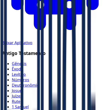
Baixar Aplicativo
Antigo Testamento
Gênesis
Êxodo
Levítico
Números
Deuteronômio
Josué
Juízes
Rute
1 Samuel