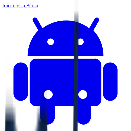
Início
Ler a Bíblia