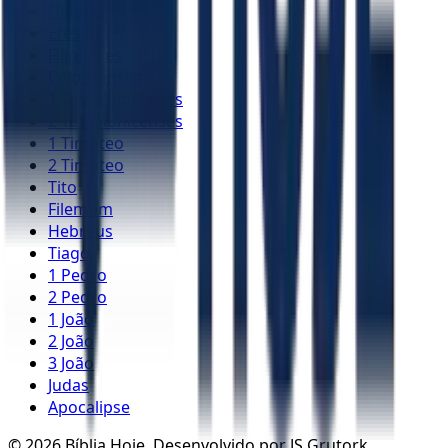
Gálatas
Efésios
Filipenses
Colossenses
1 Tessalonicenses
2 Tessalonicenses
1 Timóteo
2 Timóteo
Tito
Filemom
Hebreus
Tiago
1 Pedro
2 Pedro
1 João
2 João
3 João
Judas
Apocalipse
©
2026
Bíblia Hoje. Desenvolvido por JS Grutork.