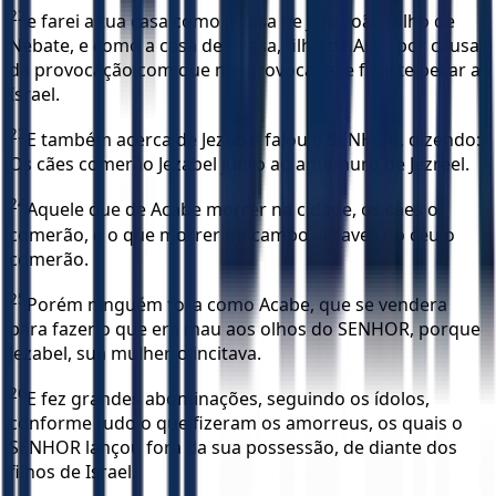
22
e farei a tua casa como a casa de Jeroboão, filho de
Nebate, e como a casa de Baasa, filho de Aías, por causa
da provocação com que me provocaste e fizeste pecar a
Israel.
23
E também acerca de Jezabel falou o SENHOR, dizendo:
Os cães comerão Jezabel junto ao antemuro de Jezreel.
24
Aquele que de Acabe morrer na cidade, os cães o
comerão, e o que morrer no campo, as aves do céu o
comerão.
25
Porém ninguém fora como Acabe, que se vendera
para fazer o que era mau aos olhos do SENHOR, porque
Jezabel, sua mulher, o incitava.
26
E fez grandes abominações, seguindo os ídolos,
conforme tudo o que fizeram os amorreus, os quais o
SENHOR lançou fora da sua possessão, de diante dos
filhos de Israel.