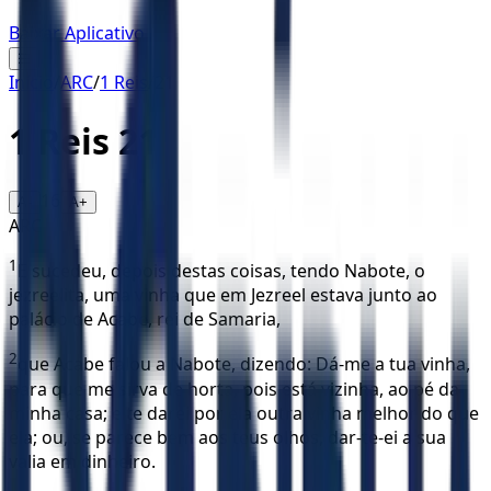
Baixar Aplicativo
☰
Início
/
ARC
/
1 Reis
/
21
1 Reis
21
16
A-
A+
ARC
1
E sucedeu, depois destas coisas, tendo Nabote, o
jezreelita, uma vinha que em Jezreel estava junto ao
palácio de Acabe, rei de Samaria,
2
que Acabe falou a Nabote, dizendo: Dá-me a tua vinha,
para que me sirva de horta, pois está vizinha, ao pé da
minha casa; e te darei por ela outra vinha melhor do que
ela; ou, se parece bem aos teus olhos, dar-te-ei a sua
valia em dinheiro.