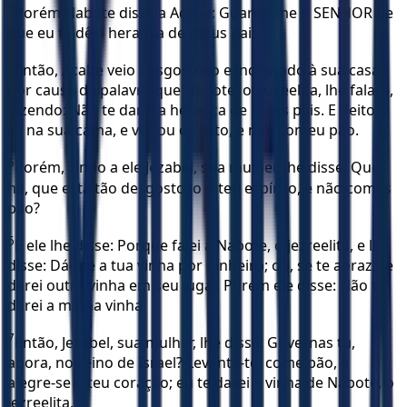
3
Porém Nabote disse a Acabe: Guarde-me o SENHOR de
que eu te dê a herança de meus pais.
4
Então, Acabe veio desgostoso e indignado à sua casa,
por causa da palavra que Nabote, o jezreelita, lhe falara,
dizendo: Não te darei a herança de meus pais. E deitou-
se na sua cama, e voltou o rosto, e não comeu pão.
5
Porém, vindo a ele Jezabel, sua mulher, lhe disse: Que
há, que está tão desgostoso o teu espírito, e não comes
pão?
6
E ele lhe disse: Porque falei a Nabote, o jezreelita, e lhe
disse: Dá-me a tua vinha por dinheiro; ou, se te apraz, te
darei outra vinha em seu lugar. Porém ele disse: Não te
darei a minha vinha.
7
Então, Jezabel, sua mulher, lhe disse: Governas tu,
agora, no reino de Israel? Levanta-te, come pão, e
alegre-se o teu coração; eu te darei a vinha de Nabote, o
jezreelita.