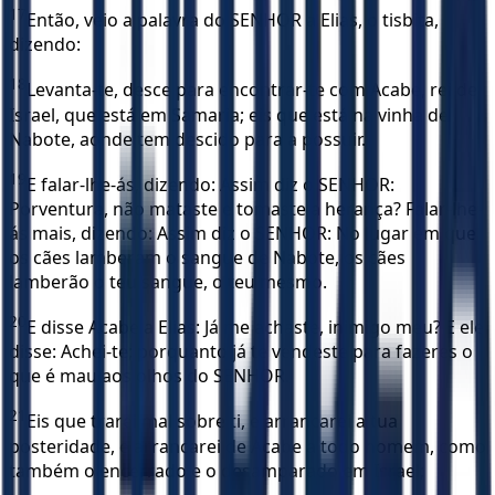
17
Então, veio a palavra do SENHOR a Elias, o tisbita,
dizendo:
18
Levanta-te, desce para encontrar-te com Acabe, rei de
Israel, que está em Samaria; eis que está na vinha de
Nabote, aonde tem descido para a possuir.
19
E falar-lhe-ás, dizendo: Assim diz o SENHOR:
Porventura, não mataste e tomaste a herança? Falar-lhe-
ás mais, dizendo: Assim diz o SENHOR: No lugar em que
os cães lamberam o sangue de Nabote, os cães
lamberão o teu sangue, o teu mesmo.
20
E disse Acabe a Elias: Já me achaste, inimigo meu? E ele
disse: Achei-te; porquanto já te vendeste para fazeres o
que é mau aos olhos do SENHOR.
21
Eis que trarei mal sobre ti, e arrancarei a tua
posteridade, e arrancarei de Acabe a todo homem, como
também o encerrado e o desamparado em Israel;