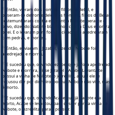
13
Então, vieram dois homens, filhos de Belial, e
puseram-se defronte dele; e os homens, filhos de Belial,
testemunharam contra ele, contra Nabote, perante o
povo, dizendo: Nabote blasfemou contra Deus e contra
o rei. E o levaram para fora da cidade e o apedrejaram
com pedras, e morreu.
14
Então, enviaram a Jezabel, dizendo: Nabote foi
apedrejado e morreu.
15
E sucedeu que, ouvindo Jezabel que já fora apedrejado
Nabote e morrera, disse Jezabel a Acabe: Levanta-te e
possui a vinha de Nabote, o jezreelita, a qual ele te
recusou dar por dinheiro; porque Nabote não vive, mas
é morto.
16
E sucedeu que, ouvindo Acabe que já Nabote era
morto, Acabe se levantou, para descer para a vinha de
Nabote, o jezreelita, para a possuir.