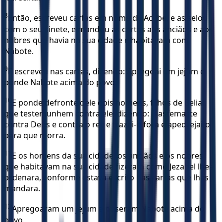
8
Então, escreveu cartas em nome de Acabe, e as selou
com o seu sinete, e mandou as cartas aos anciãos e aos
nobres que havia na sua cidade e habitavam com
Nabote.
9
E escreveu nas cartas, dizendo: Apregoai um jejum e
ponde Nabote acima do povo.
10
E ponde defronte dele dois homens, filhos de Belial,
que testemunhem contra ele, dizendo: Blasfemaste
contra Deus e contra o rei; e trazei-o fora e apedrejai-o
para que morra.
11
E os homens da sua cidade, os anciãos e os nobres
que habitavam na sua cidade fizeram como Jezabel lhes
ordenara, conforme estava escrito nas cartas que lhes
mandara.
12
Apregoaram um jejum e puseram Nabote acima do
povo.