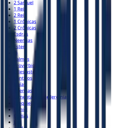
2 Samuel
1 Reis
2 Reis
1 Crônicas
2 Crônicas
Esdras
Neemias
Ester
Jó
Salmos
Provérbios
Eclesiastes
Cânticos
Isaías
Jeremias
Lamentações de Jeremias
Ezequiel
Daniel
Oséias
Joel