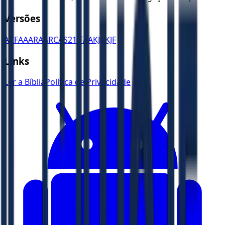
Versões
ACF
AA
ARA
ARC
AS21
JFAA
KJA
KJF
Links
Ler a Bíblia
Política de Privacidade