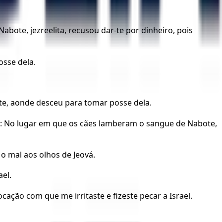
bote, jezreelita, recusou dar-te por dinheiro, pois
osse dela.
ote, aonde desceu para tomar posse dela.
eová: No lugar em que os cães lamberam o sangue de Nabote,
o mal aos olhos de Jeová.
ael.
cação com que me irritaste e fizeste pecar a Israel.