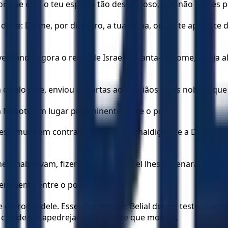
 Por que está o teu espírito tão desgostoso, que não comes 
 disse: Dá-me, por dinheiro, a tua vinha, ou, se te apraz, te
rnando agora o reino de Israel! Levanta-te, come, e seja al
o selo dele, enviou as cartas aos anciãos e aos nobres qu
 a Nabote um lugar proeminente entre o povo;
testemunhem contra ele, dizendo: Amaldiçoaste a Deus e ao r
ela habitavam, fizeram como Jezabel lhes ordenara, conform
eminente entre o povo.
-se defronte dele. Esses homens de Belial deram testemunh
a cidade e o apedrejaram, de sorte que morreu.