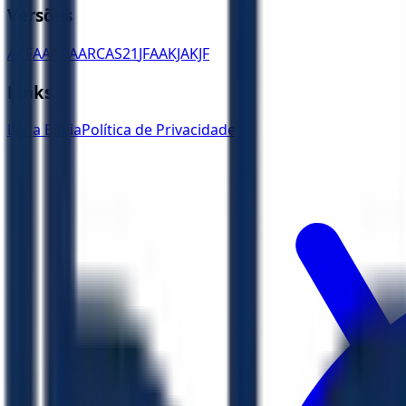
Versões
ACF
AA
ARA
ARC
AS21
JFAA
KJA
KJF
Links
Ler a Bíblia
Política de Privacidade