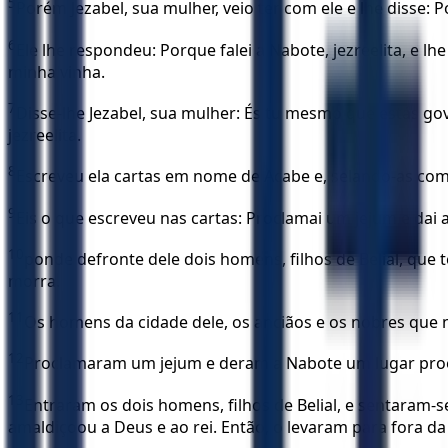
5
Porém Jezabel, sua mulher, veio ter com ele e lhe disse:
6
Ele lhe respondeu: Porque falei a Nabote, jezreelita, e lhe
minha vinha.
7
Disse-lhe Jezabel, sua mulher: És tu mesmo que estás gove
jezreelita.
8
Escreveu ela cartas em nome de Acabe e, selando-as com 
9
Eis o que escreveu nas cartas: Proclamai um jejum e dai
10
ponde defronte dele dois homens, filhos de Belial, que 
morra.
11
Os homens da cidade dele, os anciãos e os nobres que n
12
Proclamaram um jejum e deram a Nabote um lugar pro
13
Entraram os dois homens, filhos de Belial, e sentaram
amaldiçoou a Deus e ao rei. Então, o levaram para fora d