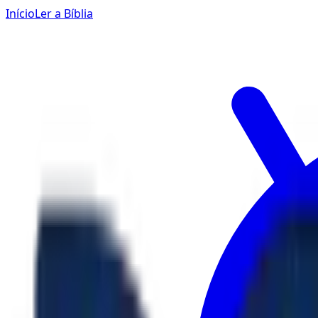
Início
Ler a Bíblia