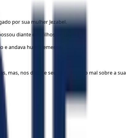
gado por sua mulher Jezabel.
sou diante dos filhos de Israel.).
aco e andava humildemente.
, mas, nos dias de seu filho, trarei o mal sobre a sua