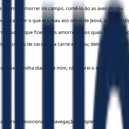
 e quem lhe morrer no campo, comê-lo-ão as aves do céu
para fazer o que era mau aos olhos de Jeová, sendo insti
e tudo o que fizeram os amorreus, aos quais Jeová desapos
idos, cobriu de saco a sua carne e jejuou; deitava-se em s
e se humilha diante de mim, não trarei o mal nos seus dias
los diários, devocionais e navegação completa.