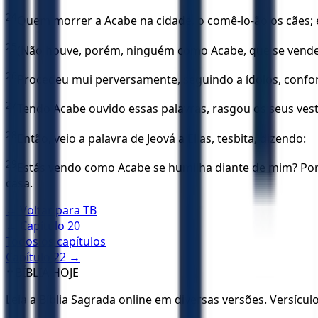
24
Quem morrer a Acabe na cidade, o comê-lo-ão os cães;
25
(Não houve, porém, ninguém como Acabe, que se vendeu 
26
Procedeu mui perversamente, seguindo a ídolos, conform
27
Tendo Acabe ouvido essas palavras, rasgou os seus vest
28
Então, veio a palavra de Jeová a Elias, tesbita, dizendo:
29
Estás vendo como Acabe se humilha diante de mim? Porqu
casa.
← Voltar para
TB
← Capítulo
20
Todos os capítulos
Capítulo
22
→
✝️
BÍBLIA HOJE
Leia a Bíblia Sagrada online em diversas versões. Versícu