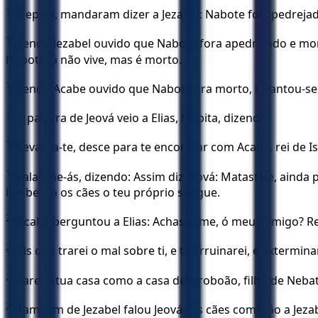
14
Depois, mandaram dizer a Jezabel: Nabote foi apedreja
15
Tendo Jezabel ouvido que Nabote fora apedrejado e morre
Nabote já não vive, mas é morto.
16
Tendo Acabe ouvido que Nabote era morto, levantou-se p
17
A palavra de Jeová veio a Elias, tesbita, dizendo:
18
Levanta-te, desce para te encontrar com Acabe, rei de I
19
Falar-lhe-ás, dizendo: Assim diz Jeová: Mataste e, aind
lamberão os cães o teu próprio sangue.
20
Acabe perguntou a Elias: Achaste-me, ó meu inimigo? Re
21
Eis que trarei o mal sobre ti, e te arruinarei, e exterm
22
Farei a tua casa como a casa de Jeroboão, filho de Nebat
23
Também de Jezabel falou Jeová: Os cães comerão a Jezab