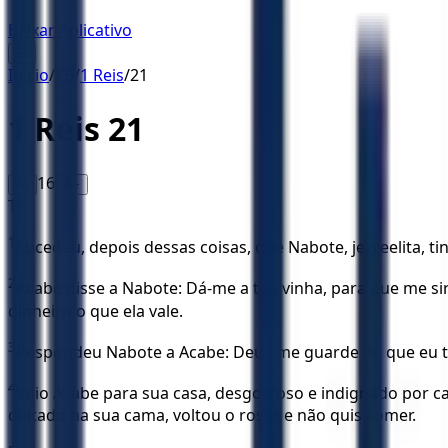
Baixar Aplicativo
☰
Início
/
TB
/
1 Reis
/
21
1 Reis
21
16
A-
A+
TB
1
Sucedeu, depois dessas coisas, que Nabote, jezreelita, ti
2
Acabe disse a Nabote: Dá-me a tua vinha, para que me sir
dinheiro o que ela vale.
3
Respondeu Nabote a Acabe: Deus me guarde de que eu te
4
Veio Acabe para sua casa, desgostoso e indignado por caus
deitado na sua cama, voltou o rosto e não quis comer.