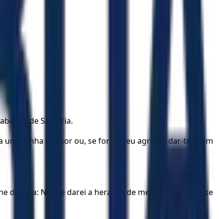
abe, rei de Samaria.
la uma vinha melhor ou, se for do teu agrado, dar-te-ei em
lhe dissera: Não te darei a herança de meus pais. Tendo-se