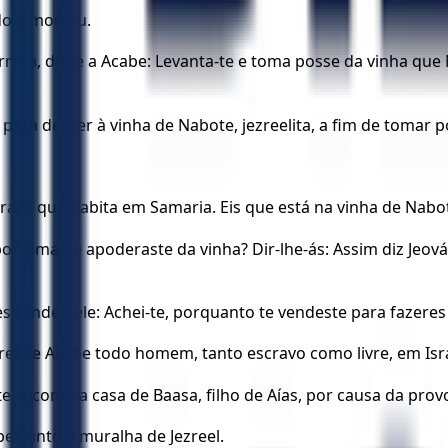
do e morreu.
ra, disse a Acabe: Levanta-te e toma posse da vinha que Na
ara descer à vinha de Nabote, jezreelita, a fim de tomar p
srael, que habita em Samaria. Eis que está na vinha de Nab
a por cima, te apoderaste da vinha? Dir-lhe-ás: Assim diz J
spondeu ele: Achei-te, porquanto te vendeste para fazeres 
inarei de Acabe todo homem, tanto escravo como livre, em Isr
e, e como a casa de Baasa, filho de Aías, por causa da provo
el junto à muralha de Jezreel.