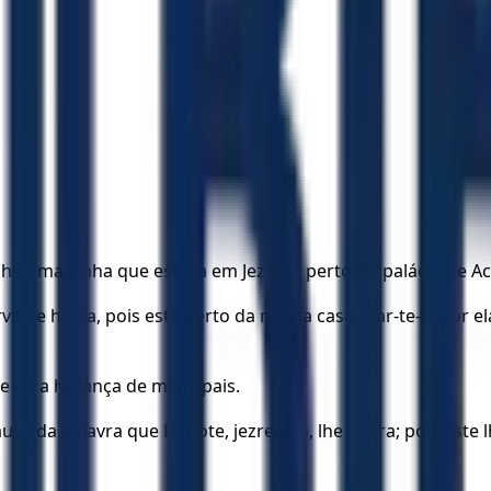
nha uma vinha que estava em Jezreel, perto do palácio de Ac
va de horta, pois está perto da minha casa. Dar-te-ei por e
 dê a herança de meus pais.
a da palavra que Nabote, jezreelita, lhe falara; pois este 