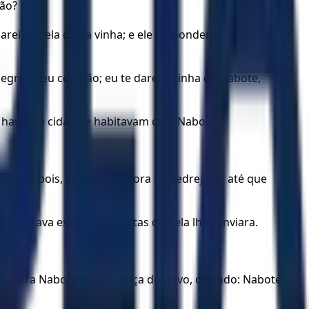
pão?
 darei por ela outra vinha; e ele respondeu: Não te darei a
egre o teu coração; eu te darei a vinha de Nabote,
e havia na cidade e habitavam com Nabote.
ei. Depois, levai-o para fora e apedrejai-o, até que
e estava escrito nas cartas que ela lhes enviara.
o contra Nabote na presença do povo, dizendo: Nabote