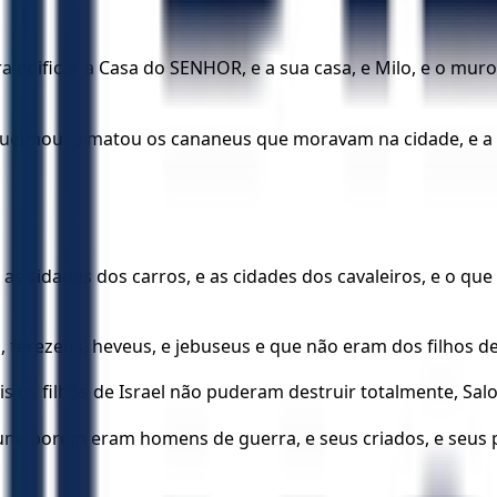
ra edificar a Casa do SENHOR, e a sua casa, e Milo, e o mu
a queimou, e matou os cananeus que moravam na cidade, e a
as cidades dos carros, e as cidades dos cavaleiros, e o que
ferezeus, heveus, e jebuseus e que não eram dos filhos de 
is os filhos de Israel não puderam destruir totalmente, Salo
um; porém eram homens de guerra, e seus criados, e seus pr