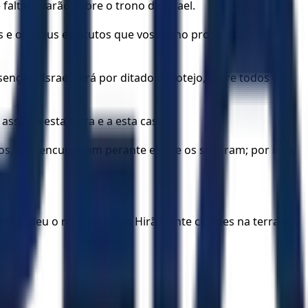
 faltará varão sobre o trono de Israel.
 e os meus estatutos que vos tenho proposto, mas
sença, e Israel será por ditado e motejo, entre todos os
assim a esta terra e a esta casa?
s, e se encurvaram perante eles, e os serviram; por isso,
ntão, deu o rei Salomão a Hirão vinte cidades na terra de