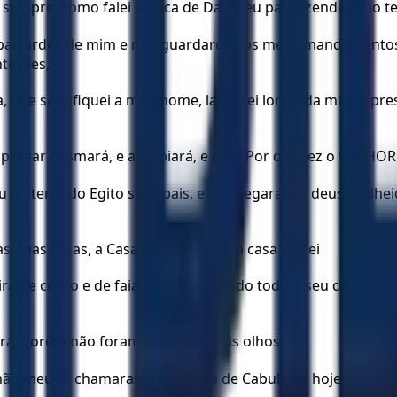
 sempre, como falei acerca de Davi, teu pai, dizendo: Não te
 apartardes de mim e não guardardes os meus mandamentos
te eles,
asa, que santifiquei a meu nome, lançarei longe da minha pre
 passar pasmará, e assobiará, e dirá: Por que fez o SENHOR 
da terra do Egito seus pais, e se apegaram a deuses alheio
as duas casas, a Casa do SENHOR e a casa do rei
ra de cedro e de faia e ouro, segundo todo o seu desejo). E
dera, porém não foram boas aos seus olhos.
mão meu? E chamaram-nas: Terra de Cabul, até hoje.