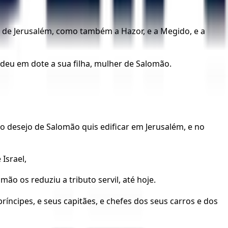
ro de Jerusalém, como também a Hazor, e a Megido, e a
 deu em dote a sua filha, mulher de Salomão.
 o desejo de Salomão quis edificar em Jerusalém, e no
Israel,
mão os reduziu a tributo servil, até hoje.
íncipes, e seus capitães, e chefes dos seus carros e dos