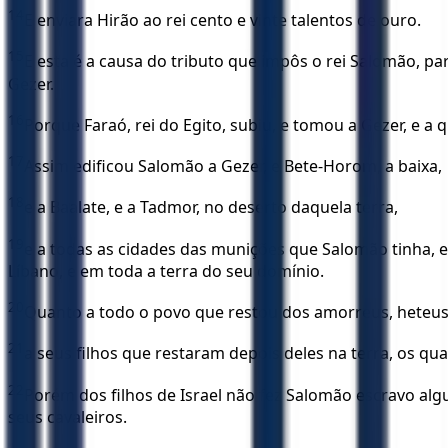
14
E enviara Hirão ao rei cento e vinte talentos de ouro.
15
E esta é a causa do tributo que impôs o rei Salomão, pa
Gezer.
16
Porque Faraó, rei do Egito, subiu, e tomou a Gezer, e 
17
Assim edificou Salomão a Gezer, e Bete-Horom, a baixa,
18
e a Baalate, e a Tadmor, no deserto daquela terra,
19
e a todas as cidades das munições que Salomão tinha, e 
Líbano, e em toda a terra do seu domínio.
20
Quanto a todo o povo que restou dos amorreus, heteus, 
21
a seus filhos que restaram depois deles na terra, os qua
22
Porém dos filhos de Israel não fez Salomão escravo alg
seus cavaleiros.