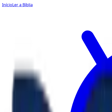
Início
Ler a Bíblia