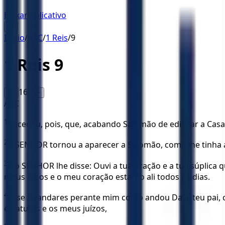
Baixar Aplicativo
☰
Início
/
ARC
/
1 Reis
/
9
1 Reis
9
16
A-
A+
ARC
1
Sucedeu, pois, que, acabando Salomão de edificar a Casa 
2
o SENHOR tornou a aparecer a Salomão, como lhe tinha 
3
E o SENHOR lhe disse: Ouvi a tua oração e a tua súplica q
meus olhos e o meu coração estarão ali todos os dias.
4
E, se tu andares perante mim como andou Davi, teu pai,
estatutos e os meus juízos,