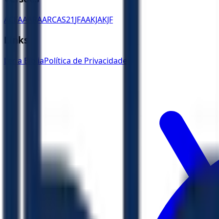
ACF
AA
ARA
ARC
AS21
JFAA
KJA
KJF
Links
Ler a Bíblia
Política de Privacidade