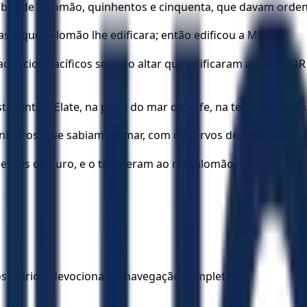
 obra de Salomão, quinhentos e cinquenta, que davam orden
asa, que Salomão lhe edificara; então edificou a Milo.
acrifícios pacíficos sobre o altar que edificaram ao SENHO
 junto a Elate, na praia do mar de Sufe, na terra de Edom
nheiros, que sabiam do mar, com os servos de Salomão.
alentos de ouro, e o trouxeram ao rei Salomão.
los diários, devocionais e navegação completa.