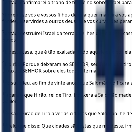
5
então, confirmarei o trono de teu reino sobre Israel para
6
Porém, se vós e vossos filhos de qualquer maneira vos
fordes, e servirdes a outros deuses, e vos curvardes peran
7
então, destruirei Israel da terra que lhes dei; e a esta c
povos.
8
E desta casa, que é tão exaltada, todo aquele que por ela
9
E dirão: Porque deixaram ao SENHOR, seu Deus, que tirou 
trouxe o SENHOR sobre eles todo este mal.
10
E sucedeu, ao fim de vinte anos, que Salomão edificara 
11
(para o que Hirão, rei de Tiro, trouxera a Salomão madei
Galileia.
12
E saiu Hirão de Tiro a ver as cidades que Salomão lhe 
13
Pelo que disse: Que cidades são estas que me deste, ir