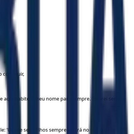
 construir,
 que aqui habite o meu nome para sempre. Estarei sempre
e: ‘Um de seus filhos sempre estará no trono de Israel’.