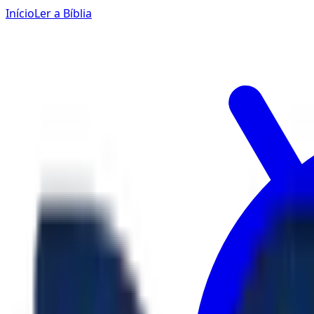
Início
Ler a Bíblia