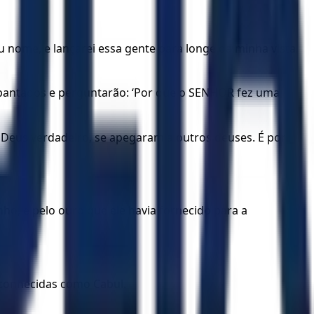
eu nome, e lançarei essa gente para longe da minha vista.
spantados e perguntarão: ‘Por que o SENHOR fez uma
o Deus verdadeiro, se apegaram a outros deuses. É por
nho, e pelo ouro que ele havia fornecido para a
o conhecidas como Cabul.