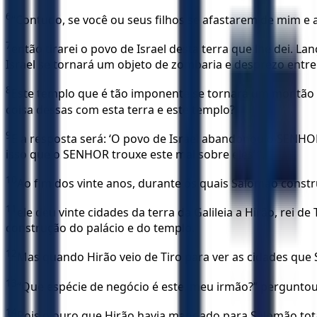
6
“Contudo, se você ou seus filhos se afastarem de mim e
7
então tirarei o povo de Israel desta terra que lhe dei. 
Israel se tornará um objeto de zombaria e desprezo entre
8
Este templo que é tão imponente se tornará um montão d
coisa dessas com esta terra e este templo?’
9
E a resposta será: ‘O povo de Israel abandonou o SENHOR
isso que o SENHOR trouxe este mal sobre eles’ ”.
10
Ao fim dos vinte anos, durante os quais Salomão const
11
ele deu vinte cidades da terra da Galileia a Hirão, rei 
construção do palácio e do templo.
12
Mas quando Hirão veio de Tiro para ver as cidades que 
13
“Que espécie de negócio é este, meu irmão?” perguntou;
14
Pois o ouro que Hirão havia mandado para Salomão tota