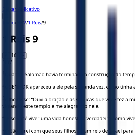
Baixar Aplicativo
☰
Início
/
NBV
/
1 Reis
/
9
1 Reis
9
16
A-
A+
NBV
1
Quando Salomão havia terminado a construção do templo
2
o SENHOR apareceu a ele pela segunda vez, como tinha 
3
e lhe disse: “Ouvi a oração e as súplicas que você fez 
vigiando este templo e me alegrando nele.
4
“E se você viver uma vida honesta e verdadeira como vi
5
então farei com que seus filhos sejam reis de Israel para