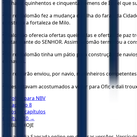
23
E havia quinhentos e cinquenta homens de Israel que su
24
O rei Salomão fez a mudança da filha do faraó da Cidade
construiu a fortaleza de Milo.
25
Salomão oferecia ofertas queimadas e ofertas de paz t
o altar diante do SENHOR. Assim Salomão terminou a con
26
O rei Salomão tinha um pátio para construção de navio
de navios.
27
O rei Hirão enviou, por navio, marinheiros competente
28
Eles estavam acostumados a viajar para Ofir, e dali tro
← Voltar para
NBV
← Capítulo
8
Todos os capítulos
Capítulo
10
→
✝️
BÍBLIA HOJE
Leia a Bíblia Sagrada online em diversas versões. Versícu