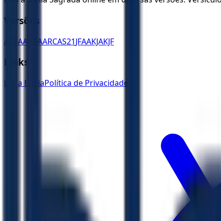
Versões
ACF
AA
ARA
ARC
AS21
JFAA
KJA
KJF
Links
Ler a Bíblia
Política de Privacidade