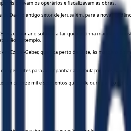
pervisionavam os operários e fiscalizavam as obras.
 de Davi, o antigo setor de Jerusalém, para a nova residênci
rês vezes por ano sobre o altar que ele tinha mandado co
strução do templo.
s em Eziom-Geber, que fica perto de Elate, às margens do 
s e experientes para acompanhar as tripulações dos navios
uxeram catorze mil e setecentos quilos de ouro para o rei S
los diários, devocionais e navegação completa.