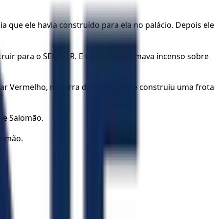
a que ele havia construído para ela no palácio. Depois ele
nstruir para o SENHOR. E também queimava incenso sobre
mar Vermelho, na terra de Edom, onde construiu uma frota
 de Salomão.
alomão.