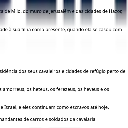
a de Milo, do muro de Jerusalém e das cidades de Hazor,
idade à sua filha como presente, quando ela se casou com
idência dos seus cavaleiros e cidades de refúgio perto de
s amorreus, os heteus, os ferezeus, os heveus e os
 Israel, e eles continuam como escravos até hoje.
mandantes de carros e soldados da cavalaria.