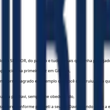
 do SENHOR, do palácio e tudo o mais que tinha planejado
aparecido na primeira vez em Gibeom,
a mim. Tornei sagrado este templo que você construiu, para
veu seu pai Davi, sempre me obedecendo,
 sempre, conforme prometi a seu pai Davi, quando disse a el