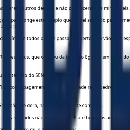
 adorarem outros deuses, e não obedecerem às minhas leis,
Lançarei para longe este templo que tornei sagrado para o m
 as nações.
e ruínas, e todos os que passarem perto dele vão ficar e
, o seu Deus, que os tirou da terra do Egito; e em lugar d
ruiu o templo do SENHOR e o palácio,
de Tiro, como pagamento por toda a madeira de cedro e de pi
Salomão lhe dera, não ficou contente com elas.
 “estas cidades não valem nada!” E até hoje elas ainda sã
lizou quatro mil e duzentos quilos.