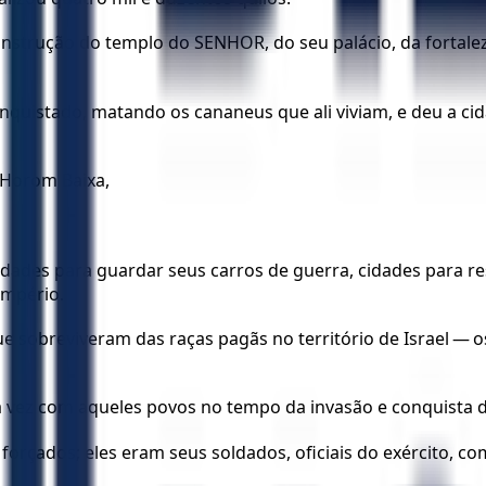
nstrução do templo do SENHOR, do seu palácio, da fortalez
conquistado, matando os cananeus que ali viviam, e deu a c
-Horom Baixa,
dades para guardar seus carros de guerra, cidades para res
império.
 sobreviveram das raças pagãs no território de Israel — o
 vez com aqueles povos no tempo da invasão e conquista de
orçados; eles eram seus soldados, oficiais do exército, co