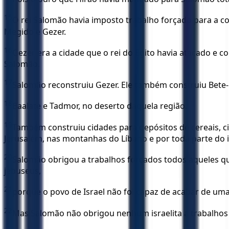
15
O rei Salomão havia imposto trabalho forçado para a co
Megido e Gezer.
16
Gezer era a cidade que o rei do Egito havia atacado e 
Salomão.
17
Salomão reconstruiu Gezer. Ele também construiu Bete
18
Baalate e Tadmor, no deserto daquela região.
19
Também construiu cidades para depósitos de cereais, ci
Jerusalém, nas montanhas do Líbano e por toda parte do 
20
Salomão obrigou a trabalhos forçados todos aqueles que
jebuseus,
21
porque o povo de Israel não foi capaz de acabar de uma
22
Mas Salomão não obrigou nenhum israelita a trabalhos f