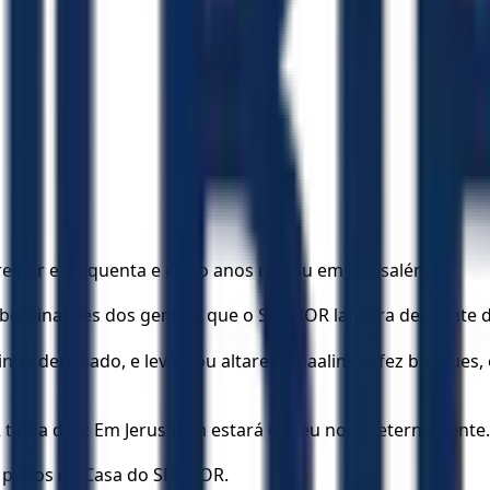
inar e cinquenta e cinco anos reinou em Jerusalém.
bominações dos gentios que o SENHOR lançara de diante dos
inha derribado, e levantou altares a baalins, e fez bosques,
 tinha dito: Em Jerusalém estará o meu nome eternamente.
s pátios da Casa do SENHOR.