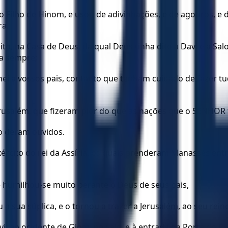
 Filho de Hinom, e usou de adivinhações, e de agouros, e de
ra.
, na Casa de Deus, da qual Deus tinha dito a Davi e a Salo
ra sempre;
nei a vossos pais, contanto que tenham cuidado de fazer tud
rusalém, que fizeram pior do que as nações que o SENHOR ti
o deram ouvidos.
ército do rei da Assíria, os quais prenderam Manassés entr
e humilhou-se muito perante o Deus de seus pais,
iu a sua súplica, e o tornou a trazer a Jerusalém, ao seu 
i, ao ocidente de Giom, no vale, e à entrada da Porta do Pe