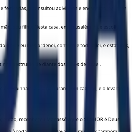
 feitiçarias, e consultou adivinhos e encantadores, e fez
mão, seu filho: Nesta casa, em Jerusalém, que escolhi
o o que eu lhes ordenei, conforme toda a lei, e estatutos,
nha destruído de diante dos filhos de Israel.
e os espinhais, e o amarraram com cadeias, e o levaram à
reino; então, reconheceu Manassés que o SENHOR é Deus.
ixe, e à roda, até Ofel, e o levantou mui alto; também pôs