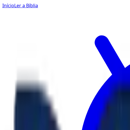
Início
Ler a Bíblia