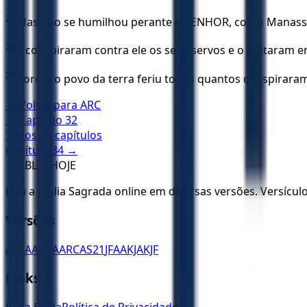
23
Mas não se humilhou perante o SENHOR, como Manassés, 
24
E conspiraram contra ele os seus servos e o mataram e
25
Porém o povo da terra feriu todos quantos conspiraram c
← Voltar para
ARC
← Capítulo
32
Todos os capítulos
Capítulo
34
→
✝️
BÍBLIA HOJE
Leia a Bíblia Sagrada online em diversas versões. Versícu
Versões
ACF
AA
ARA
ARC
AS21
JFAA
KJA
KJF
Links
Ler a Bíblia
Política de Privacidade