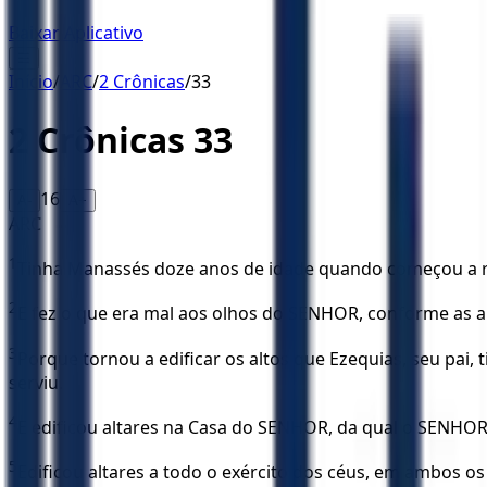
Baixar Aplicativo
☰
Início
/
ARC
/
2 Crônicas
/
33
2 Crônicas
33
16
A-
A+
ARC
1
Tinha Manassés doze anos de idade quando começou a re
2
E fez o que era mal aos olhos do SENHOR, conforme as a
3
Porque tornou a edificar os altos que Ezequias, seu pai, t
serviu.
4
E edificou altares na Casa do SENHOR, da qual o SENHOR
5
Edificou altares a todo o exército dos céus, em ambos o