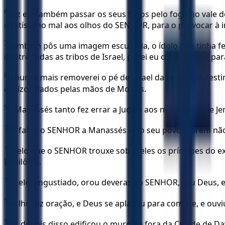
6
Fez ele também passar os seus filhos pelo fogo no vale do
muitíssimo mal aos olhos do SENHOR, para o provocar à i
7
Também pôs uma imagem esculpida, o ídolo que tinha feito
dentre todas as tribos de Israel, porei eu o meu nome pa
8
e nunca mais removerei o pé de Israel da terra que desti
e juízos dados pelas mãos de Moisés.
9
E Manassés tanto fez errar a Judá e aos moradores de Je
10
E falou o SENHOR a Manassés e ao seu povo, porém nã
11
Pelo que o SENHOR trouxe sobre eles os príncipes do ex
Babilônia.
12
E ele, angustiado, orou deveras ao SENHOR, seu Deus, 
13
e lhe fez oração, e Deus se aplacou para com ele, e ouv
14
E, depois disso edificou o muro de fora da Cidade de Dav