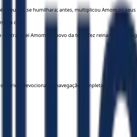
seu pai, se humilhara; antes, multiplicou Amom os seus d
m sua casa.
ontra o rei Amom e o povo da terra fez reinar em seu lugar
los diários, devocionais e navegação completa.