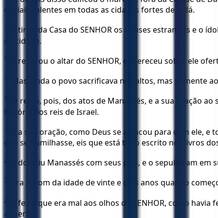
oficiais valentes em todas as cidades fortes de Judá.
15
E tirou da Casa do SENHOR os deuses estranhos e o ído
da cidade.
16
E reparou o altar do SENHOR, e ofereceu sobre ele ofert
17
Mas ainda o povo sacrificava nos altos, mas somente a
18
O resto, pois, dos atos de Manassés, e a sua oração ao 
história dos reis de Israel.
19
E a sua oração, como Deus se aplacou para com ele, e t
que se humilhasse, eis que está tudo escrito nos livros do
20
E dormiu Manassés com seus pais, e o sepultaram em su
21
Era Amom da idade de vinte e dois anos quando começou
22
E fez o que era mal aos olhos do SENHOR, como havia fe
as serviu.