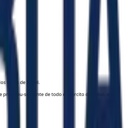
 filhos de Israel.
 e prostrou-se diante de todo o exército dos céus, e o