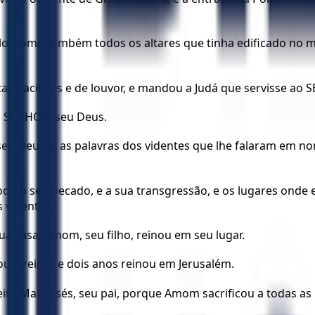
lo, como também todos os altares que tinha edificado no 
as pacíficas e de louvor, e mandou a Judá que servisse ao 
o SENHOR, seu Deus.
seu Deus, e as palavras dos videntes que lhe falaram em no
odo o seu pecado, e a sua transgressão, e os lugares onde 
s videntes.
a casa; Amom, seu filho, reinou em seu lugar.
 a reinar e dois anos reinou em Jerusalém.
ito Manassés, seu pai, porque Amom sacrificou a todas as i