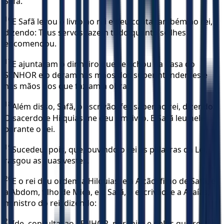
Safã.
16
E Safã levou o livro ao rei e deu conta também ao rei,
dizendo: Teus servos fazem tudo quanto se lhes
encomendou.
17
E ajuntaram o dinheiro que se achou na Casa do
SENHOR e o deram nas mãos dos superintendentes e
nas mãos dos que faziam a obra.
18
Além disso, Safã, o escrivão, fez saber ao rei, dizendo:
O sacerdote Hilquias me deu um livro. E Safã leu nele
perante o rei.
19
Sucedeu, pois, que, ouvindo o rei as palavras da Lei,
rasgou as suas vestes.
20
E o rei deu ordem a Hilquias, e a Aicão, filho de Safã, e
a Abdom, filho de Mica, e a Safã, o escrivão, e a Asaías,
ministro do rei, dizendo:
21
Ide, consultai ao SENHOR, por mim e pelos que restam