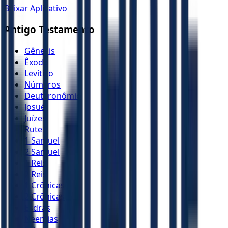
Baixar Aplicativo
Antigo Testamento
Gênesis
Êxodo
Levítico
Números
Deuteronômio
Josué
Juízes
Rute
1 Samuel
2 Samuel
1 Reis
2 Reis
1 Crônicas
2 Crônicas
Esdras
Neemias