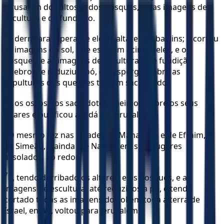
Jerusalém dos altos, e dos bosques, e das imagens de
escultura e de fundição.
4
E derribaram perante ele os altares de baalins; e cortou
as imagens do sol, que estavam acima deles, e os
bosques, e as imagens de escultura e de fundição
quebrou, e reduziu a pó, e o aspergiu sobre as
sepulturas dos que lhes tinham sacrificado.
5
E os ossos dos sacerdotes queimou sobre os seus
altares e purificou a Judá e a Jerusalém.
6
O mesmo fez nas cidades de Manassés, e de Efraim, e
de Simeão, e ainda até Naftali, em seus lugares
assolados, ao redor.
7
E, tendo derribado os altares, e os bosques, e as
imagens de escultura, até reduzi-los a pó, e tendo
cortado todas as imagens do sol em toda a terra de
Israel, então, voltou para Jerusalém.