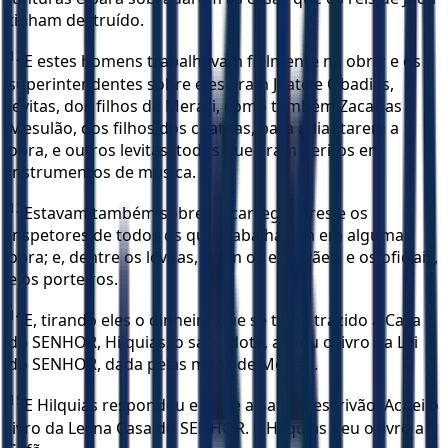
tinham destruído.
12
E estes homens trabalhavam fielmente na obra; e os
superintendentes sobre eles eram Jaate e Obadias,
levitas, dos filhos de Merari, como também Zacarias e
Mesulão, dos filhos dos coatitas, para adiantarem a
obra, e outros levitas, todos que eram peritos em
instrumentos de música.
13
Estavam também sobre os carregadores e os
inspetores de todos os que trabalhavam em alguma
obra; e, dentre os levitas, eram os escrivães, e os oficiais,
e os porteiros.
14
E, tirando eles o dinheiro que se tinha trazido à Casa
do SENHOR, Hilquias, o sacerdote, achou o livro da Lei
do SENHOR, dada pelas mãos de Moisés.
15
E Hilquias respondeu e disse a Safã, o escrivão: Achei o
livro da Lei na Casa do SENHOR. E Hilquias deu o livro a