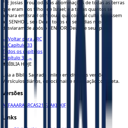
33
E Josias tirou todas as abominações de todas as terras
que eram dos filhos de Israel; e a todas quantos se
achara em Israel obrigou a que com tal culto servissem
ao SENHOR, seu Deus; todos os seus dias não se
desviaram de após o SENHOR, Deus de seus pais.
← Voltar para
ARC
← Capítulo
33
Todos os capítulos
Capítulo
35
→
✝️
BÍBLIA HOJE
Leia a Bíblia Sagrada online em diversas versões.
Versículos diários, devocionais e navegação completa.
Versões
ACF
AA
ARA
ARC
AS21
JFAA
KJA
KJF
Links