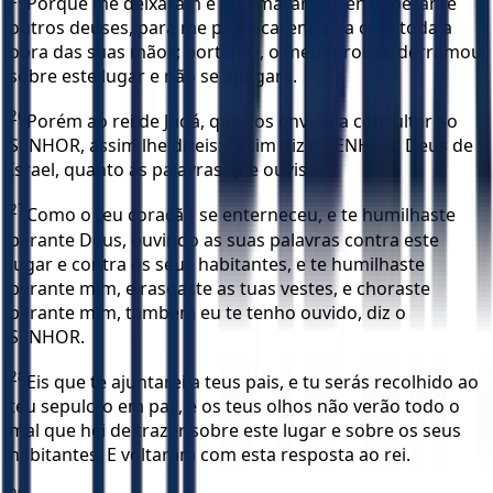
Porque me deixaram e queimaram incenso perante
outros deuses, para me provocarem à ira com toda a
obra das suas mãos; portanto, o meu furor se derramou
sobre este lugar e não se apagará.
26
Porém ao rei de Judá, que vos enviou a consultar ao
SENHOR, assim lhe direis: Assim diz o SENHOR, Deus de
Israel, quanto às palavras que ouviste:
27
Como o teu coração se enterneceu, e te humilhaste
perante Deus, ouvindo as suas palavras contra este
lugar e contra os seus habitantes, e te humilhaste
perante mim, e rasgaste as tuas vestes, e choraste
perante mim, também eu te tenho ouvido, diz o
SENHOR.
28
Eis que te ajuntarei a teus pais, e tu serás recolhido ao
teu sepulcro em paz, e os teus olhos não verão todo o
mal que hei de trazer sobre este lugar e sobre os seus
habitantes. E voltaram com esta resposta ao rei.