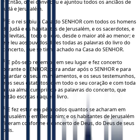
29
Então, o rei convocou e ajuntou todos os anciãos de
Judá e Jerusalém.
30
E o rei subiu à Casa do SENHOR com todos os homens
de Judá e os habitantes de Jerusalém, e os sacerdotes, e
os levitas, e todo o povo, desde o maior até ao menor; e
ele leu aos ouvidos deles todas as palavras do livro do
concerto, que se tinha achado na Casa do SENHOR.
31
E pôs-se o rei em pé em seu lugar e fez concerto
perante o SENHOR, para andar após o SENHOR e para
guardar os seus mandamentos, e os seus testemunhos,
e os seus estatutos, com todo o seu coração e com toda
a sua alma, cumprindo as palavras do concerto, que
estão escritas naquele livro.
32
E fez estar em pé a todos quantos se acharam em
Jerusalém e em Benjamim; e os habitantes de Jerusalém
fizeram conforme o concerto de Deus, do Deus de seus
pais.