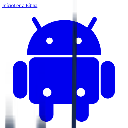
Início
Ler a Bíblia