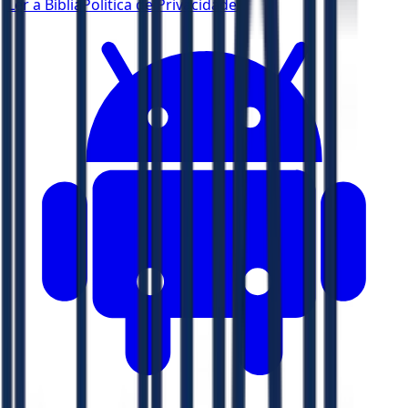
Ler a Bíblia
Política de Privacidade