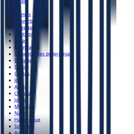
Ester
Jó
Salmos
Provérbios
Eclesiastes
Cânticos
Isaías
Jeremias
Lamentações de Jeremias
Ezequiel
Daniel
Oséias
Joel
Amós
Obadias
Jonas
Miquéias
Naum
Habacuque
Sofonias
Ageu