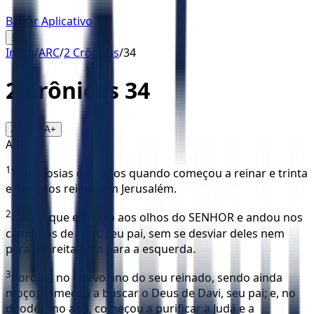
Baixar Aplicativo
☰
Início
/
ARC
/
2 Crônicas
/
34
2 Crônicas
34
16
A-
A+
ARC
1
Tinha Josias oito anos quando começou a reinar e trinta
e um anos reinou em Jerusalém.
2
E fez o que era reto aos olhos do SENHOR e andou nos
caminhos de Davi, seu pai, sem se desviar deles nem
para a direita nem para a esquerda.
3
Porque, no oitavo ano do seu reinado, sendo ainda
moço, começou a buscar o Deus de Davi, seu pai; e, no
duodécimo ano, começou a purificar a Judá e a