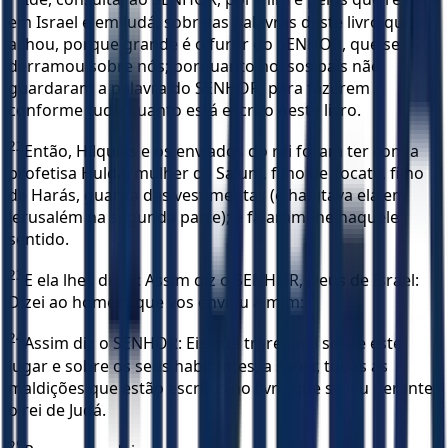
em Israel e em Judá, sobre as palavras deste livro que se
achou, porque grande é o furor do SENHOR, que se
derramou sobre nós; porquanto nossos pais não
guardaram a palavra do SENHOR, para fazerem
conforme tudo quanto está escrito neste livro.
22
Então, Hilquias e os enviados do rei foram ter com a
profetisa Hulda, mulher de Salum, filho de Tocate, filho
de Harás, guarda das vestimentas (e habitava ela em
Jerusalém na segunda parte); e falaram-lhe naquele
sentido.
23
E ela lhes disse: Assim diz o SENHOR, Deus de Israel:
Dizei ao homem que vos enviou a mim:
24
Assim diz o SENHOR: Eis que trarei mal sobre este
lugar e sobre os seus habitantes, a saber, todas as
maldições que estão escritas no livro que se leu perante
o rei de Judá.
25