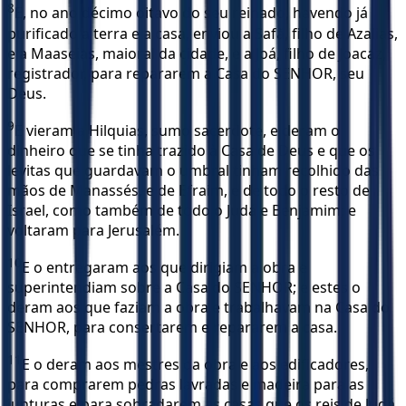
8
E, no ano décimo oitavo do seu reinado, havendo já
purificado a terra e a casa, enviou a Safã, filho de Azalias,
e a Maaseias, maioral da cidade, e a Joá, filho de Joacaz,
registrador, para repararem a Casa do SENHOR, seu
Deus.
9
E vieram a Hilquias, sumo sacerdote, e deram o
dinheiro que se tinha trazido à Casa de Deus e que os
levitas que guardavam o umbral tinham recolhido das
mãos de Manassés, e de Efraim, e de todo o resto de
Israel, como também de todo o Judá e Benjamim; e
voltaram para Jerusalém.
10
E o entregaram aos que dirigiam a obra e
superintendiam sobre a Casa do SENHOR; e estes o
deram aos que faziam a obra e trabalhavam na Casa do
SENHOR, para consertarem e repararem a casa.
11
E o deram aos mestres da obra e aos edificadores,
para comprarem pedras lavradas e madeira para as
junturas e para sobradarem as casas que os reis de Judá