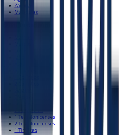
Zacarias
Malaquias
Novo Testamento
Mateus
Marcos
Lucas
João
Atos
Romanos
1 Coríntios
2 Coríntios
Gálatas
Efésios
Filipenses
Colossenses
1 Tessalonicenses
2 Tessalonicenses
1 Timóteo