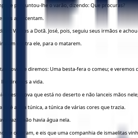
po, e perguntou-lhe o varão, dizendo: Que procuras?
de eles apascentam.
dizer: Vamos a Dotã. José, pois, seguiu seus irmãos e acho
piraram contra ele, para o matarem.
stas covas, e diremos: Uma besta-fera o comeu; e veremos 
lhe tiremos a vida.
 nesta cova que está no deserto e não lanceis mãos nele; p
José a sua túnica, a túnica de várias cores que trazia.
va vazia, não havia água nela.
os, e olharam, e eis que uma companhia de ismaelitas vinha