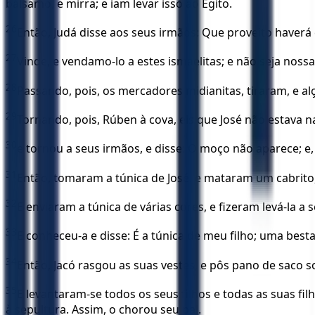
bálsamo, e mirra; e iam levar isso ao Egito.
26
Então, Judá disse aos seus irmãos: Que proveito have
27
Vinde, e vendamo-lo a estes ismaelitas; e não seja nos
28
Passando, pois, os mercadores midianitas, tiraram, e al
29
Tornando, pois, Rúben à cova, eis que José não estava n
30
e tornou a seus irmãos, e disse: O moço não aparece; e, 
31
Então, tomaram a túnica de José, e mataram um cabrito,
32
E enviaram a túnica de várias cores, e fizeram levá-la a
33
E conheceu-a e disse: É a túnica de meu filho; uma bes
34
Então, Jacó rasgou as suas vestes, e pôs pano de saco s
35
E levantaram-se todos os seus filhos e todas as suas fi
à sepultura. Assim, o chorou seu pai.