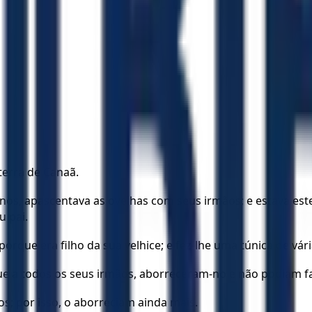
terra de Canaã.
nos, apascentava as ovelhas com seus irmãos; e estava este 
u pai.
porque era filho da sua velhice; e fez-lhe uma túnica de vári
ue a todos os seus irmãos, aborreceram-no e não podiam fa
; por isso, o aborreciam ainda mais.