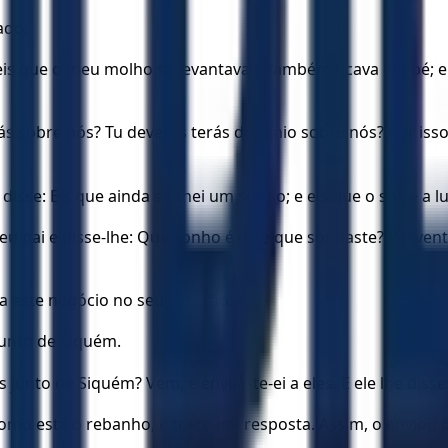
ado:
is que o meu molho se levantava e também ficava em pé; e
arás sobre nós? Tu deveras terás domínio sobre nós? Por iss
isse: Eis que ainda sonhei um sonho; e eis que o sol, e a lu
eu pai e disse-lhe: Que sonho é este que sonhaste? Porvent
va este negócio no seu coração.
junto de Siquém.
 junto de Siquém? Vem, e enviar-te-ei a eles. E ele lhe disse
e como está o rebanho, e traze-me resposta. Assim, o enviou 