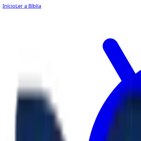
Início
Ler a Bíblia