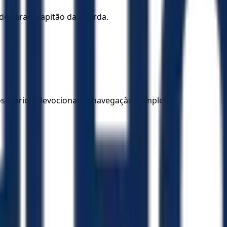
de Faraó, capitão da guarda.
los diários, devocionais e navegação completa.