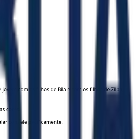
jovem com os filhos de Bila e com os filhos de Zilpa,
as cores.
lar com ele pacificamente.