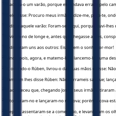
15
E achou-o um varão, porque ele andava errado pelo cam
16
E ele disse: Procuro meus irmãos; dize-me, peço-te, on
17
E disse aquele varão: Foram-se daqui, porque ouvi-lhes 
18
E viram-no de longe e, antes que chegasse a eles, cons
19
E disseram uns aos outros: Eis lá vem o sonhador-mor!
20
Vinde, pois, agora, e matemo-lo, e lancemo-lo numa de
21
E, ouvindo-o Rúben, livrou-o das suas mãos e disse: Não 
22
Também lhes disse Rúben: Não derrameis sangue; lançai-o
23
E aconteceu que, chegando José a seus irmãos, tiraram a 
24
E tomaram-no e lançaram-no na cova; porém a cova esta
25
Depois, assentaram-se a comer pão, e levantaram os olh