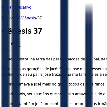
Baixar Aplicativo
☰
Início
/
ARC
/
Gênesis
/
37
Gênesis
37
16
A-
A+
ARC
1
E Jacó habitou na terra das peregrinações de seu pai, na 
2
Estas são as gerações de Jacó: Sendo José de dezessete a
mulheres de seu pai; e José trazia uma má fama deles a se
3
E Israel amava a José mais do que a todos os seus filhos, 
4
Vendo, pois, seus irmãos que seu pai o amava mais do q
5
Sonhou também José um sonho, que contou a seus irmãos