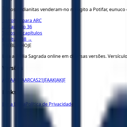
36
E os midianitas venderam-no no Egito a Potifar, eunuco 
← Voltar para
ARC
← Capítulo
36
Todos os capítulos
Capítulo
38
→
✝️
BÍBLIA HOJE
Leia a Bíblia Sagrada online em diversas versões. Versícu
Versões
ACF
AA
ARA
ARC
AS21
JFAA
KJA
KJF
Links
Ler a Bíblia
Política de Privacidade