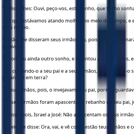
6
E disse-lhes: Ouvi, peço-vos, este sonho, que tenho sonh
7
Eis que estávamos atando molhos no meio do campo, e e
meu molho.
8
Então, lhe disseram seus irmãos: Tu, pois, deveras rein
palavras.
9
E sonhou ainda outro sonho, e o contou a seus irmãos, e d
10
E, contando-o a seu pai e a seus irmãos, repreendeu-o s
perante ti em terra?
11
Seus irmãos, pois, o invejavam; seu pai, porém, guarda
12
E seus irmãos foram apascentar o rebanho de seu pai, 
13
Disse, pois, Israel a José: Não apascentam os teus irmãos
14
E ele lhe disse: Ora, vai, e vê como estão teus irmãos 