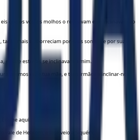
 eis que os vossos molhos o rodeavam e se inclinavam ao
o, tanto mais o aborreciam por seus sonhos e por suas
a, e onze estrelas se inclinavam a mim.
ura viremos eu, e tua mãe, e teus irmãos a inclinar-nos
: Eis-me aqui.
do vale de Hebrom, e José veio a Siquém.