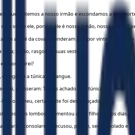
rá em que matemos a nosso irmão e escondamos a sua mort
sa mão sobre ele, porque ele é nosso irmão, nossa carne. E
çaram a José da cova, e venderam José por vinte moedas de p
a cova; então, rasgou as suas vestes,
eu, aonde irei?
 e tingiram a túnica no sangue.
 seu pai, e disseram: Temos achado esta túnica; conhece agor
ta-fera o comeu, certamente foi despedaçado José.
obre os seus lombos, e lamentou a seu filho muitos dias.
lhas, para o consolarem; recusou, porém, ser consolado e d