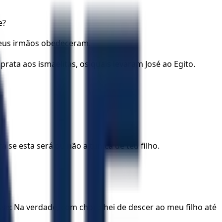
e?
 seus irmãos obedeceram.
rata aos ismaelitas, os quais levaram José ao Egito.
a se esta será ou não a túnica de teu filho.
isse: Na verdade, com choro hei de descer ao meu filho até