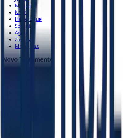
Miquéias
Naum
Habacuque
Sofonias
Ageu
Zacarias
Malaquias
Novo Testamento
Mateus
Marcos
Lucas
João
Atos
Romanos
1 Coríntios
2 Coríntios
Gálatas
Efésios