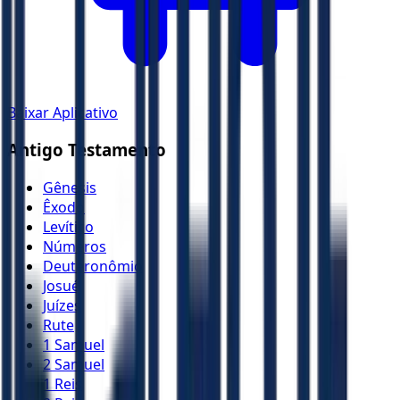
Baixar Aplicativo
Antigo Testamento
Gênesis
Êxodo
Levítico
Números
Deuteronômio
Josué
Juízes
Rute
1 Samuel
2 Samuel
1 Reis