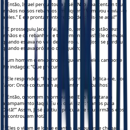
13
Então, Israel perguntou a José: “Não apascentam teus
irmãos nossos rebanhos em Siquém? Vem, vou enviar-te
a eles.” E ele prontamente respondeu: “Eis-me aqui!”
14
E prosseguiu Jacó: “Vai, então, ver como estão teus
irmãos e os rebanhos, e traze-me notícias!” Ele o enviou
quando estava no vale de Hebrom. Mas José se perdeu
quando estava próximo de Siquém;
15
um homem o encontrou vagueando pelos campos e
lhe indagou: “Que procuras?”
16
Ele respondeu: “Procuro meus irmãos. Indica-me, por
favor: Onde costumam apascentar os rebanhos?”
17
Então, o homem informou-lhe: “Eles levantaram
acampamento daqui. Eu os ouvi dizer: ‘Vamos para
Dotã!’” Assim, José partiu à procura de seus irmãos e os
encontrou em Dotã.
18
Eles o viram de longe e, antes que pudesse chegar