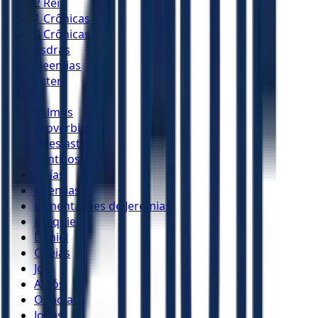
2 Reis
1 Crônicas
2 Crônicas
Esdras
Neemias
Ester
Jó
Salmos
Provérbios
Eclesiastes
Cânticos
Isaías
Jeremias
Lamentações de Jeremias
Ezequiel
Daniel
Oséias
Joel
Amós
Obadias
Jonas