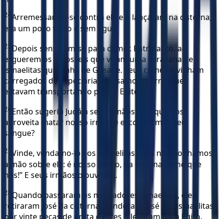
24
Arremessaram-se contra ele e o lançaram na cisterna;
era um poço vazio e sem água.
25
Depois sentaram-se para comer. Entretanto, ao
erguerem os olhos, eis que viram uma caravana de
ismaelitas que vinha de Gileade. Seus camelos vinham
carregados de especiarias, bálsamo e mirra, que
estavam transportando para o Egito.
26
Então sugeriu Judá a seus irmãos: “De que nos
aproveita matar nosso irmão e escondermos seu
sangue?
27
Vinde, vendamo-lo aos ismaelitas, mas não ponhamos
a mão sobre ele: é nosso irmão, da mesma carne que
nós!” E seus irmãos o ouviram.
28
Quando passaram os mercadores ismaelitas, eles
retiraram José da cisterna. Venderam José aos ismaelitas
por vinte peças de prata e estes o levaram para Egito.