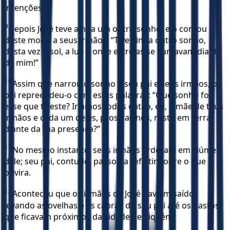
intenções.
9
Depois José teve ainda um outro sonho, e o contou
deste modo a seus irmãos: “Tive ainda outro sonho,
desta vez o sol, a lua e onze estrelas se curvavam diante
de mim!”
10
Assim que narrou o sonho a seu pai e seus irmãos, o
pai repreendeu-o com estas palavras: “Que sonho foi
esse que tiveste? Iríamos todos então, eu, a mãe de teus
irmãos e cada um deles, prostrar-nos, rosto em terra,
diante da tua presença?”
11
No mesmo instante, seus irmãos arderam em ciúmes
dele; seu pai, contudo, passou a refletir sobre o que
ouvira.
12
Aconteceu que os irmãos de José haviam saído,
levando as ovelhas e as cabras do seu pai até os pastos
que ficavam próximos da cidade de Siquém.