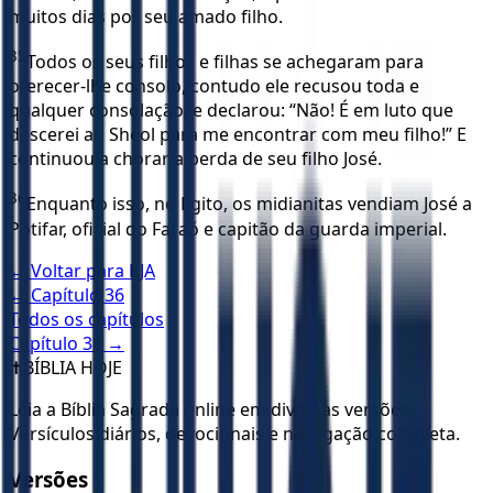
muitos dias por seu amado filho.
35
Todos os seus filhos e filhas se achegaram para
oferecer-lhe consolo, contudo ele recusou toda e
qualquer consolação, e declarou: “Não! É em luto que
descerei ao Sheol para me encontrar com meu filho!” E
continuou a chorar a perda de seu filho José.
36
Enquanto isso, no Egito, os midianitas vendiam José a
Potifar, oficial do Faraó e capitão da guarda imperial.
← Voltar para
KJA
← Capítulo
36
Todos os capítulos
Capítulo
38
→
✝️
BÍBLIA HOJE
Leia a Bíblia Sagrada online em diversas versões.
Versículos diários, devocionais e navegação completa.
Versões