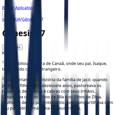
Baixar Aplicativo
☰
Início
/
KJA
/
Gênesis
/
37
Gênesis
37
16
A-
A+
KJA
1
Jacó habitou na terra de Canaã, onde seu pai, Isaque,
tinha vivido como estrangeiro.
2
Esta, portanto, é a história da família de Jacó; quando
José, seu filho, tinha dezessete anos, pastoreava os
rebanhos de ovelhas e cabras com seus irmãos.
Cooperava com os filhos de Bila e os filhos de Zilpa,
mulheres de seu pai. Entretanto, José compartilhava com
seu pai sobre a má fama de seus irmãos.