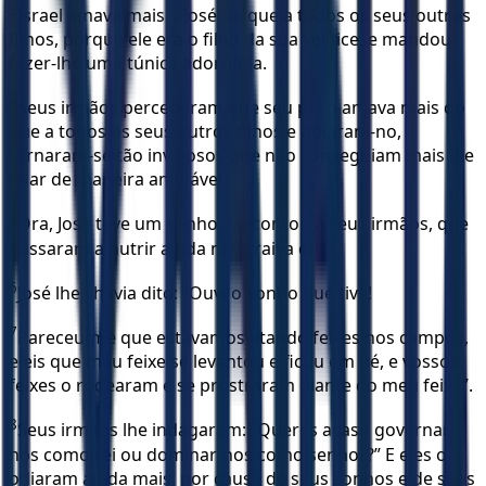
3
Israel amava mais a José do que a todos os seus outros
filhos, porque ele era o filho da sua velhice, e mandou
fazer-lhe uma túnica adornada.
4
Seus irmãos perceberam que seu pai o amava mais do
que a todos os seus outros filhos e odiaram-no,
tornaram-se tão invejosos que não conseguiam mais lhe
falar de maneira amigável.
5
Ora, José teve um sonho e o contou a seus irmãos, que
passaram a nutrir ainda mais raiva dele.
6
José lhes havia dito: “Ouvi o sonho que tive!
7
Pareceu-me que estávamos atando feixes nos campos,
e eis que meu feixe se levantou e ficou em pé, e vossos
feixes o rodearam e se prostraram diante do meu feixe”.
8
Seus irmãos lhe indagaram: “Queres acaso governar-
nos como rei ou dominar-nos como senhor?” E eles o
odiaram ainda mais, por causa de seus sonhos e de suas