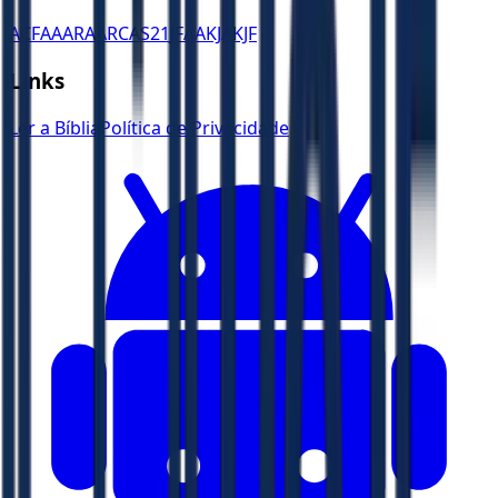
ACF
AA
ARA
ARC
AS21
JFAA
KJA
KJF
Links
Ler a Bíblia
Política de Privacidade