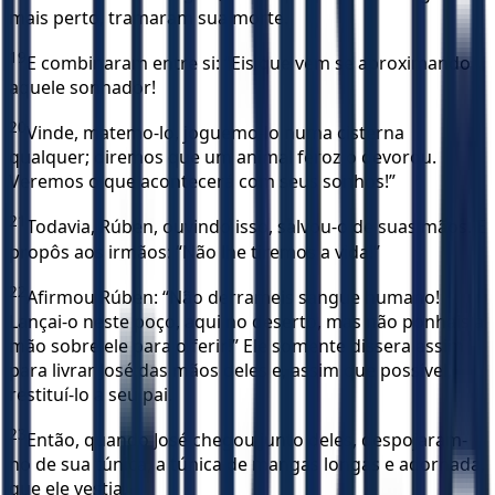
mais perto, tramaram sua morte.
19
E combinaram entre si: “Eis que vem se aproximando
aquele sonhador!
20
Vinde, matemo-lo, joguemo-lo numa cisterna
qualquer; diremos que um animal feroz o devorou.
Veremos o que acontecerá com seus sonhos!”
21
Todavia, Rúben, ouvindo isso, salvou-o de suas mãos. E
propôs aos irmãos: “Não lhe tiremos a vida!”
22
Afirmou Rúben: “Não derrameis sangue humano!
Lançai-o neste poço, aqui no deserto, mas não ponhais a
mão sobre ele para o ferir!” Ele somente dissera assim
para livrar José das mãos deles e, assim que possível,
restituí-lo a seu pai.
23
Então, quando José chegou junto deles, despojaram-
no de sua túnica, a túnica de mangas longas e adornada,
que ele vestia.