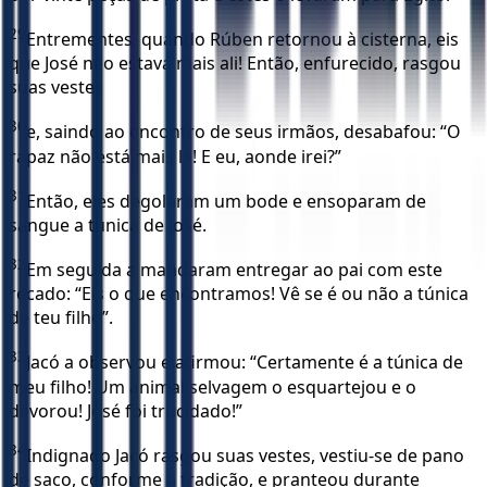
29
Entrementes, quando Rúben retornou à cisterna, eis
que José não estava mais ali! Então, enfurecido, rasgou
suas vestes
30
e, saindo ao encontro de seus irmãos, desabafou: “O
rapaz não está mais lá! E eu, aonde irei?”
31
Então, eles degolaram um bode e ensoparam de
sangue a túnica de José.
32
Em seguida a mandaram entregar ao pai com este
recado: “Eis o que encontramos! Vê se é ou não a túnica
de teu filho”.
33
Jacó a observou e afirmou: “Certamente é a túnica de
meu filho! Um animal selvagem o esquartejou e o
devorou! José foi trucidado!”
34
Indignado Jacó rasgou suas vestes, vestiu-se de pano
de saco, conforme a tradição, e pranteou durante