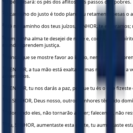
6
O pé a pisará: os pés dos aflitos e os passos dos pobres.
7
O caminho do justo é todo plano; tu retamente pesas o a
8
Até no caminho dos teus juízos, SENHOR, te esperamos; 
9
Com minha alma te desejei de noite e, com o meu espírit
mundo aprendem justiça.
10
Ainda que se mostre favor ao ímpio, nem por isso aprend
11
SENHOR, a tua mão está exaltada, mas nem por isso a ve
adversários.
12
SENHOR, tu nos darás a paz, porque tu és o que fizeste
13
Ó SENHOR, Deus nosso, outros senhores têm tido domín
14
Morrendo eles, não tornarão a viver; falecendo, não ress
15
Tu, SENHOR, aumentaste esta gente, tu aumentaste esta g