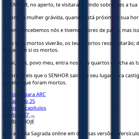
16
SENHOR, no aperto, te visitaram; vindo sobre eles a tu
17
Como a mulher grávida, quando está próxima a sua hora
18
Bem concebemos nós e tivemos dores de parto, mas iss
19
Os teus mortos viverão, os teus mortos ressuscitarão; de
lançará de si os mortos.
20
Vai, pois, povo meu, entra nos teus quartos e fecha as 
21
Porque eis que o SENHOR sairá do seu lugar para castig
aqueles que foram mortos.
← Voltar para
ARC
← Capítulo
25
Todos os capítulos
Capítulo
27
→
✝️
BÍBLIA HOJE
Leia a Bíblia Sagrada online em diversas versões. Versícu