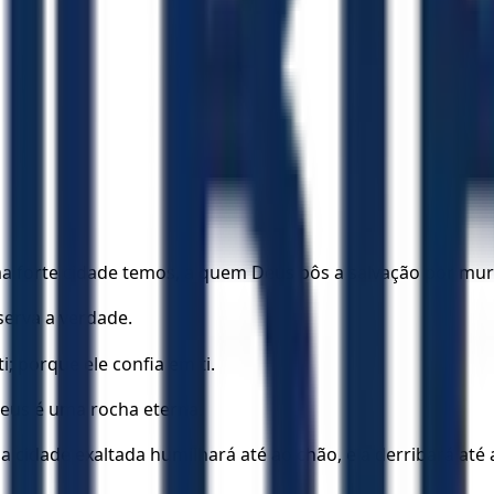
Uma forte cidade temos, a quem Deus pôs a salvação por mu
serva a verdade.
; porque ele confia em ti.
us é uma rocha eterna.
 cidade exaltada humilhará até ao chão, e a derribará até 