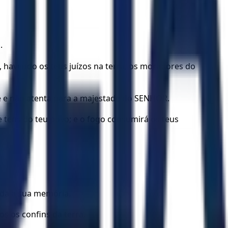
.
, havendo os teus juízos na terra, os moradores do
ade e não atenta para a majestade do SENHOR.
 tens do teu povo; e o fogo consumirá os teus
toda a sua memória.
s os confins da terra.