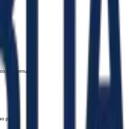
ros e antemuros.
ao pó.