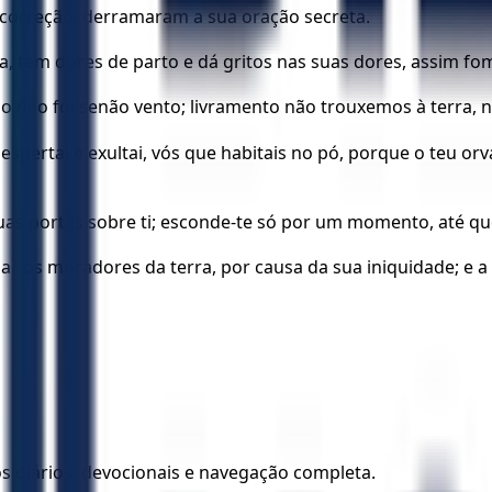
a correção, derramaram a sua oração secreta.
, tem dores de parto e dá gritos nas suas dores, assim fo
o não foi senão vento; livramento não trouxemos à terra
spertai e exultai, vós que habitais no pó, porque o teu orv
tuas portas sobre ti; esconde-te só por um momento, até que
ar os moradores da terra, por causa da sua iniquidade; e a
los diários, devocionais e navegação completa.