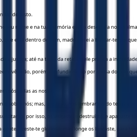
ndar do justo.
no teu nome e na tua memória está o desejo da nossa alma
o, que está dentro de mim, madrugarei a buscar-te; porque
e a justiça; até na terra da retidão, ele pratica a iniquid
em; vê-la-ão, porém confundir-se-ão por causa do zelo que
 em nós todas as nossas obras.
io sobre nós; mas, por ti só, nos lembramos do teu nome.
uscitarão; por isso, os visitaste, e destruíste, e apagaste 
ente, fizeste-te glorioso; mas longe os lançaste, para todo