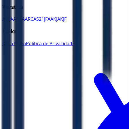
Versões
ACF
AA
ARA
ARC
AS21
JFAA
KJA
KJF
Links
Ler a Bíblia
Política de Privacidade