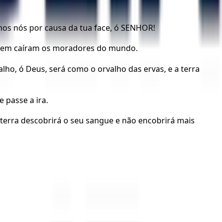
mos nós por causa da tua face, ó SENHOR!
, nem caíram os moradores do mundo.
alho, ó Deus, será como o orvalho das ervas, e a terra
 passe a ira.
 terra descobrirá o seu sangue e não encobrirá mais