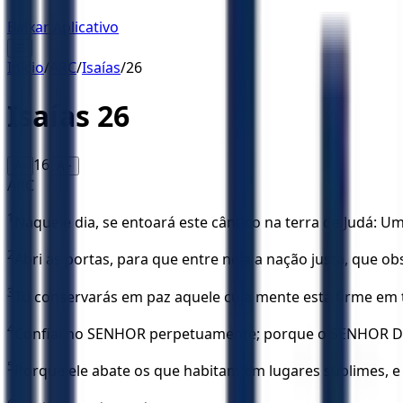
Baixar Aplicativo
☰
Início
/
ARC
/
Isaías
/
26
Isaías
26
16
A-
A+
ARC
1
Naquele dia, se entoará este cântico na terra de Judá: 
2
Abri as portas, para que entre nela a nação justa, que ob
3
Tu conservarás em paz aquele cuja mente está firme em ti
4
Confiai no SENHOR perpetuamente; porque o SENHOR De
5
Porque ele abate os que habitam em lugares sublimes, e a