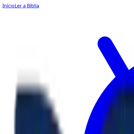
Início
Ler a Bíblia