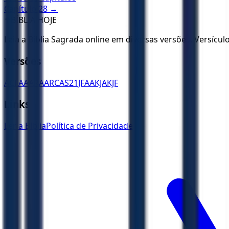
Capítulo
28
→
✝️
BÍBLIA HOJE
Leia a Bíblia Sagrada online em diversas versões. Versícu
Versões
ACF
AA
ARA
ARC
AS21
JFAA
KJA
KJF
Links
Ler a Bíblia
Política de Privacidade