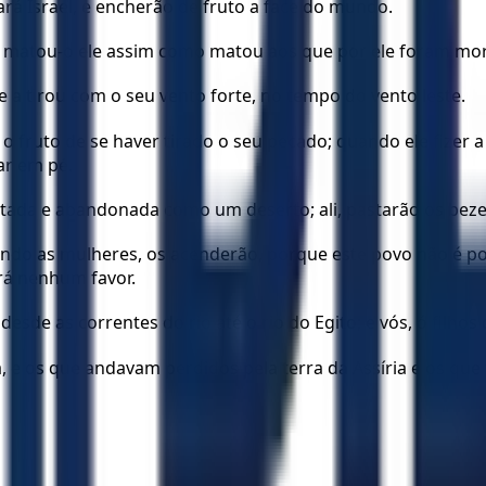
tará Israel, e encherão de fruto a face do mundo.
Ou matou-o ele assim como matou aos que por ele foram mo
 a tirou com o seu vento forte, no tempo do vento leste.
do o fruto de se haver tirado o seu pecado; quando ele fizer
ar em pé.
eitada e abandonada como um deserto; ali, pastarão os bezer
do as mulheres, os acenderão, porque este povo não é pov
rá nenhum favor.
sde as correntes do rio até o rio do Egito; e vós, ó filhos 
 e os que andavam perdidos pela terra da Assíria e os que 