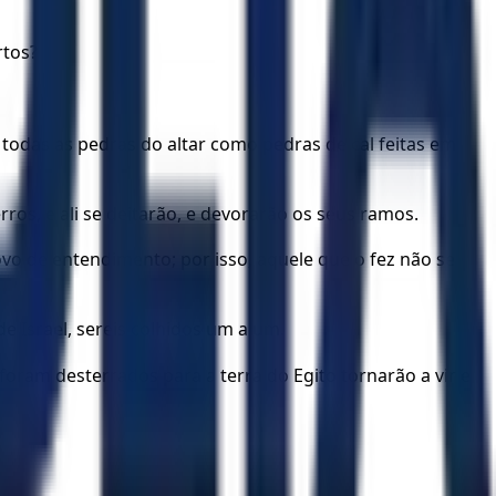
rtos?
 a todas as pedras do altar como pedras de cal feitas em
ros, e ali se deitarão, e devorarão os seus ramos.
o de entendimento; por isso, aquele que o fez não se
de Israel, sereis colhidos um a um.
foram desterrados para a terra do Egito tornarão a vir e