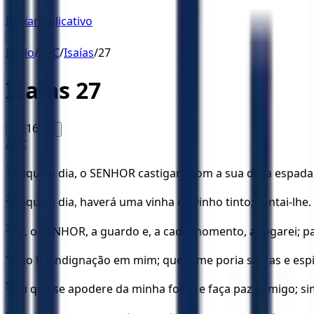
Baixar Aplicativo
☰
Início
/
ARC
/
Isaías
/
27
Isaías
27
16
A-
A+
ARC
1
Naquele dia, o SENHOR castigará com a sua dura espada, gr
2
Naquele dia, haverá uma vinha de vinho tinto; cantai-lhe.
3
Eu, o SENHOR, a guardo e, a cada momento, a regarei; pa
4
Não há indignação em mim; quem me poria sarças e espin
5
Ou que se apodere da minha força e faça paz comigo; si