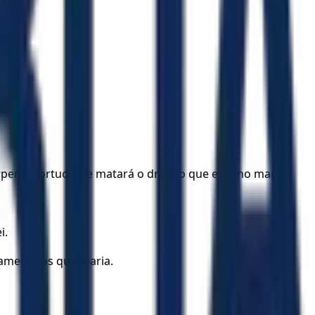
erpente tortuosa, e matará o dragão que está no mar.
i.
tamente os queimaria.