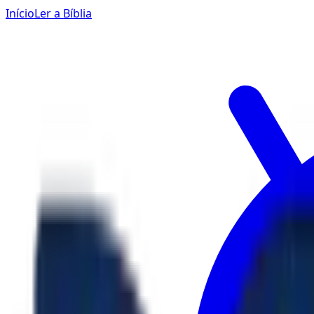
Início
Ler a Bíblia