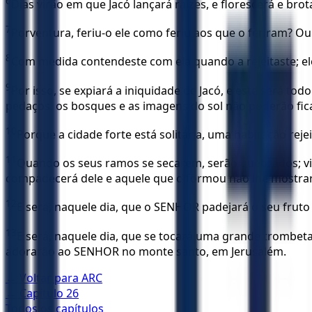
6
Dias virão em que Jacó lançará raízes, e florescerá e bro
7
Porventura, feriu-o ele como feriu aos que o feriram? 
8
Com medida contendeste com ela quando a rejeitaste; ele
9
Por isso, se expiará a iniquidade de Jacó, e este será to
pedaços, os bosques e as imagens do sol não poderão fic
10
Porque a cidade forte está solitária, uma habitação rej
11
Quando os seus ramos se secarem, serão quebrados; vin
compadecerá dele e aquele que o formou não lhe mostra
12
E será, naquele dia, que o SENHOR padejará o seu fruto de
13
E será, naquele dia, que se tocará uma grande trombeta,
adorarão ao SENHOR no monte santo, em Jerusalém.
← Voltar para
ARC
← Capítulo
26
Todos os capítulos