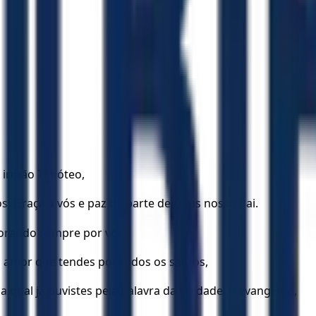
o irmão Timóteo,
s: Graça a vós e paz da parte de Deus nosso Pai.
 orando sempre por vós,
o amor que tendes por todos os santos,
 qual já ouvistes pela palavra da verdade, o evangelho,