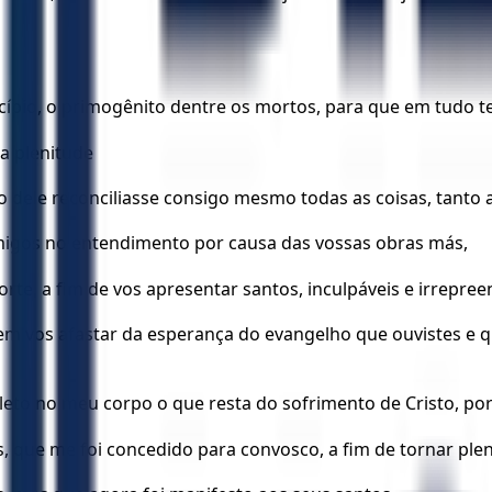
ncípio, o primogênito dentre os mortos, para que em tudo t
a plenitude
o dele reconciliasse consigo mesmo todas as coisas, tanto 
imigos no entendimento por causa das vossas obras más,
rte, a fim de vos apresentar santos, inculpáveis e irrepreen
m vos afastar da esperança do evangelho que ouvistes e qu
to no meu corpo o que resta do sofrimento de Cristo, por 
 que me foi concedido para convosco, a fim de tornar ple