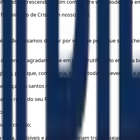
ficando e crescendo, assim como entre vós, desde o dia e
el ministro de Cristo em nosso favor.
ém não cessamos de orar por vós e de pedir que sejais ch
 do Senhor, agradando-lhe em tudo, frutificando em toda 
lória, para que, com alegria, tenhais toda perseverança e p
herança dos santos na luz.
para o reino do seu Filho amado,
os.
oda a criação;
terra, as visíveis e as invisíveis, sejam tronos, sejam dom