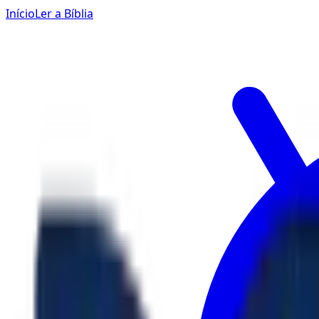
Início
Ler a Bíblia