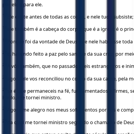
por ele e para ele.
17
Ele existe antes de todas as coisas, e nele tudo subsiste;
18
ele também é a cabeça do corpo, que é a igreja; é o pri
19
Porque foi da vontade de Deus que nele habitasse toda 
20
e, havendo feito a paz pelo sangue da sua cruz, por mei
21
A vós também, que no passado éreis estrangeiros e in
22
agora ele vos reconciliou no corpo da sua carne, pela mo
23
se é que permaneceis na fé, fundamentados e firmes, se
Paulo, me tornei ministro.
24
Agora me alegro nos meus sofrimentos por vós e comple
25
da qual me tornei ministro segundo o chamado de Deus,
26