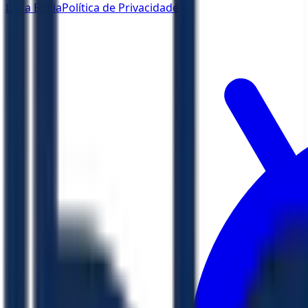
Ler a Bíblia
Política de Privacidade