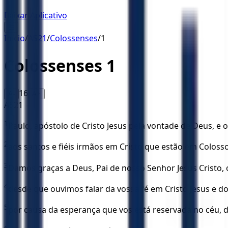
Baixar Aplicativo
☰
Início
/
AS21
/
Colossenses
/
1
Colossenses
1
16
A-
A+
AS21
1
Paulo, apóstolo de Cristo Jesus pela vontade de Deus, e 
2
aos santos e fiéis irmãos em Cristo que estão em Colosso
3
Damos graças a Deus, Pai de nosso Senhor Jesus Cristo,
4
desde que ouvimos falar da vossa fé em Cristo Jesus e d
5
por causa da esperança que vos está reservada no céu, da