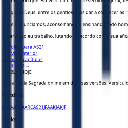
o mistério que esteve oculto durante séculos e geraçõe
27
a quem Deus, entre os gentios, quis dar a conhecer as ri
28
A ele anunciamos, aconselhando e ensinando todo hom
29
Para isso eu trabalho, lutando de acordo com a sua ef
← Voltar para
AS21
← Livro anterior
Todos os capítulos
Capítulo
2
→
✝️
BÍBLIA HOJE
Leia a Bíblia Sagrada online em diversas versões. Versícu
Versões
ACF
AA
ARA
ARC
AS21
JFAA
KJA
KJF
Links