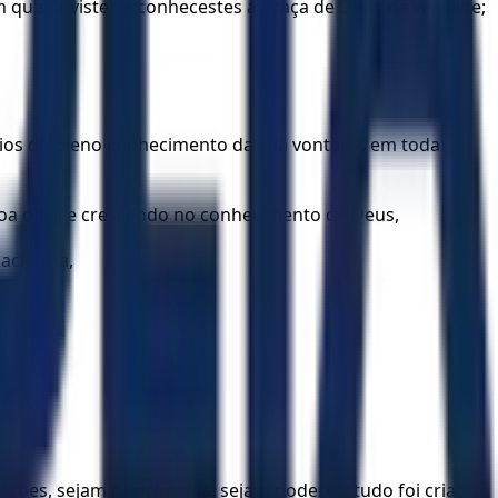
m que ouvistes e conhecestes a graça de Deus na verdade;
eios do pleno conhecimento da sua vontade, em toda
boa obra e crescendo no conhecimento de Deus,
aciência,
inações, sejam principados, sejam poderes; tudo foi criado