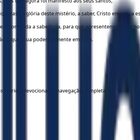
s, mas que agora foi manifesto aos seus santos,
quezas da glória deste mistério, a saber, Cristo em vós, a e
em com toda a sabedoria, para que apresentemos todo ho
icácia, que atua poderosamente em mim.
los diários, devocionais e navegação completa.