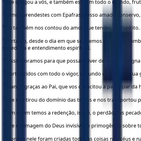
6
que chegou a vós, e também está em todo o mundo, fruti
7
como aprendestes com Epafras, nosso amado conservo, fi
8
Ele também nos contou do amor que tendes no Espírito.
9
Portanto, desde o dia em que soubemos disso, nós tamb
sabedoria e entendimento espiritual.
10
Assim, oramos para que possais viver de maneira digna
11
fortalecidos com todo o vigor, segundo o poder da sua g
12
dando graças ao Pai, que vos capacitou a participar da 
13
Ele nos tirou do domínio das trevas e nos transportou 
14
em quem temos a redenção, isto é, o perdão dos pecad
15
Ele é a imagem do Deus invisível, o primogênito sobre t
16
porque nele foram criadas todas as coisas nos céus e na 