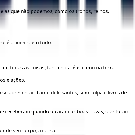
r e as que não podemos, como os tronos, reinos,
ele é primeiro em tudo.
s com todas as coisas, tanto nos céus como na terra.
os e ações.
se apresentar diante dele santos, sem culpa e livres de
que receberam quando ouviram as boas-novas, que foram
 de seu corpo, a igreja.