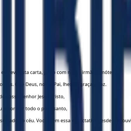
, escrevo esta carta, junto com nosso irmão Timóteo,
lossos. Que Deus, nosso Pai, lhes dê graça e paz.
e nosso Senhor Jesus Cristo,
eu amor por todo o povo santo,
eservado no céu. Vocês têm essa expectativa desde que ouv