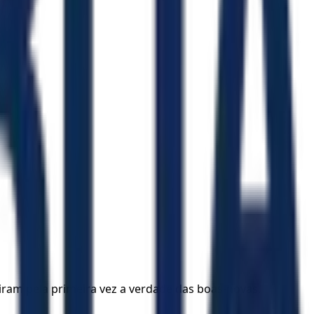
iram pela primeira vez a verdade das boas-novas.