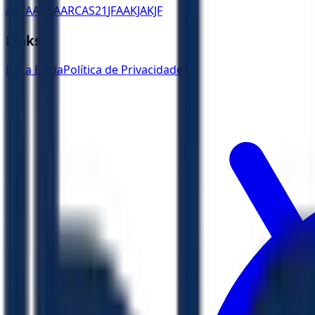
ACF
AA
ARA
ARC
AS21
JFAA
KJA
KJF
Links
Ler a Bíblia
Política de Privacidade