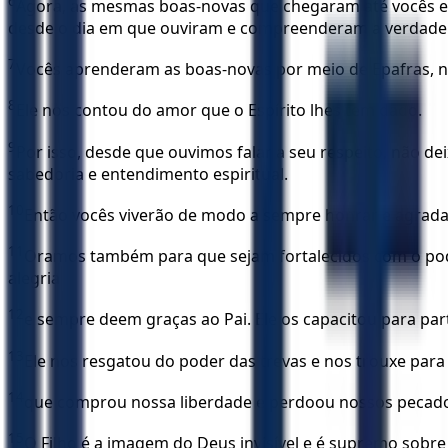
6
Agora, as mesmas boas-novas que chegaram até vocês es
desde o dia em que ouviram e compreenderam a verdade 
7
Vocês aprenderam as boas-novas por meio de Epafras, nos
8
Ele nos contou do amor que o Espírito lhes tem dado.
9
Por isso, desde que ouvimos falar a seu ­respeito, não
sabedoria e entendimento espiritual.
10
Então vocês viverão de modo a sempre honrar e agrada
11
Oramos também para que sejam fortalecidos com o pode
alegria
12
e sempre deem graças ao Pai. Ele os capacitou para par
13
Ele nos resgatou do poder das trevas e nos trouxe para
14
que comprou nossa liberdade e perdoou nossos pecad
15
O Filho é a imagem do Deus invisível e é supremo sobre 