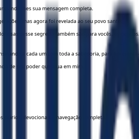
nunciando-lhes sua mensagem completa.
erações, mas agora foi revelada ao seu povo santo,
oriosas desse segredo também são para vocês, os gentios. E
ensinando a cada um com toda a sabedoria, para apresentá
ência de seu poder que atua em mim.
los diários, devocionais e navegação completa.