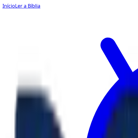
Início
Ler a Bíblia