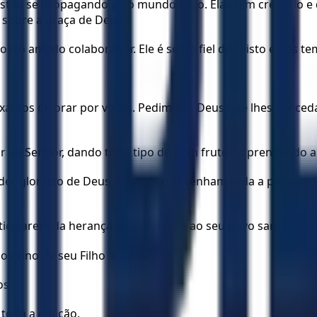
tão se propagando pelo mundo todo. Elas têm crescido e 
sobre a graça de Deus.
so amado colaborador. Ele é servo fiel de Cristo e nos te
 deixamos de orar por vocês. Pedimos a Deus que lhes con
r ao Senhor, dando todo tipo de bom fruto e aprendendo a
r glorioso de Deus, a fim de que tenham toda a persevera
ticiparem da herança que pertence ao seu povo santo, aque
 o reino de seu Filho amado,
os.
toda a criação.