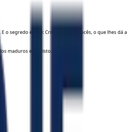
 o segredo é este: Cristo está em vocês, o que lhes dá a
-los maduros em Cristo.