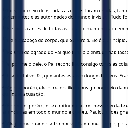
16
Pois, por meio dele, todas as coisas foram criadas, ta
governantes e as autoridades do mundo invisível. Tudo foi
17
Ele existia antes de todas as coisas e mantém tudo em 
18
Ele é a cabeça do corpo, que é a igreja. Ele é o princí
19
Pois foi do agrado do Pai que toda a plenitude habitasse
20
e, por meio dele, o Pai reconciliou consigo todas as coi
21
Isso inclui vocês, que antes estavam longe de Deus. E
22
Agora, porém, ele os reconciliou consigo por meio da mo
qualquer acusação.
23
É preciso, porém, que continuem a crer nessa verdade
anunciadas em todo o mundo e que eu, Paulo, fui designa
24
Alegro-me quando sofro por vocês em meu corpo, pois pa