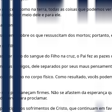
nto nos céus como na terra, todas as coisas que podemos ve
 criado por meio dele e para ele.
harmonia.
pio, supremo sobre os que ressuscitam dos mortos; portanto, 
 no Filho,
sas. Por meio do sangue do Filho na cruz, o Pai fez as paze
ram seus inimigos, dele separados por seus maus pensament
rte do Filho no corpo físico. Como resultado, vocês podem 
 e nela permaneçam firmes. Não se afastem da esperança 
do servo para proclamar.
rticipo dos sofrimentos de Cristo, que continuam em favor