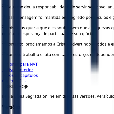
25
Deus me deu a responsabilidade de servir seu povo, a
26
Essa mensagem foi mantida em segredo por séculos e g
27
pois Deus queria que eles soubessem que as riquezas gl
confiante esperança de participar de sua glória!
28
Portanto, proclamamos a Cristo, advertindo a todos e 
29
Por isso trabalho e luto com tanto esforço, na depend
← Voltar para
NVT
← Livro anterior
Todos os capítulos
Capítulo
2
→
✝️
BÍBLIA HOJE
Leia a Bíblia Sagrada online em diversas versões. Versícu
Versões