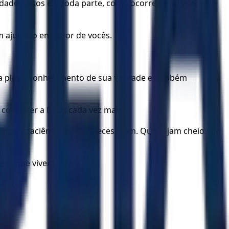
dado frutos em toda parte, como ocorre entre vocês
m ajudado em favor de vocês.
ceda pleno conhecimento de sua vontade e também
 conhecer a Deus cada vez mais.
nça e paciência de que necessitam. Que sejam cheios de
les que vivem na luz.