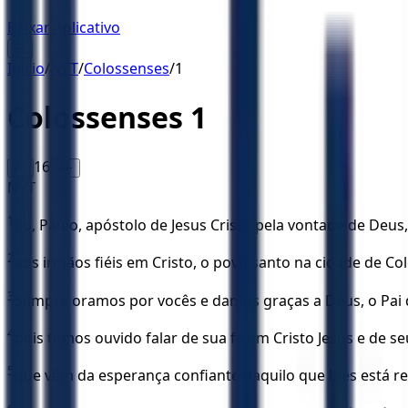
Baixar Aplicativo
☰
Início
/
NVT
/
Colossenses
/
1
Colossenses
1
16
A-
A+
NVT
1
Eu, Paulo, apóstolo de Jesus Cristo pela vontade de Deus
2
aos irmãos fiéis em Cristo, o povo santo na cidade de Co
3
Sempre oramos por vocês e damos graças a Deus, o Pai d
4
pois temos ouvido falar de sua fé em Cristo Jesus e de s
5
que vêm da esperança confiante naquilo que lhes está r