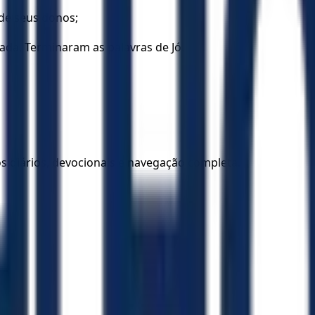
 de seus donos;
ada. Terminaram as palavras de Jó.
los diários, devocionais e navegação completa.