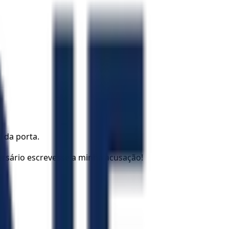
 da porta.
rsário escrevesse a minha acusação!