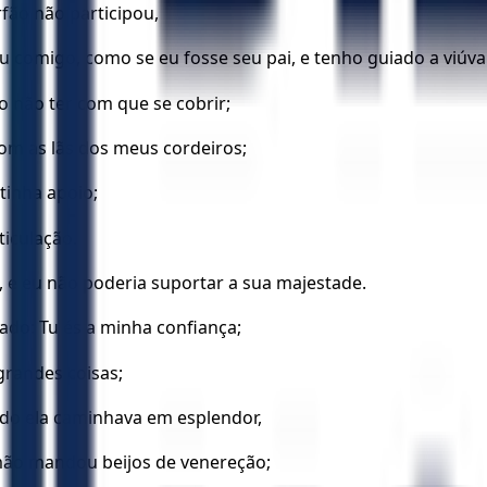
fão não participou,
u comigo, como se eu fosse seu pai, e tenho guiado a viúv
o não ter com que se cobrir;
om as lãs dos meus cordeiros;
tinha apoio;
iculação.
, e eu não poderia suportar a sua majestade.
ado: Tu és a minha confiança;
grandes coisas;
ando ela caminhava em esplendor,
mão mandou beijos de venereção;