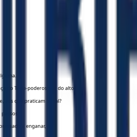
alguma.
nça do Todo-poderoso, lá do alto?
re, aos que praticam o mal?
 passos?
apressado a enganar,