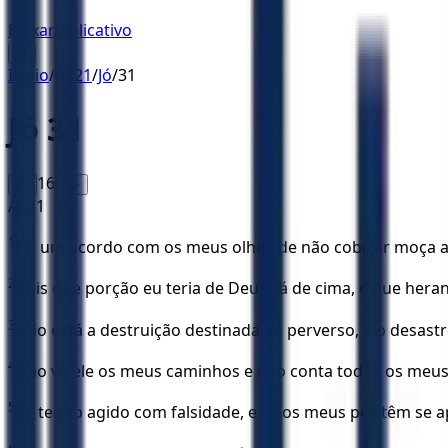
Baixar Aplicativo
☰
Início
/
AS21
/
Jó
/
31
Jó
31
16
A-
A+
AS21
1
Fiz um acordo com os meus olhos de não cobiçar moça 
2
Pois que porção eu teria de Deus, lá de cima, e que hera
3
Não está a destruição destinada ao perverso, e o desast
4
Não vê ele os meus caminhos e não conta todos os meus
5
Se tenho agido com falsidade, e se os meus pés têm se 