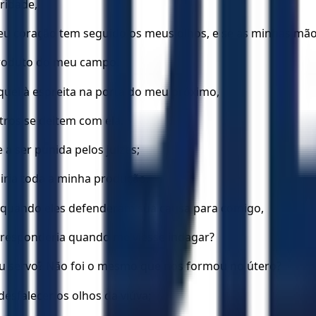
ridade,
eu coração tem seguido os meus olhos, e se as minhas mã
produto do meu campo.
iquei à espreita na porta do meu próximo,
ros se deitem com ela.
 a ser punida pelos juízes;
iria toda a minha produção.
, quando eles defenderam sua causa para comigo,
 responderia quando me viesse indagar?
 servo? Não foi o mesmo que nos formou no útero?
esfalecer os olhos da viúva;