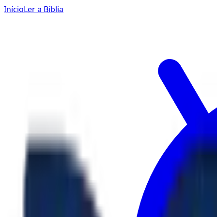
Início
Ler a Bíblia