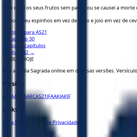
39
se comi os seus frutos sem pagar, ou se causei a morte
40
receba eu espinhos em vez de trigo e joio em vez de cev
← Voltar para
AS21
← Capítulo
30
Todos os capítulos
Capítulo
32
→
✝️
BÍBLIA HOJE
Leia a Bíblia Sagrada online em diversas versões. Versícu
Versões
ACF
AA
ARA
ARC
AS21
JFAA
KJA
KJF
Links
Ler a Bíblia
Política de Privacidade