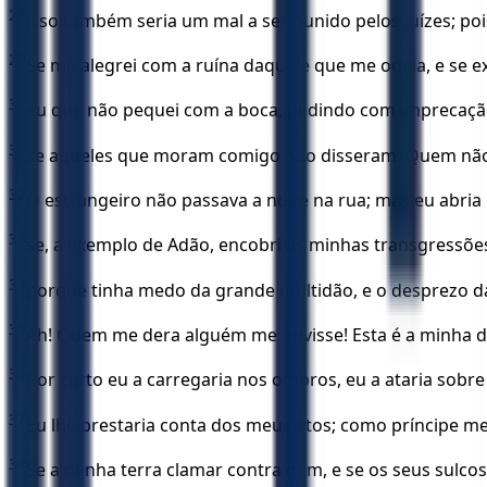
28
isso também seria um mal a ser punido pelos juízes; poi
29
Se me alegrei com a ruína daquele que me odeia, e se ex
30
eu que não pequei com a boca, pedindo com imprecaçã
31
se aqueles que moram comigo não disseram: Quem não s
32
O estrangeiro não passava a noite na rua; mas eu abria 
33
se, a exemplo de Adão, encobri as minhas transgressõe
34
porque tinha medo da grande multidão, e o desprezo das
35
Ah! Quem me dera alguém me ouvisse! Esta é a minha d
36
Por certo eu a carregaria nos ombros, eu a ataria sob
37
Eu lhe prestaria conta dos meus atos; como príncipe me 
38
Se a minha terra clamar contra mim, e se os seus sulco