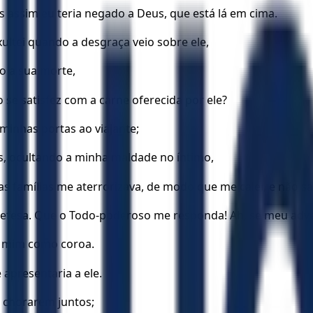
s assim eu teria negado a Deus, que está lá em cima.
ultei quando a desgraça veio sobre ele,
o a sua morte,
e satisfez com a carne oferecida por ele?
minhas portas ao viajante;
s, ocultando a minha maldade no íntimo,
 famílias me aterrorizava, de modo que me calei, e não saí
efesa. Que o Todo-poderoso me responda! Ah, se meu adve
re mim como coroa.
apresentaria a ele.
s chorarem juntos;