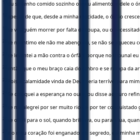
17
ou se tenho comido sozinho o meu alimento, e dele o ór
18
apesar de que, desde a minha mocidade, o órfão cresce
19
se vi alguém morrer por falta de roupa, ou o necessitad
20
se no íntimo ele não me abençoou, se não se aqueceu c
21
se levantei a mão contra o órfão, porque no tribunal eu 
22
então que o meu braço caia do ombro e se rompa da art
23
Pois a calamidade vinda de Deus seria terrível para mim
24
Se coloquei a esperança no ouro, ou disse ao ouro refin
25
se me alegrei por ser muito rico, e por ter conquistado 
26
se olhei para o sol, quando brilhava, ou para a lua, qu
27
e o meu coração foi enganado em segredo, e a minha 