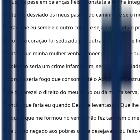
6
Deus me pese em balanças fiéis e constate a minha integ
7
se tenho desviado os meus passos do caminho, e se o m
8
então que eu semeie e outro coma, e seja arrancado o 
9
Se o meu coração foi seduzido por outra mulher, ou se f
10
então que minha mulher venha a moer para outro, e out
11
Pois isso seria um crime infame; sim, seria uma maldade
12
porque seria fogo que consome até o Abadom, e destru
13
Se desprezei o direito do meu servo ou da minha serva
14
então que faria eu quando Deus se levantasse? Que lhe
15
Aquele que me formou no ventre não fez também o meu
16
Se tenho negado aos pobres o que desejavam, ou feito d