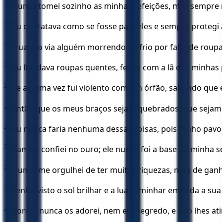
17
Nunca tomei sozinho as minhas refeições, mas sempre 
18
Eu os tratava como se fosse pai deles e sempre protegi 
19
Quando via alguém morrendo de frio por falta de roupa
20
eu lhe dava roupas quentes, feitas com a lã das minhas
21
Se alguma vez fui violento com um órfão, sabendo que e
22
então que os meus braços sejam quebrados, que seja
23
Eu nunca faria nenhuma dessas coisas, pois tenho pavor
24
“Jamais confiei no ouro; ele nunca foi a base da minha 
25
Nunca me orgulhei de ter muitas riquezas, nem de ganh
26
Tenho visto o sol brilhar e a lua caminhar em toda a sua
27
porém nunca os adorei, nem em segredo, e não lhes ati