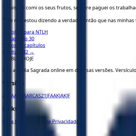
39
Pois, se comi os seus frutos, sempre paguei os trabal
40
Se não estou dizendo a verdade, então que nas minhas t
← Voltar para
NTLH
← Capítulo
30
Todos os capítulos
Capítulo
32
→
✝️
BÍBLIA HOJE
Leia a Bíblia Sagrada online em diversas versões. Versícu
Versões
ACF
AA
ARA
ARC
AS21
JFAA
KJA
KJF
Links
Ler a Bíblia
Política de Privacidade