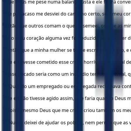
6
Que Deus me pese numa balança justa e ele ficará conve
7
“Se por acaso me desviei do caminho certo, se o meu cor
8
então que outros comam o que eu semeei, ou que as min
9
Se o meu coração alguma vez foi seduzido pela mulher do
10
então que a minha mulher se torne escrava de outro, 
11
Se eu tivesse cometido esse crime horrível, o tribunal 
12
Esse pecado seria como um incêndio terrível, infernal, 
13
“Quando um empregado ou empregada reclamava contra 
14
Se eu não tivesse agido assim, que faria quando Deus 
15
Pois o mesmo Deus que me criou, criou também os meus
16
“Nunca deixei de ajudar os pobres, nem permiti que as