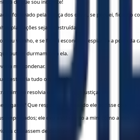
ncido de que sou inocente!
ação foi levado pela cobiça dos olhos, se pequei, ficando 
has plantações sejam destruídas.
 meu vizinho, e se fiquei escondido, espiando a porta da c
e que outros durmam com ela.
deveria me condenar.
que destruiria tudo o que tenho.
mim, eu resolvia o assunto com justiça.
me julgasse? Que responderia, quando ele pedisse conta do
 empregados; ele deu a vida tanto a mim como a eles.
 viúvas chorassem de desespero.