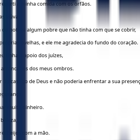
reparti a minha comida com os órfãos.
as viúvas.
 ou notava algum pobre que não tinha com que se cobrir,
 próprias ovelhas, e ele me agradecia do fundo do coração.
u tinha o apoio dos juízes,
m arrancados dos meus ombros.
 do castigo de Deus e não poderia enfrentar a sua presenç
segurança.
ar muito dinheiro.
 beleza,
rei beijos com a mão.