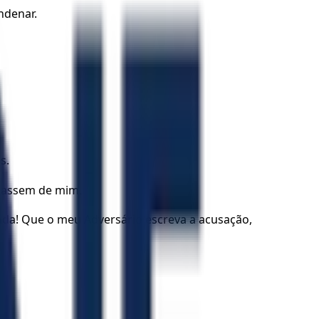
ondenar.
s.
mbassem de mim.
da! Que o meu Adversário escreva a acusação,