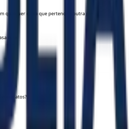
com qualquer coisa que pertence a outra pessoa,
asa dela,
s meus atos?