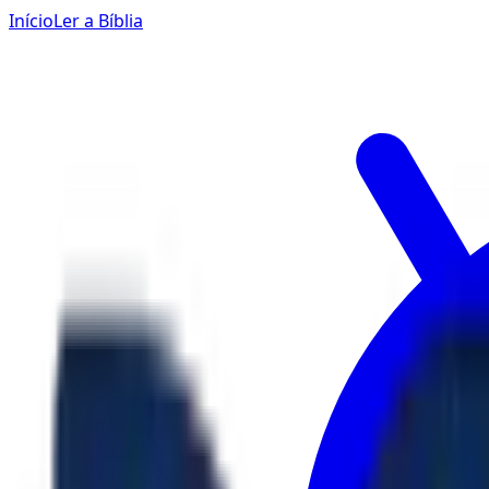
Início
Ler a Bíblia