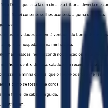
nfiel a Deus, que está lá em cima, e o tribunal deveria me c
, nem fiquei contente se lhes acontecia alguma desgraça.
gum deles.
 meus convidados comem à vontade, do bom e do melhor.
es sempre se hospedaram na minha casa.
m algumas pessoas, nem escondi no coração os meus pecado
 não fiquei dentro de casa, calado, com receio de que zo
o e assino a minha defesa; que o Todo-Poderoso me respon
 cabeça como se fosse uma coroa!
 dele ficarei de cabeça erguida.
u contra mim.