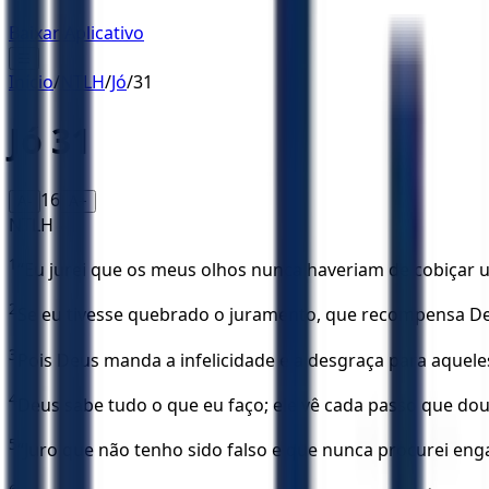
Baixar Aplicativo
☰
Início
/
NTLH
/
Jó
/
31
Jó
31
16
A-
A+
NTLH
1
“Eu jurei que os meus olhos nunca haveriam de cobiçar 
2
Se eu tivesse quebrado o juramento, que recompensa De
3
Pois Deus manda a infelicidade e a desgraça para aquele
4
Deus sabe tudo o que eu faço; ele vê cada passo que dou
5
“Juro que não tenho sido falso e que nunca procurei eng