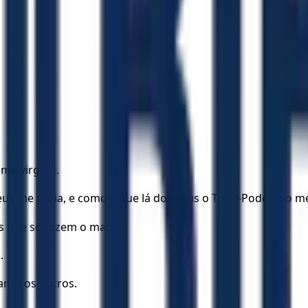
uma virgem.
us me daria, e como é que lá dos céus o Todo-Poderoso m
s que só fazem o mal.
.
anar os outros.