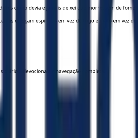
hadores como devia e jamais deixei que morressem de fome.
erras cresçam espinhos em vez de trigo e mato em vez de c
los diários, devocionais e navegação completa.