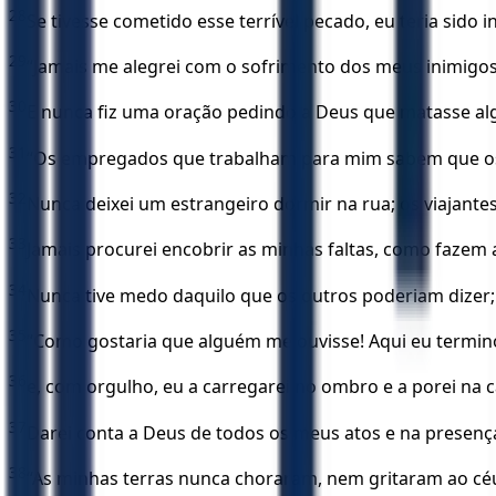
28
Se tivesse cometido esse terrível pecado, eu teria sido i
29
“Jamais me alegrei com o sofrimento dos meus inimigos
30
E nunca fiz uma oração pedindo a Deus que matasse al
31
“Os empregados que trabalham para mim sabem que os
32
Nunca deixei um estrangeiro dormir na rua; os viajant
33
Jamais procurei encobrir as minhas faltas, como faze
34
Nunca tive medo daquilo que os outros poderiam dizer;
35
“Como gostaria que alguém me ouvisse! Aqui eu termin
36
e, com orgulho, eu a carregarei no ombro e a porei na
37
Darei conta a Deus de todos os meus atos e na presença
38
“As minhas terras nunca choraram, nem gritaram ao cé